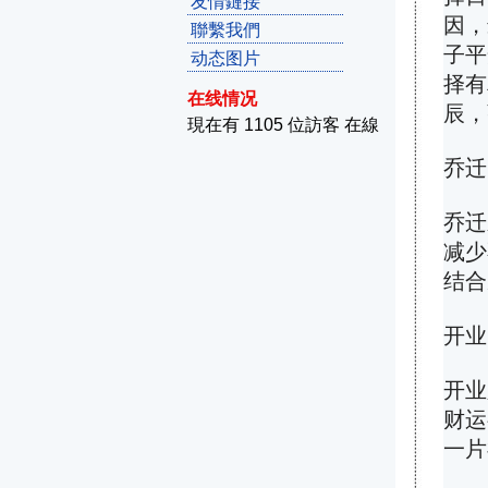
友情鏈接
因，
聯繫我們
子平
动态图片
择有
在线情况
辰，
現在有 1105 位訪客 在線
乔迁
乔迁
减少
结合
开业
开业
财运
一片