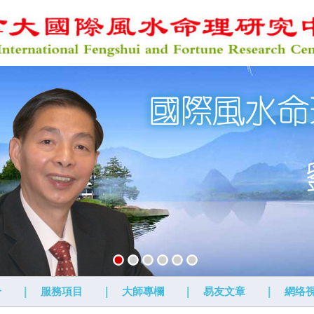
介
|
服務項目
|
大師專欄
|
易友文章
|
網络