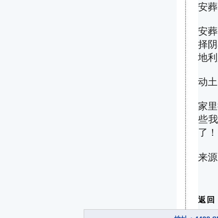
安葬
安葬
择阴
地利
动土
家里
些
了！
来源
返回