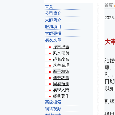
首頁
首頁
公司簡介
2025-
大師簡介
服務項目
大師專欄
易友文章
大
择日择吉
风水堪舆
起名改名
结婚
八字命理
康、
面手相術
利，
傳奇故事
日期
周易預測
以如
易學入門
經典著作
剖腹
高級搜索
網絡視頻
择日