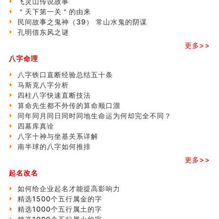
飞灵山传说故事
命理解说：想请问什么时候能够遇到姻缘结婚？
＂天下第一关＂的由来
商舖選址的風水講究 (下)
民间故事之鬼神（39） 常山水鬼的阴谋
吉凶神跳上大运时的断法【四柱技巧】
孔明借东风之谜
家居常見風水形煞及化解方法 (一)
更多>>
刘燮鈞讲人相 手纹与命运(一)
玄空本义 (二)
八字命理
大門風水五大禁忌！大門風水擺設？門中門風水解方？
八字铁口直断经验总结五十条
出现这几种面相桃花泛
马斯克八字分析
寓意好的五行属水的汉字有哪些？五行属水的汉字大全
四柱八字快速直断技法
玄空本义 (一)
算命先生都不外传的算命顺口溜
＂天下第一关＂的由来
同年同月同日同时同地生命运为何却完全不同？
无名指长的人有艺术天赋？手指长短能看出什么？
四墓库真诠
六爻測住宅風水 (三)
八字十神与坐基关系详解
別再一知半解！正解住宅風水十大禁忌
南半球的八字如何推排
《盲派命理》 ( 十六）
姓名學特殊字畫的計算方法
更多>>
風水辟邪大全
起名改名
八字天干合化详解
如何给企业起名才能提高影响力
精选1500个五行属金的字
精选1000个五行属土的字