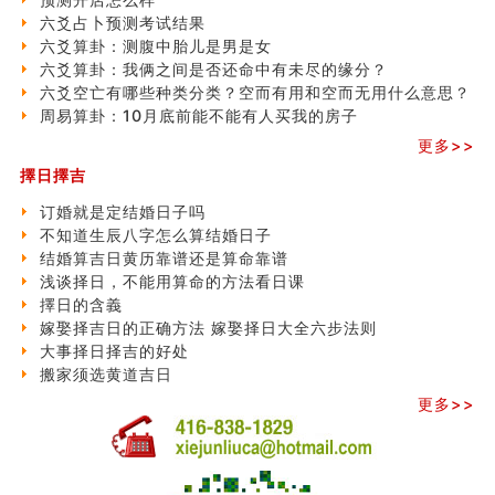
六爻占卜预测考试结果
六爻算卦：测腹中胎儿是男是女
六爻算卦：我俩之间是否还命中有未尽的缘分？
六爻空亡有哪些种类分类？空而有用和空而无用什么意思？
周易算卦：10月底前能不能有人买我的房子
更多>>
擇日擇吉
订婚就是定结婚日子吗
不知道生辰八字怎么算结婚日子
结婚算吉日黄历靠谱还是算命靠谱
浅谈择日，不能用算命的方法看日课
擇日的含義
嫁娶择吉日的正确方法 嫁娶择日大全六步法则
大事择日择吉的好处
搬家须选黄道吉日
更多>>