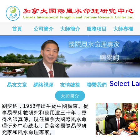
首頁
公司簡介
大師簡介
服務項目
大師專欄
Select L
易友文章
網络視頻
友情鏈接
聯繫我們
大师简介
劉燮鈞，1953年出生於中國廣東。從
事易學術數研究和應用逾三十年，更
得名師真傳。現任加拿大國際風水命
理研究中心總裁，是著名國際易學研
究家和風水命理專家。