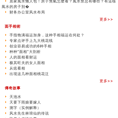
居家風水懶人包！房子煞氣怎麼看？風水禁忌有哪些？有這樣
极其旺夫的女人面相
風水的房子別�
家居常見風水形煞及化解方法 (二)
财务办公室风水布局
居家風水懶人包！房子煞氣怎麼看？風水禁忌有哪些？有
更多>>
這樣風水的房子別�
面手相術
南半球的八字如何推排
玄空本义(六)
手指饱满福运加身，这种手相福运在何处？
额相与命运
专家点评手上九大桃花线
风水先生林琅仙的传说
创业容易成功的6种手相
从痣看相
种种“面相”大剖析
姓名陰陽配置的凶吉
人的面相看财运
六爻測住宅風水 (四)
极其旺夫的女人面相
玄空本义 (五)
从痣看相
财务办公室风水布局
出现这几种面相桃花泛
精选1500个五行属木的字
更多>>
玄空本义 (四)
八字算命：女命八字里日坐伤官克夫？
傳奇故事
六爻算卦：我俩之间是否还命中有未尽的缘分？
天池水
订婚就是定结婚日子吗
天要下雨娘要嫁人
清朝慈禧太后命造 (名人八字淺析七）
测字（实例解释）
玄空本义 (三)
风水先生林琅仙的传说
飞灵山传说故事