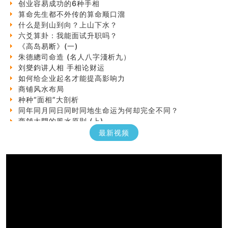
算命先生都不外传的算命顺口溜
什么是到山到向？上山下水？
六爻算卦：我能面试升职吗？
《高岛易断》(一)
朱德總司命造 (名⼈⼋字淺析九）
刘燮鈞讲人相 手相论财运
如何给企业起名才能提高影响力
商铺风水布局
种种“面相”大剖析
同年同月同日同时同地生命运为何却完全不同？
商舖大門的風水原則 (上)
玄空本义(十一)
最新视频
家居常見風水形煞及化解方法 (三)
天要下雨娘要嫁人
预测开店怎么样
口相與命運
六爻測住宅風水 (五)
一篇文章解答八字命理所有困惑
汽车风水
姓名字义玄机藏凶吉
玄空本义(十)