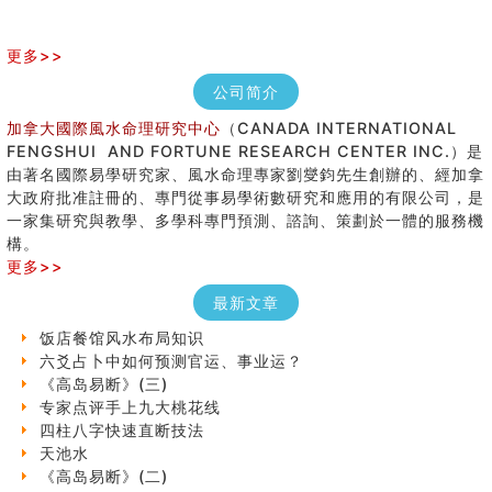
更多>>
公司简介
加拿大國際風水命理研究中心
（CANADA INTERNATIONAL
FENGSHUI AND FORTUNE RESEARCH CENTER INC.）是
由著名國際易學研究家、風水命理專家劉燮鈞先生創辦的、經加拿
大政府批准註冊的、專門從事易學術數研究和應用的有限公司，是
手指饱满福运加身，这种手相福运在何处？
一家集研究與教學、多學科專門預測、諮詢、策劃於一體的服務機
八字铁口直断经验总结五十条
構。
《高岛易断》(四)
更多>>
民間風水知識九十四條
最新文章
马斯克八字分析
饭店餐馆风水布局知识
六爻占卜中如何预测官运、事业运？
《高岛易断》(三)
专家点评手上九大桃花线
四柱八字快速直断技法
天池水
《高岛易断》(二)
创业容易成功的6种手相