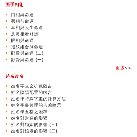
面手相術
玄空本义 (二)
大門風水五大禁忌！大門風水擺設？門中門風水解方？
口相與命運
出现这几种面相桃花泛
额相与命运
寓意好的五行属水的汉字有哪些？五行属水的汉字大全
耳相與人生命運
玄空本义 (一)
从鼻相看财运
＂天下第一关＂的由来
眼相與命運
无名指长的人有艺术天赋？手指长短能看出什么？
指紋組合測命運
六爻測住宅風水 (三)
顴骨與命運 (二)
別再一知半解！正解住宅風水十大禁忌
顴骨與命運 (一)
《盲派命理》 ( 十六）
更多>>
姓名學特殊字畫的計算方法
起名改名
風水辟邪大全
八字天干合化详解
姓名字义玄机藏凶吉
手指饱满福运加身，这种手相福运在何处？
姓名陰陽配置的凶吉
八字铁口直断经验总结五十条
姓名學特殊字畫的計算方法
《高岛易断》(四)
姓名字畫數理的吉凶暗示
民間風水知識九十四條
姓名學五格之淺釋
马斯克八字分析
姓名對財運的影響
饭店餐馆风水布局知识
姓名對婚姻的影響 (三)
六爻占卜中如何预测官运、事业运？
姓名對婚姻的影響 (二)
《高岛易断》(三)