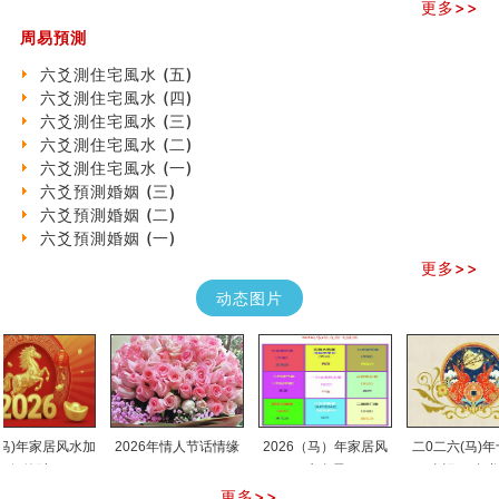
更多>>
专家点评手上九大桃花线
四柱八字快速直断技法
周易預測
天池水
六爻測住宅風水 (五)
《高岛易断》(二)
六爻測住宅風水 (四)
创业容易成功的6种手相
六爻測住宅風水 (三)
算命先生都不外传的算命顺口溜
六爻測住宅風水 (二)
什么是到山到向？上山下水？
六爻測住宅風水 (一)
六爻算卦：我能面试升职吗？
六爻預測婚姻 (三)
《高岛易断》(一)
六爻預測婚姻 (二)
朱德總司命造 (名⼈⼋字淺析九）
六爻預測婚姻 (一)
刘燮鈞讲人相 手相论财运
更多>>
如何给企业起名才能提高影响力
商铺风水布局
动态图片
种种“面相”大剖析
同年同月同日同时同地生命运为何却完全不同？
商舖大門的風水原則 (上)
玄空本义(十一)
家居常見風水形煞及化解方法 (三)
天要下雨娘要嫁人
)年家居风水加
2026年情人节话情缘
2026（马）年家居风
二0二六(马)年十二
预测开店怎么样
催财
水布局
肖运程(兔龙蛇)
口相與命運
更多>>