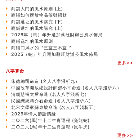
南半球的八字如何推排
玄空本义(六)
商舖大門的風水原則 (上)
额相与命运
商铺如何摆放物品催财招财
风水先生林琅仙的传说
商舖選址的風水講究 (下)
从痣看相
商舖選址的風水講究 (上)
姓名陰陽配置的凶吉
2026年（馬）年升遷加薪旺財辦公風水佈局
六爻測住宅風水 (四)
商鋪选址的風水原则
玄空本义 (五)
商铺门风水的〝三宜三不宜〞
财务办公室风水布局
2025（蛇）年升遷加薪旺財辦公風水佈局
精选1500个五行属木的字
更多>>
玄空本义 (四)
八字算命
八字算命：女命八字里日坐伤官克夫？
六爻算卦：我俩之间是否还命中有未尽的缘分？
朱德總司命造 (名⼈⼋字淺析九）
订婚就是定结婚日子吗
中國改革開放總設計師鄧小平命造 (名人八字淺析八）
清朝慈禧太后命造 (名人八字淺析七）
清朝慈禧太后命造 (名人八字淺析七）
玄空本义 (三)
民國總統蔣介石命造 (名人八字淺析六)
飞灵山传说故事
北宋文學家蘇東坡命造 (名人八字淺析五）
命理解说：想请问什么时候能够遇到姻缘结婚？
2026年情人節話情緣
商舖選址的風水講究 (下)
二○二六(馬)年十二生肖運程 (兔龍蛇)
吉凶神跳上大运时的断法【四柱技巧】
二○二六(馬)年十二生肖運程 (鼠牛虎)
家居常見風水形煞及化解方法 (一)
更多>>
刘燮鈞讲人相 手纹与命运(一)