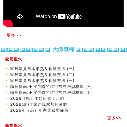
六爻占卜预测考试结果
四墓库真诠
套房風水怎麼看？ 租屋風水禁忌有哪些？搬家禁忌要注
意！
精选1500个五行属金的字
玄空本义(九)
更多>>
八字十神与坐基关系详解
精选1000个五行属土的字
大師專欄
人的面相看财运
玄空本义(八)
家居風水
六爻算卦：测腹中胎儿是男是女
中國改革開放總設計師鄧小平命造 (名人八字淺析八）
家居常見風水形煞及化解方法 (三)
测字（实例解释）
家居常見風水形煞及化解方法 (二)
精选1000个五行属火的字
家居常見風水形煞及化解方法 (一)
玄空本义(七)
購房指南:不宜選購的住宅常見戶型格局 (六)
刘燮鈞讲人相 手纹与命运(二)
購房指南:不宜選購的住宅常見戶型格局 (五)
商铺如何摆放物品催财招财
2026（馬）年如何催丁旺嗣
极其旺夫的女人面相
2026(馬)年家居風水加何催財
家居常見風水形煞及化解方法 (二)
2026年（馬）年家居風水佈局
居家風水懶人包！房子煞氣怎麼看？風水禁忌有哪些？有
更多>>
這樣風水的房子別�
商業風水