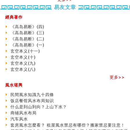
六爻測住宅風水 (五)
易友文章
一篇文章解答八字命理所有困惑
汽车风水
經典著作
姓名字义玄机藏凶吉
玄空本义(十)
《高岛易断》(四)
六爻占卜预测考试结果
《高岛易断》(三)
四墓库真诠
《高岛易断》(二)
套房風水怎麼看？ 租屋風水禁忌有哪些？搬家禁忌要注
《高岛易断》(一)
意！
玄空本义(十一)
精选1500个五行属金的字
玄空本义(十)
玄空本义(九)
玄空本义(九)
八字十神与坐基关系详解
玄空本义(八)
精选1000个五行属土的字
更多>>
人的面相看财运
風水堪輿
玄空本义(八)
六爻算卦：测腹中胎儿是男是女
民間風水知識九十四條
中國改革開放總設計師鄧小平命造 (名人八字淺析八）
饭店餐馆风水布局知识
测字（实例解释）
什么是到山到向？上山下水？
精选1000个五行属火的字
商铺风水布局
玄空本义(七)
汽车风水
刘燮鈞讲人相 手纹与命运(二)
套房風水怎麼看？ 租屋風水禁忌有哪些？搬家禁忌要注意！
商铺如何摆放物品催财招财