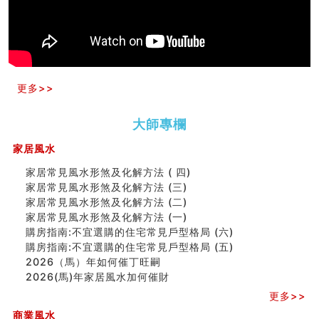
家居常見風水形煞及化解方法 (三)
天要下雨娘要嫁人
预测开店怎么样
口相與命運
六爻測住宅風水 (五)
一篇文章解答八字命理所有困惑
更多>>
汽车风水
姓名字义玄机藏凶吉
大師專欄
玄空本义(十)
六爻占卜预测考试结果
家居風水
四墓库真诠
套房風水怎麼看？ 租屋風水禁忌有哪些？搬家禁忌要注
家居常見風水形煞及化解方法 ( 四)
意！
家居常見風水形煞及化解方法 (三)
精选1500个五行属金的字
家居常見風水形煞及化解方法 (二)
玄空本义(九)
家居常見風水形煞及化解方法 (一)
八字十神与坐基关系详解
購房指南:不宜選購的住宅常見戶型格局 (六)
精选1000个五行属土的字
購房指南:不宜選購的住宅常見戶型格局 (五)
人的面相看财运
2026（馬）年如何催丁旺嗣
玄空本义(八)
2026(馬)年家居風水加何催財
六爻算卦：测腹中胎儿是男是女
更多>>
中國改革開放總設計師鄧小平命造 (名人八字淺析八）
商業風水