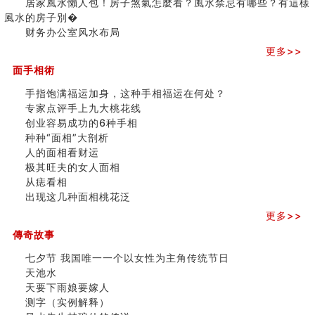
居家風水懶人包！房子煞氣怎麼看？風水禁忌有哪些？有這樣
人的面相看财运
之
風水的房子別�
玄空本义(八)
三)
财务办公室风水布局
六爻算卦：测腹中胎儿是男是女
更多>>
中國改革開放總設計師鄧小平命造 (名人八字淺析八）
测字（实例解释）
面手相術
精选1000个五行属火的字
手指饱满福运加身，这种手相福运在何处？
玄空本义(七)
专家点评手上九大桃花线
刘燮鈞讲人相 手纹与命运(二)
创业容易成功的6种手相
商铺如何摆放物品催财招财
种种“面相”大剖析
极其旺夫的女人面相
人的面相看财运
家居常見風水形煞及化解方法 (二)
极其旺夫的女人面相
居家風水懶人包！房子煞氣怎麼看？風水禁忌有哪些？有
从痣看相
這樣風水的房子別�
出现这几种面相桃花泛
南半球的八字如何推排
更多>>
玄空本义(六)
额相与命运
傳奇故事
风水先生林琅仙的传说
七夕节 我国唯一一个以女性为主角传统节日
从痣看相
天池水
姓名陰陽配置的凶吉
天要下雨娘要嫁人
六爻測住宅風水 (四)
测字（实例解释）
玄空本义 (五)