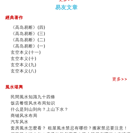
商铺风水布局
势概述
势概述
2026
2026(
种种“面相”大剖析
易友文章
（下）
（上）
年
马)年
同年同月同日同时同地生命运为何却完全不同？
（马）
何
經典著作
商舖大門的風水原則 (上)
年如
人“犯
玄空本义(十一)
《高岛易断》(四)
何“化
太
家居常見風水形煞及化解方法 (三)
《高岛易断》(三)
太岁”
岁”？
天要下雨娘要嫁人
《高岛易断》(二)
预测开店怎么样
《高岛易断》(一)
口相與命運
玄空本义(十一)
二0
二0
二○
二○
家
六爻測住宅風水 (五)
玄空本义(十)
二
二
二
二
居
九
一篇文章解答八字命理所有困惑
玄空本义(九)
六
六
六
六
常
运
汽车风水
玄空本义(八)
(马)
(马)
(马)
(马)
見
二
姓名字义玄机藏凶吉
年
年
年
年
風
⼗
更多>>
玄空本义(十)
十
十
十
十
水
四
風水堪輿
六爻占卜预测考试结果
二
二
二
二
形
山
四墓库真诠
生
生
生
生
煞
飞
民間風水知識九十四條
套房風水怎麼看？ 租屋風水禁忌有哪些？搬家禁忌要注
肖
肖
肖
肖
及
星
饭店餐馆风水布局知识
意！
运
运
运
运
化
宅
什么是到山到向？上山下水？
精选1500个五行属金的字
程
程
程
程
解
局
商铺风水布局
玄空本义(九)
(兔
(鼠
(鸡
(马
方
浅
汽车风水
八字十神与坐基关系详解
龙
牛
狗
羊
法
析
套房風水怎麼看？ 租屋風水禁忌有哪些？搬家禁忌要注意！
精选1000个五行属土的字
蛇)
虎)
猪)
猴)
(一)
(