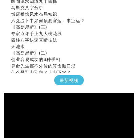
马斯克八字分析
饭店餐馆风水布局知识
六爻占卜中如何预测官运、事业运？
《高岛易断》(三)
专家点评手上九大桃花线
四柱八字快速直断技法
天池水
《高岛易断》(二)
创业容易成功的6种手相
算命先生都不外传的算命顺口溜
什么是到山到向？上山下水？
六爻算卦：我能面试升职吗？
最新视频
《高岛易断》(一)
朱德總司命造 (名⼈⼋字淺析九）
刘燮鈞讲人相 手相论财运
如何给企业起名才能提高影响力
商铺风水布局
种种“面相”大剖析
同年同月同日同时同地生命运为何却完全不同？
商舖大門的風水原則 (上)
玄空本义(十一)