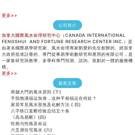
更多>>
公司简介
加拿大國際風水命理研究中心
（CANADA INTERNATIONAL
FENGSHUI AND FORTUNE RESEARCH CENTER INC.）是
由著名國際易學研究家、風水命理專家劉燮鈞先生創辦的、經加拿
大政府批准註冊的、專門從事易學術數研究和應用的有限公司，是
女性起名的用字講究
一家集研究與教學、多學科專門預測、諮詢、策劃於一體的服務機
香港巨富霍英東命造 (名人八字淺析十）
構。
購房十大風水原則 (上)
更多>>
看字形结构推算出吉凶
七夕节 我国唯一一个以女性为主角传统节日
最新文章
商舖大門的風水原則 (下)
手指饱满福运加身，这种手相福运在何处？
家居常見風水形煞及化解方法 ( 四)
八字铁口直断经验总结五十条
《高岛易断》(四)
吃相与性格及命运
六爻測住宅風水 (六)
民間風水知識九十四條