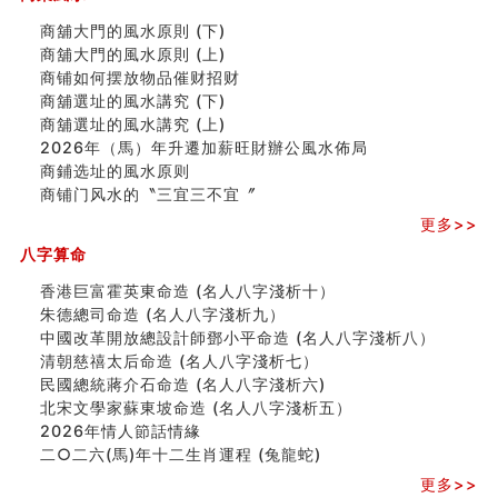
测字（实例解释）
精选1000个五行属火的字
商舖大門的風水原則 (下)
玄空本义(七)
商舖大門的風水原則 (上)
刘燮鈞讲人相 手纹与命运(二)
商铺如何摆放物品催财招财
商铺如何摆放物品催财招财
商舖選址的風水講究 (下)
极其旺夫的女人面相
商舖選址的風水講究 (上)
家居常見風水形煞及化解方法 (二)
2026年（馬）年升遷加薪旺財辦公風水佈局
居家風水懶人包！房子煞氣怎麼看？風水禁忌有哪些？有
商鋪选址的風水原则
這樣風水的房子別�
商铺门风水的〝三宜三不宜〞
南半球的八字如何推排
更多>>
玄空本义(六)
八字算命
额相与命运
风水先生林琅仙的传说
香港巨富霍英東命造 (名人八字淺析十）
从痣看相
朱德總司命造 (名⼈⼋字淺析九）
姓名陰陽配置的凶吉
中國改革開放總設計師鄧小平命造 (名人八字淺析八）
六爻測住宅風水 (四)
清朝慈禧太后命造 (名人八字淺析七）
玄空本义 (五)
民國總統蔣介石命造 (名人八字淺析六)
财务办公室风水布局
北宋文學家蘇東坡命造 (名人八字淺析五）
精选1500个五行属木的字
2026年情人節話情緣
玄空本义 (四)
二○二六(馬)年十二生肖運程 (兔龍蛇)
八字算命：女命八字里日坐伤官克夫？
更多>>
六爻算卦：我俩之间是否还命中有未尽的缘分？