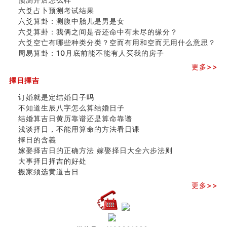
六爻占卜预测考试结果
六爻算卦：测腹中胎儿是男是女
六爻算卦：我俩之间是否还命中有未尽的缘分？
六爻空亡有哪些种类分类？空而有用和空而无用什么意思？
周易算卦：10月底前能不能有人买我的房子
更多>>
擇日擇吉
订婚就是定结婚日子吗
不知道生辰八字怎么算结婚日子
结婚算吉日黄历靠谱还是算命靠谱
浅谈择日，不能用算命的方法看日课
擇日的含義
嫁娶择吉日的正确方法 嫁娶择日大全六步法则
大事择日择吉的好处
搬家须选黄道吉日
更多>>