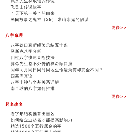
风水先生林琅仙的传说
财务办公室风水布局
飞灵山传说故事
精选1500个五行属木的字
＂天下第一关＂的由来
玄空本义 (四)
民间故事之鬼神（39） 常山水鬼的阴谋
八字算命：女命八字里日坐伤官克夫？
六爻算卦：我俩之间是否还命中有未尽的缘分？
更多>>
订婚就是定结婚日子吗
八字命理
清朝慈禧太后命造 (名人八字淺析七）
八字铁口直断经验总结五十条
玄空本义 (三)
马斯克八字分析
飞灵山传说故事
四柱八字快速直断技法
命理解说：想请问什么时候能够遇到姻缘结婚？
算命先生都不外传的算命顺口溜
商舖選址的風水講究 (下)
同年同月同日同时同地生命运为何却完全不同？
吉凶神跳上大运时的断法【四柱技巧】
四墓库真诠
家居常見風水形煞及化解方法 (一)
八字十神与坐基关系详解
刘燮鈞讲人相 手纹与命运(一)
南半球的八字如何推排
玄空本义 (二)
大門風水五大禁忌！大門風水擺設？門中門風水解方？
更多>>
出现这几种面相桃花泛
起名改名
寓意好的五行属水的汉字有哪些？五行属水的汉字大全
看字形结构推算出吉凶
如何给企业起名才能提高影响力
精选1500个五行属金的字