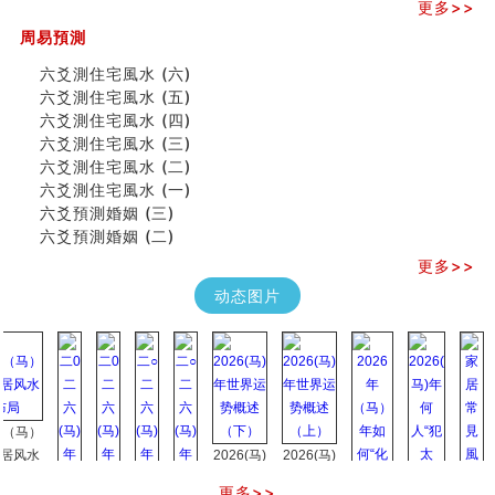
更多>>
八字铁口直断经验总结五十条
《高岛易断》(四)
周易預測
吃相与性格及命运
六爻測住宅風水 (六)
六爻測住宅風水 (六)
六爻測住宅風水 (五)
民間風水知識九十四條
六爻測住宅風水 (四)
马斯克八字分析
六爻測住宅風水 (三)
饭店餐馆风水布局知识
六爻測住宅風水 (二)
六爻占卜中如何预测官运、事业运？
六爻測住宅風水 (一)
《高岛易断》(三)
六爻預測婚姻 (三)
专家点评手上九大桃花线
六爻預測婚姻 (二)
四柱八字快速直断技法
天池水
更多>>
《高岛易断》(二)
动态图片
创业容易成功的6种手相
算命先生都不外传的算命顺口溜
什么是到山到向？上山下水？
六爻算卦：我能面试升职吗？
《高岛易断》(一)
朱德總司命造 (名⼈⼋字淺析九）
马）
刘燮鈞讲人相 手相论财运
水
2026(马)
2026(马)
如何给企业起名才能提高影响力
年世界运
年世界运
更多>>