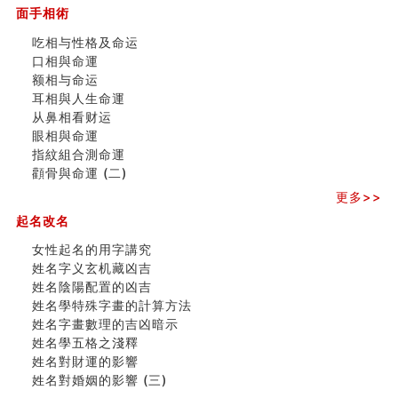
面手相術
订婚就是定结婚日子吗
清朝慈禧太后命造 (名人八字淺析七）
吃相与性格及命运
玄空本义 (三)
口相與命運
飞灵山传说故事
额相与命运
命理解说：想请问什么时候能够遇到姻缘结婚？
耳相與人生命運
商舖選址的風水講究 (下)
从鼻相看财运
吉凶神跳上大运时的断法【四柱技巧】
眼相與命運
家居常見風水形煞及化解方法 (一)
指紋組合測命運
刘燮鈞讲人相 手纹与命运(一)
顴骨與命運 (二)
玄空本义 (二)
更多>>
大門風水五大禁忌！大門風水擺設？門中門風水解方？
出现这几种面相桃花泛
起名改名
寓意好的五行属水的汉字有哪些？五行属水的汉字大全
女性起名的用字講究
女性起名的用字講究
姓名字义玄机藏凶吉
香港巨富霍英東命造 (名人八字淺析十）
姓名陰陽配置的凶吉
購房十大風水原則 (上)
姓名學特殊字畫的計算方法
看字形结构推算出吉凶
姓名字畫數理的吉凶暗示
七夕节 我国唯一一个以女性为主角传统节日
姓名學五格之淺釋
商舖大門的風水原則 (下)
姓名對財運的影響
手指饱满福运加身，这种手相福运在何处？
姓名對婚姻的影響 (三)
家居常見風水形煞及化解方法 ( 四)