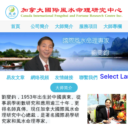
首頁
公司簡介
大師簡介
服務項目
大師專欄
Select L
易友文章
網络視頻
友情鏈接
聯繫我們
大师简介
劉燮鈞，1953年出生於中國廣東。從
事易學術數研究和應用逾三十年，更
得名師真傳。現任加拿大國際風水命
理研究中心總裁，是著名國際易學研
究家和風水命理專家。