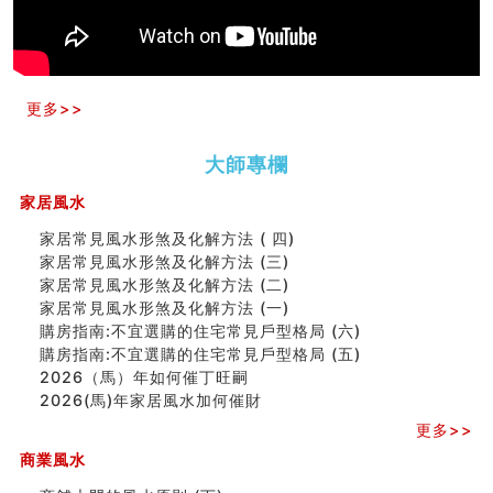
种种“面相”大剖析
同年同月同日同时同地生命运为何却完全不同？
商舖大門的風水原則 (上)
玄空本义(十一)
更多>>
家居常見風水形煞及化解方法 (三)
天要下雨娘要嫁人
预测开店怎么样
大師專欄
口相與命運
家居風水
六爻測住宅風水 (五)
一篇文章解答八字命理所有困惑
家居常見風水形煞及化解方法 ( 四)
汽车风水
家居常見風水形煞及化解方法 (三)
姓名字义玄机藏凶吉
家居常見風水形煞及化解方法 (二)
玄空本义(十)
家居常見風水形煞及化解方法 (一)
六爻占卜预测考试结果
購房指南:不宜選購的住宅常見戶型格局 (六)
四墓库真诠
購房指南:不宜選購的住宅常見戶型格局 (五)
套房風水怎麼看？ 租屋風水禁忌有哪些？搬家禁忌要注
2026（馬）年如何催丁旺嗣
意！
2026(馬)年家居風水加何催財
精选1500个五行属金的字
更多>>
玄空本义(九)
八字十神与坐基关系详解
商業風水
精选1000个五行属土的字