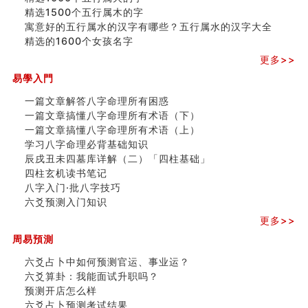
精选1500个五行属木的字
寓意好的五行属水的汉字有哪些？五行属水的汉字大全
精选的1600个女孩名字
更多>>
易學入門
一篇文章解答八字命理所有困惑
一篇文章搞懂八字命理所有术语（下）
一篇文章搞懂八字命理所有术语（上）
学习八字命理必背基础知识
辰戌丑未四墓库详解（二）「四柱基础」
四柱玄机读书笔记
八字入门·批八字技巧
六爻预测入门知识
更多>>
周易預測
六爻占卜中如何预测官运、事业运？
六爻算卦：我能面试升职吗？
预测开店怎么样
六爻占卜预测考试结果