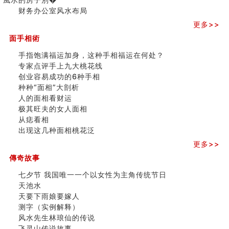
三)
财务办公室风水布局
更多>>
面手相術
手指饱满福运加身，这种手相福运在何处？
专家点评手上九大桃花线
创业容易成功的6种手相
种种“面相”大剖析
人的面相看财运
极其旺夫的女人面相
从痣看相
出现这几种面相桃花泛
更多>>
傳奇故事
七夕节 我国唯一一个以女性为主角传统节日
天池水
天要下雨娘要嫁人
测字（实例解释）
风水先生林琅仙的传说
飞灵山传说故事