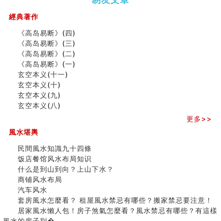
（下）
（上）
年
马)年
（马）
何
經典著作
年如
人“犯
《高岛易断》(四)
何“化
太
《高岛易断》(三)
太岁”
岁”？
《高岛易断》(二)
《高岛易断》(一)
玄空本义(十一)
二0
二0
二○
二○
家
玄空本义(十)
二
二
二
二
居
九
玄空本义(九)
六
六
六
六
常
运
玄空本义(八)
(马)
(马)
(马)
(马)
見
二
年
年
年
年
風
⼗
更多>>
十
十
十
十
水
四
風水堪輿
二
二
二
二
形
山
生
生
生
生
煞
飞
民間風水知識九十四條
肖
肖
肖
肖
及
星
饭店餐馆风水布局知识
运
运
运
运
化
宅
什么是到山到向？上山下水？
程
程
程
程
解
局
商铺风水布局
(兔
(鼠
(鸡
(马
方
浅
汽车风水
龙
牛
狗
羊
法
析
套房風水怎麼看？ 租屋風水禁忌有哪些？搬家禁忌要注意！
蛇)
虎)
猪)
猴)
(一)
(
居家風水懶人包！房子煞氣怎麼看？風水禁忌有哪些？有這樣
之
風水的房子別�