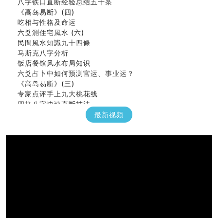
八字铁口直断经验总结五十条
《高岛易断》(四)
吃相与性格及命运
六爻測住宅風水 (六)
民間風水知識九十四條
马斯克八字分析
饭店餐馆风水布局知识
六爻占卜中如何预测官运、事业运？
《高岛易断》(三)
专家点评手上九大桃花线
四柱八字快速直断技法
天池水
最新视频
《高岛易断》(二)
创业容易成功的6种手相
算命先生都不外传的算命顺口溜
什么是到山到向？上山下水？
六爻算卦：我能面试升职吗？
《高岛易断》(一)
朱德總司命造 (名⼈⼋字淺析九）
刘燮鈞讲人相 手相论财运
如何给企业起名才能提高影响力
商铺风水布局