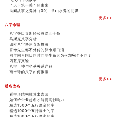
＂天下第一关＂的由来
民间故事之鬼神（39） 常山水鬼的阴谋
更多>>
八字命理
八字铁口直断经验总结五十条
马斯克八字分析
四柱八字快速直断技法
算命先生都不外传的算命顺口溜
同年同月同日同时同地生命运为何却完全不同？
四墓库真诠
八字十神与坐基关系详解
南半球的八字如何推排
更多>>
起名改名
看字形结构推算出吉凶
如何给企业起名才能提高影响力
精选1500个五行属金的字
精选1000个五行属土的字
精选1000个五行属火的字