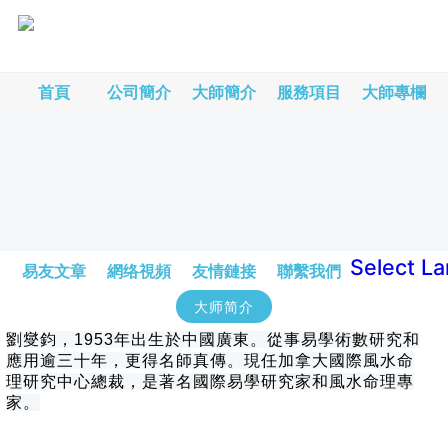
首頁
公司簡介
大師簡介
服務項目
大師專欄
Select L
易友文章
網络視頻
友情鏈接
聯繫我們
大师简介
劉燮鈞，1953年出生於中國廣東。從事易學術數研究和
應用逾三十年，更得名師真傳。現任加拿大國際風水命
理研究中心總裁，是著名國際易學研究家和風水命理專
家。