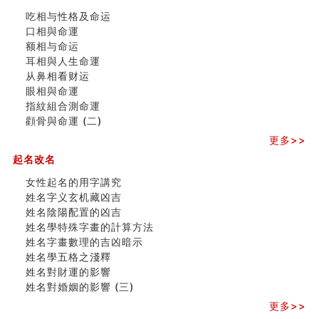
财务办公室风水布局
吃相与性格及命运
精选1500个五行属木的字
口相與命運
玄空本义 (四)
额相与命运
八字算命：女命八字里日坐伤官克夫？
耳相與人生命運
六爻算卦：我俩之间是否还命中有未尽的缘分？
从鼻相看财运
订婚就是定结婚日子吗
眼相與命運
清朝慈禧太后命造 (名人八字淺析七）
指紋組合測命運
玄空本义 (三)
顴骨與命運 (二)
飞灵山传说故事
命理解说：想请问什么时候能够遇到姻缘结婚？
更多>>
商舖選址的風水講究 (下)
起名改名
吉凶神跳上大运时的断法【四柱技巧】
家居常見風水形煞及化解方法 (一)
女性起名的用字講究
刘燮鈞讲人相 手纹与命运(一)
姓名字义玄机藏凶吉
玄空本义 (二)
姓名陰陽配置的凶吉
大門風水五大禁忌！大門風水擺設？門中門風水解方？
姓名學特殊字畫的計算方法
出现这几种面相桃花泛
姓名字畫數理的吉凶暗示
寓意好的五行属水的汉字有哪些？五行属水的汉字大全
姓名學五格之淺釋
姓名對財運的影響
姓名對婚姻的影響 (三)
更多>>