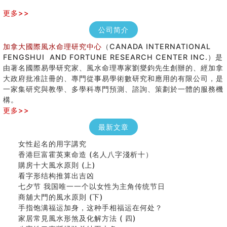
更多>>
公司简介
加拿大國際風水命理研究中心
（CANADA INTERNATIONAL
FENGSHUI AND FORTUNE RESEARCH CENTER INC.）是
由著名國際易學研究家、風水命理專家劉燮鈞先生創辦的、經加拿
大政府批准註冊的、專門從事易學術數研究和應用的有限公司，是
一家集研究與教學、多學科專門預測、諮詢、策劃於一體的服務機
構。
更多>>
最新文章
女性起名的用字講究
香港巨富霍英東命造 (名人八字淺析十）
購房十大風水原則 (上)
看字形结构推算出吉凶
七夕节 我国唯一一个以女性为主角传统节日
商舖大門的風水原則 (下)
手指饱满福运加身，这种手相福运在何处？
家居常見風水形煞及化解方法 ( 四)