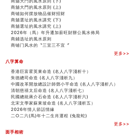
商舖大門的風水原則 (下)
人的面相看财运
商舖大門的風水原則 (上)
玄空本义(八)
商铺如何摆放物品催财招财
六爻算卦：测腹中胎儿是男是女
商舖選址的風水講究 (下)
中國改革開放總設計師鄧小平命造 (名人八字淺析八）
商舖選址的風水講究 (上)
测字（实例解释）
2026年（馬）年升遷加薪旺財辦公風水佈局
精选1000个五行属火的字
商鋪选址的風水原则
玄空本义(七)
商铺门风水的〝三宜三不宜〞
刘燮鈞讲人相 手纹与命运(二)
更多>>
商铺如何摆放物品催财招财
极其旺夫的女人面相
八字算命
家居常見風水形煞及化解方法 (二)
香港巨富霍英東命造 (名人八字淺析十）
居家風水懶人包！房子煞氣怎麼看？風水禁忌有哪些？有
朱德總司命造 (名⼈⼋字淺析九）
這樣風水的房子別�
中國改革開放總設計師鄧小平命造 (名人八字淺析八）
南半球的八字如何推排
清朝慈禧太后命造 (名人八字淺析七）
玄空本义(六)
民國總統蔣介石命造 (名人八字淺析六)
额相与命运
北宋文學家蘇東坡命造 (名人八字淺析五）
风水先生林琅仙的传说
2026年情人節話情緣
从痣看相
二○二六(馬)年十二生肖運程 (兔龍蛇)
姓名陰陽配置的凶吉
六爻測住宅風水 (四)
更多>>
玄空本义 (五)
面手相術