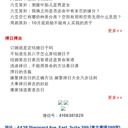
六爻算卦：测腹中胎儿是男是女
六爻算卦：我俩之间是否还命中有未尽的缘分？
六爻空亡有哪些种类分类？空而有用和空而无用什么意思？
周易算卦：10月底前能不能有人买我的房子
更多>>
擇日擇吉
订婚就是定结婚日子吗
不知道生辰八字怎么算结婚日子
结婚算吉日黄历靠谱还是算命靠谱
浅谈择日，不能用算命的方法看日课
擇日的含義
嫁娶择吉日的正确方法 嫁娶择日大全六步法则
大事择日择吉的好处
搬家须选黄道吉日
更多>>
微信号：4168381829
地址：4438 Sheppard Ave. East, Suite 399 (東方廣場399室),