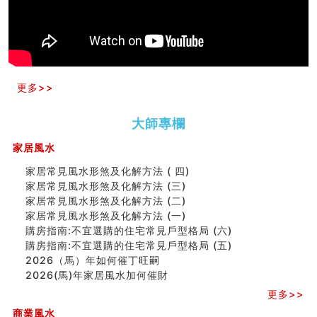
六爻測住宅風水 (五)
一篇文章解答八字命理所有困惑
汽车风水
姓名字义玄机藏凶吉
玄空本义(十)
六爻占卜预测考试结果
更多>>
四墓库真诠
套房風水怎麼看？ 租屋風水禁忌有哪些？搬家禁忌要注
大師專欄
意！
精选1500个五行属金的字
家居風水
玄空本义(九)
八字十神与坐基关系详解
家居常見風水形煞及化解方法 ( 四)
精选1000个五行属土的字
家居常見風水形煞及化解方法 (三)
人的面相看财运
家居常見風水形煞及化解方法 (二)
玄空本义(八)
家居常見風水形煞及化解方法 (一)
六爻算卦：测腹中胎儿是男是女
購房指南:不宜選購的住宅常見戶型格局 (六)
中國改革開放總設計師鄧小平命造 (名人八字淺析八）
購房指南:不宜選購的住宅常見戶型格局 (五)
测字（实例解释）
2026（馬）年如何催丁旺嗣
精选1000个五行属火的字
2026(馬)年家居風水加何催財
玄空本义(七)
更多>>
刘燮鈞讲人相 手纹与命运(二)
商業風水