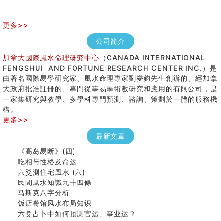
更多>>
公司简介
加拿大國際風水命理研究中心
（CANADA INTERNATIONAL
女性起名的用字講究
FENGSHUI AND FORTUNE RESEARCH CENTER INC.）是
香港巨富霍英東命造 (名人八字淺析十）
由著名國際易學研究家、風水命理專家劉燮鈞先生創辦的、經加拿
購房十大風水原則 (上)
大政府批准註冊的、專門從事易學術數研究和應用的有限公司，是
七夕节 我国唯一一个以女性为主角传统节日
一家集研究與教學、多學科專門預測、諮詢、策劃於一體的服務機
商舖大門的風水原則 (下)
構。
手指饱满福运加身，这种手相福运在何处？
更多>>
家居常見風水形煞及化解方法 ( 四)
八字铁口直断经验总结五十条
最新文章
《高岛易断》(四)
吃相与性格及命运
六爻測住宅風水 (六)
民間風水知識九十四條
马斯克八字分析
饭店餐馆风水布局知识
六爻占卜中如何预测官运、事业运？
《高岛易断》(三)