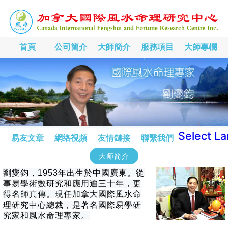
首頁
公司簡介
大師簡介
服務項目
大師專欄
Select L
易友文章
網络視頻
友情鏈接
聯繫我們
大师简介
劉燮鈞，1953年出生於中國廣東。從
事易學術數研究和應用逾三十年，更
得名師真傳。現任加拿大國際風水命
理研究中心總裁，是著名國際易學研
究家和風水命理專家。