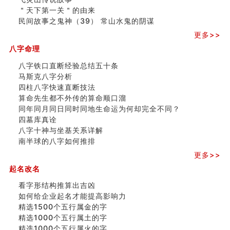
精选1500个五行属木的字
＂天下第一关＂的由来
玄空本义 (四)
民间故事之鬼神（39） 常山水鬼的阴谋
八字算命：女命八字里日坐伤官克夫？
六爻算卦：我俩之间是否还命中有未尽的缘分？
更多>>
订婚就是定结婚日子吗
八字命理
清朝慈禧太后命造 (名人八字淺析七）
玄空本义 (三)
八字铁口直断经验总结五十条
飞灵山传说故事
马斯克八字分析
命理解说：想请问什么时候能够遇到姻缘结婚？
四柱八字快速直断技法
商舖選址的風水講究 (下)
算命先生都不外传的算命顺口溜
吉凶神跳上大运时的断法【四柱技巧】
同年同月同日同时同地生命运为何却完全不同？
家居常見風水形煞及化解方法 (一)
四墓库真诠
刘燮鈞讲人相 手纹与命运(一)
八字十神与坐基关系详解
玄空本义 (二)
南半球的八字如何推排
大門風水五大禁忌！大門風水擺設？門中門風水解方？
更多>>
出现这几种面相桃花泛
起名改名
寓意好的五行属水的汉字有哪些？五行属水的汉字大全
看字形结构推算出吉凶
如何给企业起名才能提高影响力
精选1500个五行属金的字
精选1000个五行属土的字
精选1000个五行属火的字