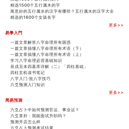
精选1500个五行属木的字
寓意好的五行属水的汉字有哪些？五行属水的汉字大全
精选的1600个女孩名字
更多>>
易學入門
一篇文章解答八字命理所有困惑
一篇文章搞懂八字命理所有术语（下）
一篇文章搞懂八字命理所有术语（上）
学习八字命理必背基础知识
辰戌丑未四墓库详解（二）「四柱基础」
四柱玄机读书笔记
八字入门·批八字技巧
六爻预测入门知识
更多>>
周易預測
六爻占卜中如何预测官运、事业运？
六爻算卦：我能面试升职吗？
预测开店怎么样
六爻占卜预测考试结果