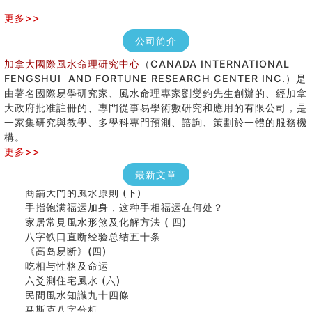
更多>>
公司简介
加拿大國際風水命理研究中心
（CANADA INTERNATIONAL
FENGSHUI AND FORTUNE RESEARCH CENTER INC.）是
由著名國際易學研究家、風水命理專家劉燮鈞先生創辦的、經加拿
大政府批准註冊的、專門從事易學術數研究和應用的有限公司，是
女性起名的用字講究
一家集研究與教學、多學科專門預測、諮詢、策劃於一體的服務機
香港巨富霍英東命造 (名人八字淺析十）
構。
購房十大風水原則 (上)
更多>>
看字形结构推算出吉凶
七夕节 我国唯一一个以女性为主角传统节日
最新文章
商舖大門的風水原則 (下)
手指饱满福运加身，这种手相福运在何处？
家居常見風水形煞及化解方法 ( 四)
八字铁口直断经验总结五十条
《高岛易断》(四)
吃相与性格及命运
六爻測住宅風水 (六)
民間風水知識九十四條
马斯克八字分析