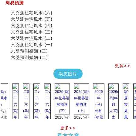
《高岛易断》(四)
周易預測
吃相与性格及命运
六爻測住宅風水 (六)
六爻測住宅風水 (六)
六爻測住宅風水 (五)
民間風水知識九十四條
六爻測住宅風水 (四)
马斯克八字分析
六爻測住宅風水 (三)
饭店餐馆风水布局知识
六爻測住宅風水 (二)
六爻占卜中如何预测官运、事业运？
六爻測住宅風水 (一)
《高岛易断》(三)
六爻預測婚姻 (三)
专家点评手上九大桃花线
六爻預測婚姻 (二)
四柱八字快速直断技法
天池水
更多>>
《高岛易断》(二)
动态图片
创业容易成功的6种手相
算命先生都不外传的算命顺口溜
什么是到山到向？上山下水？
六爻算卦：我能面试升职吗？
《高岛易断》(一)
朱德總司命造 (名⼈⼋字淺析九）
刘燮鈞讲人相 手相论财运
2026(马)
2026(马)
如何给企业起名才能提高影响力
年世界运
年世界运
更多>>
商铺风水布局
势概述
势概述
2026
2026(
种种“面相”大剖析
易友文章