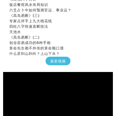
饭店餐馆风水布局知识
六爻占卜中如何预测官运、事业运？
《高岛易断》(三)
专家点评手上九大桃花线
四柱八字快速直断技法
天池水
《高岛易断》(二)
创业容易成功的6种手相
算命先生都不外传的算命顺口溜
什么是到山到向？上山下水？
六爻算卦：我能面试升职吗？
最新视频
《高岛易断》(一)
朱德總司命造 (名⼈⼋字淺析九）
刘燮鈞讲人相 手相论财运
如何给企业起名才能提高影响力
商铺风水布局
种种“面相”大剖析
同年同月同日同时同地生命运为何却完全不同？
商舖大門的風水原則 (上)
玄空本义(十一)
家居常見風水形煞及化解方法 (三)