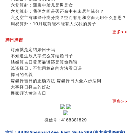
六爻算卦：测腹中胎儿是男是女
六爻算卦：我俩之间是否还命中有未尽的缘分？
六爻空亡有哪些种类分类？空而有用和空而无用什么意思？
周易算卦：10月底前能不能有人买我的房子
更多>>
擇日擇吉
订婚就是定结婚日子吗
不知道生辰八字怎么算结婚日子
结婚算吉日黄历靠谱还是算命靠谱
浅谈择日，不能用算命的方法看日课
擇日的含義
嫁娶择吉日的正确方法 嫁娶择日大全六步法则
大事择日择吉的好处
搬家须选黄道吉日
更多>>
微信号：4168381829
地址：4438 Sheppard Ave. East, Suite 399 (東方廣場399室),