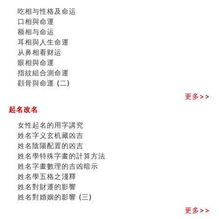
清朝慈禧太后命造 (名人八字淺析七）
吃相与性格及命运
玄空本义 (三)
口相與命運
飞灵山传说故事
额相与命运
命理解说：想请问什么时候能够遇到姻缘结婚？
耳相與人生命運
商舖選址的風水講究 (下)
从鼻相看财运
吉凶神跳上大运时的断法【四柱技巧】
眼相與命運
家居常見風水形煞及化解方法 (一)
指紋組合測命運
刘燮鈞讲人相 手纹与命运(一)
顴骨與命運 (二)
玄空本义 (二)
更多>>
大門風水五大禁忌！大門風水擺設？門中門風水解方？
出现这几种面相桃花泛
起名改名
寓意好的五行属水的汉字有哪些？五行属水的汉字大全
女性起名的用字講究
女性起名的用字講究
姓名字义玄机藏凶吉
香港巨富霍英東命造 (名人八字淺析十）
姓名陰陽配置的凶吉
購房十大風水原則 (上)
姓名學特殊字畫的計算方法
看字形结构推算出吉凶
姓名字畫數理的吉凶暗示
七夕节 我国唯一一个以女性为主角传统节日
姓名學五格之淺釋
商舖大門的風水原則 (下)
姓名對財運的影響
手指饱满福运加身，这种手相福运在何处？
姓名對婚姻的影響 (三)
家居常見風水形煞及化解方法 ( 四)
八字铁口直断经验总结五十条
更多>>