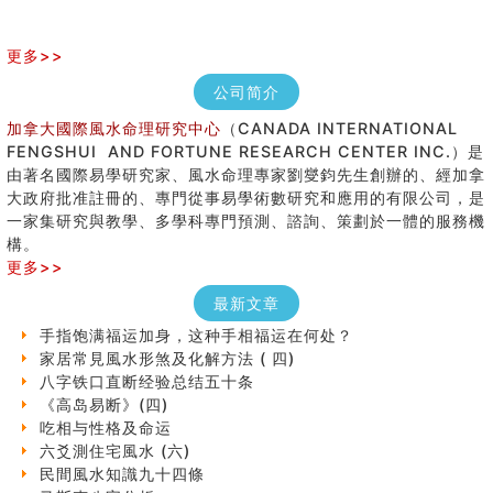
更多>>
公司简介
加拿大國際風水命理研究中心
（CANADA INTERNATIONAL
FENGSHUI AND FORTUNE RESEARCH CENTER INC.）是
由著名國際易學研究家、風水命理專家劉燮鈞先生創辦的、經加拿
大政府批准註冊的、專門從事易學術數研究和應用的有限公司，是
女性起名的用字講究
一家集研究與教學、多學科專門預測、諮詢、策劃於一體的服務機
香港巨富霍英東命造 (名人八字淺析十）
構。
購房十大風水原則 (上)
更多>>
七夕节 我国唯一一个以女性为主角传统节日
商舖大門的風水原則 (下)
最新文章
手指饱满福运加身，这种手相福运在何处？
家居常見風水形煞及化解方法 ( 四)
八字铁口直断经验总结五十条
《高岛易断》(四)
吃相与性格及命运
六爻測住宅風水 (六)
民間風水知識九十四條
马斯克八字分析