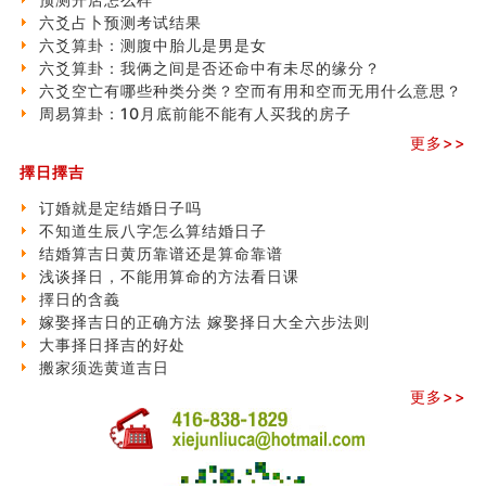
六爻占卜预测考试结果
六爻算卦：测腹中胎儿是男是女
六爻算卦：我俩之间是否还命中有未尽的缘分？
六爻空亡有哪些种类分类？空而有用和空而无用什么意思？
周易算卦：10月底前能不能有人买我的房子
更多>>
擇日擇吉
订婚就是定结婚日子吗
不知道生辰八字怎么算结婚日子
结婚算吉日黄历靠谱还是算命靠谱
浅谈择日，不能用算命的方法看日课
擇日的含義
嫁娶择吉日的正确方法 嫁娶择日大全六步法则
大事择日择吉的好处
搬家须选黄道吉日
更多>>