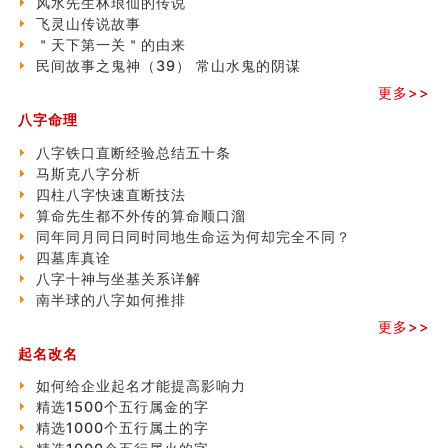
风水先生林琅仙的传说
精选1500个五行属木的字
飞灵山传说故事
玄空本义 (四)
＂天下第一关＂的由来
八字算命：女命八字里日坐伤官克夫？
民间故事之鬼神（39） 常山水鬼的阴谋
六爻算卦：我俩之间是否还命中有未尽的缘分？
订婚就是定结婚日子吗
更多>>
清朝慈禧太后命造 (名人八字淺析七）
八字命理
玄空本义 (三)
八字铁口直断经验总结五十条
飞灵山传说故事
马斯克八字分析
命理解说：想请问什么时候能够遇到姻缘结婚？
四柱八字快速直断技法
商舖選址的風水講究 (下)
算命先生都不外传的算命顺口溜
吉凶神跳上大运时的断法【四柱技巧】
同年同月同日同时同地生命运为何却完全不同？
家居常見風水形煞及化解方法 (一)
四墓库真诠
刘燮鈞讲人相 手纹与命运(一)
八字十神与坐基关系详解
玄空本义 (二)
南半球的八字如何推排
大門風水五大禁忌！大門風水擺設？門中門風水解方？
出现这几种面相桃花泛
更多>>
寓意好的五行属水的汉字有哪些？五行属水的汉字大全
起名改名
玄空本义 (一)
如何给企业起名才能提高影响力
精选1500个五行属金的字
精选1000个五行属土的字