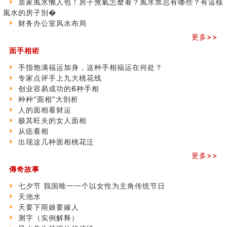
居家風水懶人包！房子煞氣怎麼看？風水禁忌有哪些？有這樣
玄空本义(八)
之
風水的房子別�
六爻算卦：测腹中胎儿是男是女
三)
财务办公室风水布局
中國改革開放總設計師鄧小平命造 (名人八字淺析八）
更多>>
测字（实例解释）
精选1000个五行属火的字
面手相術
玄空本义(七)
手指饱满福运加身，这种手相福运在何处？
刘燮鈞讲人相 手纹与命运(二)
专家点评手上九大桃花线
商铺如何摆放物品催财招财
创业容易成功的6种手相
极其旺夫的女人面相
种种“面相”大剖析
家居常見風水形煞及化解方法 (二)
人的面相看财运
居家風水懶人包！房子煞氣怎麼看？風水禁忌有哪些？有
极其旺夫的女人面相
這樣風水的房子別�
从痣看相
南半球的八字如何推排
出现这几种面相桃花泛
玄空本义(六)
更多>>
额相与命运
风水先生林琅仙的传说
傳奇故事
从痣看相
七夕节 我国唯一一个以女性为主角传统节日
姓名陰陽配置的凶吉
天池水
六爻測住宅風水 (四)
天要下雨娘要嫁人
玄空本义 (五)
测字（实例解释）
财务办公室风水布局