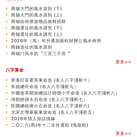
精选1000个五行属火的字
玄空本义(七)
商舖大門的風水原則 (下)
刘燮鈞讲人相 手纹与命运(二)
商舖大門的風水原則 (上)
商铺如何摆放物品催财招财
商铺如何摆放物品催财招财
极其旺夫的女人面相
商舖選址的風水講究 (下)
家居常見風水形煞及化解方法 (二)
商舖選址的風水講究 (上)
居家風水懶人包！房子煞氣怎麼看？風水禁忌有哪些？有
2026年（馬）年升遷加薪旺財辦公風水佈局
這樣風水的房子別�
商鋪选址的風水原则
南半球的八字如何推排
商铺门风水的〝三宜三不宜〞
玄空本义(六)
更多>>
额相与命运
八字算命
风水先生林琅仙的传说
从痣看相
香港巨富霍英東命造 (名人八字淺析十）
姓名陰陽配置的凶吉
朱德總司命造 (名⼈⼋字淺析九）
六爻測住宅風水 (四)
中國改革開放總設計師鄧小平命造 (名人八字淺析八）
玄空本义 (五)
清朝慈禧太后命造 (名人八字淺析七）
财务办公室风水布局
民國總統蔣介石命造 (名人八字淺析六)
精选1500个五行属木的字
北宋文學家蘇東坡命造 (名人八字淺析五）
玄空本义 (四)
2026年情人節話情緣
八字算命：女命八字里日坐伤官克夫？
二○二六(馬)年十二生肖運程 (兔龍蛇)
六爻算卦：我俩之间是否还命中有未尽的缘分？
更多>>
订婚就是定结婚日子吗