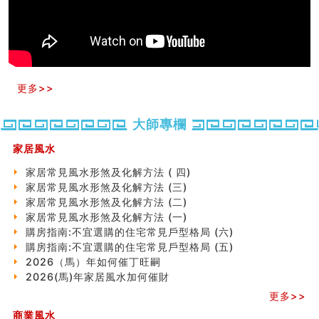
天要下雨娘要嫁人
预测开店怎么样
口相與命運
六爻測住宅風水 (五)
一篇文章解答八字命理所有困惑
汽车风水
更多>>
姓名字义玄机藏凶吉
玄空本义(十)
大師專欄
六爻占卜预测考试结果
四墓库真诠
家居風水
套房風水怎麼看？ 租屋風水禁忌有哪些？搬家禁忌要注
意！
家居常見風水形煞及化解方法 ( 四)
精选1500个五行属金的字
家居常見風水形煞及化解方法 (三)
玄空本义(九)
家居常見風水形煞及化解方法 (二)
八字十神与坐基关系详解
家居常見風水形煞及化解方法 (一)
精选1000个五行属土的字
購房指南:不宜選購的住宅常見戶型格局 (六)
人的面相看财运
購房指南:不宜選購的住宅常見戶型格局 (五)
玄空本义(八)
2026（馬）年如何催丁旺嗣
六爻算卦：测腹中胎儿是男是女
2026(馬)年家居風水加何催財
中國改革開放總設計師鄧小平命造 (名人八字淺析八）
更多>>
测字（实例解释）
商業風水