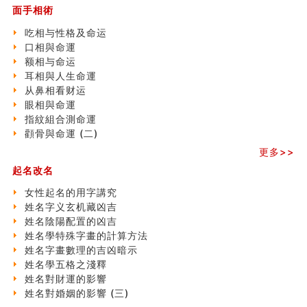
清朝慈禧太后命造 (名人八字淺析七）
面手相術
玄空本义 (三)
吃相与性格及命运
飞灵山传说故事
口相與命運
命理解说：想请问什么时候能够遇到姻缘结婚？
额相与命运
商舖選址的風水講究 (下)
耳相與人生命運
吉凶神跳上大运时的断法【四柱技巧】
从鼻相看财运
家居常見風水形煞及化解方法 (一)
眼相與命運
刘燮鈞讲人相 手纹与命运(一)
指紋組合測命運
玄空本义 (二)
顴骨與命運 (二)
大門風水五大禁忌！大門風水擺設？門中門風水解方？
更多>>
出现这几种面相桃花泛
寓意好的五行属水的汉字有哪些？五行属水的汉字大全
起名改名
玄空本义 (一)
女性起名的用字講究
女性起名的用字講究
姓名字义玄机藏凶吉
香港巨富霍英東命造 (名人八字淺析十）
姓名陰陽配置的凶吉
購房十大風水原則 (上)
姓名學特殊字畫的計算方法
七夕节 我国唯一一个以女性为主角传统节日
姓名字畫數理的吉凶暗示
商舖大門的風水原則 (下)
姓名學五格之淺釋
手指饱满福运加身，这种手相福运在何处？
姓名對財運的影響
家居常見風水形煞及化解方法 ( 四)
姓名對婚姻的影響 (三)
八字铁口直断经验总结五十条