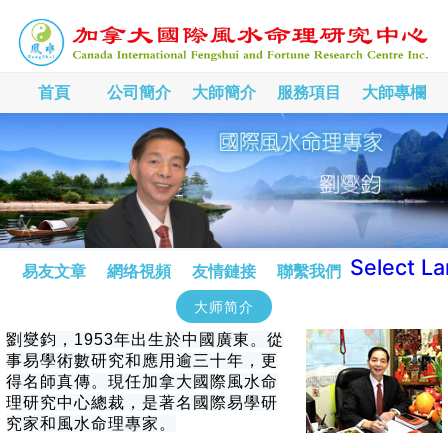
首頁
公司簡介
大師簡介
服務項目
大師專欄
Select L
易友文章
網络視頻
友情鏈接
聯繫我們
大师简介
劉燮鈞，1953年出生於中國廣東。從
事易學術數研究和應用逾三十年，更
得名師真傳。現任加拿大國際風水命
理研究中心總裁，是著名國際易學研
究家和風水命理專家。