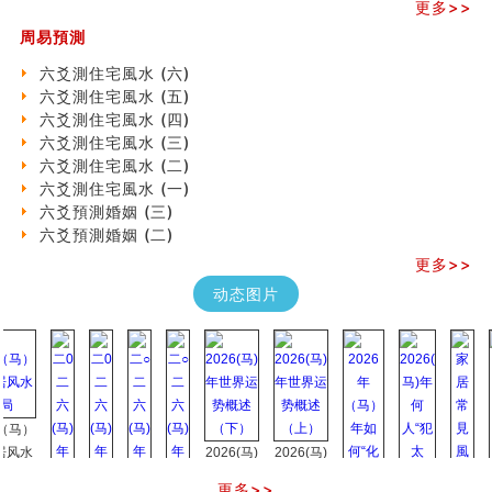
更多>>
《高岛易断》(四)
吃相与性格及命运
周易預測
六爻測住宅風水 (六)
六爻測住宅風水 (六)
民間風水知識九十四條
六爻測住宅風水 (五)
马斯克八字分析
六爻測住宅風水 (四)
饭店餐馆风水布局知识
六爻測住宅風水 (三)
六爻占卜中如何预测官运、事业运？
六爻測住宅風水 (二)
《高岛易断》(三)
六爻測住宅風水 (一)
专家点评手上九大桃花线
六爻預測婚姻 (三)
四柱八字快速直断技法
六爻預測婚姻 (二)
天池水
《高岛易断》(二)
更多>>
创业容易成功的6种手相
动态图片
算命先生都不外传的算命顺口溜
什么是到山到向？上山下水？
六爻算卦：我能面试升职吗？
《高岛易断》(一)
朱德總司命造 (名⼈⼋字淺析九）
刘燮鈞讲人相 手相论财运
）
如何给企业起名才能提高影响力
水
2026(马)
2026(马)
商铺风水布局
年世界运
年世界运
更多>>