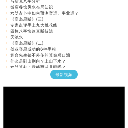
饭店餐馆风水布局知识
六爻占卜中如何预测官运、事业运？
《高岛易断》(三)
专家点评手上九大桃花线
四柱八字快速直断技法
天池水
《高岛易断》(二)
创业容易成功的6种手相
算命先生都不外传的算命顺口溜
什么是到山到向？上山下水？
六爻算卦：我能面试升职吗？
《高岛易断》(一)
最新视频
朱德總司命造 (名⼈⼋字淺析九）
刘燮鈞讲人相 手相论财运
如何给企业起名才能提高影响力
商铺风水布局
种种“面相”大剖析
同年同月同日同时同地生命运为何却完全不同？
商舖大門的風水原則 (上)
玄空本义(十一)
家居常見風水形煞及化解方法 (三)