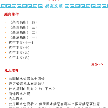
种种“面相”大剖析
势概述
势概述
2026
2026(
同年同月同日同时同地生命运为何却完全不同？
易友文章
（下）
（上）
年
马)年
商舖大門的風水原則 (上)
（马）
何
經典著作
玄空本义(十一)
年如
人“犯
家居常見風水形煞及化解方法 (三)
《高岛易断》(四)
何“化
太
天要下雨娘要嫁人
《高岛易断》(三)
太岁”
岁”？
预测开店怎么样
《高岛易断》(二)
口相與命運
《高岛易断》(一)
六爻測住宅風水 (五)
玄空本义(十一)
二0
二0
二○
二○
家
一篇文章解答八字命理所有困惑
玄空本义(十)
二
二
二
二
居
九
汽车风水
玄空本义(九)
六
六
六
六
常
运
姓名字义玄机藏凶吉
玄空本义(八)
(马)
(马)
(马)
(马)
見
二
玄空本义(十)
年
年
年
年
風
⼗
更多>>
六爻占卜预测考试结果
十
十
十
十
水
四
風水堪輿
四墓库真诠
二
二
二
二
形
山
套房風水怎麼看？ 租屋風水禁忌有哪些？搬家禁忌要注
生
生
生
生
煞
飞
民間風水知識九十四條
意！
肖
肖
肖
肖
及
星
饭店餐馆风水布局知识
精选1500个五行属金的字
运
运
运
运
化
宅
什么是到山到向？上山下水？
玄空本义(九)
程
程
程
程
解
局
商铺风水布局
八字十神与坐基关系详解
(兔
(鼠
(鸡
(马
方
浅
汽车风水
精选1000个五行属土的字
龙
牛
狗
羊
法
析
套房風水怎麼看？ 租屋風水禁忌有哪些？搬家禁忌要注意！
人的面相看财运
蛇)
虎)
猪)
猴)
(一)
(