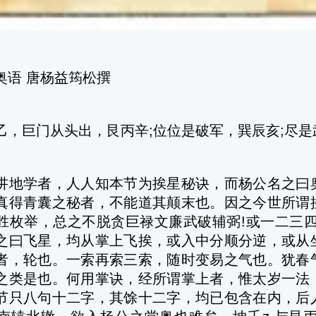
语 唐杨益筠松撰
巨门从头出，艮丙辛;位位是破军，巽辰亥;尽是
学者，人人知本节为挨星秘诀，而杨公名之曰奥
真得青囊之秘者，不能道其颠末也。因之今世所谓
胜枚举，总之不脱贪巨禄文廉武破辅弼!或一二三四
之曰飞星，均从掌上飞挨，或入中分顺分逆，或从
者，轮也。一索再索三索，随时变易之气也。犹春
之类是也。何用掌诀，经所谓掌上者，惟太岁一法
节只八句十二字，其馀十二字，均已包含在内，后