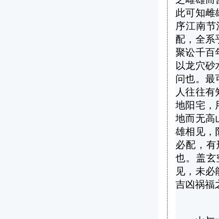
此可知雌
序江南节
配，全系
聚讼千百
以龙穴砂
问也。最
人往往有
地阳宅，
地而无高
雄相见，
必配，有
也。盖玄
见，未必
吉凶祸福