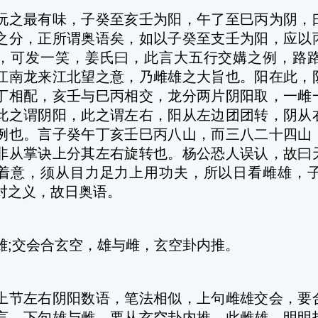
最有味，子癸至亥壬为阳，午了至巳丙为阴，曰
之分，正所谓奥语矣，如以子癸至支壬为阳，应以
，可发一笑，姜氏曰，此言大五行交媾之例，路
江南龙来江北望之意，乃雌雄之大旨也。阳在此，
丁相配，亥壬与巳丙相交，龙分两片阴阳取，一雌
此之谓阴阳，此之谓左右，阳从左边团团转，阴从
例也。言子癸午丁亥壬巳丙八山，而三八二十四山
非从掌诀上分其左右旋转也。杨公恐人误认，故曰
着意，须从目力足力上用功夫，所以日看雌雄，
对之义，故日奥语。
交会合玄空，雄与雌，玄空卦内推。
左右阴阳数语，笔法相似，上句雌雄交会，要合
言，下句雄与雌，要从玄空卦内推，此雌雄，明明