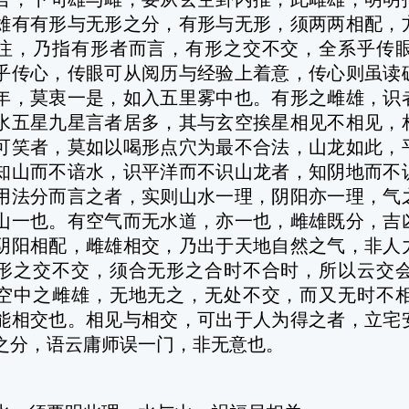
雄有有形与无形之分，有形与无形，须两两相配，
注，乃指有形者而言，有形之交不交，全系乎传
乎传心，传眼可从阅历与经验上着意，传心则虽读
年，莫衷一是，如入五里雾中也。有形之雌雄，识
水五星九星言者居多，其与玄空挨星相见不相见，
可笑者，莫如以喝形点穴为最不合法，山龙如此，
知山而不谙水，识平洋而不识山龙者，知阴地而不
用法分而言之者，实则山水一理，阴阳亦一理，气
山一也。有空气而无水道，亦一也，雌雄既分，吉
阴阳相配，雌雄相交，乃出于天地自然之气，非人
形之交不交，须合无形之合时不合时，所以云交
空中之雌雄，无地无之，无处不交，而又无时不
能相交也。相见与相交，可出于人为得之者，立宅
之分，语云庸师误一门，非无意也。