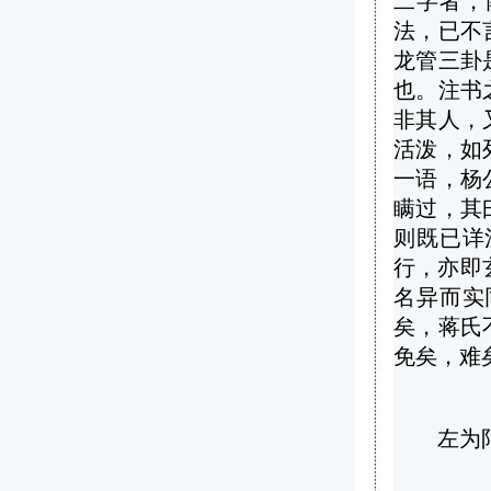
二字者，
法，已不
龙管三卦
也。注书
非其人，
活泼，如
一语，杨
瞒过，其
则既已详
行，亦即
名异而实
矣，蒋氏
免矣，难
左为阳，