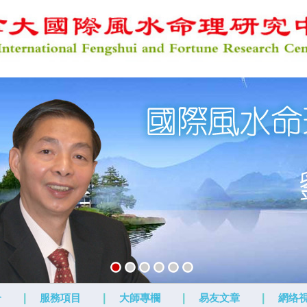
介
|
服務項目
|
大師專欄
|
易友文章
|
網络