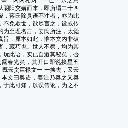
丙辛，两两相对，一山一水之用
从阴阳交媾而来，即所谓二十四
晓，蒋氏除臭语不注者，亦为此
，不免欺世，欲尽言之，设或传
的为至理名言，姜氏所注，太觉
真旨，原本如此，惟本文内非破
者，藏巧也。世人不察，均为其
，玩此语，实已自道其秘矣，否
已露春光矣，其开口即说挨星五
既云贪巨禄文一 一挨去，又云
，本文曰奥语，姜注乃奥之又奥
，于此可知，以误传讹，为之不