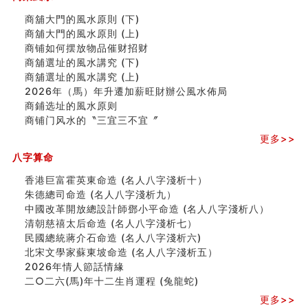
精选1000个五行属火的字
商舖大門的風水原則 (下)
玄空本义(七)
商舖大門的風水原則 (上)
刘燮鈞讲人相 手纹与命运(二)
商铺如何摆放物品催财招财
商铺如何摆放物品催财招财
商舖選址的風水講究 (下)
极其旺夫的女人面相
商舖選址的風水講究 (上)
家居常見風水形煞及化解方法 (二)
2026年（馬）年升遷加薪旺財辦公風水佈局
居家風水懶人包！房子煞氣怎麼看？風水禁忌有哪些？有
商鋪选址的風水原则
這樣風水的房子別�
商铺门风水的〝三宜三不宜〞
南半球的八字如何推排
更多>>
玄空本义(六)
八字算命
额相与命运
风水先生林琅仙的传说
香港巨富霍英東命造 (名人八字淺析十）
从痣看相
朱德總司命造 (名⼈⼋字淺析九）
姓名陰陽配置的凶吉
中國改革開放總設計師鄧小平命造 (名人八字淺析八）
六爻測住宅風水 (四)
清朝慈禧太后命造 (名人八字淺析七）
玄空本义 (五)
民國總統蔣介石命造 (名人八字淺析六)
财务办公室风水布局
北宋文學家蘇東坡命造 (名人八字淺析五）
精选1500个五行属木的字
2026年情人節話情緣
玄空本义 (四)
二○二六(馬)年十二生肖運程 (兔龍蛇)
八字算命：女命八字里日坐伤官克夫？
更多>>
六爻算卦：我俩之间是否还命中有未尽的缘分？