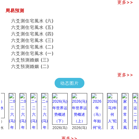
八字铁口直断经验总结五十条
更多>>
《高岛易断》(四)
周易預測
吃相与性格及命运
六爻測住宅風水 (六)
六爻測住宅風水 (六)
六爻測住宅風水 (五)
民間風水知識九十四條
六爻測住宅風水 (四)
马斯克八字分析
六爻測住宅風水 (三)
饭店餐馆风水布局知识
六爻測住宅風水 (二)
六爻占卜中如何预测官运、事业运？
六爻測住宅風水 (一)
《高岛易断》(三)
六爻預測婚姻 (三)
专家点评手上九大桃花线
六爻預測婚姻 (二)
四柱八字快速直断技法
天池水
更多>>
《高岛易断》(二)
动态图片
创业容易成功的6种手相
算命先生都不外传的算命顺口溜
什么是到山到向？上山下水？
六爻算卦：我能面试升职吗？
《高岛易断》(一)
朱德總司命造 (名⼈⼋字淺析九）
刘燮鈞讲人相 手相论财运
2026(马)
2026(马)
如何给企业起名才能提高影响力
年世界运
年世界运
更多>>
商铺风水布局