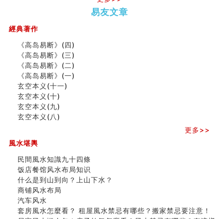
势概述
势概述
2026
2026(
种种“面相”大剖析
易友文章
（下）
（上）
年
马)年
同年同月同日同时同地生命运为何却完全不同？
（马）
何
經典著作
商舖大門的風水原則 (上)
年如
人“犯
玄空本义(十一)
《高岛易断》(四)
何“化
太
家居常見風水形煞及化解方法 (三)
《高岛易断》(三)
太岁”
岁”？
天要下雨娘要嫁人
《高岛易断》(二)
预测开店怎么样
《高岛易断》(一)
口相與命運
玄空本义(十一)
二0
二0
二○
二○
家
九
六爻測住宅風水 (五)
玄空本义(十)
二
二
二
二
居
九
运
一篇文章解答八字命理所有困惑
玄空本义(九)
六
六
六
六
常
运
二
汽车风水
玄空本义(八)
(马)
(马)
(马)
(马)
見
二
⼗
姓名字义玄机藏凶吉
年
年
年
年
風
⼗
四
更多>>
玄空本义(十)
十
十
十
十
水
四
山
六爻占卜预测考试结果
風水堪輿
二
二
二
二
形
山
飞
四墓库真诠
生
生
生
生
煞
飞
星
民間風水知識九十四條
套房風水怎麼看？ 租屋風水禁忌有哪些？搬家禁忌要注
肖
肖
肖
肖
及
星
宅
饭店餐馆风水布局知识
意！
运
运
运
运
化
宅
局
什么是到山到向？上山下水？
精选1500个五行属金的字
程
程
程
程
解
局
浅
商铺风水布局
玄空本义(九)
(兔
(鼠
(鸡
(马
方
浅
析
汽车风水
八字十神与坐基关系详解
龙
牛
狗
羊
法
析
(之
套房風水怎麼看？ 租屋風水禁忌有哪些？搬家禁忌要注意！
精选1000个五行属土的字
蛇)
虎)
猪)
猴)
(一)
(
二)