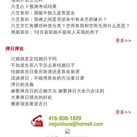
六爻占卜预测考试结果
六爻算卦：测腹中胎儿是男是女
六爻算卦：我俩之间是否还命中有未尽的缘分？
六爻空亡有哪些种类分类？空而有用和空而无用什么意思？
周易算卦：10月底前能不能有人买我的房子
更多>>
擇日擇吉
订婚就是定结婚日子吗
不知道生辰八字怎么算结婚日子
结婚算吉日黄历靠谱还是算命靠谱
浅谈择日，不能用算命的方法看日课
擇日的含義
嫁娶择吉日的正确方法 嫁娶择日大全六步法则
大事择日择吉的好处
搬家须选黄道吉日
更多>>