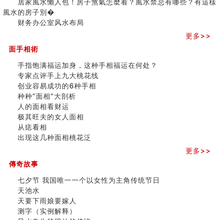
居家風水懶人包！房子煞氣怎麼看？風水禁忌有哪些？有這樣
人的面相看财运
之
風水的房子別�
玄空本义(八)
三)
财务办公室风水布局
六爻算卦：测腹中胎儿是男是女
更多>>
中國改革開放總設計師鄧小平命造 (名人八字淺析八）
测字（实例解释）
面手相術
精选1000个五行属火的字
手指饱满福运加身，这种手相福运在何处？
玄空本义(七)
专家点评手上九大桃花线
刘燮鈞讲人相 手纹与命运(二)
创业容易成功的6种手相
商铺如何摆放物品催财招财
种种“面相”大剖析
极其旺夫的女人面相
人的面相看财运
家居常見風水形煞及化解方法 (二)
极其旺夫的女人面相
居家風水懶人包！房子煞氣怎麼看？風水禁忌有哪些？有
从痣看相
這樣風水的房子別�
出现这几种面相桃花泛
南半球的八字如何推排
玄空本义(六)
更多>>
额相与命运
傳奇故事
风水先生林琅仙的传说
七夕节 我国唯一一个以女性为主角传统节日
从痣看相
天池水
姓名陰陽配置的凶吉
天要下雨娘要嫁人
六爻測住宅風水 (四)
测字（实例解释）
玄空本义 (五)