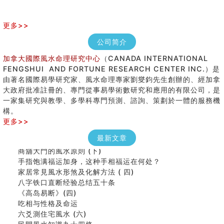
更多>>
公司简介
加拿大國際風水命理研究中心
（CANADA INTERNATIONAL
FENGSHUI AND FORTUNE RESEARCH CENTER INC.）是
由著名國際易學研究家、風水命理專家劉燮鈞先生創辦的、經加拿
大政府批准註冊的、專門從事易學術數研究和應用的有限公司，是
女性起名的用字講究
一家集研究與教學、多學科專門預測、諮詢、策劃於一體的服務機
香港巨富霍英東命造 (名人八字淺析十）
構。
購房十大風水原則 (上)
更多>>
看字形结构推算出吉凶
七夕节 我国唯一一个以女性为主角传统节日
最新文章
商舖大門的風水原則 (下)
手指饱满福运加身，这种手相福运在何处？
家居常見風水形煞及化解方法 ( 四)
八字铁口直断经验总结五十条
《高岛易断》(四)
吃相与性格及命运
六爻測住宅風水 (六)
民間風水知識九十四條