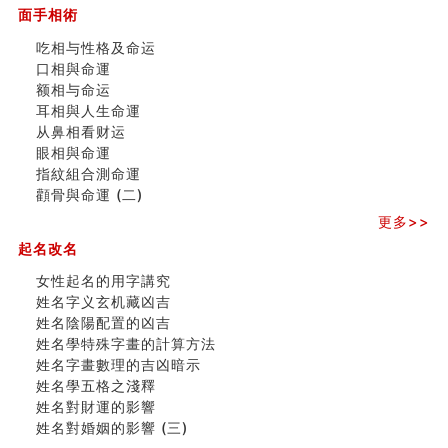
订婚就是定结婚日子吗
面手相術
清朝慈禧太后命造 (名人八字淺析七）
吃相与性格及命运
玄空本义 (三)
口相與命運
飞灵山传说故事
额相与命运
命理解说：想请问什么时候能够遇到姻缘结婚？
耳相與人生命運
商舖選址的風水講究 (下)
从鼻相看财运
吉凶神跳上大运时的断法【四柱技巧】
眼相與命運
家居常見風水形煞及化解方法 (一)
指紋組合測命運
刘燮鈞讲人相 手纹与命运(一)
顴骨與命運 (二)
玄空本义 (二)
更多>>
大門風水五大禁忌！大門風水擺設？門中門風水解方？
出现这几种面相桃花泛
起名改名
寓意好的五行属水的汉字有哪些？五行属水的汉字大全
女性起名的用字講究
女性起名的用字講究
姓名字义玄机藏凶吉
香港巨富霍英東命造 (名人八字淺析十）
姓名陰陽配置的凶吉
購房十大風水原則 (上)
姓名學特殊字畫的計算方法
看字形结构推算出吉凶
姓名字畫數理的吉凶暗示
七夕节 我国唯一一个以女性为主角传统节日
姓名學五格之淺釋
商舖大門的風水原則 (下)
姓名對財運的影響
手指饱满福运加身，这种手相福运在何处？
姓名對婚姻的影響 (三)
家居常見風水形煞及化解方法 ( 四)