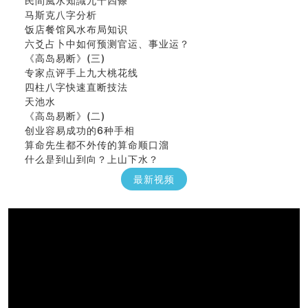
马斯克八字分析
饭店餐馆风水布局知识
六爻占卜中如何预测官运、事业运？
《高岛易断》(三)
专家点评手上九大桃花线
四柱八字快速直断技法
天池水
《高岛易断》(二)
创业容易成功的6种手相
算命先生都不外传的算命顺口溜
什么是到山到向？上山下水？
六爻算卦：我能面试升职吗？
最新视频
《高岛易断》(一)
朱德總司命造 (名⼈⼋字淺析九）
刘燮鈞讲人相 手相论财运
如何给企业起名才能提高影响力
商铺风水布局
种种“面相”大剖析
同年同月同日同时同地生命运为何却完全不同？
商舖大門的風水原則 (上)
玄空本义(十一)