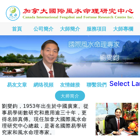
首頁
公司簡介
大師簡介
服務項目
大師專欄
Select L
易友文章
網络視頻
友情鏈接
聯繫我們
大师简介
劉燮鈞，1953年出生於中國廣東。從
事易學術數研究和應用逾三十年，更
得名師真傳。現任加拿大國際風水命
理研究中心總裁，是著名國際易學研
究家和風水命理專家。