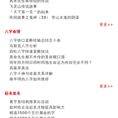
风水先生林琅仙的传说
财务办公室风水布局
飞灵山传说故事
精选1500个五行属木的字
＂天下第一关＂的由来
玄空本义 (四)
民间故事之鬼神（39） 常山水鬼的阴谋
八字算命：女命八字里日坐伤官克夫？
六爻算卦：我俩之间是否还命中有未尽的缘分？
更多>>
订婚就是定结婚日子吗
八字命理
清朝慈禧太后命造 (名人八字淺析七）
玄空本义 (三)
八字铁口直断经验总结五十条
飞灵山传说故事
马斯克八字分析
命理解说：想请问什么时候能够遇到姻缘结婚？
四柱八字快速直断技法
商舖選址的風水講究 (下)
算命先生都不外传的算命顺口溜
吉凶神跳上大运时的断法【四柱技巧】
同年同月同日同时同地生命运为何却完全不同？
家居常見風水形煞及化解方法 (一)
四墓库真诠
刘燮鈞讲人相 手纹与命运(一)
八字十神与坐基关系详解
玄空本义 (二)
南半球的八字如何推排
大門風水五大禁忌！大門風水擺設？門中門風水解方？
更多>>
出现这几种面相桃花泛
起名改名
寓意好的五行属水的汉字有哪些？五行属水的汉字大全
看字形结构推算出吉凶
如何给企业起名才能提高影响力
精选1500个五行属金的字