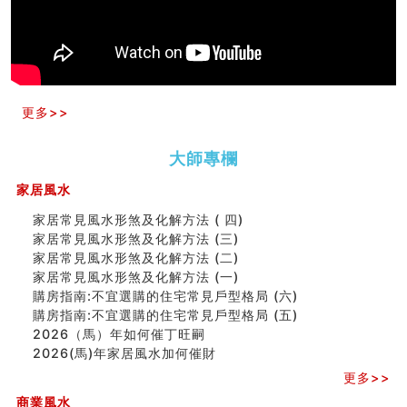
家居常見風水形煞及化解方法 (三)
天要下雨娘要嫁人
预测开店怎么样
口相與命運
六爻測住宅風水 (五)
一篇文章解答八字命理所有困惑
更多>>
汽车风水
姓名字义玄机藏凶吉
大師專欄
玄空本义(十)
六爻占卜预测考试结果
家居風水
四墓库真诠
套房風水怎麼看？ 租屋風水禁忌有哪些？搬家禁忌要注
家居常見風水形煞及化解方法 ( 四)
意！
家居常見風水形煞及化解方法 (三)
精选1500个五行属金的字
家居常見風水形煞及化解方法 (二)
玄空本义(九)
家居常見風水形煞及化解方法 (一)
八字十神与坐基关系详解
購房指南:不宜選購的住宅常見戶型格局 (六)
精选1000个五行属土的字
購房指南:不宜選購的住宅常見戶型格局 (五)
人的面相看财运
2026（馬）年如何催丁旺嗣
玄空本义(八)
2026(馬)年家居風水加何催財
六爻算卦：测腹中胎儿是男是女
更多>>
中國改革開放總設計師鄧小平命造 (名人八字淺析八）
商業風水
测字（实例解释）