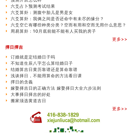
六爻占卜预测考试结果
六爻算卦：测腹中胎儿是男是女
六爻算卦：我俩之间是否还命中有未尽的缘分？
六爻空亡有哪些种类分类？空而有用和空而无用什么意思？
周易算卦：10月底前能不能有人买我的房子
更多>>
擇日擇吉
订婚就是定结婚日子吗
不知道生辰八字怎么算结婚日子
结婚算吉日黄历靠谱还是算命靠谱
浅谈择日，不能用算命的方法看日课
擇日的含義
嫁娶择吉日的正确方法 嫁娶择日大全六步法则
大事择日择吉的好处
搬家须选黄道吉日
更多>>