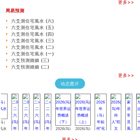
八字铁口直断经验总结五十条
更多>>
《高岛易断》(四)
周易預測
吃相与性格及命运
六爻測住宅風水 (六)
六爻測住宅風水 (六)
六爻測住宅風水 (五)
民間風水知識九十四條
六爻測住宅風水 (四)
马斯克八字分析
六爻測住宅風水 (三)
饭店餐馆风水布局知识
六爻測住宅風水 (二)
六爻占卜中如何预测官运、事业运？
六爻測住宅風水 (一)
《高岛易断》(三)
六爻預測婚姻 (三)
专家点评手上九大桃花线
六爻預測婚姻 (二)
四柱八字快速直断技法
天池水
更多>>
《高岛易断》(二)
动态图片
创业容易成功的6种手相
算命先生都不外传的算命顺口溜
什么是到山到向？上山下水？
六爻算卦：我能面试升职吗？
《高岛易断》(一)
朱德總司命造 (名⼈⼋字淺析九）
刘燮鈞讲人相 手相论财运
2026(马)
2026(马)
如何给企业起名才能提高影响力
年世界运
年世界运
更多>>
商铺风水布局