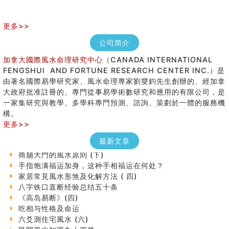
更多>>
公司简介
加拿大國際風水命理研究中心
（CANADA INTERNATIONAL
FENGSHUI AND FORTUNE RESEARCH CENTER INC.）是
由著名國際易學研究家、風水命理專家劉燮鈞先生創辦的、經加拿
大政府批准註冊的、專門從事易學術數研究和應用的有限公司，是
女性起名的用字講究
一家集研究與教學、多學科專門預測、諮詢、策劃於一體的服務機
香港巨富霍英東命造 (名人八字淺析十）
構。
購房十大風水原則 (上)
更多>>
看字形结构推算出吉凶
七夕节 我国唯一一个以女性为主角传统节日
最新文章
商舖大門的風水原則 (下)
手指饱满福运加身，这种手相福运在何处？
家居常見風水形煞及化解方法 ( 四)
八字铁口直断经验总结五十条
《高岛易断》(四)
吃相与性格及命运
六爻測住宅風水 (六)
民間風水知識九十四條