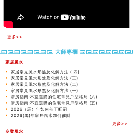
家居常見風水形煞及化解方法 (三)
天要下雨娘要嫁人
预测开店怎么样
口相與命運
六爻測住宅風水 (五)
一篇文章解答八字命理所有困惑
更多>>
汽车风水
姓名字义玄机藏凶吉
大師專欄
玄空本义(十)
六爻占卜预测考试结果
家居風水
四墓库真诠
套房風水怎麼看？ 租屋風水禁忌有哪些？搬家禁忌要注
家居常見風水形煞及化解方法 ( 四)
意！
家居常見風水形煞及化解方法 (三)
精选1500个五行属金的字
家居常見風水形煞及化解方法 (二)
玄空本义(九)
家居常見風水形煞及化解方法 (一)
八字十神与坐基关系详解
購房指南:不宜選購的住宅常見戶型格局 (六)
精选1000个五行属土的字
購房指南:不宜選購的住宅常見戶型格局 (五)
人的面相看财运
2026（馬）年如何催丁旺嗣
玄空本义(八)
2026(馬)年家居風水加何催財
六爻算卦：测腹中胎儿是男是女
更多>>
中國改革開放總設計師鄧小平命造 (名人八字淺析八）
商業風水
测字（实例解释）