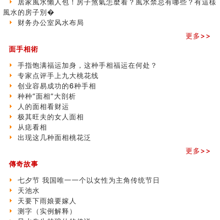
居家風水懶人包！房子煞氣怎麼看？風水禁忌有哪些？有這樣
人的面相看财运
之
風水的房子別�
玄空本义(八)
三)
财务办公室风水布局
六爻算卦：测腹中胎儿是男是女
更多>>
中國改革開放總設計師鄧小平命造 (名人八字淺析八）
测字（实例解释）
面手相術
精选1000个五行属火的字
手指饱满福运加身，这种手相福运在何处？
玄空本义(七)
专家点评手上九大桃花线
刘燮鈞讲人相 手纹与命运(二)
创业容易成功的6种手相
商铺如何摆放物品催财招财
种种“面相”大剖析
极其旺夫的女人面相
人的面相看财运
家居常見風水形煞及化解方法 (二)
极其旺夫的女人面相
居家風水懶人包！房子煞氣怎麼看？風水禁忌有哪些？有
从痣看相
這樣風水的房子別�
出现这几种面相桃花泛
南半球的八字如何推排
玄空本义(六)
更多>>
额相与命运
傳奇故事
风水先生林琅仙的传说
七夕节 我国唯一一个以女性为主角传统节日
从痣看相
天池水
姓名陰陽配置的凶吉
天要下雨娘要嫁人
六爻測住宅風水 (四)
测字（实例解释）
玄空本义 (五)