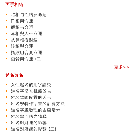
订婚就是定结婚日子吗
面手相術
清朝慈禧太后命造 (名人八字淺析七）
吃相与性格及命运
玄空本义 (三)
口相與命運
飞灵山传说故事
额相与命运
命理解说：想请问什么时候能够遇到姻缘结婚？
耳相與人生命運
商舖選址的風水講究 (下)
从鼻相看财运
吉凶神跳上大运时的断法【四柱技巧】
眼相與命運
家居常見風水形煞及化解方法 (一)
指紋組合測命運
刘燮鈞讲人相 手纹与命运(一)
顴骨與命運 (二)
玄空本义 (二)
更多>>
大門風水五大禁忌！大門風水擺設？門中門風水解方？
出现这几种面相桃花泛
起名改名
寓意好的五行属水的汉字有哪些？五行属水的汉字大全
女性起名的用字講究
女性起名的用字講究
姓名字义玄机藏凶吉
香港巨富霍英東命造 (名人八字淺析十）
姓名陰陽配置的凶吉
購房十大風水原則 (上)
姓名學特殊字畫的計算方法
看字形结构推算出吉凶
姓名字畫數理的吉凶暗示
七夕节 我国唯一一个以女性为主角传统节日
姓名學五格之淺釋
商舖大門的風水原則 (下)
姓名對財運的影響
手指饱满福运加身，这种手相福运在何处？
姓名對婚姻的影響 (三)
家居常見風水形煞及化解方法 ( 四)