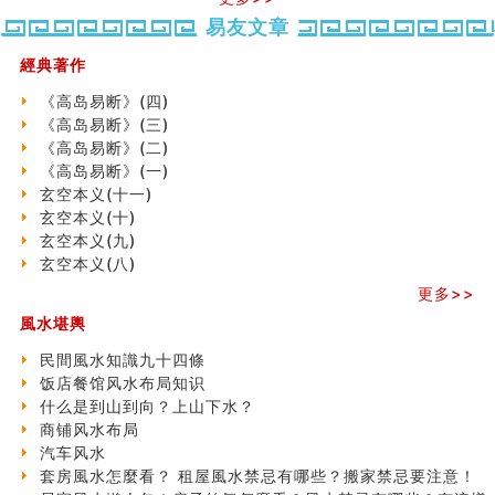
势概述
势概述
2026
2026(
种种“面相”大剖析
易友文章
（下）
（上）
年
马)年
同年同月同日同时同地生命运为何却完全不同？
（马）
何
經典著作
商舖大門的風水原則 (上)
年如
人“犯
玄空本义(十一)
《高岛易断》(四)
何“化
太
家居常見風水形煞及化解方法 (三)
《高岛易断》(三)
太岁”
岁”？
天要下雨娘要嫁人
《高岛易断》(二)
预测开店怎么样
《高岛易断》(一)
口相與命運
玄空本义(十一)
二0
二0
二○
二○
家
六爻測住宅風水 (五)
玄空本义(十)
二
二
二
二
居
九
一篇文章解答八字命理所有困惑
玄空本义(九)
六
六
六
六
常
运
汽车风水
玄空本义(八)
(马)
(马)
(马)
(马)
見
二
姓名字义玄机藏凶吉
年
年
年
年
風
⼗
更多>>
玄空本义(十)
十
十
十
十
水
四
六爻占卜预测考试结果
風水堪輿
二
二
二
二
形
山
四墓库真诠
生
生
生
生
煞
飞
民間風水知識九十四條
套房風水怎麼看？ 租屋風水禁忌有哪些？搬家禁忌要注
肖
肖
肖
肖
及
星
饭店餐馆风水布局知识
意！
运
运
运
运
化
宅
什么是到山到向？上山下水？
精选1500个五行属金的字
程
程
程
程
解
局
商铺风水布局
玄空本义(九)
(兔
(鼠
(鸡
(马
方
浅
汽车风水
八字十神与坐基关系详解
龙
牛
狗
羊
法
析
(
套房風水怎麼看？ 租屋風水禁忌有哪些？搬家禁忌要注意！
精选1000个五行属土的字
蛇)
虎)
猪)
猴)
(一)
(
二