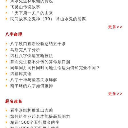
风水先生林琅仙的传说
财务办公室风水布局
飞灵山传说故事
精选1500个五行属木的字
＂天下第一关＂的由来
玄空本义 (四)
民间故事之鬼神（39） 常山水鬼的阴谋
八字算命：女命八字里日坐伤官克夫？
六爻算卦：我俩之间是否还命中有未尽的缘分？
更多>>
订婚就是定结婚日子吗
八字命理
清朝慈禧太后命造 (名人八字淺析七）
玄空本义 (三)
八字铁口直断经验总结五十条
飞灵山传说故事
马斯克八字分析
命理解说：想请问什么时候能够遇到姻缘结婚？
四柱八字快速直断技法
商舖選址的風水講究 (下)
算命先生都不外传的算命顺口溜
吉凶神跳上大运时的断法【四柱技巧】
同年同月同日同时同地生命运为何却完全不同？
家居常見風水形煞及化解方法 (一)
四墓库真诠
刘燮鈞讲人相 手纹与命运(一)
八字十神与坐基关系详解
玄空本义 (二)
南半球的八字如何推排
大門風水五大禁忌！大門風水擺設？門中門風水解方？
更多>>
出现这几种面相桃花泛
起名改名
寓意好的五行属水的汉字有哪些？五行属水的汉字大全
看字形结构推算出吉凶
如何给企业起名才能提高影响力
精选1500个五行属金的字