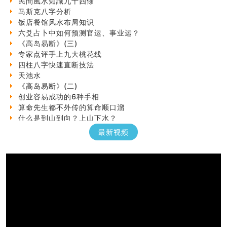
马斯克八字分析
饭店餐馆风水布局知识
六爻占卜中如何预测官运、事业运？
《高岛易断》(三)
专家点评手上九大桃花线
四柱八字快速直断技法
天池水
《高岛易断》(二)
创业容易成功的6种手相
算命先生都不外传的算命顺口溜
什么是到山到向？上山下水？
六爻算卦：我能面试升职吗？
最新视频
《高岛易断》(一)
朱德總司命造 (名⼈⼋字淺析九）
刘燮鈞讲人相 手相论财运
如何给企业起名才能提高影响力
商铺风水布局
种种“面相”大剖析
同年同月同日同时同地生命运为何却完全不同？
商舖大門的風水原則 (上)
玄空本义(十一)