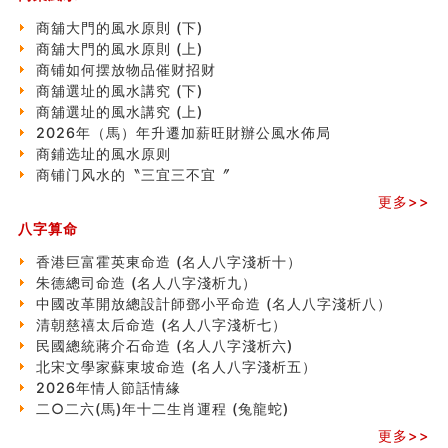
精选1000个五行属火的字
商舖大門的風水原則 (下)
玄空本义(七)
商舖大門的風水原則 (上)
刘燮鈞讲人相 手纹与命运(二)
商铺如何摆放物品催财招财
商铺如何摆放物品催财招财
商舖選址的風水講究 (下)
极其旺夫的女人面相
商舖選址的風水講究 (上)
家居常見風水形煞及化解方法 (二)
2026年（馬）年升遷加薪旺財辦公風水佈局
居家風水懶人包！房子煞氣怎麼看？風水禁忌有哪些？有
商鋪选址的風水原则
這樣風水的房子別�
商铺门风水的〝三宜三不宜〞
南半球的八字如何推排
更多>>
玄空本义(六)
八字算命
额相与命运
风水先生林琅仙的传说
香港巨富霍英東命造 (名人八字淺析十）
从痣看相
朱德總司命造 (名⼈⼋字淺析九）
姓名陰陽配置的凶吉
中國改革開放總設計師鄧小平命造 (名人八字淺析八）
六爻測住宅風水 (四)
清朝慈禧太后命造 (名人八字淺析七）
玄空本义 (五)
民國總統蔣介石命造 (名人八字淺析六)
财务办公室风水布局
北宋文學家蘇東坡命造 (名人八字淺析五）
精选1500个五行属木的字
2026年情人節話情緣
玄空本义 (四)
二○二六(馬)年十二生肖運程 (兔龍蛇)
八字算命：女命八字里日坐伤官克夫？
更多>>
六爻算卦：我俩之间是否还命中有未尽的缘分？