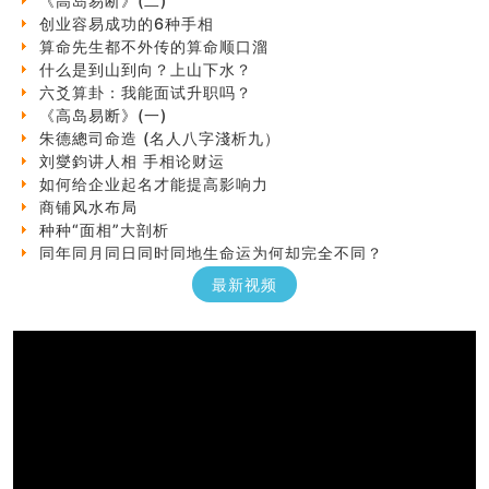
创业容易成功的6种手相
算命先生都不外传的算命顺口溜
什么是到山到向？上山下水？
六爻算卦：我能面试升职吗？
《高岛易断》(一)
朱德總司命造 (名⼈⼋字淺析九）
刘燮鈞讲人相 手相论财运
如何给企业起名才能提高影响力
商铺风水布局
种种“面相”大剖析
同年同月同日同时同地生命运为何却完全不同？
商舖大門的風水原則 (上)
最新视频
玄空本义(十一)
家居常見風水形煞及化解方法 (三)
天要下雨娘要嫁人
预测开店怎么样
口相與命運
六爻測住宅風水 (五)
一篇文章解答八字命理所有困惑
汽车风水
姓名字义玄机藏凶吉