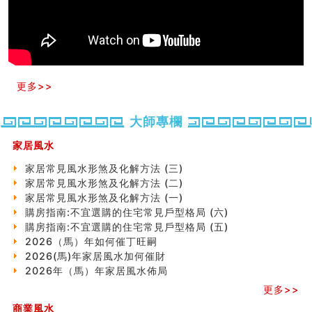
玄空本义(十)
六爻占卜预测考试结果
四墓库真诠
套房風水怎麼看？ 租屋風水禁忌有哪些？搬家禁忌要注
意！
精选1500个五行属金的字
更多>>
玄空本义(九)
八字十神与坐基关系详解
精选1000个五行属土的字
大師專欄
人的面相看财运
家居風水
玄空本义(八)
六爻算卦：测腹中胎儿是男是女
家居常見風水形煞及化解方法 (三)
中國改革開放總設計師鄧小平命造 (名人八字淺析八）
家居常見風水形煞及化解方法 (二)
测字（实例解释）
家居常見風水形煞及化解方法 (一)
精选1000个五行属火的字
購房指南:不宜選購的住宅常見戶型格局 (六)
玄空本义(七)
購房指南:不宜選購的住宅常見戶型格局 (五)
刘燮鈞讲人相 手纹与命运(二)
2026（馬）年如何催丁旺嗣
商铺如何摆放物品催财招财
2026(馬)年家居風水加何催財
极其旺夫的女人面相
2026年（馬）年家居風水佈局
家居常見風水形煞及化解方法 (二)
更多>>
居家風水懶人包！房子煞氣怎麼看？風水禁忌有哪些？有
商業風水
這樣風水的房子別�