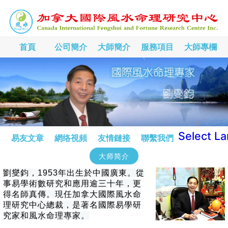
首頁
公司簡介
大師簡介
服務項目
大師專欄
Select L
易友文章
網络視頻
友情鏈接
聯繫我們
大师简介
劉燮鈞，1953年出生於中國廣東。從
事易學術數研究和應用逾三十年，更
得名師真傳。現任加拿大國際風水命
理研究中心總裁，是著名國際易學研
究家和風水命理專家。