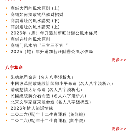
南半球的八字如何推排
商舖大門的風水原則 (上)
玄空本义(六)
商铺如何摆放物品催财招财
额相与命运
商舖選址的風水講究 (下)
风水先生林琅仙的传说
商舖選址的風水講究 (上)
从痣看相
2026年（馬）年升遷加薪旺財辦公風水佈局
姓名陰陽配置的凶吉
商鋪选址的風水原则
六爻測住宅風水 (四)
商铺门风水的〝三宜三不宜〞
玄空本义 (五)
2025（蛇）年升遷加薪旺財辦公風水佈局
财务办公室风水布局
更多>>
精选1500个五行属木的字
玄空本义 (四)
八字算命
八字算命：女命八字里日坐伤官克夫？
朱德總司命造 (名⼈⼋字淺析九）
六爻算卦：我俩之间是否还命中有未尽的缘分？
中國改革開放總設計師鄧小平命造 (名人八字淺析八）
订婚就是定结婚日子吗
清朝慈禧太后命造 (名人八字淺析七）
清朝慈禧太后命造 (名人八字淺析七）
民國總統蔣介石命造 (名人八字淺析六)
玄空本义 (三)
北宋文學家蘇東坡命造 (名人八字淺析五）
飞灵山传说故事
2026年情人節話情緣
命理解说：想请问什么时候能够遇到姻缘结婚？
二○二六(馬)年十二生肖運程 (兔龍蛇)
商舖選址的風水講究 (下)
二○二六(馬)年十二生肖運程 (鼠牛虎)
吉凶神跳上大运时的断法【四柱技巧】
更多>>
家居常見風水形煞及化解方法 (一)