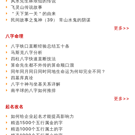
风水先生林琅仙的传说
飞灵山传说故事
飞灵山传说故事
命理解说：想请问什么时候能够遇到姻缘结婚？
＂天下第一关＂的由来
商舖選址的風水講究 (下)
民间故事之鬼神（39） 常山水鬼的阴谋
吉凶神跳上大运时的断法【四柱技巧】
家居常見風水形煞及化解方法 (一)
更多>>
刘燮鈞讲人相 手纹与命运(一)
八字命理
玄空本义 (二)
大門風水五大禁忌！大門風水擺設？門中門風水解方？
八字铁口直断经验总结五十条
出现这几种面相桃花泛
马斯克八字分析
寓意好的五行属水的汉字有哪些？五行属水的汉字大全
四柱八字快速直断技法
玄空本义 (一)
算命先生都不外传的算命顺口溜
＂天下第一关＂的由来
同年同月同日同时同地生命运为何却完全不同？
无名指长的人有艺术天赋？手指长短能看出什么？
四墓库真诠
六爻測住宅風水 (三)
八字十神与坐基关系详解
別再一知半解！正解住宅風水十大禁忌
南半球的八字如何推排
《盲派命理》 ( 十六）
更多>>
姓名學特殊字畫的計算方法
起名改名
風水辟邪大全
如何给企业起名才能提高影响力
精选1500个五行属金的字
精选1000个五行属土的字