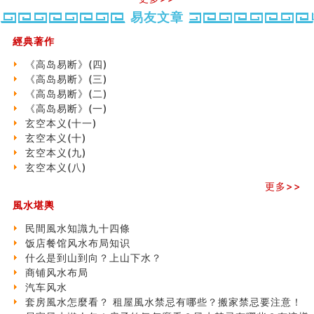
六爻測住宅風水 (五)
易友文章
一篇文章解答八字命理所有困惑
經典著作
汽车风水
姓名字义玄机藏凶吉
《高岛易断》(四)
玄空本义(十)
《高岛易断》(三)
六爻占卜预测考试结果
《高岛易断》(二)
四墓库真诠
《高岛易断》(一)
套房風水怎麼看？ 租屋風水禁忌有哪些？搬家禁忌要注
玄空本义(十一)
二0
二
意！
玄空本义(十)
二
二
精选1500个五行属金的字
玄空本义(九)
六
六
玄空本义(九)
玄空本义(八)
(马)
(马
八字十神与坐基关系详解
年
年
更多>>
精选1000个五行属土的字
十
十
人的面相看财运
風水堪輿
二
二
玄空本义(八)
生
生
民間風水知識九十四條
六爻算卦：测腹中胎儿是男是女
肖
肖
饭店餐馆风水布局知识
中國改革開放總設計師鄧小平命造 (名人八字淺析八）
运
运
什么是到山到向？上山下水？
测字（实例解释）
程
程
商铺风水布局
精选1000个五行属火的字
(兔
(
汽车风水
玄空本义(七)
龙
狗
套房風水怎麼看？ 租屋風水禁忌有哪些？搬家禁忌要注意！
刘燮鈞讲人相 手纹与命运(二)
蛇)
猪