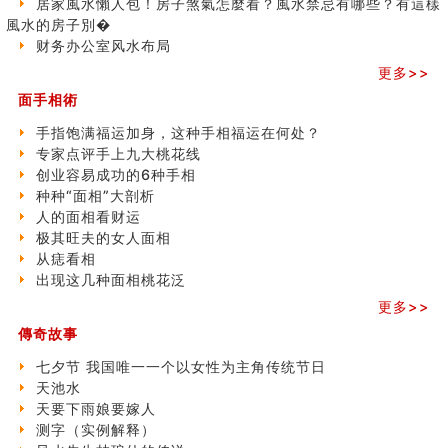
居家風水懶人包！房子煞氣怎麼看？風水禁忌有哪些？有這樣
商铺如何摆放物品催财招财
風水的房子別�
极其旺夫的女人面相
财务办公室风水布局
家居常見風水形煞及化解方法 (二)
更多>>
居家風水懶人包！房子煞氣怎麼看？風水禁忌有哪些？有
這樣風水的房子別�
面手相術
南半球的八字如何推排
手指饱满福运加身，这种手相福运在何处？
玄空本义(六)
专家点评手上九大桃花线
额相与命运
创业容易成功的6种手相
风水先生林琅仙的传说
种种“面相”大剖析
从痣看相
人的面相看财运
姓名陰陽配置的凶吉
极其旺夫的女人面相
六爻測住宅風水 (四)
从痣看相
玄空本义 (五)
出现这几种面相桃花泛
财务办公室风水布局
精选1500个五行属木的字
更多>>
玄空本义 (四)
傳奇故事
八字算命：女命八字里日坐伤官克夫？
七夕节 我国唯一一个以女性为主角传统节日
六爻算卦：我俩之间是否还命中有未尽的缘分？
天池水
订婚就是定结婚日子吗
天要下雨娘要嫁人
清朝慈禧太后命造 (名人八字淺析七）
测字（实例解释）
玄空本义 (三)