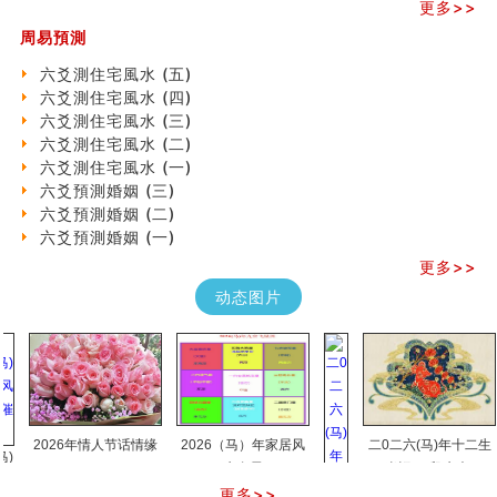
《高岛易断》(三)
更多>>
专家点评手上九大桃花线
周易預測
四柱八字快速直断技法
六爻測住宅風水 (五)
天池水
六爻測住宅風水 (四)
《高岛易断》(二)
六爻測住宅風水 (三)
创业容易成功的6种手相
六爻測住宅風水 (二)
算命先生都不外传的算命顺口溜
六爻測住宅風水 (一)
什么是到山到向？上山下水？
六爻預測婚姻 (三)
六爻算卦：我能面试升职吗？
六爻預測婚姻 (二)
《高岛易断》(一)
六爻預測婚姻 (一)
朱德總司命造 (名⼈⼋字淺析九）
刘燮鈞讲人相 手相论财运
更多>>
如何给企业起名才能提高影响力
动态图片
商铺风水布局
种种“面相”大剖析
同年同月同日同时同地生命运为何却完全不同？
商舖大門的風水原則 (上)
玄空本义(十一)
家居常見風水形煞及化解方法 (三)
2026年情人节话情缘
2026（马）年家居风
二0二六(马)年十二生
天要下雨娘要嫁人
水布局
肖运程(鼠牛虎)
预测开店怎么样
口相與命運
更多>>