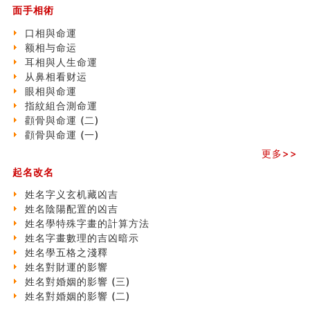
刘燮鈞讲人相 手纹与命运(一)
面手相術
玄空本义 (二)
口相與命運
大門風水五大禁忌！大門風水擺設？門中門風水解方？
额相与命运
出现这几种面相桃花泛
耳相與人生命運
寓意好的五行属水的汉字有哪些？五行属水的汉字大全
从鼻相看财运
玄空本义 (一)
眼相與命運
＂天下第一关＂的由来
指紋組合測命運
无名指长的人有艺术天赋？手指长短能看出什么？
顴骨與命運 (二)
六爻測住宅風水 (三)
顴骨與命運 (一)
別再一知半解！正解住宅風水十大禁忌
《盲派命理》 ( 十六）
更多>>
姓名學特殊字畫的計算方法
起名改名
風水辟邪大全
姓名字义玄机藏凶吉
七夕节 我国唯一一个以女性为主角传统节日
姓名陰陽配置的凶吉
手指饱满福运加身，这种手相福运在何处？
姓名學特殊字畫的計算方法
八字铁口直断经验总结五十条
姓名字畫數理的吉凶暗示
《高岛易断》(四)
姓名學五格之淺釋
民間風水知識九十四條
姓名對財運的影響
马斯克八字分析
姓名對婚姻的影響 (三)
饭店餐馆风水布局知识
姓名對婚姻的影響 (二)
六爻占卜中如何预测官运、事业运？