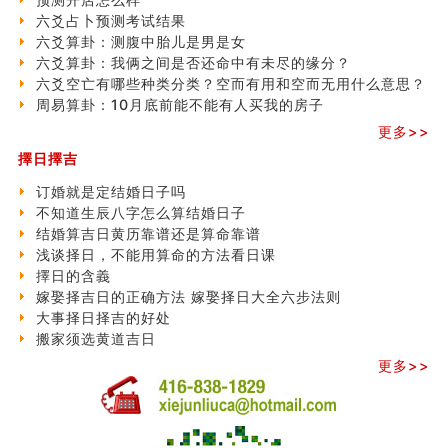
六爻占卜预测考试结果
六爻算卦：测腹中胎儿是男是女
六爻算卦：我俩之间是否还命中有未尽的缘分？
六爻空亡有哪些种类分类？空而有用和空而无用什么意思？
周易算卦：10月底前能不能有人买我的房子
更多>>
擇日擇吉
订婚就是定结婚日子吗
不知道生辰八字怎么算结婚日子
结婚算吉日黄历靠谱还是算命靠谱
浅谈择日，不能用算命的方法看日课
擇日的含義
嫁娶择吉日的正确方法 嫁娶择日大全六步法则
大事择日择吉的好处
搬家须选黄道吉日
更多>>