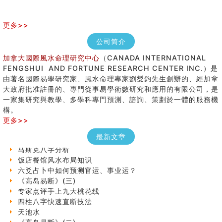
更多>>
公司简介
加拿大國際風水命理研究中心
（CANADA INTERNATIONAL
FENGSHUI AND FORTUNE RESEARCH CENTER INC.）是
由著名國際易學研究家、風水命理專家劉燮鈞先生創辦的、經加拿
大政府批准註冊的、專門從事易學術數研究和應用的有限公司，是
七夕节 我国唯一一个以女性为主角传统节日
一家集研究與教學、多學科專門預測、諮詢、策劃於一體的服務機
手指饱满福运加身，这种手相福运在何处？
構。
八字铁口直断经验总结五十条
更多>>
《高岛易断》(四)
民間風水知識九十四條
最新文章
马斯克八字分析
饭店餐馆风水布局知识
六爻占卜中如何预测官运、事业运？
《高岛易断》(三)
专家点评手上九大桃花线
四柱八字快速直断技法
天池水
《高岛易断》(二)