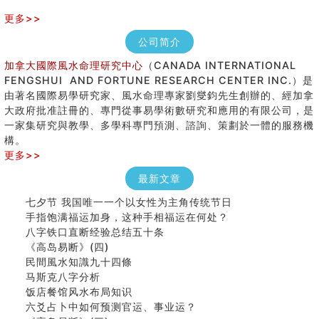
更多>>
公司简介
加拿大國際風水命理研究中心
（CANADA INTERNATIONAL
FENGSHUI AND FORTUNE RESEARCH CENTER INC.）是
由著名國際易學研究家、風水命理專家劉燮鈞先生創辦的、經加拿
大政府批准註冊的、專門從事易學術數研究和應用的有限公司，是
一家集研究與教學、多學科專門預測、諮詢、策劃於一體的服務機
構。
更多>>
最新文章
七夕节 我国唯一一个以女性为主角传统节日
手指饱满福运加身，这种手相福运在何处？
八字铁口直断经验总结五十条
《高岛易断》(四)
民間風水知識九十四條
马斯克八字分析
饭店餐馆风水布局知识
六爻占卜中如何预测官运、事业运？