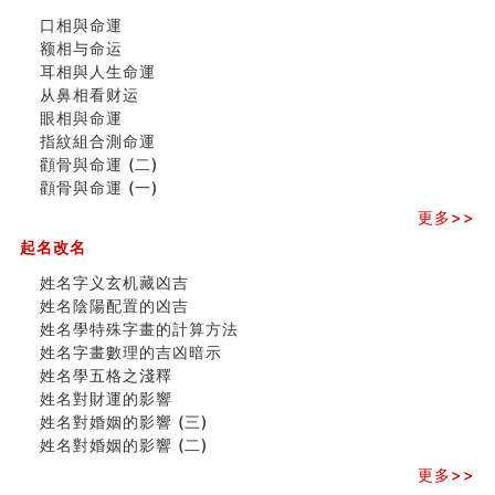
飞灵山传说故事
口相與命運
命理解说：想请问什么时候能够遇到姻缘结婚？
额相与命运
商舖選址的風水講究 (下)
耳相與人生命運
吉凶神跳上大运时的断法【四柱技巧】
从鼻相看财运
家居常見風水形煞及化解方法 (一)
眼相與命運
刘燮鈞讲人相 手纹与命运(一)
指紋組合測命運
玄空本义 (二)
顴骨與命運 (二)
大門風水五大禁忌！大門風水擺設？門中門風水解方？
顴骨與命運 (一)
出现这几种面相桃花泛
寓意好的五行属水的汉字有哪些？五行属水的汉字大全
更多>>
玄空本义 (一)
起名改名
＂天下第一关＂的由来
无名指长的人有艺术天赋？手指长短能看出什么？
姓名字义玄机藏凶吉
六爻測住宅風水 (三)
姓名陰陽配置的凶吉
別再一知半解！正解住宅風水十大禁忌
姓名學特殊字畫的計算方法
《盲派命理》 ( 十六）
姓名字畫數理的吉凶暗示
姓名學特殊字畫的計算方法
姓名學五格之淺釋
風水辟邪大全
姓名對財運的影響
姓名對婚姻的影響 (三)
姓名對婚姻的影響 (二)
更多>>