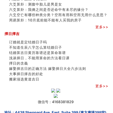
六爻算卦：测腹中胎儿是男是女
六爻算卦：我俩之间是否还命中有未尽的缘分？
六爻空亡有哪些种类分类？空而有用和空而无用什么意思？
周易算卦：10月底前能不能有人买我的房子
更多>>
擇日擇吉
订婚就是定结婚日子吗
不知道生辰八字怎么算结婚日子
结婚算吉日黄历靠谱还是算命靠谱
浅谈择日，不能用算命的方法看日课
擇日的含義
嫁娶择吉日的正确方法 嫁娶择日大全六步法则
大事择日择吉的好处
搬家须选黄道吉日
更多>>
微信号：4168381829
地址：4438 Sheppard Ave. East, Suite 399 (東方廣場399室),