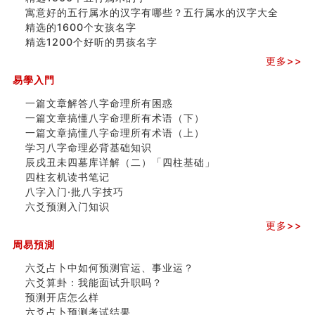
寓意好的五行属水的汉字有哪些？五行属水的汉字大全
精选的1600个女孩名字
精选1200个好听的男孩名字
更多>>
易學入門
一篇文章解答八字命理所有困惑
一篇文章搞懂八字命理所有术语（下）
一篇文章搞懂八字命理所有术语（上）
学习八字命理必背基础知识
辰戌丑未四墓库详解（二）「四柱基础」
四柱玄机读书笔记
八字入门·批八字技巧
六爻预测入门知识
更多>>
周易預測
六爻占卜中如何预测官运、事业运？
六爻算卦：我能面试升职吗？
预测开店怎么样
六爻占卜预测考试结果