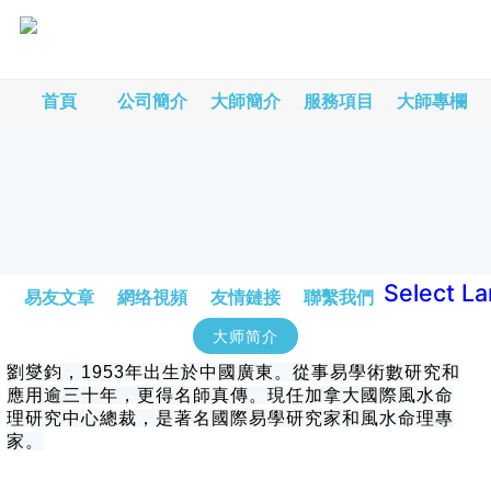
首頁
公司簡介
大師簡介
服務項目
大師專欄
Select L
易友文章
網络視頻
友情鏈接
聯繫我們
大师简介
劉燮鈞，1953年出生於中國廣東。從事易學術數研究和
應用逾三十年，更得名師真傳。現任加拿大國際風水命
理研究中心總裁，是著名國際易學研究家和風水命理專
家。