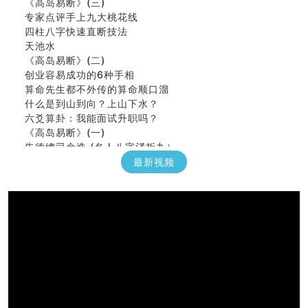
《高岛易断》(三)
专家点评手上九大桃花线
四柱八字快速直断技法
天池水
《高岛易断》(二)
创业容易成功的6种手相
算命先生都不外传的算命顺口溜
什么是到山到向？上山下水？
六爻算卦：我能面试升职吗？
《高岛易断》(一)
朱德總司命造 (名⼈⼋字淺析九）
刘燮鈞讲人相 手相论财运
最新视频
如何给企业起名才能提高影响力
商铺风水布局
种种“面相”大剖析
同年同月同日同时同地生命运为何却完全不同？
商舖大門的風水原則 (上)
玄空本义(十一)
家居常見風水形煞及化解方法 (三)
天要下雨娘要嫁人
预测开店怎么样
口相與命運