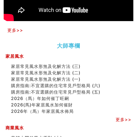
六爻測住宅風水 (五)
一篇文章解答八字命理所有困惑
汽车风水
姓名字义玄机藏凶吉
更多>>
玄空本义(十)
六爻占卜预测考试结果
四墓库真诠
大師專欄
套房風水怎麼看？ 租屋風水禁忌有哪些？搬家禁忌要注
家居風水
意！
精选1500个五行属金的字
家居常見風水形煞及化解方法 (三)
玄空本义(九)
家居常見風水形煞及化解方法 (二)
八字十神与坐基关系详解
家居常見風水形煞及化解方法 (一)
精选1000个五行属土的字
購房指南:不宜選購的住宅常見戶型格局 (六)
人的面相看财运
購房指南:不宜選購的住宅常見戶型格局 (五)
玄空本义(八)
2026（馬）年如何催丁旺嗣
六爻算卦：测腹中胎儿是男是女
2026(馬)年家居風水加何催財
中國改革開放總設計師鄧小平命造 (名人八字淺析八）
2026年（馬）年家居風水佈局
测字（实例解释）
更多>>
精选1000个五行属火的字
玄空本义(七)
商業風水
刘燮鈞讲人相 手纹与命运(二)