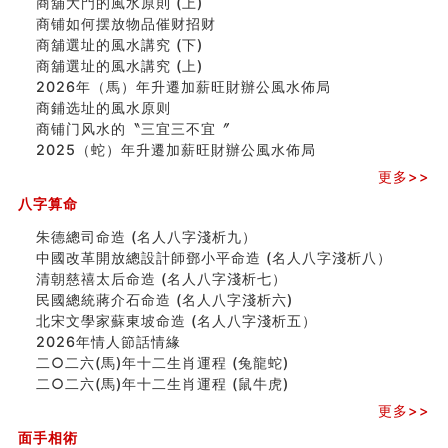
商舖大門的風水原則 (上)
商铺如何摆放物品催财招财
商铺如何摆放物品催财招财
极其旺夫的女人面相
商舖選址的風水講究 (下)
家居常見風水形煞及化解方法 (二)
商舖選址的風水講究 (上)
居家風水懶人包！房子煞氣怎麼看？風水禁忌有哪些？有
2026年（馬）年升遷加薪旺財辦公風水佈局
這樣風水的房子別�
商鋪选址的風水原则
南半球的八字如何推排
商铺门风水的〝三宜三不宜〞
玄空本义(六)
2025（蛇）年升遷加薪旺財辦公風水佈局
额相与命运
更多>>
风水先生林琅仙的传说
从痣看相
八字算命
姓名陰陽配置的凶吉
朱德總司命造 (名⼈⼋字淺析九）
六爻測住宅風水 (四)
中國改革開放總設計師鄧小平命造 (名人八字淺析八）
玄空本义 (五)
清朝慈禧太后命造 (名人八字淺析七）
财务办公室风水布局
民國總統蔣介石命造 (名人八字淺析六)
精选1500个五行属木的字
北宋文學家蘇東坡命造 (名人八字淺析五）
玄空本义 (四)
2026年情人節話情緣
八字算命：女命八字里日坐伤官克夫？
二○二六(馬)年十二生肖運程 (兔龍蛇)
六爻算卦：我俩之间是否还命中有未尽的缘分？
二○二六(馬)年十二生肖運程 (鼠牛虎)
订婚就是定结婚日子吗
清朝慈禧太后命造 (名人八字淺析七）
更多>>
玄空本义 (三)
面手相術