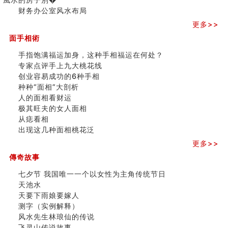
三)
财务办公室风水布局
更多>>
面手相術
手指饱满福运加身，这种手相福运在何处？
专家点评手上九大桃花线
创业容易成功的6种手相
种种“面相”大剖析
人的面相看财运
极其旺夫的女人面相
从痣看相
出现这几种面相桃花泛
更多>>
傳奇故事
七夕节 我国唯一一个以女性为主角传统节日
天池水
天要下雨娘要嫁人
测字（实例解释）
风水先生林琅仙的传说
飞灵山传说故事