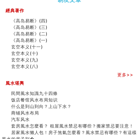
（下）
（上）
年
马)年
（马）
何
經典著作
年如
人“犯
《高岛易断》(四)
何“化
太
《高岛易断》(三)
太岁”
岁”？
《高岛易断》(二)
《高岛易断》(一)
玄空本义(十一)
二0
二0
二○
二○
家
玄空本义(十)
二
二
二
二
居
九
玄空本义(九)
六
六
六
六
常
运
玄空本义(八)
(马)
(马)
(马)
(马)
見
二
年
年
年
年
風
⼗
更多>>
十
十
十
十
水
四
風水堪輿
二
二
二
二
形
山
生
生
生
生
煞
飞
民間風水知識九十四條
肖
肖
肖
肖
及
星
饭店餐馆风水布局知识
运
运
运
运
化
宅
什么是到山到向？上山下水？
程
程
程
程
解
局
商铺风水布局
(兔
(鼠
(鸡
(马
方
浅
汽车风水
龙
牛
狗
羊
法
析
套房風水怎麼看？ 租屋風水禁忌有哪些？搬家禁忌要注意！
蛇)
虎)
猪)
猴)
(一)
(
居家風水懶人包！房子煞氣怎麼看？風水禁忌有哪些？有這樣
之
風水的房子別�