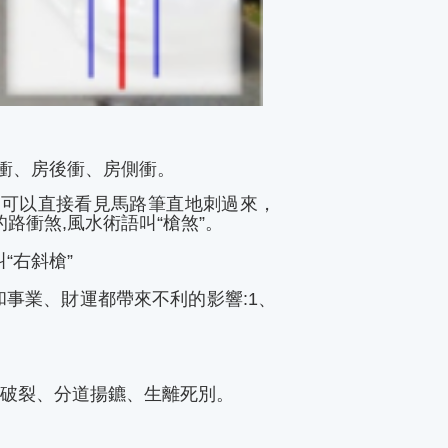
前衝、房後衝、房側衝。
，可以直接看見馬路筆直地刺過來，
路衝煞,風水術語叫“槍煞”。
“右斜槍”
事業、財運都帶來不利的影響:1、
姻破裂、分道揚鑣、生離死別。