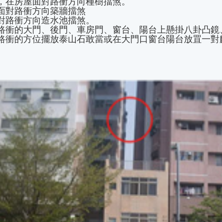
，在房屋面對路衝方向種樹擋煞。
面對路衝方向築牆擋煞
對路衝方向造水池擋煞。
對路衝的大門、後門、車房門、窗台、陽台上懸掛八卦凸鏡
路衝的方位擺放泰山石敢當或在大門口窗台陽台放罝一對