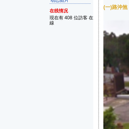
动态图片
(一)路沖煞
在线情况
現在有 408 位訪客 在
線