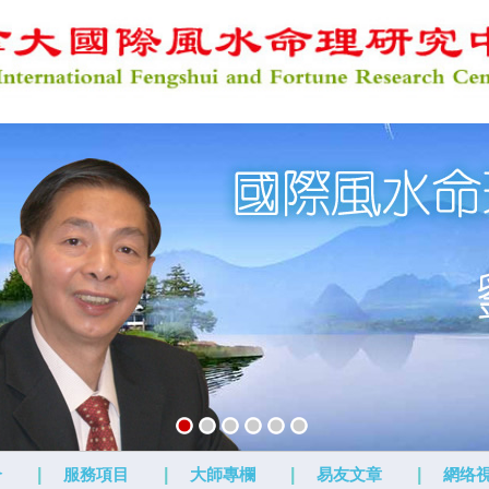
介
|
服務項目
|
大師專欄
|
易友文章
|
網络