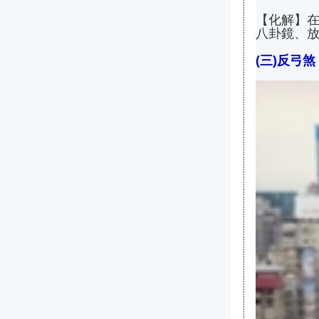
【化解】
八卦鏡、
(三)反弓煞