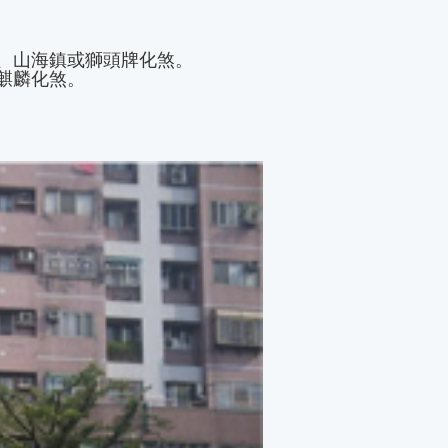
、山海鎮或獅頭牌化煞。
麒麟化煞。