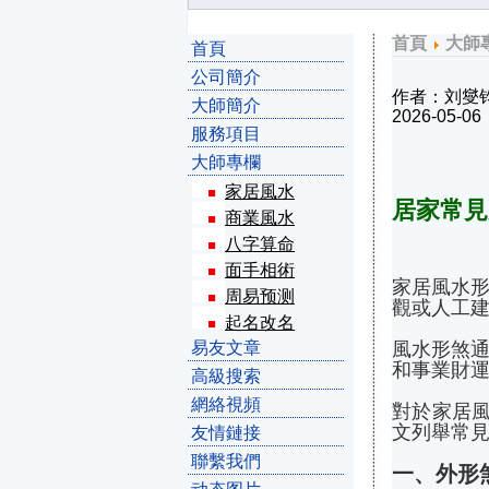
首頁
大師
首頁
公司簡介
作者：刘燮
大師簡介
2026-05-06
服務項目
大師專欄
家居風水
居家常見
商業風水
八字算命
面手相術
家居風水
周易预测
觀或人工
起名改名
易友文章
風水形煞
和事業財運
高級搜索
網絡視頻
對於家居
文列舉常
友情鏈接
聯繫我們
一、外形