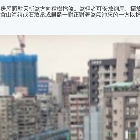
在房屋面對天斬煞方向種樹擋煞。煞輕者可安放銅馬、擺
放置山海鎮或石敢當或麒麟一對正對著煞氣沖來的一方以