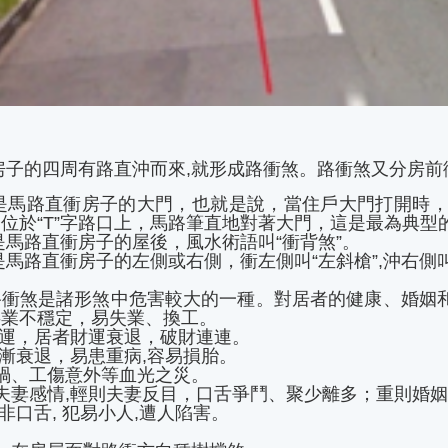
房子的四周有路直沖而來,就形成路衝煞。路衝煞又分房
就是馬路直衝房子的大門，也就是說，當住戶大門打開時
位於“T”字路口上，馬路筆直地對著大門，這是最為典型的
是馬路直衝房子的屋後，風水術語叫“衝背煞”。
是馬路直衝房子的左側或右側，衝左側叫“左斜槍”,沖右側叫
衝煞是諸形煞中危害較大的一種。對居者的健康、婚姻和
事業不穩定，易失業、換工。
財運，居者財運衰退，破財連連。
漸衰退，易患重病,容易損胎。
禍、工傷意外等血光之災。
夫妻感情,輕則夫妻反目，口舌爭鬥、聚少離多；重則婚
非口舌, 犯易小人,遭人陷害。