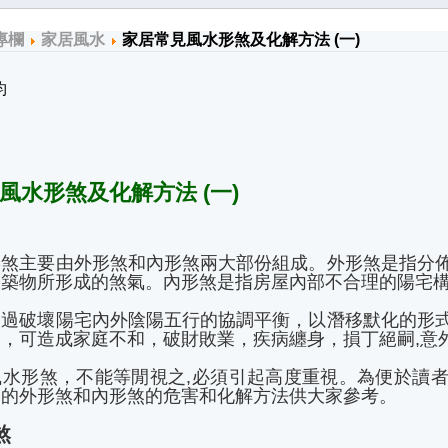
專欄
家居風水
家居常見風水形煞及化解方法 (一)
钧
風水形煞及化解方法 (一)
形煞主要由外形煞和內形煞兩大部份組成。外形煞是指分
建築物所形成的煞氣。內形煞是指房屋內部不合理的陽宅
通過破壞陽宅內外陰陽五行的協調平衡，以潛移默化的形
，可造成家庭不和，破財敗業，疾病纏身，損丁絕嗣,意
風水形煞，不能等閒視之,必須引起高度重視。為便於讀
見的外形煞和內形煞的危害和化解方法供大家參考。
煞