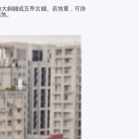
放大銅錢或五帝古錢。若煞重，可掛
擋煞。