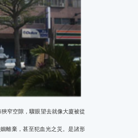
條狹窄空隙，驟眼望去就像大廈被從
婚姻離棄，甚至犯血光之災。是諸形