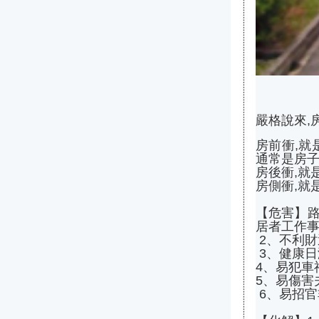
嚴格說來,
房前衝,
通常是房子
房後衝,就
房側衝,就
【危害】路
居者工作
2、不利
3、健康日
4、易犯車
5、易傷害
6、易招官