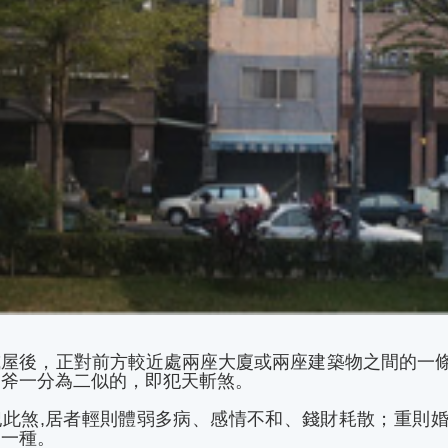
或屋後，正對前方較近處兩座大廈或兩座建築物之間的一
利斧一分為二似的，即犯天斬煞。
犯此煞,居者輕則體弱多病、感情不和、錢財耗散；重則
的一種。