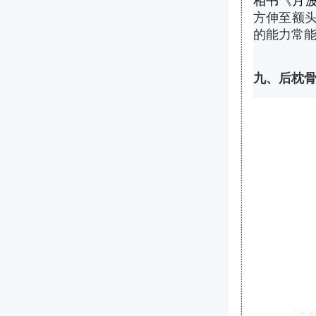
相书《月波
方伸至额头
的能力常
九、后枕