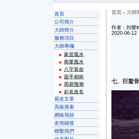
首頁
大師
首頁
公司簡介
作者：刘燮
大師簡介
2020-06-12
服務項目
大師專欄
家居風水
骨相
商業風水
八字算命
面手相術
七、巨鳌
周易预测
起名改名
易友文章
高級搜索
網絡視頻
友情鏈接
聯繫我們