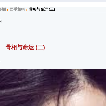
專欄
面手相術
骨相与命运 (三)
钧
与命运 (三)
骨