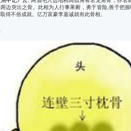
洞中记》云:
“
两眉毛入边地稍高似角者名龙角骨，亦名
两边突出之骨。此相为人行事果断，勇于冒险,善于把握
能取得不俗成就。亿万富豪李嘉诚就有此骨相。
骨