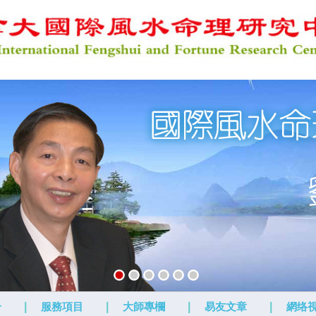
介
|
服務項目
|
大師專欄
|
易友文章
|
網络