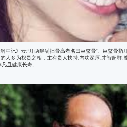
洞中记》云:
“
耳两畔满拙骨高者名曰巨鳌骨
”
。巨鳌骨指
的人多为权贵之相，主有贵人扶持,内功深厚,才智超群,能
非凡且健康长寿。
骨