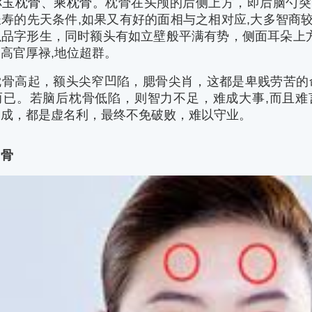
称玉枕骨、乘枕骨。
枕骨在头颅的后侧上方，即后脑勺突
寿的先天条件,如果又有好的面相与之相对应,大多智商
品字形生，同时额头有如立壁般平满有势，侧面耳朵上方
高官厚禄,地位超群。
枕骨高起，额头尖窄凹陷，腮骨尖肖，这都是卑贱劳苦的
而已。若脑后枕骨低陷，则智力不足，难成大事,而且难
不成，都是虚名利，最终不免破败，难以守业。
角骨