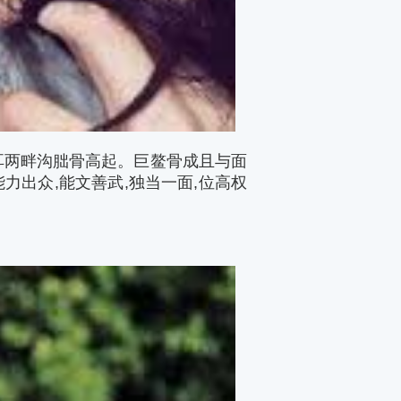
耳两畔沟朏骨高起。巨鳌骨成且与面
力出众,能文善武,独当一面,位高权