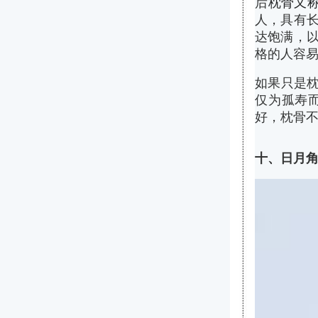
后
枕骨又
人，具有长
达饱满，以
格的人容易
如果只是
仅为孤寿
好，枕骨
十、日月