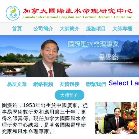
首頁
公司簡介
大師簡介
服務項目
大師專欄
Select L
易友文章
網络視頻
友情鏈接
聯繫我們
大师简介
劉燮鈞，1953年出生於中國廣東。從
事易學術數研究和應用逾三十年，更
得名師真傳。現任加拿大國際風水命
理研究中心總裁，是著名國際易學研
究家和風水命理專家。