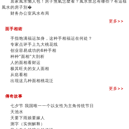
刘燮鈞讲人相 手纹与命运(二)
居家風水懶人包！房子煞氣怎麼看？風水禁忌有哪些？有這樣
之
商铺如何摆放物品催财招财
風水的房子別�
三
极其旺夫的女人面相
财务办公室风水布局
家居常見風水形煞及化解方法 (二)
更多>>
居家風水懶人包！房子煞氣怎麼看？風水禁忌有哪些？有
面手相術
這樣風水的房子別�
南半球的八字如何推排
手指饱满福运加身，这种手相福运在何处？
玄空本义(六)
专家点评手上九大桃花线
额相与命运
创业容易成功的6种手相
风水先生林琅仙的传说
种种“面相”大剖析
从痣看相
人的面相看财运
姓名陰陽配置的凶吉
极其旺夫的女人面相
六爻測住宅風水 (四)
从痣看相
玄空本义 (五)
出现这几种面相桃花泛
财务办公室风水布局
更多>>
精选1500个五行属木的字
傳奇故事
玄空本义 (四)
八字算命：女命八字里日坐伤官克夫？
七夕节 我国唯一一个以女性为主角传统节日
六爻算卦：我俩之间是否还命中有未尽的缘分？
天池水
订婚就是定结婚日子吗
天要下雨娘要嫁人
清朝慈禧太后命造 (名人八字淺析七）
测字（实例解释）
玄空本义 (三)