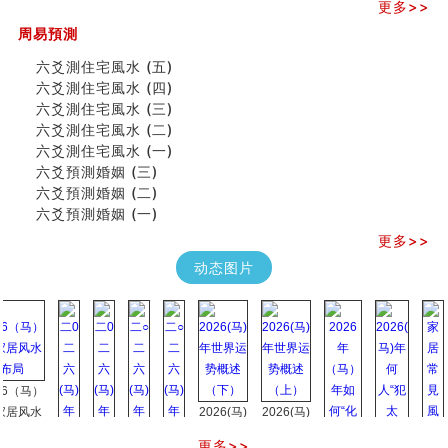
更多>>
《高岛易断》(三)
周易預測
专家点评手上九大桃花线
四柱八字快速直断技法
六爻測住宅風水 (五)
天池水
六爻測住宅風水 (四)
《高岛易断》(二)
六爻測住宅風水 (三)
创业容易成功的6种手相
六爻測住宅風水 (二)
算命先生都不外传的算命顺口溜
六爻測住宅風水 (一)
什么是到山到向？上山下水？
六爻預測婚姻 (三)
六爻算卦：我能面试升职吗？
六爻預測婚姻 (二)
《高岛易断》(一)
六爻預測婚姻 (一)
朱德總司命造 (名⼈⼋字淺析九）
更多>>
刘燮鈞讲人相 手相论财运
如何给企业起名才能提高影响力
动态图片
商铺风水布局
种种“面相”大剖析
同年同月同日同时同地生命运为何却完全不同？
商舖大門的風水原則 (上)
玄空本义(十一)
（马）
家居常見風水形煞及化解方法 (三)
风水
2026(马)
2026(马)
天要下雨娘要嫁人
年世界运
年世界运
预测开店怎么样
更多>>