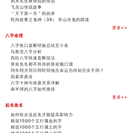
风水先生林琅仙的传说
飞灵山传说故事
飞灵山传说故事
命理解说：想请问什么时候能够遇到姻缘结婚？
＂天下第一关＂的由来
商舖選址的風水講究 (下)
民间故事之鬼神（39） 常山水鬼的阴谋
吉凶神跳上大运时的断法【四柱技巧】
更多>>
家居常見風水形煞及化解方法 (一)
八字命理
刘燮鈞讲人相 手纹与命运(一)
玄空本义 (二)
八字铁口直断经验总结五十条
大門風水五大禁忌！大門風水擺設？門中門風水解方？
马斯克八字分析
出现这几种面相桃花泛
四柱八字快速直断技法
寓意好的五行属水的汉字有哪些？五行属水的汉字大全
算命先生都不外传的算命顺口溜
玄空本义 (一)
同年同月同日同时同地生命运为何却完全不同？
＂天下第一关＂的由来
四墓库真诠
无名指长的人有艺术天赋？手指长短能看出什么？
八字十神与坐基关系详解
六爻測住宅風水 (三)
南半球的八字如何推排
別再一知半解！正解住宅風水十大禁忌
更多>>
《盲派命理》 ( 十六）
姓名學特殊字畫的計算方法
起名改名
風水辟邪大全
如何给企业起名才能提高影响力
精选1500个五行属金的字
精选1000个五行属土的字