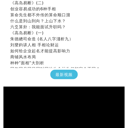
《高岛易断》(二)
创业容易成功的6种手相
算命先生都不外传的算命顺口溜
什么是到山到向？上山下水？
六爻算卦：我能面试升职吗？
《高岛易断》(一)
朱德總司命造 (名⼈⼋字淺析九）
刘燮鈞讲人相 手相论财运
如何给企业起名才能提高影响力
商铺风水布局
种种“面相”大剖析
同年同月同日同时同地生命运为何却完全不同？
商舖大門的風水原則 (上)
最新视频
玄空本义(十一)
家居常見風水形煞及化解方法 (三)
天要下雨娘要嫁人
预测开店怎么样
口相與命運
六爻測住宅風水 (五)
一篇文章解答八字命理所有困惑
汽车风水
姓名字义玄机藏凶吉