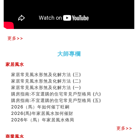
玄空本义(十)
六爻占卜预测考试结果
四墓库真诠
套房風水怎麼看？ 租屋風水禁忌有哪些？搬家禁忌要注
意！
精选1500个五行属金的字
更多>>
玄空本义(九)
八字十神与坐基关系详解
大師專欄
精选1000个五行属土的字
人的面相看财运
家居風水
玄空本义(八)
家居常見風水形煞及化解方法 (三)
六爻算卦：测腹中胎儿是男是女
家居常見風水形煞及化解方法 (二)
中國改革開放總設計師鄧小平命造 (名人八字淺析八）
家居常見風水形煞及化解方法 (一)
测字（实例解释）
購房指南:不宜選購的住宅常見戶型格局 (六)
精选1000个五行属火的字
購房指南:不宜選購的住宅常見戶型格局 (五)
玄空本义(七)
2026（馬）年如何催丁旺嗣
刘燮鈞讲人相 手纹与命运(二)
2026(馬)年家居風水加何催財
商铺如何摆放物品催财招财
2026年（馬）年家居風水佈局
极其旺夫的女人面相
家居常見風水形煞及化解方法 (二)
更多>>
居家風水懶人包！房子煞氣怎麼看？風水禁忌有哪些？有
商業風水