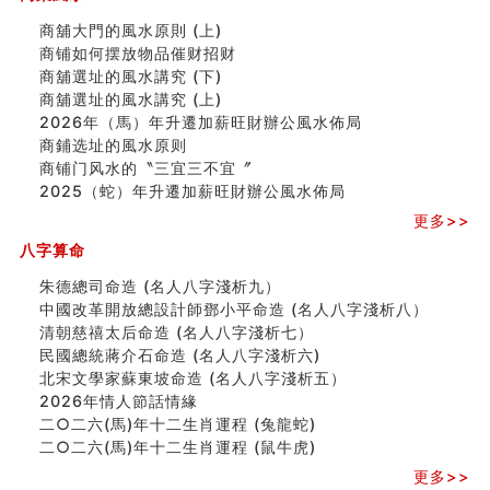
這樣風水的房子別�
商舖大門的風水原則 (上)
南半球的八字如何推排
商铺如何摆放物品催财招财
玄空本义(六)
商舖選址的風水講究 (下)
额相与命运
商舖選址的風水講究 (上)
风水先生林琅仙的传说
2026年（馬）年升遷加薪旺財辦公風水佈局
从痣看相
商鋪选址的風水原则
姓名陰陽配置的凶吉
商铺门风水的〝三宜三不宜〞
六爻測住宅風水 (四)
2025（蛇）年升遷加薪旺財辦公風水佈局
玄空本义 (五)
财务办公室风水布局
更多>>
精选1500个五行属木的字
八字算命
玄空本义 (四)
八字算命：女命八字里日坐伤官克夫？
朱德總司命造 (名⼈⼋字淺析九）
六爻算卦：我俩之间是否还命中有未尽的缘分？
中國改革開放總設計師鄧小平命造 (名人八字淺析八）
订婚就是定结婚日子吗
清朝慈禧太后命造 (名人八字淺析七）
清朝慈禧太后命造 (名人八字淺析七）
民國總統蔣介石命造 (名人八字淺析六)
玄空本义 (三)
北宋文學家蘇東坡命造 (名人八字淺析五）
飞灵山传说故事
2026年情人節話情緣
命理解说：想请问什么时候能够遇到姻缘结婚？
二○二六(馬)年十二生肖運程 (兔龍蛇)
商舖選址的風水講究 (下)
二○二六(馬)年十二生肖運程 (鼠牛虎)
吉凶神跳上大运时的断法【四柱技巧】
更多>>