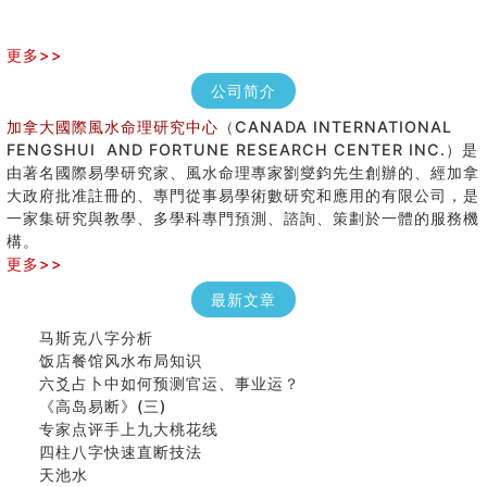
更多>>
公司简介
加拿大國際風水命理研究中心
（CANADA INTERNATIONAL
FENGSHUI AND FORTUNE RESEARCH CENTER INC.）是
由著名國際易學研究家、風水命理專家劉燮鈞先生創辦的、經加拿
大政府批准註冊的、專門從事易學術數研究和應用的有限公司，是
七夕节 我国唯一一个以女性为主角传统节日
一家集研究與教學、多學科專門預測、諮詢、策劃於一體的服務機
手指饱满福运加身，这种手相福运在何处？
構。
八字铁口直断经验总结五十条
更多>>
《高岛易断》(四)
最新文章
民間風水知識九十四條
马斯克八字分析
饭店餐馆风水布局知识
六爻占卜中如何预测官运、事业运？
《高岛易断》(三)
专家点评手上九大桃花线
四柱八字快速直断技法
天池水