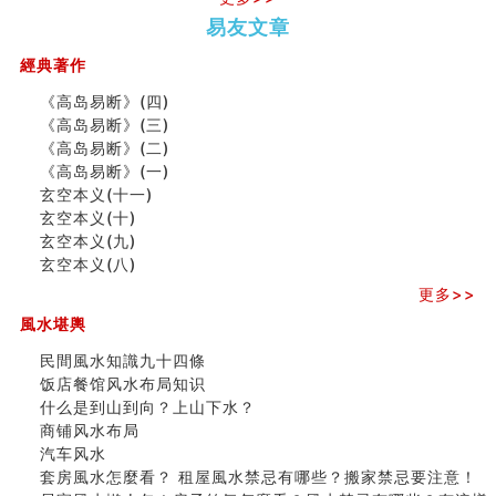
势概述
势概述
2026
2026(
口相與命運
易友文章
（下）
（上）
年
马)年
六爻測住宅風水 (五)
（马）
何
一篇文章解答八字命理所有困惑
經典著作
年如
人“犯
汽车风水
《高岛易断》(四)
何“化
太
姓名字义玄机藏凶吉
《高岛易断》(三)
太岁”
岁”？
玄空本义(十)
《高岛易断》(二)
六爻占卜预测考试结果
《高岛易断》(一)
四墓库真诠
玄空本义(十一)
二0
二0
二○
二○
家
套房風水怎麼看？ 租屋風水禁忌有哪些？搬家禁忌要注
玄空本义(十)
二
二
二
二
居
九
意！
玄空本义(九)
六
六
六
六
常
运
精选1500个五行属金的字
玄空本义(八)
(马)
(马)
(马)
(马)
見
二
玄空本义(九)
年
年
年
年
風
⼗
八字十神与坐基关系详解
更多>>
十
十
十
十
水
四
精选1000个五行属土的字
風水堪輿
二
二
二
二
形
山
人的面相看财运
生
生
生
生
煞
飞
玄空本义(八)
民間風水知識九十四條
肖
肖
肖
肖
及
星
六爻算卦：测腹中胎儿是男是女
饭店餐馆风水布局知识
运
运
运
运
化
宅
中國改革開放總設計師鄧小平命造 (名人八字淺析八）
什么是到山到向？上山下水？
程
程
程
程
解
局
测字（实例解释）
商铺风水布局
(兔
(鼠
(鸡
(马
方
浅
精选1000个五行属火的字
汽车风水
龙
牛
狗
羊
法
析
玄空本义(七)
套房風水怎麼看？ 租屋風水禁忌有哪些？搬家禁忌要注意！
蛇)
虎)
猪)
猴)
(一)
(