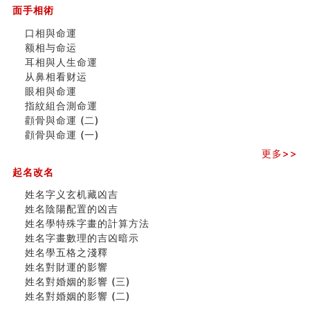
家居常見風水形煞及化解方法 (一)
面手相術
刘燮鈞讲人相 手纹与命运(一)
玄空本义 (二)
口相與命運
大門風水五大禁忌！大門風水擺設？門中門風水解方？
额相与命运
出现这几种面相桃花泛
耳相與人生命運
寓意好的五行属水的汉字有哪些？五行属水的汉字大全
从鼻相看财运
玄空本义 (一)
眼相與命運
＂天下第一关＂的由来
指紋組合測命運
无名指长的人有艺术天赋？手指长短能看出什么？
顴骨與命運 (二)
六爻測住宅風水 (三)
顴骨與命運 (一)
別再一知半解！正解住宅風水十大禁忌
更多>>
《盲派命理》 ( 十六）
起名改名
姓名學特殊字畫的計算方法
風水辟邪大全
姓名字义玄机藏凶吉
七夕节 我国唯一一个以女性为主角传统节日
姓名陰陽配置的凶吉
手指饱满福运加身，这种手相福运在何处？
姓名學特殊字畫的計算方法
八字铁口直断经验总结五十条
姓名字畫數理的吉凶暗示
《高岛易断》(四)
姓名學五格之淺釋
民間風水知識九十四條
姓名對財運的影響
马斯克八字分析
姓名對婚姻的影響 (三)
饭店餐馆风水布局知识
姓名對婚姻的影響 (二)
六爻占卜中如何预测官运、事业运？