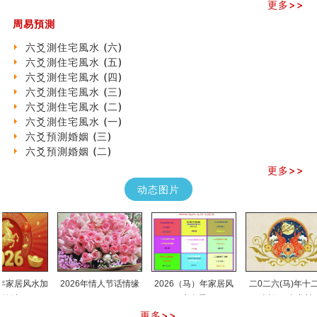
更多>>
吃相与性格及命运
六爻測住宅風水 (六)
周易預測
民間風水知識九十四條
六爻測住宅風水 (六)
马斯克八字分析
六爻測住宅風水 (五)
饭店餐馆风水布局知识
六爻測住宅風水 (四)
六爻占卜中如何预测官运、事业运？
六爻測住宅風水 (三)
《高岛易断》(三)
六爻測住宅風水 (二)
专家点评手上九大桃花线
六爻測住宅風水 (一)
四柱八字快速直断技法
六爻預測婚姻 (三)
天池水
六爻預測婚姻 (二)
《高岛易断》(二)
创业容易成功的6种手相
更多>>
算命先生都不外传的算命顺口溜
动态图片
什么是到山到向？上山下水？
六爻算卦：我能面试升职吗？
《高岛易断》(一)
朱德總司命造 (名⼈⼋字淺析九）
刘燮鈞讲人相 手相论财运
如何给企业起名才能提高影响力
家居风水加
2026年情人节话情缘
2026（马）年家居风
二0二六(马)年十二生
商铺风水布局
水布局
肖运程(兔龙蛇)
种种“面相”大剖析
更多>>