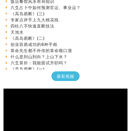
六爻占卜中如何预测官运、事业运？
《高岛易断》(三)
专家点评手上九大桃花线
四柱八字快速直断技法
天池水
《高岛易断》(二)
创业容易成功的6种手相
算命先生都不外传的算命顺口溜
什么是到山到向？上山下水？
六爻算卦：我能面试升职吗？
《高岛易断》(一)
朱德總司命造 (名⼈⼋字淺析九）
最新视频
刘燮鈞讲人相 手相论财运
如何给企业起名才能提高影响力
商铺风水布局
种种“面相”大剖析
同年同月同日同时同地生命运为何却完全不同？
商舖大門的風水原則 (上)
玄空本义(十一)
家居常見風水形煞及化解方法 (三)
天要下雨娘要嫁人