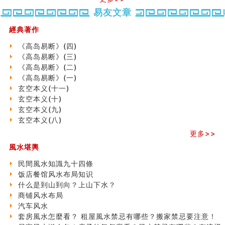
同年同月同日同时同地生命运为何却完全不同？
商舖大門的風水原則 (上)
易友文章
玄空本义(十一)
經典著作
家居常見風水形煞及化解方法 (三)
天要下雨娘要嫁人
《高岛易断》(四)
预测开店怎么样
《高岛易断》(三)
口相與命運
《高岛易断》(二)
六爻測住宅風水 (五)
《高岛易断》(一)
一篇文章解答八字命理所有困惑
玄空本义(十一)
汽车风水
玄空本义(十)
姓名字义玄机藏凶吉
玄空本义(九)
玄空本义(十)
玄空本义(八)
六爻占卜预测考试结果
更多>>
四墓库真诠
風水堪輿
套房風水怎麼看？ 租屋風水禁忌有哪些？搬家禁忌要注
意！
民間風水知識九十四條
精选1500个五行属金的字
饭店餐馆风水布局知识
玄空本义(九)
什么是到山到向？上山下水？
八字十神与坐基关系详解
商铺风水布局
精选1000个五行属土的字
汽车风水
人的面相看财运
套房風水怎麼看？ 租屋風水禁忌有哪些？搬家禁忌要注意！
玄空本义(八)