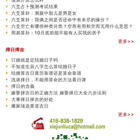
六爻占卜预测考试结果
六爻算卦：测腹中胎儿是男是女
六爻算卦：我俩之间是否还命中有未尽的缘分？
六爻空亡有哪些种类分类？空而有用和空而无用什么意思？
周易算卦：10月底前能不能有人买我的房子
更多>>
擇日擇吉
订婚就是定结婚日子吗
不知道生辰八字怎么算结婚日子
结婚算吉日黄历靠谱还是算命靠谱
浅谈择日，不能用算命的方法看日课
擇日的含義
嫁娶择吉日的正确方法 嫁娶择日大全六步法则
大事择日择吉的好处
搬家须选黄道吉日
更多>>