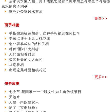
居家風水懶人包！房子煞氣怎麼看？風水禁忌有哪些？有這樣
六爻算卦：测腹中胎儿是男是女
風水的房子別�
中國改革開放總設計師鄧小平命造 (名人八字淺析八）
财务办公室风水布局
测字（实例解释）
更多>>
精选1000个五行属火的字
玄空本义(七)
面手相術
刘燮鈞讲人相 手纹与命运(二)
手指饱满福运加身，这种手相福运在何处？
商铺如何摆放物品催财招财
专家点评手上九大桃花线
极其旺夫的女人面相
创业容易成功的6种手相
家居常見風水形煞及化解方法 (二)
种种“面相”大剖析
居家風水懶人包！房子煞氣怎麼看？風水禁忌有哪些？有
人的面相看财运
這樣風水的房子別�
极其旺夫的女人面相
南半球的八字如何推排
从痣看相
玄空本义(六)
出现这几种面相桃花泛
额相与命运
更多>>
风水先生林琅仙的传说
从痣看相
傳奇故事
姓名陰陽配置的凶吉
七夕节 我国唯一一个以女性为主角传统节日
六爻測住宅風水 (四)
天池水
玄空本义 (五)
天要下雨娘要嫁人
财务办公室风水布局
测字（实例解释）
精选1500个五行属木的字