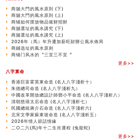
玄空本义(七)
刘燮鈞讲人相 手纹与命运(二)
商舖大門的風水原則 (下)
商铺如何摆放物品催财招财
商舖大門的風水原則 (上)
极其旺夫的女人面相
商铺如何摆放物品催财招财
家居常見風水形煞及化解方法 (二)
商舖選址的風水講究 (下)
居家風水懶人包！房子煞氣怎麼看？風水禁忌有哪些？有
商舖選址的風水講究 (上)
這樣風水的房子別�
2026年（馬）年升遷加薪旺財辦公風水佈局
南半球的八字如何推排
商鋪选址的風水原则
玄空本义(六)
商铺门风水的〝三宜三不宜〞
额相与命运
更多>>
风水先生林琅仙的传说
八字算命
从痣看相
姓名陰陽配置的凶吉
香港巨富霍英東命造 (名人八字淺析十）
六爻測住宅風水 (四)
朱德總司命造 (名⼈⼋字淺析九）
玄空本义 (五)
中國改革開放總設計師鄧小平命造 (名人八字淺析八）
财务办公室风水布局
清朝慈禧太后命造 (名人八字淺析七）
精选1500个五行属木的字
民國總統蔣介石命造 (名人八字淺析六)
玄空本义 (四)
北宋文學家蘇東坡命造 (名人八字淺析五）
八字算命：女命八字里日坐伤官克夫？
2026年情人節話情緣
六爻算卦：我俩之间是否还命中有未尽的缘分？
二○二六(馬)年十二生肖運程 (兔龍蛇)
订婚就是定结婚日子吗
更多>>
清朝慈禧太后命造 (名人八字淺析七）