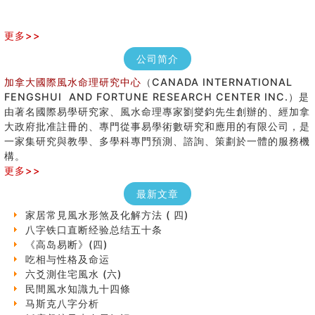
更多>>
公司简介
加拿大國際風水命理研究中心
（CANADA INTERNATIONAL
FENGSHUI AND FORTUNE RESEARCH CENTER INC.）是
由著名國際易學研究家、風水命理專家劉燮鈞先生創辦的、經加拿
女性起名的用字講究
大政府批准註冊的、專門從事易學術數研究和應用的有限公司，是
香港巨富霍英東命造 (名人八字淺析十）
一家集研究與教學、多學科專門預測、諮詢、策劃於一體的服務機
購房十大風水原則 (上)
構。
七夕节 我国唯一一个以女性为主角传统节日
更多>>
商舖大門的風水原則 (下)
手指饱满福运加身，这种手相福运在何处？
最新文章
家居常見風水形煞及化解方法 ( 四)
八字铁口直断经验总结五十条
《高岛易断》(四)
吃相与性格及命运
六爻測住宅風水 (六)
民間風水知識九十四條
马斯克八字分析
饭店餐馆风水布局知识