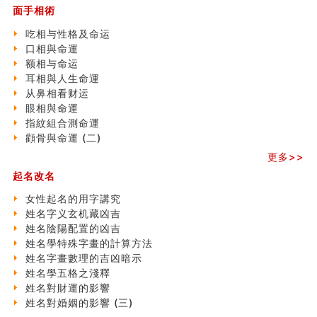
面手相術
玄空本义 (三)
飞灵山传说故事
吃相与性格及命运
命理解说：想请问什么时候能够遇到姻缘结婚？
口相與命運
商舖選址的風水講究 (下)
额相与命运
吉凶神跳上大运时的断法【四柱技巧】
耳相與人生命運
家居常見風水形煞及化解方法 (一)
从鼻相看财运
刘燮鈞讲人相 手纹与命运(一)
眼相與命運
玄空本义 (二)
指紋組合測命運
大門風水五大禁忌！大門風水擺設？門中門風水解方？
顴骨與命運 (二)
出现这几种面相桃花泛
更多>>
寓意好的五行属水的汉字有哪些？五行属水的汉字大全
玄空本义 (一)
起名改名
女性起名的用字講究
女性起名的用字講究
香港巨富霍英東命造 (名人八字淺析十）
姓名字义玄机藏凶吉
購房十大風水原則 (上)
姓名陰陽配置的凶吉
七夕节 我国唯一一个以女性为主角传统节日
姓名學特殊字畫的計算方法
商舖大門的風水原則 (下)
姓名字畫數理的吉凶暗示
手指饱满福运加身，这种手相福运在何处？
姓名學五格之淺釋
家居常見風水形煞及化解方法 ( 四)
姓名對財運的影響
八字铁口直断经验总结五十条
姓名對婚姻的影響 (三)
《高岛易断》(四)