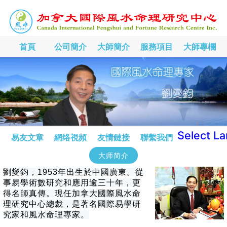
首頁
公司簡介
大師簡介
服務項目
大師專欄
Select L
易友文章
網络視頻
友情鏈接
聯繫我們
大师简介
劉燮鈞，1953年出生於中國廣東。從
事易學術數研究和應用逾三十年，更
得名師真傳。現任加拿大國際風水命
理研究中心總裁，是著名國際易學研
究家和風水命理專家。