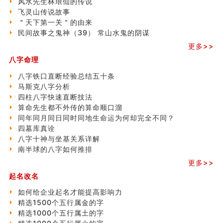
风水先生林琅仙的传说
玄空本义 (四)
飞灵山传说故事
八字算命：女命八字里日坐伤官克夫？
＂天下第一关＂的由来
六爻算卦：我俩之间是否还命中有未尽的缘分？
民间故事之鬼神（39） 常山水鬼的阴谋
订婚就是定结婚日子吗
清朝慈禧太后命造 (名人八字淺析七）
更多>>
玄空本义 (三)
八字命理
飞灵山传说故事
八字铁口直断经验总结五十条
命理解说：想请问什么时候能够遇到姻缘结婚？
马斯克八字分析
商舖選址的風水講究 (下)
四柱八字快速直断技法
吉凶神跳上大运时的断法【四柱技巧】
算命先生都不外传的算命顺口溜
家居常見風水形煞及化解方法 (一)
同年同月同日同时同地生命运为何却完全不同？
刘燮鈞讲人相 手纹与命运(一)
四墓库真诠
玄空本义 (二)
八字十神与坐基关系详解
大門風水五大禁忌！大門風水擺設？門中門風水解方？
南半球的八字如何推排
出现这几种面相桃花泛
寓意好的五行属水的汉字有哪些？五行属水的汉字大全
更多>>
玄空本义 (一)
起名改名
如何给企业起名才能提高影响力
精选1500个五行属金的字
精选1000个五行属土的字