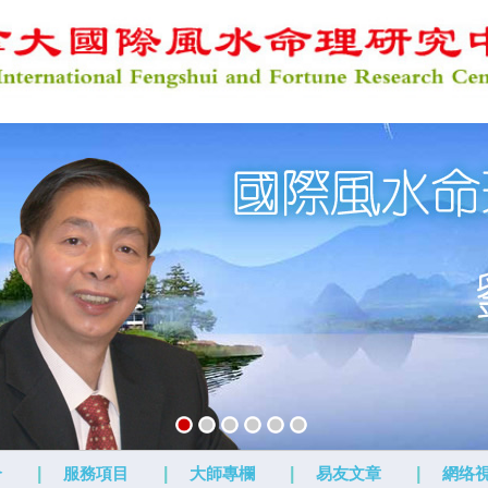
介
|
服務項目
|
大師專欄
|
易友文章
|
網络