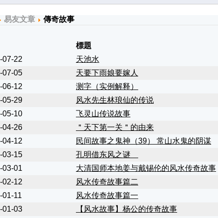
易友文章
傳奇故事
標題
-07-22
天池水
-07-05
天要下雨娘要嫁人
-06-12
测字（实例解释）
-05-29
风水先生林琅仙的传说
-05-10
飞灵山传说故事
-04-26
＂天下第一关＂的由来
-04-12
民间故事之鬼神（39） 常山水鬼的阴谋
-03-15
孔明借东风之谜
-03-01
大清国师本地姜与戴锡伦的风水传奇故事
-02-12
风水传奇故事篇二
-01-11
风水传奇故事篇一
-01-03
【风水故事】杨公的传奇故事