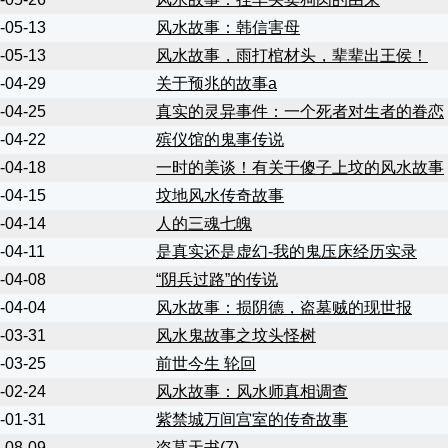
-05-13
风水故事：韩信害母
-05-13
风水故事，雨打棺材头，辈辈出王侯！
-04-29
关于预兆的故事a
-04-25
真实的灵异事件：一个死者对生者的眷恋
-04-22
殡仪馆的鬼事传说
-04-18
一时的美谈！有关于傻子上坟的风水故事
-04-15
坟地风水传奇故事
-04-14
人的三魂七魄
-04-11
是真实还是虚幻-我的鬼压床经历实录
-04-08
“阴兵过路”的传说
-04-04
风水故事：损阴德，盗墓贼的现世报
-03-31
风水鬼故事之坟头怪树
-03-25
前世今生 轮回
-02-24
风水故事：风水师真相调查
-01-31
紫禁城万间宫室的传奇故事
-08-09
盗墓天书(7)