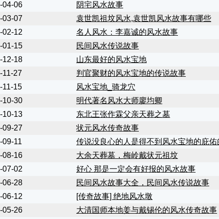
-04-06
阴宅风水故事
-03-07
袁世凯祖坟风水,袁世凯风水故事有哪些
-02-12
名人风水：李嘉诚的风水故事
-01-15
民间风水传说故事
-12-18
山东最好的风水宝地
-11-27
判官聚财的风水宝地的传说故事
-11-15
风水宝地_骑龙穴
-10-30
明代著名风水大师廖均卿
-10-13
东北王张作霖父亲天葬之墓
-09-27
状元风水传奇故事
-09-11
传说没良心的人是得不到风水宝地的庇佑
-08-16
大余天葬墓，梅岭戴状元祖坟
-07-02
好心 那是一定会有好报的风水故事
-06-28
民间风水故事大全，民间风水传说故事
-06-12
[传奇故事] 绝地风水墩
-05-26
大清国师本地姜与戴锡伦的风水传奇故事