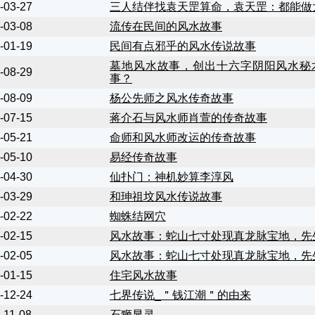
-03-27
三人结伴找袁天罡算命，袁天罡：都能做
-03-08
流传在民间的风水故事
-01-19
民间有点邪乎的风水传说故事
墓地风水故事，创出十六字阴阳风水秘
-08-29
事？
-08-09
杨公先师之风水传奇故事
-07-15
蒋介石与风水师肖萱的传奇故事
-05-21
命师和风水师改运的传奇故事
-05-10
易经传奇故事
-04-30
仙扑门：神机妙算李淳风
-03-29
和珅祖坟风水传说故事
-02-22
蜘蛛结网穴
-02-15
风水故事：蛇山七寸处现真龙脉宝地，先
-02-05
风水故事：蛇山七寸处现真龙脉宝地，先
-01-15
住宅风水故事
-12-24
七界传说_＂钱江潮＂的由来
-11-08
石狮显灵