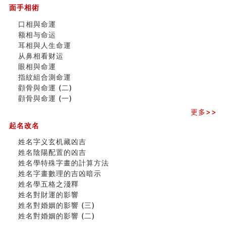
面手相術
玄空本义 (二)
大門風水五大禁忌！大門風水擺設？門中門風水解方？
口相與命運
出现这几种面相桃花泛
额相与命运
寓意好的五行属水的汉字有哪些？五行属水的汉字大全
耳相與人生命運
玄空本义 (一)
从鼻相看财运
＂天下第一关＂的由来
眼相與命運
无名指长的人有艺术天赋？手指长短能看出什么？
指紋組合測命運
六爻測住宅風水 (三)
顴骨與命運 (二)
別再一知半解！正解住宅風水十大禁忌
顴骨與命運 (一)
《盲派命理》 ( 十六）
更多>>
姓名學特殊字畫的計算方法
起名改名
風水辟邪大全
八字天干合化详解
姓名字义玄机藏凶吉
手指饱满福运加身，这种手相福运在何处？
姓名陰陽配置的凶吉
八字铁口直断经验总结五十条
姓名學特殊字畫的計算方法
《高岛易断》(四)
姓名字畫數理的吉凶暗示
民間風水知識九十四條
姓名學五格之淺釋
马斯克八字分析
姓名對財運的影響
饭店餐馆风水布局知识
姓名對婚姻的影響 (三)
六爻占卜中如何预测官运、事业运？
姓名對婚姻的影響 (二)
《高岛易断》(三)