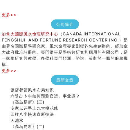
更多>>
公司简介
加拿大國際風水命理研究中心
（CANADA INTERNATIONAL
FENGSHUI AND FORTUNE RESEARCH CENTER INC.）是
由著名國際易學研究家、風水命理專家劉燮鈞先生創辦的、經加拿
大政府批准註冊的、專門從事易學術數研究和應用的有限公司，是
手指饱满福运加身，这种手相福运在何处？
一家集研究與教學、多學科專門預測、諮詢、策劃於一體的服務機
八字铁口直断经验总结五十条
構。
《高岛易断》(四)
更多>>
民間風水知識九十四條
最新文章
马斯克八字分析
饭店餐馆风水布局知识
六爻占卜中如何预测官运、事业运？
《高岛易断》(三)
专家点评手上九大桃花线
四柱八字快速直断技法
天池水
《高岛易断》(二)
创业容易成功的6种手相