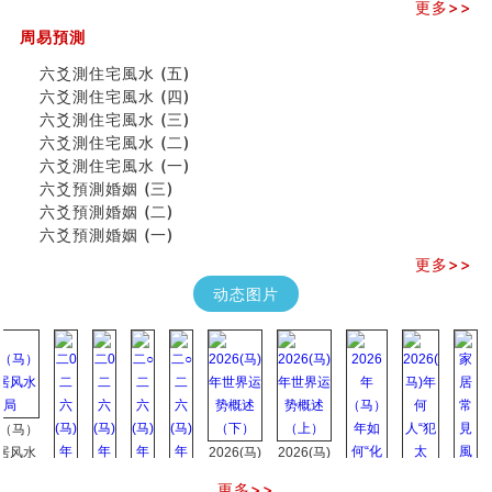
更多>>
专家点评手上九大桃花线
四柱八字快速直断技法
周易預測
天池水
六爻測住宅風水 (五)
《高岛易断》(二)
六爻測住宅風水 (四)
创业容易成功的6种手相
六爻測住宅風水 (三)
算命先生都不外传的算命顺口溜
六爻測住宅風水 (二)
什么是到山到向？上山下水？
六爻測住宅風水 (一)
六爻算卦：我能面试升职吗？
六爻預測婚姻 (三)
《高岛易断》(一)
六爻預測婚姻 (二)
朱德總司命造 (名⼈⼋字淺析九）
六爻預測婚姻 (一)
刘燮鈞讲人相 手相论财运
更多>>
如何给企业起名才能提高影响力
商铺风水布局
动态图片
种种“面相”大剖析
同年同月同日同时同地生命运为何却完全不同？
商舖大門的風水原則 (上)
玄空本义(十一)
家居常見風水形煞及化解方法 (三)
天要下雨娘要嫁人
）
预测开店怎么样
水
2026(马)
2026(马)
口相與命運
年世界运
年世界运
更多>>