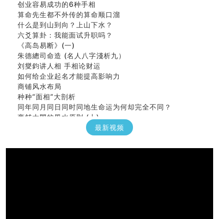
算命先生都不外传的算命顺口溜
什么是到山到向？上山下水？
六爻算卦：我能面试升职吗？
《高岛易断》(一)
朱德總司命造 (名⼈⼋字淺析九）
刘燮鈞讲人相 手相论财运
如何给企业起名才能提高影响力
商铺风水布局
种种“面相”大剖析
同年同月同日同时同地生命运为何却完全不同？
商舖大門的風水原則 (上)
玄空本义(十一)
最新视频
家居常見風水形煞及化解方法 (三)
天要下雨娘要嫁人
预测开店怎么样
口相與命運
六爻測住宅風水 (五)
一篇文章解答八字命理所有困惑
汽车风水
姓名字义玄机藏凶吉
玄空本义(十)