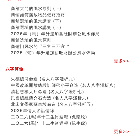
南半球的八字如何推排
玄空本义(六)
商舖大門的風水原則 (上)
额相与命运
商铺如何摆放物品催财招财
风水先生林琅仙的传说
商舖選址的風水講究 (下)
从痣看相
商舖選址的風水講究 (上)
姓名陰陽配置的凶吉
2026年（馬）年升遷加薪旺財辦公風水佈局
六爻測住宅風水 (四)
商鋪选址的風水原则
玄空本义 (五)
商铺门风水的〝三宜三不宜〞
财务办公室风水布局
2025（蛇）年升遷加薪旺財辦公風水佈局
精选1500个五行属木的字
更多>>
玄空本义 (四)
八字算命
八字算命：女命八字里日坐伤官克夫？
六爻算卦：我俩之间是否还命中有未尽的缘分？
朱德總司命造 (名⼈⼋字淺析九）
订婚就是定结婚日子吗
中國改革開放總設計師鄧小平命造 (名人八字淺析八）
清朝慈禧太后命造 (名人八字淺析七）
清朝慈禧太后命造 (名人八字淺析七）
玄空本义 (三)
民國總統蔣介石命造 (名人八字淺析六)
飞灵山传说故事
北宋文學家蘇東坡命造 (名人八字淺析五）
命理解说：想请问什么时候能够遇到姻缘结婚？
2026年情人節話情緣
商舖選址的風水講究 (下)
二○二六(馬)年十二生肖運程 (兔龍蛇)
吉凶神跳上大运时的断法【四柱技巧】
二○二六(馬)年十二生肖運程 (鼠牛虎)
家居常見風水形煞及化解方法 (一)
更多>>
刘燮鈞讲人相 手纹与命运(一)