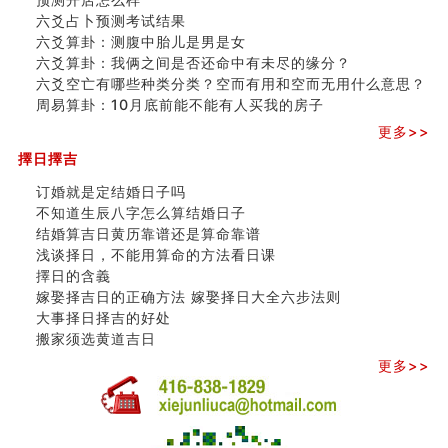
六爻占卜预测考试结果
六爻算卦：测腹中胎儿是男是女
六爻算卦：我俩之间是否还命中有未尽的缘分？
六爻空亡有哪些种类分类？空而有用和空而无用什么意思？
周易算卦：10月底前能不能有人买我的房子
更多>>
擇日擇吉
订婚就是定结婚日子吗
不知道生辰八字怎么算结婚日子
结婚算吉日黄历靠谱还是算命靠谱
浅谈择日，不能用算命的方法看日课
擇日的含義
嫁娶择吉日的正确方法 嫁娶择日大全六步法则
大事择日择吉的好处
搬家须选黄道吉日
更多>>