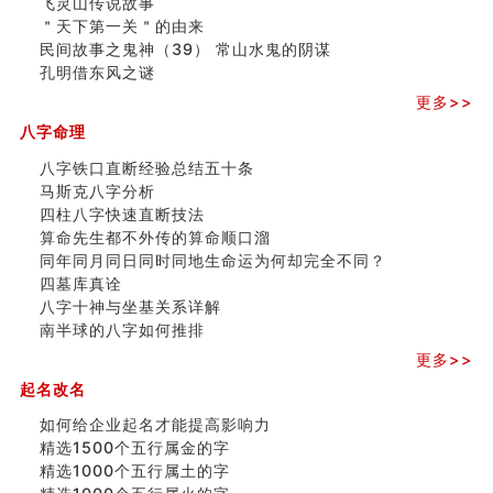
飞灵山传说故事
命理解说：想请问什么时候能够遇到姻缘结婚？
＂天下第一关＂的由来
商舖選址的風水講究 (下)
民间故事之鬼神（39） 常山水鬼的阴谋
吉凶神跳上大运时的断法【四柱技巧】
孔明借东风之谜
家居常見風水形煞及化解方法 (一)
更多>>
刘燮鈞讲人相 手纹与命运(一)
玄空本义 (二)
八字命理
大門風水五大禁忌！大門風水擺設？門中門風水解方？
八字铁口直断经验总结五十条
出现这几种面相桃花泛
马斯克八字分析
寓意好的五行属水的汉字有哪些？五行属水的汉字大全
四柱八字快速直断技法
玄空本义 (一)
算命先生都不外传的算命顺口溜
＂天下第一关＂的由来
同年同月同日同时同地生命运为何却完全不同？
无名指长的人有艺术天赋？手指长短能看出什么？
四墓库真诠
六爻測住宅風水 (三)
八字十神与坐基关系详解
別再一知半解！正解住宅風水十大禁忌
南半球的八字如何推排
《盲派命理》 ( 十六）
更多>>
姓名學特殊字畫的計算方法
風水辟邪大全
起名改名
八字天干合化详解
如何给企业起名才能提高影响力
精选1500个五行属金的字
精选1000个五行属土的字