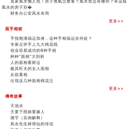
居家風水懶人包！房子煞氣怎麼看？風水禁忌有哪些？有這樣
极其旺夫的女人面相
之
風水的房子別�
家居常見風水形煞及化解方法 (二)
三)
财务办公室风水布局
居家風水懶人包！房子煞氣怎麼看？風水禁忌有哪些？有
更多>>
這樣風水的房子別�
面手相術
南半球的八字如何推排
玄空本义(六)
手指饱满福运加身，这种手相福运在何处？
额相与命运
专家点评手上九大桃花线
风水先生林琅仙的传说
创业容易成功的6种手相
从痣看相
种种“面相”大剖析
姓名陰陽配置的凶吉
人的面相看财运
六爻測住宅風水 (四)
极其旺夫的女人面相
玄空本义 (五)
从痣看相
财务办公室风水布局
出现这几种面相桃花泛
精选1500个五行属木的字
更多>>
玄空本义 (四)
傳奇故事
八字算命：女命八字里日坐伤官克夫？
六爻算卦：我俩之间是否还命中有未尽的缘分？
天池水
订婚就是定结婚日子吗
天要下雨娘要嫁人
清朝慈禧太后命造 (名人八字淺析七）
测字（实例解释）
玄空本义 (三)
风水先生林琅仙的传说
飞灵山传说故事