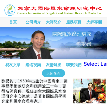
首頁
公司簡介
大師簡介
服務項目
大師專欄
Select L
易友文章
網络視頻
友情鏈接
聯繫我們
大师简介
劉燮鈞，1953年出生於中國廣東。從
事易學術數研究和應用逾三十年，更
得名師真傳。現任加拿大國際風水命
理研究中心總裁，是著名國際易學研
究家和風水命理專家。