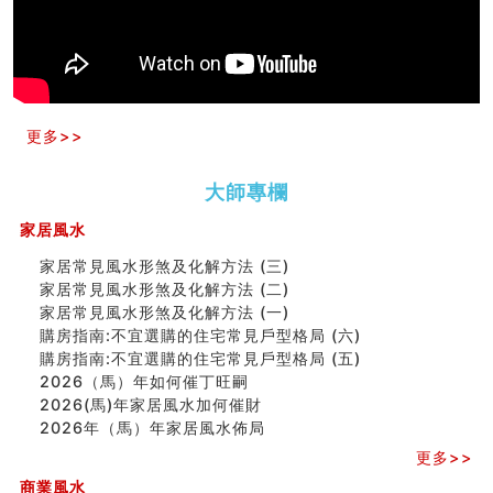
六爻占卜预测考试结果
四墓库真诠
套房風水怎麼看？ 租屋風水禁忌有哪些？搬家禁忌要注
意！
精选1500个五行属金的字
玄空本义(九)
更多>>
八字十神与坐基关系详解
精选1000个五行属土的字
大師專欄
人的面相看财运
玄空本义(八)
家居風水
六爻算卦：测腹中胎儿是男是女
家居常見風水形煞及化解方法 (三)
中國改革開放總設計師鄧小平命造 (名人八字淺析八）
家居常見風水形煞及化解方法 (二)
测字（实例解释）
家居常見風水形煞及化解方法 (一)
精选1000个五行属火的字
購房指南:不宜選購的住宅常見戶型格局 (六)
玄空本义(七)
購房指南:不宜選購的住宅常見戶型格局 (五)
刘燮鈞讲人相 手纹与命运(二)
2026（馬）年如何催丁旺嗣
商铺如何摆放物品催财招财
2026(馬)年家居風水加何催財
极其旺夫的女人面相
2026年（馬）年家居風水佈局
家居常見風水形煞及化解方法 (二)
居家風水懶人包！房子煞氣怎麼看？風水禁忌有哪些？有
更多>>
這樣風水的房子別�
商業風水