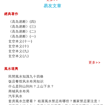
六爻測住宅風水 (五)
势概述
势概述
2026
2026(
易友文章
一篇文章解答八字命理所有困惑
（下）
（上）
年
马)年
汽车风水
（马）
何
經典著作
姓名字义玄机藏凶吉
年如
人“犯
玄空本义(十)
《高岛易断》(四)
何“化
太
六爻占卜预测考试结果
《高岛易断》(三)
太岁”
岁”？
四墓库真诠
《高岛易断》(二)
套房風水怎麼看？ 租屋風水禁忌有哪些？搬家禁忌要注
《高岛易断》(一)
意！
玄空本义(十一)
二0
二0
二○
二○
家
精选1500个五行属金的字
玄空本义(十)
二
二
二
二
居
九
玄空本义(九)
玄空本义(九)
六
六
六
六
常
运
八字十神与坐基关系详解
玄空本义(八)
(马)
(马)
(马)
(马)
見
二
精选1000个五行属土的字
年
年
年
年
風
⼗
更多>>
人的面相看财运
十
十
十
十
水
四
風水堪輿
玄空本义(八)
二
二
二
二
形
山
六爻算卦：测腹中胎儿是男是女
生
生
生
生
煞
飞
民間風水知識九十四條
中國改革開放總設計師鄧小平命造 (名人八字淺析八）
肖
肖
肖
肖
及
星
饭店餐馆风水布局知识
测字（实例解释）
运
运
运
运
化
宅
什么是到山到向？上山下水？
精选1000个五行属火的字
程
程
程
程
解
局
商铺风水布局
玄空本义(七)
(兔
(鼠
(鸡
(马
方
浅
汽车风水
刘燮鈞讲人相 手纹与命运(二)
龙
牛
狗
羊
法
析
套房風水怎麼看？ 租屋風水禁忌有哪些？搬家禁忌要注意！
商铺如何摆放物品催财招财
蛇)
虎)
猪)
猴)
(一)
(