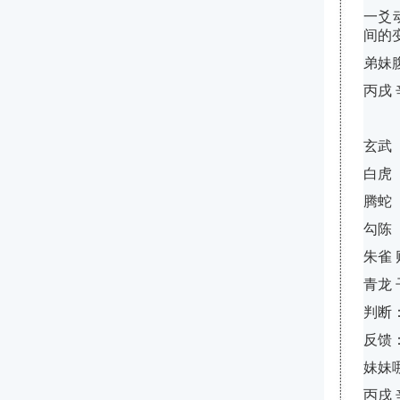
一爻
间的
弟妹
丙戌 
天
玄武
白虎
腾蛇
勾陈
朱雀 
青龙 
判断
反馈：
妹妹
丙戌 