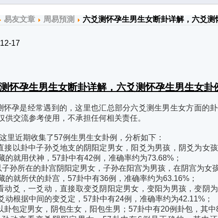
易友文章
周易預測
六爻测怀孕生男生女断卦详解，六爻测
12-17
测怀孕生男生女断卦详解，六爻测怀孕生男生女卦
测怀孕是经常遇到的，这里也汇总部分六爻测生男生女方面的卦
仅供交流参考使用，不承担任何相关责任。
这里近期收集了57例生男生女卦例，分析如下：
直接以卦中子孙爻地支的阴阳定男女，阳爻为男孩，阴爻为女孩
藏的就用伏神，57卦中有42例，准确率约为73.68%；
以子孙所在的卦宫阴阳定男女，子孙在阳宫为男孩，在阴宫为女
藏的就所伏的卦宫，57卦中有36例，准确率约为63.16%；
看动爻，一爻动，直接取变爻阴阳定男女，变阳为男孩，变阴为
爻动根据中间的变爻定，57卦中有24例，准确率约为42.11%
以卦包定男女，阴包生女，阳包生男；57卦中有20例卦包，其