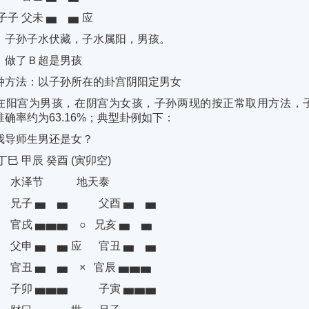
子子 父未 ▅ ▅ 应
：子孙子水伏藏，子水属阳，男孩。
：做了Ｂ超是男孩
种方法：以子孙所在的卦宫阴阳定男女
在阳宫为男孩，在阴宫为女孩，子孙两现的按正常取用方法，子
准确率约为63.16%；典型卦例如下：
我导师生男还是女？
丁巳 甲辰 癸酉 (寅卯空)
泽节 地天泰
 兄子 ▅ ▅ 父酉 ▅ ▅
 官戌 ▅▅▅ ○ 兄亥 ▅ ▅
 父申 ▅ ▅ 应 官丑 ▅ ▅
 官丑 ▅ ▅ × 官辰 ▅▅▅
 子卯 ▅▅▅ 子寅 ▅▅▅