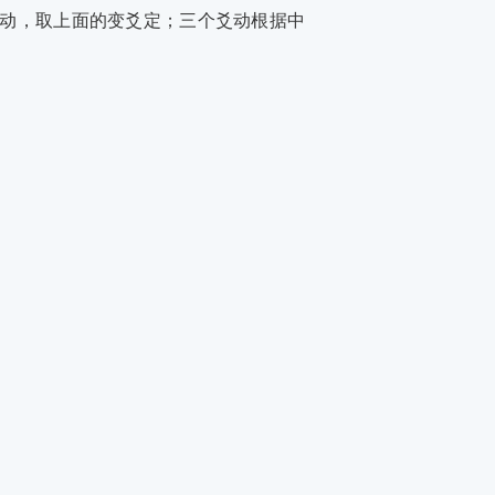
动，取上面的变爻定；三个爻动根据中