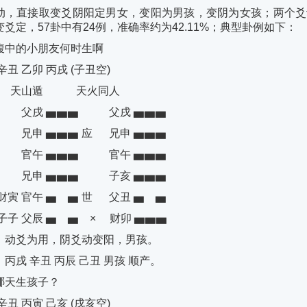
动，直接取变爻阴阳定男女，变阳为男孩，变阴为女孩；两个爻
变爻定，57卦中有24例，准确率约为42.11%；典型卦例如下：
腹中的小朋友何时生啊
辛丑 乙卯 丙戌 (子丑空)
山遁 天火同人
 父戌 ▅▅▅ 父戌 ▅▅▅
 兄申 ▅▅▅ 应 兄申 ▅▅▅
 官午 ▅▅▅ 官午 ▅▅▅
 兄申 ▅▅▅ 子亥 ▅▅▅
财寅 官午 ▅ ▅ 世 父丑 ▅ ▅
子子 父辰 ▅ ▅ × 财卯 ▅▅▅
：动爻为用，阴爻动变阳，男孩。
丙戌 辛丑 丙辰 己丑 男孩 顺产。
哪天生孩子？
辛丑 丙寅 己亥 (戌亥空)