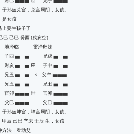
 财巳 ▅▅▅ 世 兄子 ▅▅▅
：子孙坐兑宫，兑宫属阴，女孩。
：是女孩
马上要生孩子了
己巳 己巳 癸酉 (戌亥空)
泽临 雷泽归妹
 子酉 ▅ ▅ 兄戌 ▅ ▅
 财亥 ▅ ▅ 应 子申 ▅ ▅
 兄丑 ▅ ▅ × 父午 ▅▅▅
 兄丑 ▅ ▅ 兄丑 ▅ ▅
 官卯 ▅▅▅ 世 官卯 ▅▅▅
 父巳 ▅▅▅ 父巳 ▅▅▅
：子孙坐坤宫，坤宫属阴，女孩。
甲辰 己巳 辛未 壬辰 生，女孩
种方法：看动爻