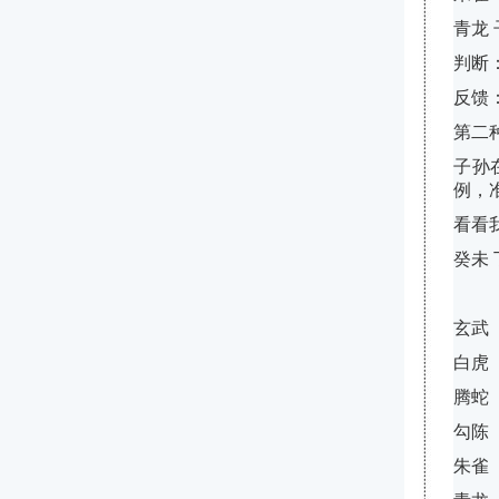
青龙 
判断
反馈
第二
子孙
例，
看看
癸未 
水
玄武
白虎
腾蛇
勾陈
朱雀