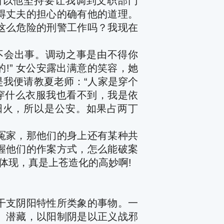
所以他坚持要让我调到文职部门
得丈夫的担心的确有他的道理。
这么危险的刑警工作吗？我现在
不会出事。调动之事是由不得你
!” 女公安露出满意的笑容，她
是我便请教夏老师：
“
人家是穿个
穿什么衣服我也看不到，我是依
阳火，所以是公安。如果占两丁
冤家，那他们的身上还有某种共
握他们的作案方式，怎么能破案
体现，真是上苍造化的高妙啊!
干支阴阳特性所类象的事物。一
、潜藏，以阳制阴是以正义战邪