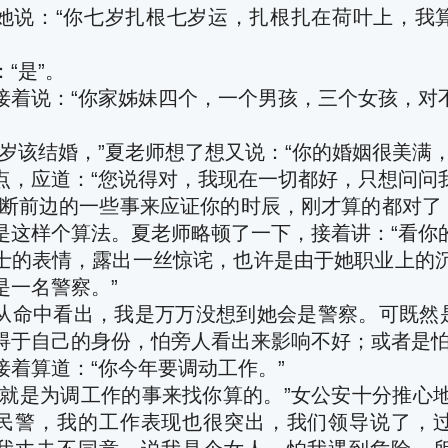
她说：
“
你七岁扎根七岁运，扎根扎在荷叶上，我
：
“
是”。
接着说：
“
你家姊妹四个，一个男孩，三个女孩，对不
岁该结婚，”夏老师想了想又说：
“
你的婚姻很美满，
点，应道：
“
您说得对，我现在一切都好，只想问问
断前边的一些事来应证你的时辰，刚才算的都对了
是这样个算法。夏老师略顿了一下，接着讲：
“
看你
士的表情，露出一丝惊诧，也许是由于她职业上的
是一名警察。”
从命中看出，我是万万没想到她会是警察。可既然
碍于自己的身份，怕旁人看出来影响不好；或者是
接着算道：
“
你今年要调动工作。”
就是为调工作的事来找你算的。”女公安十分推心
民警，我的工作表现也很突出，我们领导说了，