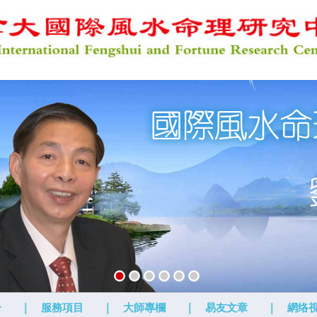
介
|
服務項目
|
大師專欄
|
易友文章
|
網络