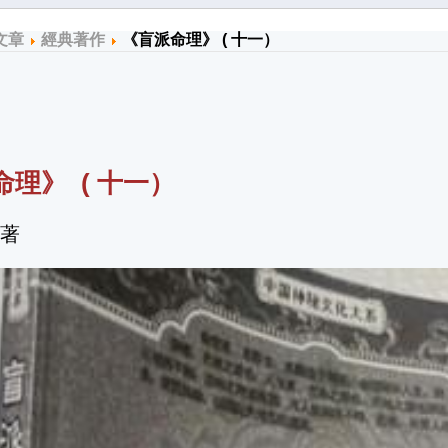
文章
經典著作
《盲派命理》 ( 十一）
命理》
( 十一
）
 著