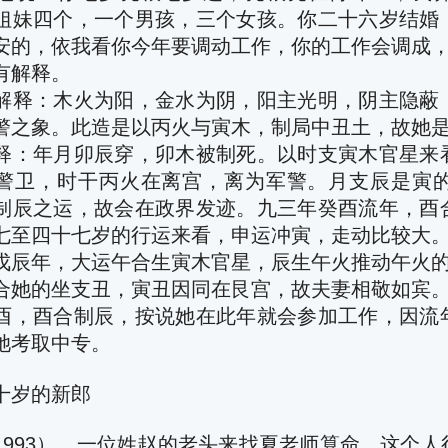
姐妹四个，一个男孩，三个女孩。你二十六岁结婚
安的，依我看你今年要调动工作，你的工作会调成
有解释。
解释：木火为阳，金水为阴，阳主光明，阴主隐蔽
警之象。此造是以丙火与寅木，制局中丑土，故她
释：年月卯辰穿，卯木被制死。以时支寅木官星来
警卫，时干丙火在离宫，离为军警。月支辰是寅
制辰之运，故会在政界发迹。九三年癸酉流年，酉
七至四十七岁的行运来看，申运冲寅，走动比较大
戊辰年，大运午合生寅木官星，辰生午火推动午火
合她的坐支丑，寅丑因同在艮宫，故夫妻相敬如宾
酉，酉合制辰，按说她在此年就会参加工作，因流
她考取中专。
十岁的新郎
1993），一位姓赵的老头来找夏老师算命。这个