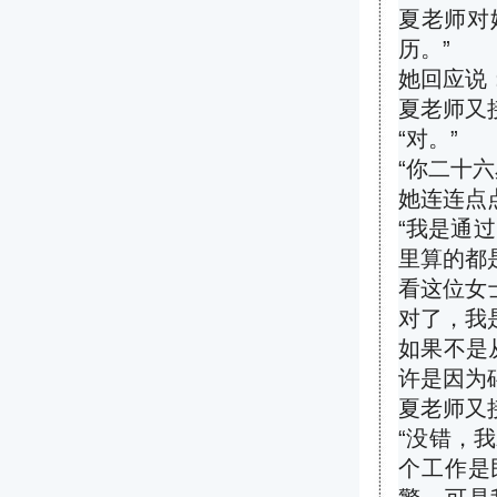
夏老师对
历。”
她回应说
夏老师又
“
对。”
“
你二十六
她连连点
“
我是通过
里算的都
看这位女
对了，我
如果不是
许是因为
夏老师又
“
没错，我
个工作是