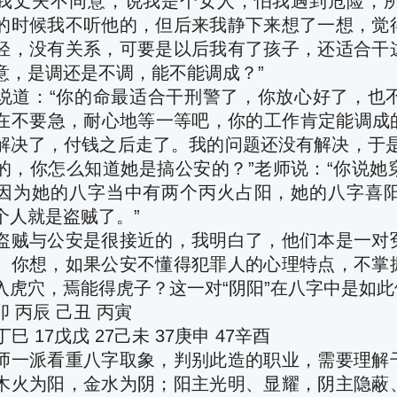
我丈夫不同意，说我是个女人，怕我遇到危险，
的时候我不听他的，但后来我静下来想了一想，觉
轻，没有关系，可要是以后我有了孩子，还适合干
意，是调还是不调，能不能调成？”
说道：
“
你的命最适合干刑警了，你放心好了，也
在不要急，耐心地等一等吧，你的工作肯定能调成的
解决了，付钱之后走了。我的问题还没有解决，于
的，你怎么知道她是搞公安的？”老师说：
“
你说她
因为她的八字当中有两个丙火占阳，她的八字喜
个人就是盗贼了。”
盗贼与公安是很接近的，我明白了，他们本是一对
。你想，如果公安不懂得犯罪人的心理特点，不掌
入虎穴，焉能得虎子？这一对
“
阴阳”在八字中是如此
 丙辰 己丑 丙寅
巳 17戊戊 27己未 37庚申 47辛酉
师一派看重八字取象，判别此造的职业，需要理解
木火为阳，金水为阴；阳主光明、显耀，阴主隐蔽