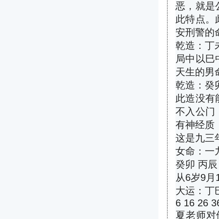
恶，就是
此特点。
安刑警的
乾造：丁未
局中以巳
天生的男
乾造：癸卯
此造没有
不入公门
有神经质
这是九三
女命：一
癸卯 丙辰
从6岁9
大运：丁巳
6 16 26 3
夏老师对