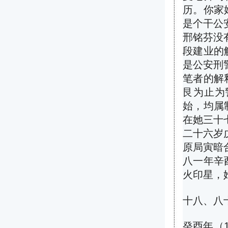
历。你家
是个干公
邢铭芬没
段建业的
是公安刑
笔者的解
艮为止为
始，均属
在她三十
二十六岁
原局寅暗
八一年辛
火印星，
十八、八
癸酉年（