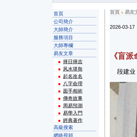
首頁
易友
首頁
公司簡介
2026-03-17
大師簡介
服務項目
大師專欄
易友文章
《盲派
择日择吉
风水堪舆
段建业
起名改名
八字命理
面手相術
傳奇故事
周易預測
易學入門
經典著作
高級搜索
網絡視頻