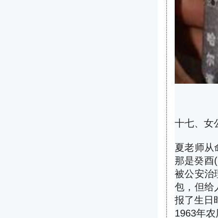
十七、女
夏老师从
那是癸酉
被公安治
包，但给
报了生日
1963