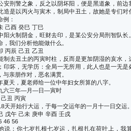
公安刑警之象，反之以阴坏阳，便是黑道象，前边
此造是以丙火与寅木，制局中丑土，故她是专们对
命例：
 己酉 癸巳 丁巳
中阳火制阴金，旺财去印，是某公安分局刑智队长
命，我们分析他能做什么。
 丙辰 己丑 乙丑
能制去丑土的丙寅时柱，反而是更加阴湿的亥水，
；印坏，无学历：全局一无所用，此人也是一无是
，与亲朋作对，恶名满贯。
年夏天，夏老师给一位中年妇女所算的八字。
九六三年—月—日—寅时
 己丑 丙寅
月18天开始行大运，于每一交运年的一月十一日交运
 戊午 己未 庚申 辛酉 壬戌
6 46 56
他说：你七岁扎根七岁运，扎根扎在荷叶上，我