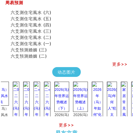
吃相与性格及命运
周易預測
六爻測住宅風水 (六)
六爻測住宅風水 (六)
民間風水知識九十四條
六爻測住宅風水 (五)
马斯克八字分析
六爻測住宅風水 (四)
饭店餐馆风水布局知识
六爻測住宅風水 (三)
六爻占卜中如何预测官运、事业运？
六爻測住宅風水 (二)
《高岛易断》(三)
六爻測住宅風水 (一)
专家点评手上九大桃花线
六爻預測婚姻 (三)
四柱八字快速直断技法
六爻預測婚姻 (二)
天池水
更多>>
《高岛易断》(二)
创业容易成功的6种手相
动态图片
算命先生都不外传的算命顺口溜
什么是到山到向？上山下水？
六爻算卦：我能面试升职吗？
《高岛易断》(一)
朱德總司命造 (名⼈⼋字淺析九）
刘燮鈞讲人相 手相论财运
）
如何给企业起名才能提高影响力
2026(马)
2026(马)
商铺风水布局
年世界运
年世界运
更多>>
种种“面相”大剖析
势概述
势概述
2026
2026(
易友文章
同年同月同日同时同地生命运为何却完全不同？