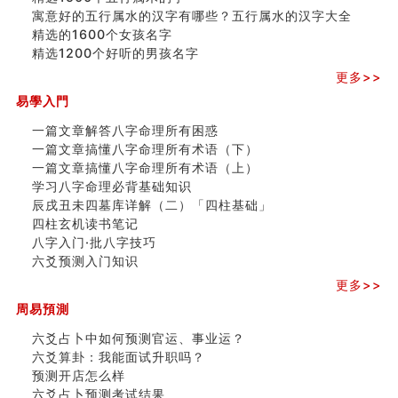
寓意好的五行属水的汉字有哪些？五行属水的汉字大全
精选的1600个女孩名字
精选1200个好听的男孩名字
更多>>
易學入門
一篇文章解答八字命理所有困惑
一篇文章搞懂八字命理所有术语（下）
一篇文章搞懂八字命理所有术语（上）
学习八字命理必背基础知识
辰戌丑未四墓库详解（二）「四柱基础」
四柱玄机读书笔记
八字入门·批八字技巧
六爻预测入门知识
更多>>
周易預測
六爻占卜中如何预测官运、事业运？
六爻算卦：我能面试升职吗？
预测开店怎么样
六爻占卜预测考试结果