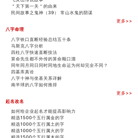
玄空本义 (四)
＂天下第一关＂的由来
八字算命：女命八字里日坐伤官克夫？
民间故事之鬼神（39） 常山水鬼的阴谋
六爻算卦：我俩之间是否还命中有未尽的缘分？
更多>>
订婚就是定结婚日子吗
清朝慈禧太后命造 (名人八字淺析七）
八字命理
玄空本义 (三)
八字铁口直断经验总结五十条
飞灵山传说故事
马斯克八字分析
命理解说：想请问什么时候能够遇到姻缘结婚？
四柱八字快速直断技法
商舖選址的風水講究 (下)
算命先生都不外传的算命顺口溜
吉凶神跳上大运时的断法【四柱技巧】
同年同月同日同时同地生命运为何却完全不同？
家居常見風水形煞及化解方法 (一)
四墓库真诠
刘燮鈞讲人相 手纹与命运(一)
八字十神与坐基关系详解
玄空本义 (二)
南半球的八字如何推排
大門風水五大禁忌！大門風水擺設？門中門風水解方？
出现这几种面相桃花泛
更多>>
寓意好的五行属水的汉字有哪些？五行属水的汉字大全
起名改名
玄空本义 (一)
如何给企业起名才能提高影响力
精选1500个五行属金的字
精选1000个五行属土的字
精选1000个五行属火的字
精选1500个五行属木的字