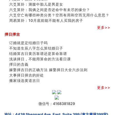
六爻算卦：测腹中胎儿是男是女
六爻算卦：我俩之间是否还命中有未尽的缘分？
六爻空亡有哪些种类分类？空而有用和空而无用什么意思？
周易算卦：10月底前能不能有人买我的房子
更多>>
擇日擇吉
订婚就是定结婚日子吗
不知道生辰八字怎么算结婚日子
结婚算吉日黄历靠谱还是算命靠谱
浅谈择日，不能用算命的方法看日课
擇日的含義
嫁娶择吉日的正确方法 嫁娶择日大全六步法则
大事择日择吉的好处
搬家须选黄道吉日
更多>>
微信号：4168381829
地址：4438 Sheppard Ave. East, Suite 399 (東方廣場399室),