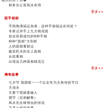
六爻算卦：测腹中胎儿是男是女
三)
财务办公室风水布局
中國改革開放總設計師鄧小平命造 (名人八字淺析八）
更多>>
测字（实例解释）
面手相術
精选1000个五行属火的字
玄空本义(七)
手指饱满福运加身，这种手相福运在何处？
刘燮鈞讲人相 手纹与命运(二)
专家点评手上九大桃花线
商铺如何摆放物品催财招财
创业容易成功的6种手相
极其旺夫的女人面相
种种“面相”大剖析
家居常見風水形煞及化解方法 (二)
人的面相看财运
居家風水懶人包！房子煞氣怎麼看？風水禁忌有哪些？有
极其旺夫的女人面相
這樣風水的房子別�
从痣看相
南半球的八字如何推排
出现这几种面相桃花泛
玄空本义(六)
更多>>
额相与命运
风水先生林琅仙的传说
傳奇故事
从痣看相
七夕节 我国唯一一个以女性为主角传统节日
姓名陰陽配置的凶吉
天池水
六爻測住宅風水 (四)
天要下雨娘要嫁人
玄空本义 (五)
测字（实例解释）
财务办公室风水布局
风水先生林琅仙的传说
精选1500个五行属木的字
飞灵山传说故事