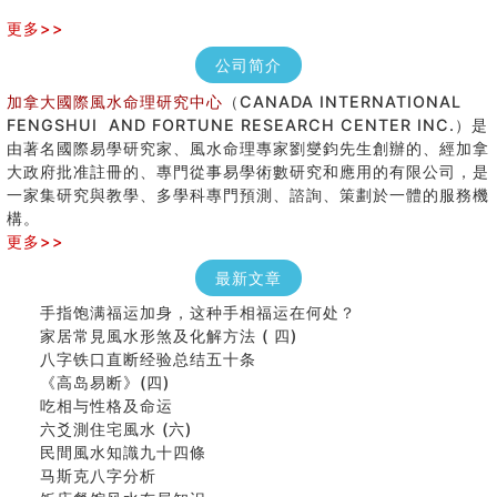
更多>>
公司简介
加拿大國際風水命理研究中心
（CANADA INTERNATIONAL
FENGSHUI AND FORTUNE RESEARCH CENTER INC.）是
由著名國際易學研究家、風水命理專家劉燮鈞先生創辦的、經加拿
大政府批准註冊的、專門從事易學術數研究和應用的有限公司，是
女性起名的用字講究
一家集研究與教學、多學科專門預測、諮詢、策劃於一體的服務機
香港巨富霍英東命造 (名人八字淺析十）
構。
購房十大風水原則 (上)
更多>>
七夕节 我国唯一一个以女性为主角传统节日
最新文章
商舖大門的風水原則 (下)
手指饱满福运加身，这种手相福运在何处？
家居常見風水形煞及化解方法 ( 四)
八字铁口直断经验总结五十条
《高岛易断》(四)
吃相与性格及命运
六爻測住宅風水 (六)
民間風水知識九十四條
马斯克八字分析
饭店餐馆风水布局知识