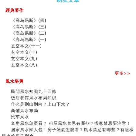
（下）
（上）
年
马)年
商舖大門的風水原則 (上)
（马）
何
經典著作
玄空本义(十一)
年如
人“犯
家居常見風水形煞及化解方法 (三)
《高岛易断》(四)
何“化
太
天要下雨娘要嫁人
《高岛易断》(三)
太岁”
岁”？
预测开店怎么样
《高岛易断》(二)
口相與命運
《高岛易断》(一)
六爻測住宅風水 (五)
玄空本义(十一)
二0
二0
二○
二○
家
一篇文章解答八字命理所有困惑
玄空本义(十)
二
二
二
二
居
九
汽车风水
玄空本义(九)
六
六
六
六
常
运
姓名字义玄机藏凶吉
玄空本义(八)
(马)
(马)
(马)
(马)
見
二
玄空本义(十)
年
年
年
年
風
⼗
更多>>
六爻占卜预测考试结果
十
十
十
十
水
四
風水堪輿
四墓库真诠
二
二
二
二
形
山
套房風水怎麼看？ 租屋風水禁忌有哪些？搬家禁忌要注
生
生
生
生
煞
飞
民間風水知識九十四條
意！
肖
肖
肖
肖
及
星
饭店餐馆风水布局知识
精选1500个五行属金的字
运
运
运
运
化
宅
什么是到山到向？上山下水？
玄空本义(九)
程
程
程
程
解
局
商铺风水布局
八字十神与坐基关系详解
(兔
(鼠
(鸡
(马
方
浅
汽车风水
精选1000个五行属土的字
龙
牛
狗
羊
法
析
套房風水怎麼看？ 租屋風水禁忌有哪些？搬家禁忌要注意！
人的面相看财运
蛇)
虎)
猪)
猴)
(一)
(
居家風水懶人包！房子煞氣怎麼看？風水禁忌有哪些？有這樣
玄空本义(八)
之
風水的房子別�