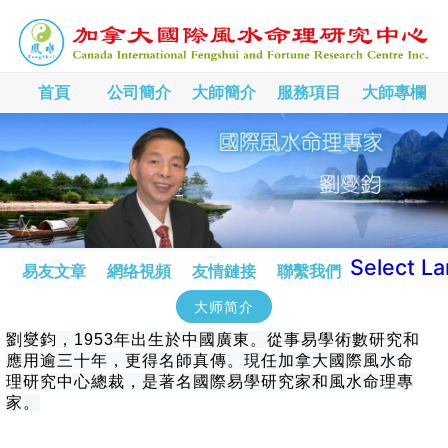
首頁
公司簡介
大師簡介
服務項目
大師專欄
Select L
易友文章
網络視頻
友情鏈接
聯繫我們
大师简介
劉燮鈞，1953年出生於中國廣東。從事易學術數研究和
應用逾三十年，更得名師真傳。現任加拿大國際風水命
理研究中心總裁，是著名國際易學研究家和風水命理專
家。