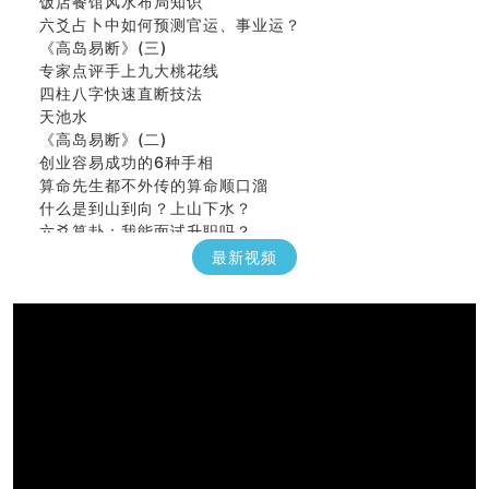
六爻占卜中如何预测官运、事业运？
《高岛易断》(三)
专家点评手上九大桃花线
四柱八字快速直断技法
天池水
《高岛易断》(二)
创业容易成功的6种手相
算命先生都不外传的算命顺口溜
什么是到山到向？上山下水？
六爻算卦：我能面试升职吗？
《高岛易断》(一)
最新视频
朱德總司命造 (名⼈⼋字淺析九）
刘燮鈞讲人相 手相论财运
如何给企业起名才能提高影响力
商铺风水布局
种种“面相”大剖析
同年同月同日同时同地生命运为何却完全不同？
商舖大門的風水原則 (上)
玄空本义(十一)
家居常見風水形煞及化解方法 (三)
天要下雨娘要嫁人