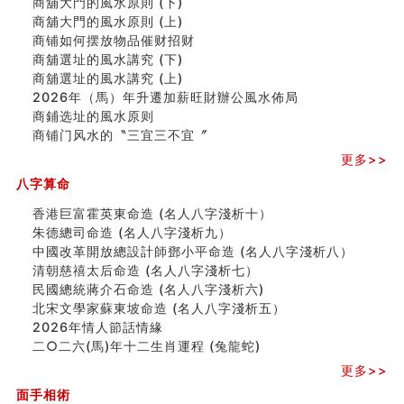
商舖大門的風水原則 (下)
刘燮鈞讲人相 手纹与命运(二)
商舖大門的風水原則 (上)
商铺如何摆放物品催财招财
商铺如何摆放物品催财招财
极其旺夫的女人面相
商舖選址的風水講究 (下)
家居常見風水形煞及化解方法 (二)
商舖選址的風水講究 (上)
居家風水懶人包！房子煞氣怎麼看？風水禁忌有哪些？有
2026年（馬）年升遷加薪旺財辦公風水佈局
這樣風水的房子別�
商鋪选址的風水原则
南半球的八字如何推排
商铺门风水的〝三宜三不宜〞
玄空本义(六)
更多>>
额相与命运
八字算命
风水先生林琅仙的传说
从痣看相
香港巨富霍英東命造 (名人八字淺析十）
姓名陰陽配置的凶吉
朱德總司命造 (名⼈⼋字淺析九）
六爻測住宅風水 (四)
中國改革開放總設計師鄧小平命造 (名人八字淺析八）
玄空本义 (五)
清朝慈禧太后命造 (名人八字淺析七）
财务办公室风水布局
民國總統蔣介石命造 (名人八字淺析六)
精选1500个五行属木的字
北宋文學家蘇東坡命造 (名人八字淺析五）
玄空本义 (四)
2026年情人節話情緣
八字算命：女命八字里日坐伤官克夫？
二○二六(馬)年十二生肖運程 (兔龍蛇)
六爻算卦：我俩之间是否还命中有未尽的缘分？
更多>>
订婚就是定结婚日子吗
面手相術
清朝慈禧太后命造 (名人八字淺析七）