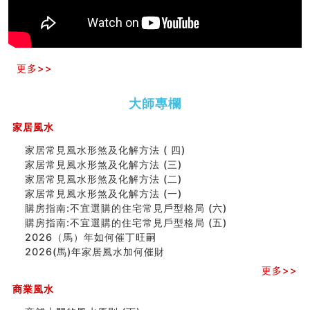
预测开店怎么样
口相與命運
六爻測住宅風水 (五)
一篇文章解答八字命理所有困惑
汽车风水
更多>>
姓名字义玄机藏凶吉
玄空本义(十)
大師專欄
六爻占卜预测考试结果
四墓库真诠
家居風水
套房風水怎麼看？ 租屋風水禁忌有哪些？搬家禁忌要注
意！
家居常見風水形煞及化解方法 ( 四)
精选1500个五行属金的字
家居常見風水形煞及化解方法 (三)
玄空本义(九)
家居常見風水形煞及化解方法 (二)
八字十神与坐基关系详解
家居常見風水形煞及化解方法 (一)
精选1000个五行属土的字
購房指南:不宜選購的住宅常見戶型格局 (六)
人的面相看财运
購房指南:不宜選購的住宅常見戶型格局 (五)
玄空本义(八)
2026（馬）年如何催丁旺嗣
六爻算卦：测腹中胎儿是男是女
2026(馬)年家居風水加何催財
中國改革開放總設計師鄧小平命造 (名人八字淺析八）
更多>>
测字（实例解释）
商業風水
精选1000个五行属火的字
玄空本义(七)