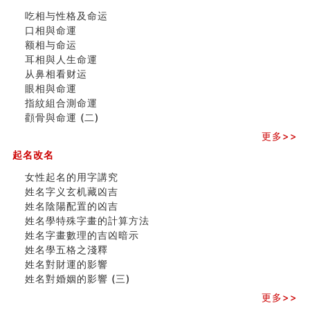
玄空本义 (三)
吃相与性格及命运
飞灵山传说故事
口相與命運
命理解说：想请问什么时候能够遇到姻缘结婚？
额相与命运
商舖選址的風水講究 (下)
耳相與人生命運
吉凶神跳上大运时的断法【四柱技巧】
从鼻相看财运
家居常見風水形煞及化解方法 (一)
眼相與命運
刘燮鈞讲人相 手纹与命运(一)
指紋組合測命運
玄空本义 (二)
顴骨與命運 (二)
大門風水五大禁忌！大門風水擺設？門中門風水解方？
更多>>
出现这几种面相桃花泛
起名改名
寓意好的五行属水的汉字有哪些？五行属水的汉字大全
玄空本义 (一)
女性起名的用字講究
女性起名的用字講究
姓名字义玄机藏凶吉
香港巨富霍英東命造 (名人八字淺析十）
姓名陰陽配置的凶吉
購房十大風水原則 (上)
姓名學特殊字畫的計算方法
七夕节 我国唯一一个以女性为主角传统节日
姓名字畫數理的吉凶暗示
商舖大門的風水原則 (下)
姓名學五格之淺釋
手指饱满福运加身，这种手相福运在何处？
姓名對財運的影響
家居常見風水形煞及化解方法 ( 四)
姓名對婚姻的影響 (三)
八字铁口直断经验总结五十条
更多>>
《高岛易断》(四)