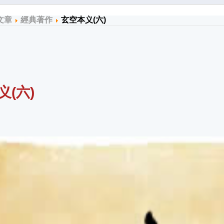
文章
經典著作
玄空本义(六)
义(六)