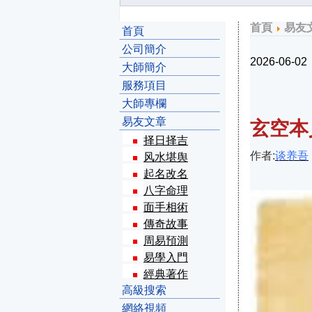
首頁
易友
首頁
公司簡介
2026-06-02
大師簡介
服務項目
大師專欄
易友文章
玄空本
择日择吉
作者:
谈养吾
风水堪舆
起名改名
八字命理
面手相術
傳奇故事
周易預測
易學入門
經典著作
高級搜索
網絡視頻