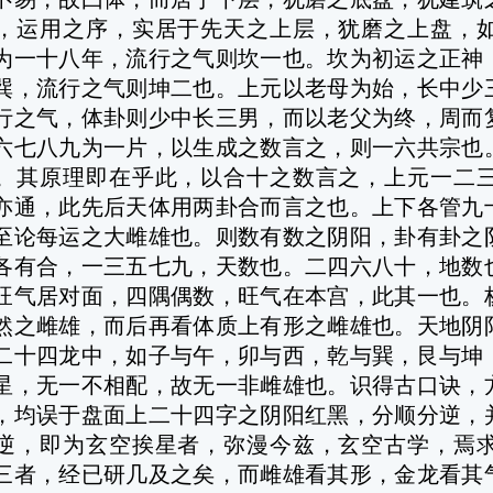
，运用之序，实居于先天之上层，犹磨之上盘，
为一十八年，流行之气则坎一也。坎为初运之正神
巽，流行之气则坤二也。上元以老母为始，长中少
行之气，体卦则少中长三男，而以老父为终，周而
六七八九为一片，以生成之数言之，则一六共宗也
。其原理即在乎此，以合十之数言之，上元一二
亦通，此先后天体用两卦合而言之也。上下各管九
至论每运之大雌雄也。则数有数之阴阳，卦有卦之
各有合，一三五七九，天数也。二四六八十，地数
旺气居对面，四隅偶数，旺气在本宫，此其一也。
然之雌雄，而后再看体质上有形之雌雄也。天地阴
二十四龙中，如子与午，卯与西，乾与巽，艮与坤
星，无一不相配，故无一非雌雄也。识得古口诀，
，均误于盘面上二十四字之阴阳红黑，分顺分逆，
逆，即为玄空挨星者，弥漫今兹，玄空古学，焉
三者，经已研几及之矣，而雌雄看其形，金龙看其