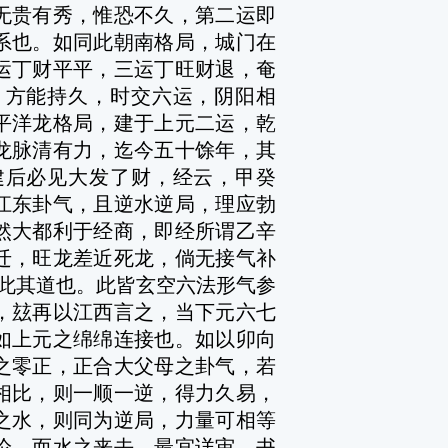
无贵有秀，惟恐不久，第二运即
系也。如同此朝南格局，城门在
运丁财平平，三运丁旺财退，奄
，方能持久，时交六运，阴阳相
平洋龙格局，建于上元二运，乾
龙脉清有力，迄今五十馀年，其
建后必见大发了财，经云，甲癸
江东卦气，且逆水逆局，理应勃
然大都利于经商，即经所谓乙辛
迁，旺龙差近死龙，倘无接气补
，此其道也。此皆玄空六法形气参
，玆再以江西言之，当下元六七
如上元之绵绵连接也。如以卯向
之零正，正合大父母之卦气，若
相比，则一顺一逆，得力久易，
之水，则同为逆局，力量可相等
论，而水之来去，最宜详审，书