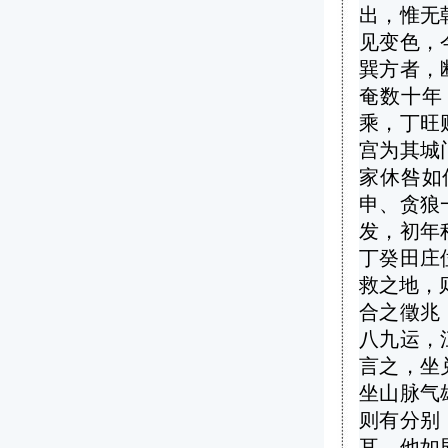
出，惟无
见变色，
巽方者，
奄数十年
乘，丁旺
宫为其城
家休咎如
申、贪狼
发，初年
丁癸田庄
救之地，
合之徵兆
八九运，
言之，坐
坐山脉气
则有分别
耳，他如