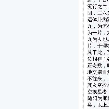
流行之气
阴，三六
运体卦为
九，为流
为一片，
九为友也
片，于理
具于此，
位相得而
正奇数，
地交媾自
不往来，
其玄空挨
空挨星者
随阳为顺
矣，以上