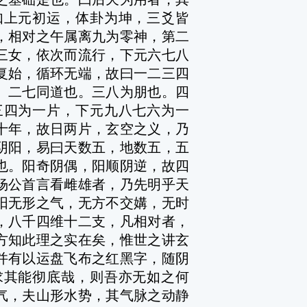
如上元初运，体卦为坤，三爻皆
，相对之午属离九为零神，第二
三女，依次而流行，下元六七八
复始，循环无端，故曰一二三四
。二七同道也。三八为朋也。四
三四为一片，下元九八七六为一
十年，故日两片，玄空之义，乃
阴阳，易曰天数五，地数五，五
也。阳奇阴偶，阳顺阴逆，故四
杨公首言看雌雄者，乃先明乎天
阳无形之气，无方不交媾，无时
，八千四维十二支，凡相对者，
方知此理之实在矣，惟世之讲玄
并有以运盘飞布之红黑字，随阴
求其能彻底哉，则吾亦无如之何
气，夫山形水势，其气脉之动静