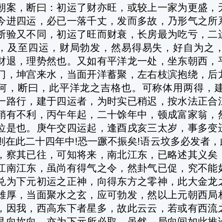
朝案，断曰：初运了财亦旺，或较上一家为更盛，
今进四运，必已一落千丈，发而多故，乃形气之所
断验又不同，初运了旺而财衰，长房最为吃亏，二
，及至四运，财局勃发，然易得易失，好自为之
财退，理势然也。又如有平洋龙一处，坐东朝西，
门，坤宫来水，当面开洋蓄聚，左右枝滨抱绕，后
何，断曰，此平洋龙之吉格也。可称体用两得，
一路行，建于四运者，为时实已稍迟，按水法正合
稍有不利，丙午年起，二十馀年中，顿成富家翁，
位是也。庚午交四运起，逢酉戌亥三太岁，事多变
则在此二十四年中!恐一蹶不振矣!语云坟多必发者
，察其已往，可知将来，南北江东，已略述其义矣
江南江东，虽尚有得气之令，然卦气已促，究不能
兑为下元初运之正神，向得东方之零神，此大金龙
雄厚，当面聚水之玄，应可勃发，然以上元朝西局
，因我，西高东下者星多，故此云云，若或有西流
艮向坎向，亦为下元所必取，虽然，局向间如此推