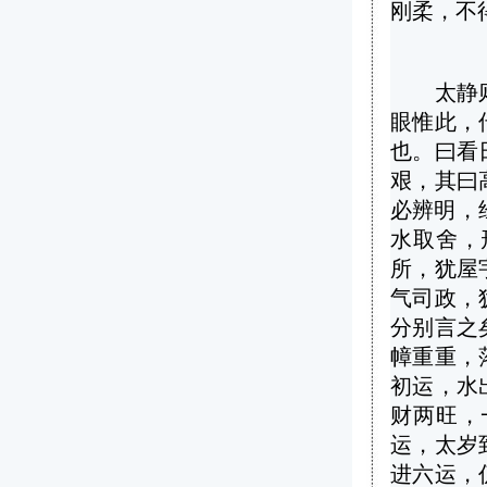
刚柔，不
太静则柔
眼惟此，
也。曰看
艰，其曰
必辨明，
水取舍，
所，犹屋
气司政，
分别言之
幛重重，
初运，水
财两旺，
运，太岁
进六运，