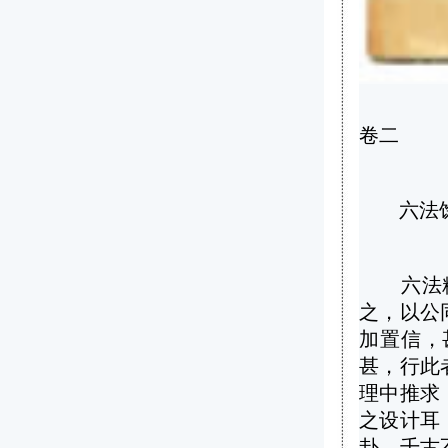
卷二
六法
六法精蕴
之，以公
加置信，
甚，行此
理中推求
之设计耳
卦，千古