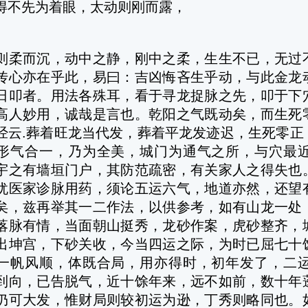
得不先为着眼，太动则刚而露，
而沉，动中之静，刚中之柔，生生不已，无过不
传心亦在乎此，易曰：吉凶悔吝生乎动，与此金龙
日叩者。用法各殊耳，看于寻龙捉脉之先，叩于下
高人妙用，诚哉是言也。乾阳之气既动矣，而生死
经云.葬着旺龙当代发，葬着平龙发迹迟，生死零正
形气合一，乃为全美，城门为通气之所，与穴最
宇之有墙垣门户，其防范疏密，有关家人之得失也
犹医家诊脉用药，须论五运六气，地道亦然，还望
矣，兹再举其一二作法，以供参考，如有山龙一处
落脉有情，当面朝山挺秀，龙砂作案，虎砂整齐，
出坤宫，下砂关收，今当四运之际，为时已屈七十
一帆风顺，体既合局，用亦得时，初年发了，二
到向，已告脱气，近十馀年来，远不如前，数十年
仍可大发，惟财局则较初运为逊，丁秀则略同也。