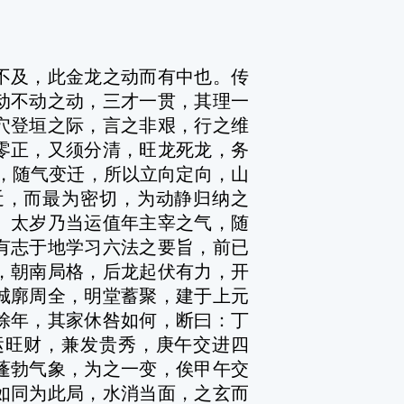
及，此金龙之动而有中也。传
动不动之动，三才一贯，其理一
穴登垣之际，言之非艰，行之维
零正，又须分清，旺龙死龙，务
，随气变迁，所以立向定向，山
近，而最为密切，为动静归纳之
。太岁乃当运值年主宰之气，随
有志于地学习六法之要旨，前已
，朝南局格，后龙起伏有力，开
城廓周全，明堂蓄聚，建于上元
馀年，其家休咎如何，断曰：丁
运旺财，兼发贵秀，庚午交进四
蓬勃气象，为之一变，俟甲午交
如同为此局，水消当面，之玄而