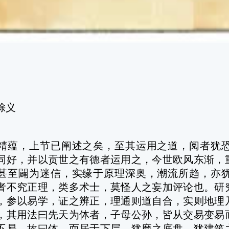
馀义
，上节已阐述之矣，至其运用之道，阅者犹恐
同好，并以贡世之有德者运用之，今世欧风东渐，
甚至闢为迷信，实缘于原理深奥，潮流所趋，亦
者不究正理，类多术士，莫怪人之妄加评论也。研
，参以易学，证之辨正，理通则道自合，实则地理
，其用法曰先天为体者，子母公孙，皆从交易变易
不易，故曰体，而居于下层，犹磨之底盘，犹建筑