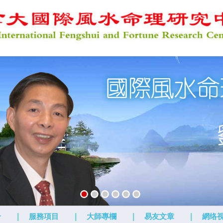
介
|
服務項目
|
大師專欄
|
易友文章
|
網络