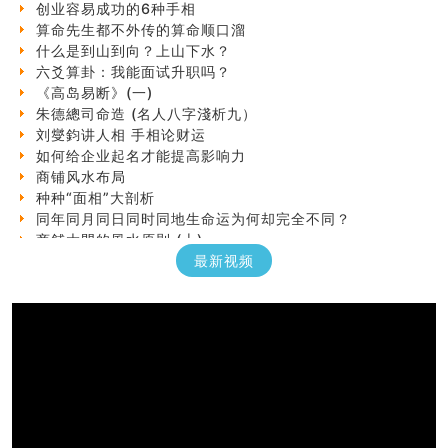
算命先生都不外传的算命顺口溜
什么是到山到向？上山下水？
六爻算卦：我能面试升职吗？
《高岛易断》(一)
朱德總司命造 (名⼈⼋字淺析九）
刘燮鈞讲人相 手相论财运
如何给企业起名才能提高影响力
商铺风水布局
种种“面相”大剖析
同年同月同日同时同地生命运为何却完全不同？
商舖大門的風水原則 (上)
玄空本义(十一)
最新视频
家居常見風水形煞及化解方法 (三)
天要下雨娘要嫁人
预测开店怎么样
口相與命運
六爻測住宅風水 (五)
一篇文章解答八字命理所有困惑
汽车风水
姓名字义玄机藏凶吉
玄空本义(十)