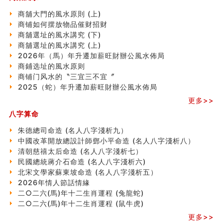
南半球的八字如何推排
玄空本义(六)
商舖大門的風水原則 (上)
额相与命运
商铺如何摆放物品催财招财
风水先生林琅仙的传说
商舖選址的風水講究 (下)
从痣看相
商舖選址的風水講究 (上)
姓名陰陽配置的凶吉
2026年（馬）年升遷加薪旺財辦公風水佈局
六爻測住宅風水 (四)
商鋪选址的風水原则
玄空本义 (五)
商铺门风水的〝三宜三不宜〞
财务办公室风水布局
2025（蛇）年升遷加薪旺財辦公風水佈局
精选1500个五行属木的字
更多>>
玄空本义 (四)
八字算命
八字算命：女命八字里日坐伤官克夫？
六爻算卦：我俩之间是否还命中有未尽的缘分？
朱德總司命造 (名⼈⼋字淺析九）
订婚就是定结婚日子吗
中國改革開放總設計師鄧小平命造 (名人八字淺析八）
清朝慈禧太后命造 (名人八字淺析七）
清朝慈禧太后命造 (名人八字淺析七）
玄空本义 (三)
民國總統蔣介石命造 (名人八字淺析六)
飞灵山传说故事
北宋文學家蘇東坡命造 (名人八字淺析五）
命理解说：想请问什么时候能够遇到姻缘结婚？
2026年情人節話情緣
商舖選址的風水講究 (下)
二○二六(馬)年十二生肖運程 (兔龍蛇)
吉凶神跳上大运时的断法【四柱技巧】
二○二六(馬)年十二生肖運程 (鼠牛虎)
家居常見風水形煞及化解方法 (一)
更多>>
刘燮鈞讲人相 手纹与命运(一)