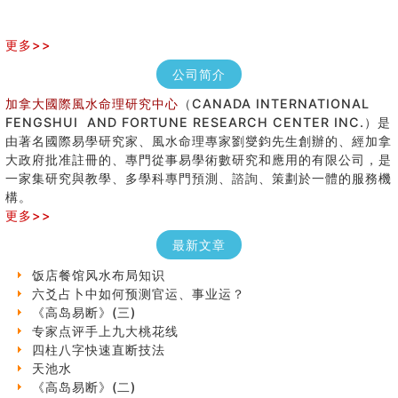
更多>>
公司简介
加拿大國際風水命理研究中心
（CANADA INTERNATIONAL
FENGSHUI AND FORTUNE RESEARCH CENTER INC.）是
由著名國際易學研究家、風水命理專家劉燮鈞先生創辦的、經加拿
大政府批准註冊的、專門從事易學術數研究和應用的有限公司，是
手指饱满福运加身，这种手相福运在何处？
一家集研究與教學、多學科專門預測、諮詢、策劃於一體的服務機
八字铁口直断经验总结五十条
構。
《高岛易断》(四)
更多>>
民間風水知識九十四條
最新文章
马斯克八字分析
饭店餐馆风水布局知识
六爻占卜中如何预测官运、事业运？
《高岛易断》(三)
专家点评手上九大桃花线
四柱八字快速直断技法
天池水
《高岛易断》(二)
创业容易成功的6种手相