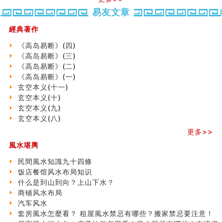
六爻測住宅風水 (五)
易友文章
一篇文章解答八字命理所有困惑
汽车风水
經典著作
姓名字义玄机藏凶吉
玄空本义(十)
《高岛易断》(四)
六爻占卜预测考试结果
《高岛易断》(三)
四墓库真诠
《高岛易断》(二)
套房風水怎麼看？ 租屋風水禁忌有哪些？搬家禁忌要注
《高岛易断》(一)
意！
玄空本义(十一)
精选1500个五行属金的字
玄空本义(十)
玄空本义(九)
玄空本义(九)
八字十神与坐基关系详解
玄空本义(八)
精选1000个五行属土的字
更多>>
人的面相看财运
風水堪輿
玄空本义(八)
六爻算卦：测腹中胎儿是男是女
民間風水知識九十四條
中國改革開放總設計師鄧小平命造 (名人八字淺析八）
饭店餐馆风水布局知识
测字（实例解释）
什么是到山到向？上山下水？
精选1000个五行属火的字
商铺风水布局
玄空本义(七)
汽车风水
刘燮鈞讲人相 手纹与命运(二)
套房風水怎麼看？ 租屋風水禁忌有哪些？搬家禁忌要注意！
商铺如何摆放物品催财招财