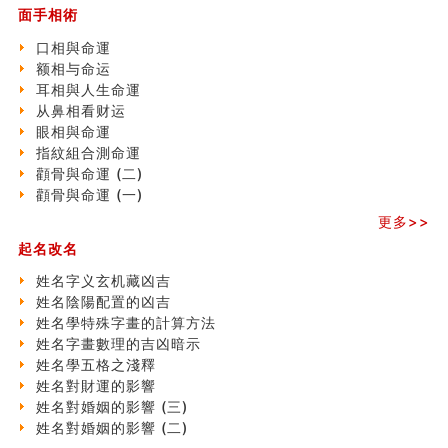
面手相術
玄空本义 (二)
大門風水五大禁忌！大門風水擺設？門中門風水解方？
口相與命運
出现这几种面相桃花泛
额相与命运
寓意好的五行属水的汉字有哪些？五行属水的汉字大全
耳相與人生命運
玄空本义 (一)
从鼻相看财运
＂天下第一关＂的由来
眼相與命運
无名指长的人有艺术天赋？手指长短能看出什么？
指紋組合測命運
六爻測住宅風水 (三)
顴骨與命運 (二)
別再一知半解！正解住宅風水十大禁忌
顴骨與命運 (一)
《盲派命理》 ( 十六）
更多>>
姓名學特殊字畫的計算方法
起名改名
風水辟邪大全
八字天干合化详解
姓名字义玄机藏凶吉
手指饱满福运加身，这种手相福运在何处？
姓名陰陽配置的凶吉
八字铁口直断经验总结五十条
姓名學特殊字畫的計算方法
《高岛易断》(四)
姓名字畫數理的吉凶暗示
民間風水知識九十四條
姓名學五格之淺釋
马斯克八字分析
姓名對財運的影響
饭店餐馆风水布局知识
姓名對婚姻的影響 (三)
六爻占卜中如何预测官运、事业运？
姓名對婚姻的影響 (二)
《高岛易断》(三)