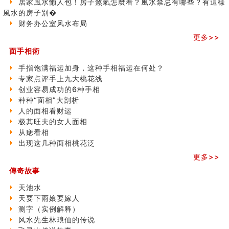
居家風水懶人包！房子煞氣怎麼看？風水禁忌有哪些？有這樣
极其旺夫的女人面相
風水的房子別�
家居常見風水形煞及化解方法 (二)
财务办公室风水布局
居家風水懶人包！房子煞氣怎麼看？風水禁忌有哪些？有
更多>>
這樣風水的房子別�
面手相術
南半球的八字如何推排
玄空本义(六)
手指饱满福运加身，这种手相福运在何处？
额相与命运
专家点评手上九大桃花线
风水先生林琅仙的传说
创业容易成功的6种手相
从痣看相
种种“面相”大剖析
姓名陰陽配置的凶吉
人的面相看财运
六爻測住宅風水 (四)
极其旺夫的女人面相
玄空本义 (五)
从痣看相
财务办公室风水布局
出现这几种面相桃花泛
精选1500个五行属木的字
更多>>
玄空本义 (四)
傳奇故事
八字算命：女命八字里日坐伤官克夫？
六爻算卦：我俩之间是否还命中有未尽的缘分？
天池水
订婚就是定结婚日子吗
天要下雨娘要嫁人
清朝慈禧太后命造 (名人八字淺析七）
测字（实例解释）
玄空本义 (三)
风水先生林琅仙的传说
飞灵山传说故事