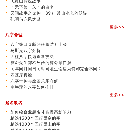
飞灵山传说故事
命理解说：想请问什么时候能够遇到姻缘结婚？
＂天下第一关＂的由来
商舖選址的風水講究 (下)
民间故事之鬼神（39） 常山水鬼的阴谋
吉凶神跳上大运时的断法【四柱技巧】
孔明借东风之谜
家居常見風水形煞及化解方法 (一)
更多>>
刘燮鈞讲人相 手纹与命运(一)
玄空本义 (二)
八字命理
大門風水五大禁忌！大門風水擺設？門中門風水解方？
八字铁口直断经验总结五十条
出现这几种面相桃花泛
马斯克八字分析
寓意好的五行属水的汉字有哪些？五行属水的汉字大全
四柱八字快速直断技法
玄空本义 (一)
算命先生都不外传的算命顺口溜
＂天下第一关＂的由来
同年同月同日同时同地生命运为何却完全不同？
无名指长的人有艺术天赋？手指长短能看出什么？
四墓库真诠
六爻測住宅風水 (三)
八字十神与坐基关系详解
別再一知半解！正解住宅風水十大禁忌
南半球的八字如何推排
《盲派命理》 ( 十六）
更多>>
姓名學特殊字畫的計算方法
風水辟邪大全
起名改名
八字天干合化详解
如何给企业起名才能提高影响力
精选1500个五行属金的字
精选1000个五行属土的字