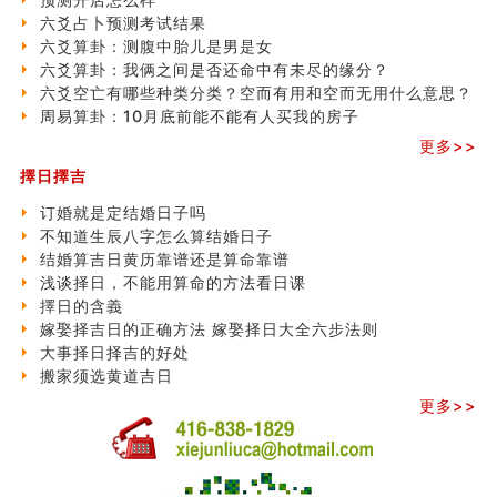
六爻占卜预测考试结果
六爻算卦：测腹中胎儿是男是女
六爻算卦：我俩之间是否还命中有未尽的缘分？
六爻空亡有哪些种类分类？空而有用和空而无用什么意思？
周易算卦：10月底前能不能有人买我的房子
更多>>
擇日擇吉
订婚就是定结婚日子吗
不知道生辰八字怎么算结婚日子
结婚算吉日黄历靠谱还是算命靠谱
浅谈择日，不能用算命的方法看日课
擇日的含義
嫁娶择吉日的正确方法 嫁娶择日大全六步法则
大事择日择吉的好处
搬家须选黄道吉日
更多>>