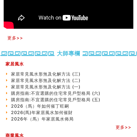
六爻占卜预测考试结果
四墓库真诠
套房風水怎麼看？ 租屋風水禁忌有哪些？搬家禁忌要注
意！
精选1500个五行属金的字
玄空本义(九)
更多>>
八字十神与坐基关系详解
精选1000个五行属土的字
大師專欄
人的面相看财运
玄空本义(八)
家居風水
六爻算卦：测腹中胎儿是男是女
家居常見風水形煞及化解方法 (三)
中國改革開放總設計師鄧小平命造 (名人八字淺析八）
家居常見風水形煞及化解方法 (二)
测字（实例解释）
家居常見風水形煞及化解方法 (一)
精选1000个五行属火的字
購房指南:不宜選購的住宅常見戶型格局 (六)
玄空本义(七)
購房指南:不宜選購的住宅常見戶型格局 (五)
刘燮鈞讲人相 手纹与命运(二)
2026（馬）年如何催丁旺嗣
商铺如何摆放物品催财招财
2026(馬)年家居風水加何催財
极其旺夫的女人面相
2026年（馬）年家居風水佈局
家居常見風水形煞及化解方法 (二)
居家風水懶人包！房子煞氣怎麼看？風水禁忌有哪些？有
更多>>
這樣風水的房子別�
商業風水