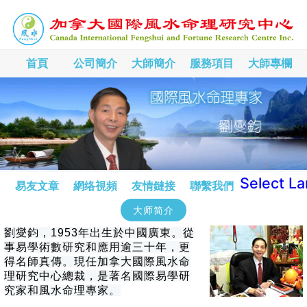
首頁
公司簡介
大師簡介
服務項目
大師專欄
Select L
易友文章
網络視頻
友情鏈接
聯繫我們
大师简介
劉燮鈞，1953年出生於中國廣東。從
事易學術數研究和應用逾三十年，更
得名師真傳。現任加拿大國際風水命
理研究中心總裁，是著名國際易學研
究家和風水命理專家。