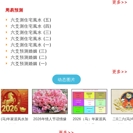
更多>>
专家点评手上九大桃花线
四柱八字快速直断技法
周易預測
天池水
六爻測住宅風水 (五)
《高岛易断》(二)
六爻測住宅風水 (四)
创业容易成功的6种手相
六爻測住宅風水 (三)
算命先生都不外传的算命顺口溜
六爻測住宅風水 (二)
什么是到山到向？上山下水？
六爻測住宅風水 (一)
六爻算卦：我能面试升职吗？
六爻預測婚姻 (三)
《高岛易断》(一)
六爻預測婚姻 (二)
朱德總司命造 (名⼈⼋字淺析九）
六爻預測婚姻 (一)
刘燮鈞讲人相 手相论财运
更多>>
如何给企业起名才能提高影响力
商铺风水布局
动态图片
种种“面相”大剖析
同年同月同日同时同地生命运为何却完全不同？
商舖大門的風水原則 (上)
玄空本义(十一)
家居常見風水形煞及化解方法 (三)
天要下雨娘要嫁人
马)年家居风水加
2026年情人节话情缘
2026（马）年家居风
二0二六(马)年十
预测开店怎么样
催财
水布局
肖运程(兔龙蛇)
口相與命運
更多>>