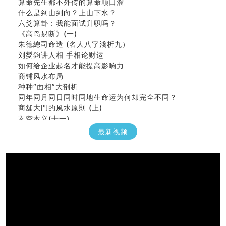
什么是到山到向？上山下水？
六爻算卦：我能面试升职吗？
《高岛易断》(一)
朱德總司命造 (名⼈⼋字淺析九）
刘燮鈞讲人相 手相论财运
如何给企业起名才能提高影响力
商铺风水布局
种种“面相”大剖析
同年同月同日同时同地生命运为何却完全不同？
商舖大門的風水原則 (上)
玄空本义(十一)
家居常見風水形煞及化解方法 (三)
最新视频
天要下雨娘要嫁人
预测开店怎么样
口相與命運
六爻測住宅風水 (五)
一篇文章解答八字命理所有困惑
汽车风水
姓名字义玄机藏凶吉
玄空本义(十)
六爻占卜预测考试结果