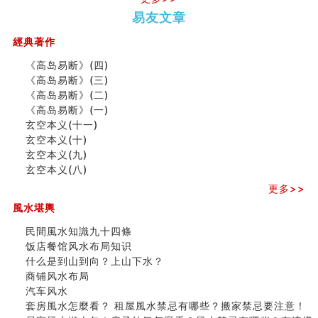
六爻測住宅風水 (五)
势概述
势概述
2026
2026(
一篇文章解答八字命理所有困惑
易友文章
（下）
（上）
年
马)年
汽车风水
（马）
何
經典著作
姓名字义玄机藏凶吉
年如
人“犯
玄空本义(十)
《高岛易断》(四)
何“化
太
六爻占卜预测考试结果
《高岛易断》(三)
太岁”
岁”？
四墓库真诠
《高岛易断》(二)
套房風水怎麼看？ 租屋風水禁忌有哪些？搬家禁忌要注
《高岛易断》(一)
意！
玄空本义(十一)
二0
二0
二○
二○
家
精选1500个五行属金的字
玄空本义(十)
二
二
二
二
居
九
玄空本义(九)
玄空本义(九)
六
六
六
六
常
运
八字十神与坐基关系详解
玄空本义(八)
(马)
(马)
(马)
(马)
見
二
精选1000个五行属土的字
年
年
年
年
風
⼗
更多>>
人的面相看财运
十
十
十
十
水
四
風水堪輿
玄空本义(八)
二
二
二
二
形
山
六爻算卦：测腹中胎儿是男是女
生
生
生
生
煞
飞
民間風水知識九十四條
中國改革開放總設計師鄧小平命造 (名人八字淺析八）
肖
肖
肖
肖
及
星
饭店餐馆风水布局知识
测字（实例解释）
运
运
运
运
化
宅
什么是到山到向？上山下水？
精选1000个五行属火的字
程
程
程
程
解
局
商铺风水布局
玄空本义(七)
(兔
(鼠
(鸡
(马
方
浅
汽车风水
刘燮鈞讲人相 手纹与命运(二)
龙
牛
狗
羊
法
析
套房風水怎麼看？ 租屋風水禁忌有哪些？搬家禁忌要注意！
商铺如何摆放物品催财招财
蛇)
虎)
猪)
猴)
(一)
(