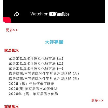
四墓库真诠
套房風水怎麼看？ 租屋風水禁忌有哪些？搬家禁忌要注
意！
精选1500个五行属金的字
玄空本义(九)
八字十神与坐基关系详解
更多>>
精选1000个五行属土的字
人的面相看财运
大師專欄
玄空本义(八)
六爻算卦：测腹中胎儿是男是女
家居風水
中國改革開放總設計師鄧小平命造 (名人八字淺析八）
测字（实例解释）
家居常見風水形煞及化解方法 (三)
精选1000个五行属火的字
家居常見風水形煞及化解方法 (二)
玄空本义(七)
家居常見風水形煞及化解方法 (一)
刘燮鈞讲人相 手纹与命运(二)
購房指南:不宜選購的住宅常見戶型格局 (六)
商铺如何摆放物品催财招财
購房指南:不宜選購的住宅常見戶型格局 (五)
极其旺夫的女人面相
2026（馬）年如何催丁旺嗣
家居常見風水形煞及化解方法 (二)
2026(馬)年家居風水加何催財
居家風水懶人包！房子煞氣怎麼看？風水禁忌有哪些？有
2026年（馬）年家居風水佈局
這樣風水的房子別�
更多>>
南半球的八字如何推排
商業風水