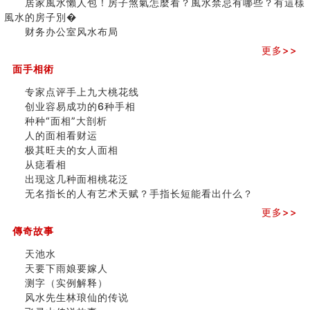
居家風水懶人包！房子煞氣怎麼看？風水禁忌有哪些？有這樣
极其旺夫的女人面相
之
風水的房子別�
家居常見風水形煞及化解方法 (二)
三)
财务办公室风水布局
居家風水懶人包！房子煞氣怎麼看？風水禁忌有哪些？有
更多>>
這樣風水的房子別�
南半球的八字如何推排
面手相術
玄空本义(六)
专家点评手上九大桃花线
额相与命运
创业容易成功的6种手相
风水先生林琅仙的传说
种种“面相”大剖析
从痣看相
人的面相看财运
姓名陰陽配置的凶吉
极其旺夫的女人面相
六爻測住宅風水 (四)
从痣看相
玄空本义 (五)
出现这几种面相桃花泛
财务办公室风水布局
无名指长的人有艺术天赋？手指长短能看出什么？
精选1500个五行属木的字
更多>>
玄空本义 (四)
八字算命：女命八字里日坐伤官克夫？
傳奇故事
六爻算卦：我俩之间是否还命中有未尽的缘分？
天池水
订婚就是定结婚日子吗
天要下雨娘要嫁人
清朝慈禧太后命造 (名人八字淺析七）
测字（实例解释）
玄空本义 (三)
风水先生林琅仙的传说
飞灵山传说故事