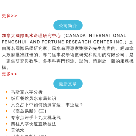
更多>>
公司简介
加拿大國際風水命理研究中心
（CANADA INTERNATIONAL
FENGSHUI AND FORTUNE RESEARCH CENTER INC.）是
由著名國際易學研究家、風水命理專家劉燮鈞先生創辦的、經加拿
大政府批准註冊的、專門從事易學術數研究和應用的有限公司，是
七夕节 我国唯一一个以女性为主角传统节日
一家集研究與教學、多學科專門預測、諮詢、策劃於一體的服務機
手指饱满福运加身，这种手相福运在何处？
構。
八字铁口直断经验总结五十条
更多>>
《高岛易断》(四)
民間風水知識九十四條
最新文章
马斯克八字分析
饭店餐馆风水布局知识
六爻占卜中如何预测官运、事业运？
《高岛易断》(三)
专家点评手上九大桃花线
四柱八字快速直断技法
天池水
《高岛易断》(二)