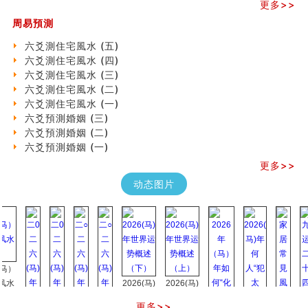
《高岛易断》(三)
更多>>
专家点评手上九大桃花线
周易預測
四柱八字快速直断技法
六爻測住宅風水 (五)
天池水
六爻測住宅風水 (四)
《高岛易断》(二)
六爻測住宅風水 (三)
创业容易成功的6种手相
六爻測住宅風水 (二)
算命先生都不外传的算命顺口溜
六爻測住宅風水 (一)
什么是到山到向？上山下水？
六爻預測婚姻 (三)
六爻算卦：我能面试升职吗？
六爻預測婚姻 (二)
《高岛易断》(一)
六爻預測婚姻 (一)
朱德總司命造 (名⼈⼋字淺析九）
刘燮鈞讲人相 手相论财运
更多>>
如何给企业起名才能提高影响力
动态图片
商铺风水布局
种种“面相”大剖析
同年同月同日同时同地生命运为何却完全不同？
商舖大門的風水原則 (上)
玄空本义(十一)
家居常見風水形煞及化解方法 (三)
天要下雨娘要嫁人
2026(马)
2026(马)
预测开店怎么样
年世界运
年世界运
更多>>
口相與命運