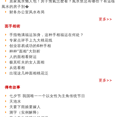
居家風水懶人包！房子煞氣怎麼看？風水禁忌有哪些？有這樣
商铺如何摆放物品催财招财
之
風水的房子別�
极其旺夫的女人面相
三)
财务办公室风水布局
家居常見風水形煞及化解方法 (二)
更多>>
居家風水懶人包！房子煞氣怎麼看？風水禁忌有哪些？有
這樣風水的房子別�
面手相術
南半球的八字如何推排
手指饱满福运加身，这种手相福运在何处？
玄空本义(六)
专家点评手上九大桃花线
额相与命运
创业容易成功的6种手相
风水先生林琅仙的传说
种种“面相”大剖析
从痣看相
人的面相看财运
姓名陰陽配置的凶吉
极其旺夫的女人面相
六爻測住宅風水 (四)
从痣看相
玄空本义 (五)
出现这几种面相桃花泛
财务办公室风水布局
更多>>
精选1500个五行属木的字
玄空本义 (四)
傳奇故事
八字算命：女命八字里日坐伤官克夫？
七夕节 我国唯一一个以女性为主角传统节日
六爻算卦：我俩之间是否还命中有未尽的缘分？
天池水
订婚就是定结婚日子吗
天要下雨娘要嫁人
清朝慈禧太后命造 (名人八字淺析七）
测字（实例解释）
玄空本义 (三)