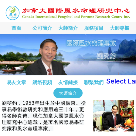
首頁
公司簡介
大師簡介
服務項目
大師專欄
Select L
易友文章
網络視頻
友情鏈接
聯繫我們
大师简介
劉燮鈞，1953年出生於中國廣東。從
事易學術數研究和應用逾三十年，更
得名師真傳。現任加拿大國際風水命
理研究中心總裁，是著名國際易學研
究家和風水命理專家。