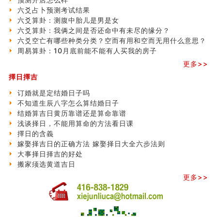
六爻占卜预测考试结果
六爻算卦：测腹中胎儿是男是女
六爻算卦：我俩之间是否还命中有未尽的缘分？
六爻空亡有哪些种类分类？空而有用和空而无用什么意思？
周易算卦：10月底前能不能有人买我的房子
更多>>
擇日擇吉
订婚就是定结婚日子吗
不知道生辰八字怎么算结婚日子
结婚算吉日黄历靠谱还是算命靠谱
浅谈择日，不能用算命的方法看日课
擇日的含義
嫁娶择吉日的正确方法 嫁娶择日大全六步法则
大事择日择吉的好处
搬家须选黄道吉日
更多>>