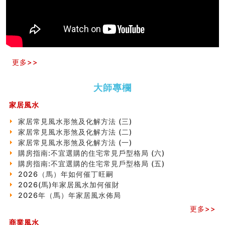
玄空本义(十)
六爻占卜预测考试结果
四墓库真诠
套房風水怎麼看？ 租屋風水禁忌有哪些？搬家禁忌要注
意！
精选1500个五行属金的字
更多>>
玄空本义(九)
八字十神与坐基关系详解
大師專欄
精选1000个五行属土的字
人的面相看财运
家居風水
玄空本义(八)
六爻算卦：测腹中胎儿是男是女
家居常見風水形煞及化解方法 (三)
中國改革開放總設計師鄧小平命造 (名人八字淺析八）
家居常見風水形煞及化解方法 (二)
测字（实例解释）
家居常見風水形煞及化解方法 (一)
精选1000个五行属火的字
購房指南:不宜選購的住宅常見戶型格局 (六)
玄空本义(七)
購房指南:不宜選購的住宅常見戶型格局 (五)
刘燮鈞讲人相 手纹与命运(二)
2026（馬）年如何催丁旺嗣
商铺如何摆放物品催财招财
2026(馬)年家居風水加何催財
极其旺夫的女人面相
2026年（馬）年家居風水佈局
家居常見風水形煞及化解方法 (二)
更多>>
居家風水懶人包！房子煞氣怎麼看？風水禁忌有哪些？有
商業風水
這樣風水的房子別�