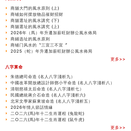
南半球的八字如何推排
商舖大門的風水原則 (上)
玄空本义(六)
商铺如何摆放物品催财招财
额相与命运
商舖選址的風水講究 (下)
风水先生林琅仙的传说
商舖選址的風水講究 (上)
从痣看相
2026年（馬）年升遷加薪旺財辦公風水佈局
姓名陰陽配置的凶吉
商鋪选址的風水原则
六爻測住宅風水 (四)
商铺门风水的〝三宜三不宜〞
玄空本义 (五)
2025（蛇）年升遷加薪旺財辦公風水佈局
财务办公室风水布局
更多>>
精选1500个五行属木的字
八字算命
玄空本义 (四)
八字算命：女命八字里日坐伤官克夫？
朱德總司命造 (名⼈⼋字淺析九）
六爻算卦：我俩之间是否还命中有未尽的缘分？
中國改革開放總設計師鄧小平命造 (名人八字淺析八）
订婚就是定结婚日子吗
清朝慈禧太后命造 (名人八字淺析七）
清朝慈禧太后命造 (名人八字淺析七）
民國總統蔣介石命造 (名人八字淺析六)
玄空本义 (三)
北宋文學家蘇東坡命造 (名人八字淺析五）
飞灵山传说故事
2026年情人節話情緣
命理解说：想请问什么时候能够遇到姻缘结婚？
二○二六(馬)年十二生肖運程 (兔龍蛇)
商舖選址的風水講究 (下)
二○二六(馬)年十二生肖運程 (鼠牛虎)
吉凶神跳上大运时的断法【四柱技巧】
更多>>
家居常見風水形煞及化解方法 (一)