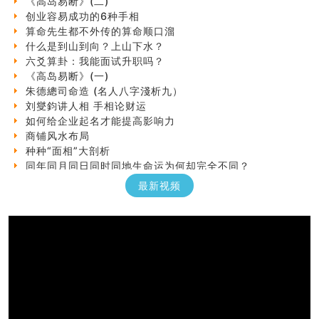
创业容易成功的6种手相
算命先生都不外传的算命顺口溜
什么是到山到向？上山下水？
六爻算卦：我能面试升职吗？
《高岛易断》(一)
朱德總司命造 (名⼈⼋字淺析九）
刘燮鈞讲人相 手相论财运
如何给企业起名才能提高影响力
商铺风水布局
种种“面相”大剖析
同年同月同日同时同地生命运为何却完全不同？
商舖大門的風水原則 (上)
最新视频
玄空本义(十一)
家居常見風水形煞及化解方法 (三)
天要下雨娘要嫁人
预测开店怎么样
口相與命運
六爻測住宅風水 (五)
一篇文章解答八字命理所有困惑
汽车风水
姓名字义玄机藏凶吉