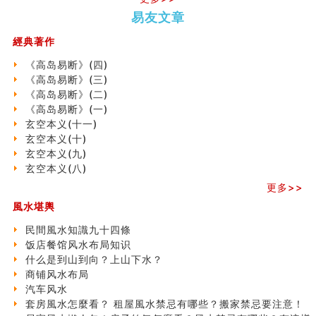
势概述
势概述
2026
2026(
六爻測住宅風水 (五)
易友文章
（下）
（上）
年
马)年
一篇文章解答八字命理所有困惑
（马）
何
經典著作
汽车风水
年如
人“犯
姓名字义玄机藏凶吉
《高岛易断》(四)
何“化
太
玄空本义(十)
《高岛易断》(三)
太岁”
岁”？
六爻占卜预测考试结果
《高岛易断》(二)
四墓库真诠
《高岛易断》(一)
套房風水怎麼看？ 租屋風水禁忌有哪些？搬家禁忌要注
玄空本义(十一)
二0
二0
二○
二○
家
意！
玄空本义(十)
二
二
二
二
居
九
精选1500个五行属金的字
玄空本义(九)
六
六
六
六
常
运
玄空本义(九)
玄空本义(八)
(马)
(马)
(马)
(马)
見
二
八字十神与坐基关系详解
年
年
年
年
風
⼗
更多>>
精选1000个五行属土的字
十
十
十
十
水
四
風水堪輿
人的面相看财运
二
二
二
二
形
山
玄空本义(八)
生
生
生
生
煞
飞
民間風水知識九十四條
六爻算卦：测腹中胎儿是男是女
肖
肖
肖
肖
及
星
饭店餐馆风水布局知识
中國改革開放總設計師鄧小平命造 (名人八字淺析八）
运
运
运
运
化
宅
什么是到山到向？上山下水？
测字（实例解释）
程
程
程
程
解
局
商铺风水布局
精选1000个五行属火的字
(兔
(鼠
(鸡
(马
方
浅
汽车风水
玄空本义(七)
龙
牛
狗
羊
法
析
套房風水怎麼看？ 租屋風水禁忌有哪些？搬家禁忌要注意！
刘燮鈞讲人相 手纹与命运(二)
蛇)
虎)
猪)
猴)
(一)
(