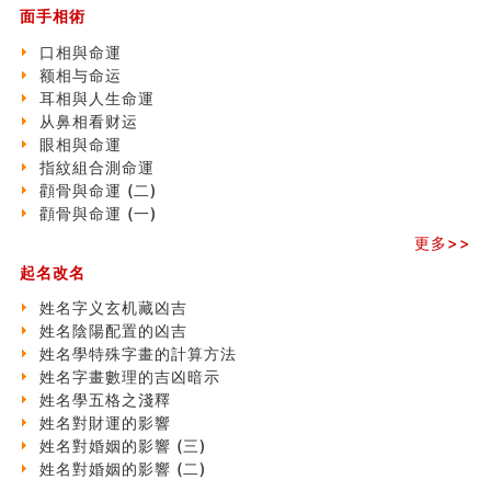
刘燮鈞讲人相 手纹与命运(一)
面手相術
玄空本义 (二)
口相與命運
大門風水五大禁忌！大門風水擺設？門中門風水解方？
额相与命运
出现这几种面相桃花泛
耳相與人生命運
寓意好的五行属水的汉字有哪些？五行属水的汉字大全
从鼻相看财运
玄空本义 (一)
眼相與命運
＂天下第一关＂的由来
指紋組合測命運
无名指长的人有艺术天赋？手指长短能看出什么？
顴骨與命運 (二)
六爻測住宅風水 (三)
顴骨與命運 (一)
別再一知半解！正解住宅風水十大禁忌
更多>>
《盲派命理》 ( 十六）
姓名學特殊字畫的計算方法
起名改名
風水辟邪大全
姓名字义玄机藏凶吉
七夕节 我国唯一一个以女性为主角传统节日
姓名陰陽配置的凶吉
手指饱满福运加身，这种手相福运在何处？
姓名學特殊字畫的計算方法
八字铁口直断经验总结五十条
姓名字畫數理的吉凶暗示
《高岛易断》(四)
姓名學五格之淺釋
民間風水知識九十四條
姓名對財運的影響
马斯克八字分析
姓名對婚姻的影響 (三)
饭店餐馆风水布局知识
姓名對婚姻的影響 (二)
六爻占卜中如何预测官运、事业运？