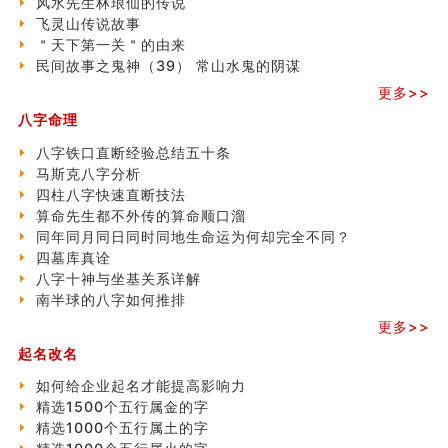
风水先生林琅仙的传说
飞灵山传说故事
飞灵山传说故事
命理解说：想请问什么时候能够遇到姻缘结婚？
＂天下第一关＂的由来
商舖選址的風水講究 (下)
民间故事之鬼神（39） 常山水鬼的阴谋
吉凶神跳上大运时的断法【四柱技巧】
家居常見風水形煞及化解方法 (一)
更多>>
刘燮鈞讲人相 手纹与命运(一)
八字命理
玄空本义 (二)
八字铁口直断经验总结五十条
大門風水五大禁忌！大門風水擺設？門中門風水解方？
马斯克八字分析
出现这几种面相桃花泛
四柱八字快速直断技法
寓意好的五行属水的汉字有哪些？五行属水的汉字大全
算命先生都不外传的算命顺口溜
玄空本义 (一)
同年同月同日同时同地生命运为何却完全不同？
＂天下第一关＂的由来
四墓库真诠
无名指长的人有艺术天赋？手指长短能看出什么？
八字十神与坐基关系详解
六爻測住宅風水 (三)
南半球的八字如何推排
別再一知半解！正解住宅風水十大禁忌
《盲派命理》 ( 十六）
更多>>
姓名學特殊字畫的計算方法
起名改名
風水辟邪大全
如何给企业起名才能提高影响力
精选1500个五行属金的字
精选1000个五行属土的字