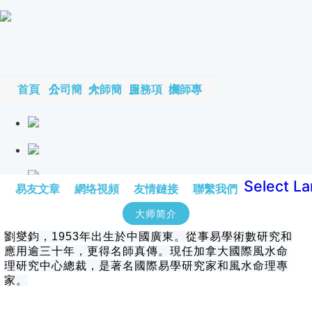
首頁
公司簡介
大師簡介
服務項目
大師專欄
Select L
易友文章
網络視頻
友情鏈接
聯繫我們
大师简介
劉燮鈞，1953年出生於中國廣東。從事易學術數研究和
應用逾三十年，更得名師真傳。現任加拿大國際風水命
理研究中心總裁，是著名國際易學研究家和風水命理專
家。