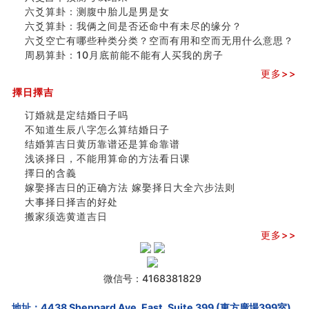
六爻算卦：测腹中胎儿是男是女
六爻算卦：我俩之间是否还命中有未尽的缘分？
六爻空亡有哪些种类分类？空而有用和空而无用什么意思？
周易算卦：10月底前能不能有人买我的房子
更多>>
擇日擇吉
订婚就是定结婚日子吗
不知道生辰八字怎么算结婚日子
结婚算吉日黄历靠谱还是算命靠谱
浅谈择日，不能用算命的方法看日课
擇日的含義
嫁娶择吉日的正确方法 嫁娶择日大全六步法则
大事择日择吉的好处
搬家须选黄道吉日
更多>>
微信号：4168381829
地址：4438 Sheppard Ave. East, Suite 399 (東方廣場399室),