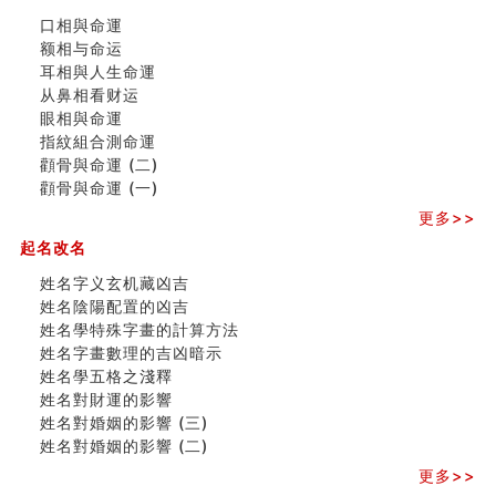
命理解说：想请问什么时候能够遇到姻缘结婚？
口相與命運
商舖選址的風水講究 (下)
额相与命运
吉凶神跳上大运时的断法【四柱技巧】
耳相與人生命運
家居常見風水形煞及化解方法 (一)
从鼻相看财运
刘燮鈞讲人相 手纹与命运(一)
眼相與命運
玄空本义 (二)
指紋組合測命運
大門風水五大禁忌！大門風水擺設？門中門風水解方？
顴骨與命運 (二)
出现这几种面相桃花泛
顴骨與命運 (一)
寓意好的五行属水的汉字有哪些？五行属水的汉字大全
玄空本义 (一)
更多>>
＂天下第一关＂的由来
起名改名
无名指长的人有艺术天赋？手指长短能看出什么？
六爻測住宅風水 (三)
姓名字义玄机藏凶吉
別再一知半解！正解住宅風水十大禁忌
姓名陰陽配置的凶吉
《盲派命理》 ( 十六）
姓名學特殊字畫的計算方法
姓名學特殊字畫的計算方法
姓名字畫數理的吉凶暗示
風水辟邪大全
姓名學五格之淺釋
八字天干合化详解
姓名對財運的影響
姓名對婚姻的影響 (三)
姓名對婚姻的影響 (二)
更多>>