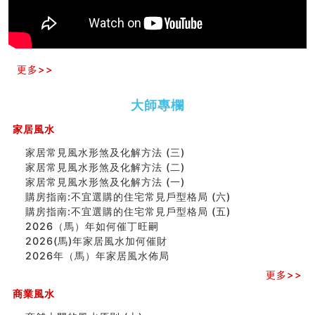
一篇文章解答八字命理所有困惑
汽车风水
姓名字义玄机藏凶吉
玄空本义(十)
更多>>
六爻占卜预测考试结果
四墓库真诠
套房風水怎麼看？ 租屋風水禁忌有哪些？搬家禁忌要注
大師專欄
意！
家居風水
精选1500个五行属金的字
玄空本义(九)
家居常見風水形煞及化解方法 (三)
八字十神与坐基关系详解
家居常見風水形煞及化解方法 (二)
精选1000个五行属土的字
家居常見風水形煞及化解方法 (一)
人的面相看财运
購房指南:不宜選購的住宅常見戶型格局 (六)
玄空本义(八)
購房指南:不宜選購的住宅常見戶型格局 (五)
六爻算卦：测腹中胎儿是男是女
2026（馬）年如何催丁旺嗣
中國改革開放總設計師鄧小平命造 (名人八字淺析八）
2026(馬)年家居風水加何催財
测字（实例解释）
2026年（馬）年家居風水佈局
精选1000个五行属火的字
更多>>
玄空本义(七)
刘燮鈞讲人相 手纹与命运(二)
商業風水
商铺如何摆放物品催财招财