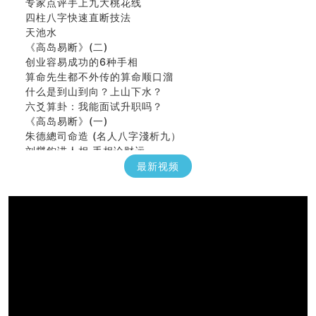
专家点评手上九大桃花线
四柱八字快速直断技法
天池水
《高岛易断》(二)
创业容易成功的6种手相
算命先生都不外传的算命顺口溜
什么是到山到向？上山下水？
六爻算卦：我能面试升职吗？
《高岛易断》(一)
朱德總司命造 (名⼈⼋字淺析九）
刘燮鈞讲人相 手相论财运
如何给企业起名才能提高影响力
最新视频
商铺风水布局
种种“面相”大剖析
同年同月同日同时同地生命运为何却完全不同？
商舖大門的風水原則 (上)
玄空本义(十一)
家居常見風水形煞及化解方法 (三)
天要下雨娘要嫁人
预测开店怎么样
口相與命運
六爻測住宅風水 (五)