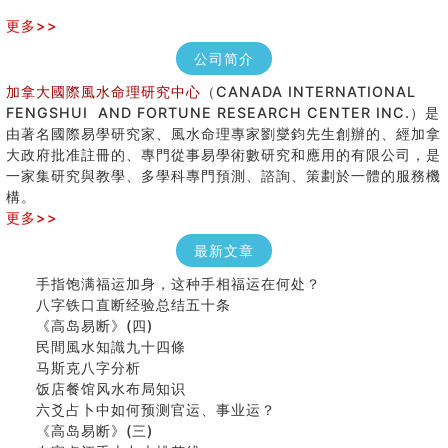
更多>>
公司简介
加拿大國際風水命理研究中心
（CANADA INTERNATIONAL
FENGSHUI AND FORTUNE RESEARCH CENTER INC.）是
由著名國際易學研究家、風水命理專家劉燮鈞先生創辦的、經加拿
大政府批准註冊的、專門從事易學術數研究和應用的有限公司，是
一家集研究與教學、多學科專門預測、諮詢、策劃於一體的服務機
構。
更多>>
最新文章
手指饱满福运加身，这种手相福运在何处？
八字铁口直断经验总结五十条
《高岛易断》(四)
民間風水知識九十四條
马斯克八字分析
饭店餐馆风水布局知识
六爻占卜中如何预测官运、事业运？
《高岛易断》(三)