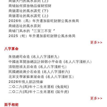
商舖大門的風水原則 (上)
极其旺夫的女人面相
商铺如何摆放物品催财招财
家居常見風水形煞及化解方法 (二)
商舖選址的風水講究 (下)
居家風水懶人包！房子煞氣怎麼看？風水禁忌有哪些？有
商舖選址的風水講究 (上)
這樣風水的房子別�
2026年（馬）年升遷加薪旺財辦公風水佈局
南半球的八字如何推排
商鋪选址的風水原则
玄空本义(六)
商铺门风水的〝三宜三不宜〞
额相与命运
2025（蛇）年升遷加薪旺財辦公風水佈局
风水先生林琅仙的传说
更多>>
从痣看相
姓名陰陽配置的凶吉
八字算命
六爻測住宅風水 (四)
朱德總司命造 (名⼈⼋字淺析九）
玄空本义 (五)
中國改革開放總設計師鄧小平命造 (名人八字淺析八）
财务办公室风水布局
清朝慈禧太后命造 (名人八字淺析七）
精选1500个五行属木的字
民國總統蔣介石命造 (名人八字淺析六)
玄空本义 (四)
北宋文學家蘇東坡命造 (名人八字淺析五）
八字算命：女命八字里日坐伤官克夫？
2026年情人節話情緣
六爻算卦：我俩之间是否还命中有未尽的缘分？
二○二六(馬)年十二生肖運程 (兔龍蛇)
订婚就是定结婚日子吗
二○二六(馬)年十二生肖運程 (鼠牛虎)
清朝慈禧太后命造 (名人八字淺析七）
玄空本义 (三)
更多>>
飞灵山传说故事
面手相術