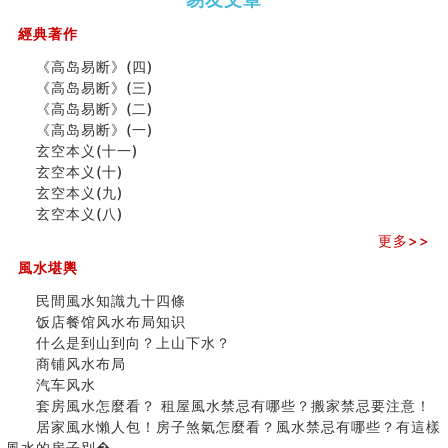
（下）
（上）
年
马)年
（马）
何
經典著作
年如
人“犯
《高岛易断》(四)
何“化
太
《高岛易断》(三)
太岁”
岁”？
《高岛易断》(二)
《高岛易断》(一)
玄空本义(十一)
二0
二0
二○
二○
家
玄空本义(十)
二
二
二
二
居
九
玄空本义(九)
六
六
六
六
常
运
玄空本义(八)
(马)
(马)
(马)
(马)
見
二
年
年
年
年
風
⼗
更多>>
十
十
十
十
水
四
風水堪輿
二
二
二
二
形
山
生
生
生
生
煞
飞
民間風水知識九十四條
肖
肖
肖
肖
及
星
饭店餐馆风水布局知识
运
运
运
运
化
宅
什么是到山到向？上山下水？
程
程
程
程
解
局
商铺风水布局
(兔
(鼠
(鸡
(马
方
浅
汽车风水
龙
牛
狗
羊
法
析
套房風水怎麼看？ 租屋風水禁忌有哪些？搬家禁忌要注意！
蛇)
虎)
猪)
猴)
(一)
(
居家風水懶人包！房子煞氣怎麼看？風水禁忌有哪些？有這樣
之
風水的房子別�