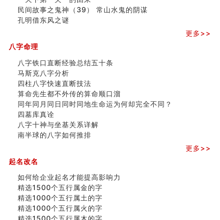
民间故事之鬼神（39） 常山水鬼的阴谋
孔明借东风之谜
更多>>
八字命理
八字铁口直断经验总结五十条
马斯克八字分析
四柱八字快速直断技法
算命先生都不外传的算命顺口溜
同年同月同日同时同地生命运为何却完全不同？
四墓库真诠
八字十神与坐基关系详解
南半球的八字如何推排
更多>>
起名改名
如何给企业起名才能提高影响力
精选1500个五行属金的字
精选1000个五行属土的字
精选1000个五行属火的字
精选1500个五行属木的字