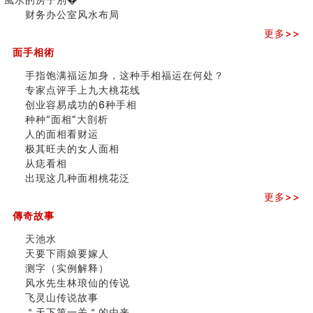
三)
财务办公室风水布局
更多>>
面手相術
手指饱满福运加身，这种手相福运在何处？
专家点评手上九大桃花线
创业容易成功的6种手相
种种“面相”大剖析
人的面相看财运
极其旺夫的女人面相
从痣看相
出现这几种面相桃花泛
更多>>
傳奇故事
天池水
天要下雨娘要嫁人
测字（实例解释）
风水先生林琅仙的传说
飞灵山传说故事
＂天下第一关＂的由来