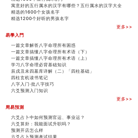
寓意好的五行属水的汉字有哪些？五行属水的汉字大全
精选的1600个女孩名字
精选1200个好听的男孩名字
更多>>
易學入門
一篇文章解答八字命理所有困惑
一篇文章搞懂八字命理所有术语（下）
一篇文章搞懂八字命理所有术语（上）
学习八字命理必背基础知识
辰戌丑未四墓库详解（二）「四柱基础」
四柱玄机读书笔记
八字入门·批八字技巧
六爻预测入门知识
更多>>
周易預測
六爻占卜中如何预测官运、事业运？
六爻算卦：我能面试升职吗？
预测开店怎么样
六爻占卜预测考试结果