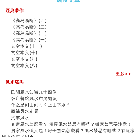
（下）
（上）
年
马)年
商舖大門的風水原則 (上)
（马）
何
經典著作
玄空本义(十一)
年如
人“犯
家居常見風水形煞及化解方法 (三)
《高岛易断》(四)
何“化
太
天要下雨娘要嫁人
《高岛易断》(三)
太岁”
岁”？
预测开店怎么样
《高岛易断》(二)
口相與命運
《高岛易断》(一)
六爻測住宅風水 (五)
玄空本义(十一)
二0
二0
二○
二○
家
一篇文章解答八字命理所有困惑
玄空本义(十)
二
二
二
二
居
九
汽车风水
玄空本义(九)
六
六
六
六
常
运
姓名字义玄机藏凶吉
玄空本义(八)
(马)
(马)
(马)
(马)
見
二
玄空本义(十)
年
年
年
年
風
⼗
更多>>
六爻占卜预测考试结果
十
十
十
十
水
四
四墓库真诠
風水堪輿
二
二
二
二
形
山
套房風水怎麼看？ 租屋風水禁忌有哪些？搬家禁忌要注
生
生
生
生
煞
飞
民間風水知識九十四條
意！
肖
肖
肖
肖
及
星
饭店餐馆风水布局知识
精选1500个五行属金的字
运
运
运
运
化
宅
什么是到山到向？上山下水？
玄空本义(九)
程
程
程
程
解
局
商铺风水布局
八字十神与坐基关系详解
(兔
(鼠
(鸡
(马
方
浅
汽车风水
精选1000个五行属土的字
龙
牛
狗
羊
法
析
套房風水怎麼看？ 租屋風水禁忌有哪些？搬家禁忌要注意！
人的面相看财运
蛇)
虎)
猪)
猴)
(一)
(
居家風水懶人包！房子煞氣怎麼看？風水禁忌有哪些？有這樣
玄空本义(八)
之
風水的房子別�