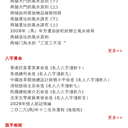
商舖大門的風水原則 (下)
刘燮鈞讲人相 手纹与命运(二)
商舖大門的風水原則 (上)
商铺如何摆放物品催财招财
商铺如何摆放物品催财招财
极其旺夫的女人面相
商舖選址的風水講究 (下)
家居常見風水形煞及化解方法 (二)
商舖選址的風水講究 (上)
居家風水懶人包！房子煞氣怎麼看？風水禁忌有哪些？有
2026年（馬）年升遷加薪旺財辦公風水佈局
這樣風水的房子別�
商鋪选址的風水原则
南半球的八字如何推排
商铺门风水的〝三宜三不宜〞
玄空本义(六)
更多>>
额相与命运
八字算命
风水先生林琅仙的传说
从痣看相
香港巨富霍英東命造 (名人八字淺析十）
姓名陰陽配置的凶吉
朱德總司命造 (名⼈⼋字淺析九）
六爻測住宅風水 (四)
中國改革開放總設計師鄧小平命造 (名人八字淺析八）
玄空本义 (五)
清朝慈禧太后命造 (名人八字淺析七）
财务办公室风水布局
民國總統蔣介石命造 (名人八字淺析六)
精选1500个五行属木的字
北宋文學家蘇東坡命造 (名人八字淺析五）
玄空本义 (四)
2026年情人節話情緣
八字算命：女命八字里日坐伤官克夫？
二○二六(馬)年十二生肖運程 (兔龍蛇)
六爻算卦：我俩之间是否还命中有未尽的缘分？
更多>>
订婚就是定结婚日子吗
清朝慈禧太后命造 (名人八字淺析七）
面手相術