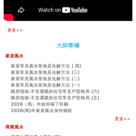
预测开店怎么样
口相與命運
六爻測住宅風水 (五)
一篇文章解答八字命理所有困惑
汽车风水
更多>>
姓名字义玄机藏凶吉
玄空本义(十)
大師專欄
六爻占卜预测考试结果
四墓库真诠
家居風水
套房風水怎麼看？ 租屋風水禁忌有哪些？搬家禁忌要注
意！
家居常見風水形煞及化解方法 ( 四)
精选1500个五行属金的字
家居常見風水形煞及化解方法 (三)
玄空本义(九)
家居常見風水形煞及化解方法 (二)
八字十神与坐基关系详解
家居常見風水形煞及化解方法 (一)
精选1000个五行属土的字
購房指南:不宜選購的住宅常見戶型格局 (六)
人的面相看财运
購房指南:不宜選購的住宅常見戶型格局 (五)
玄空本义(八)
2026（馬）年如何催丁旺嗣
六爻算卦：测腹中胎儿是男是女
2026(馬)年家居風水加何催財
中國改革開放總設計師鄧小平命造 (名人八字淺析八）
更多>>
测字（实例解释）
商業風水
精选1000个五行属火的字
玄空本义(七)