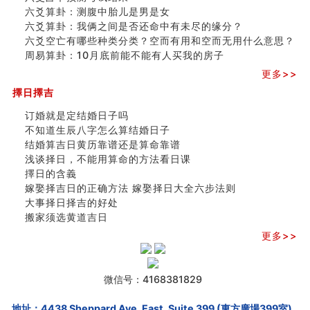
六爻算卦：测腹中胎儿是男是女
六爻算卦：我俩之间是否还命中有未尽的缘分？
六爻空亡有哪些种类分类？空而有用和空而无用什么意思？
周易算卦：10月底前能不能有人买我的房子
更多>>
擇日擇吉
订婚就是定结婚日子吗
不知道生辰八字怎么算结婚日子
结婚算吉日黄历靠谱还是算命靠谱
浅谈择日，不能用算命的方法看日课
擇日的含義
嫁娶择吉日的正确方法 嫁娶择日大全六步法则
大事择日择吉的好处
搬家须选黄道吉日
更多>>
微信号：4168381829
地址：4438 Sheppard Ave. East, Suite 399 (東方廣場399室),