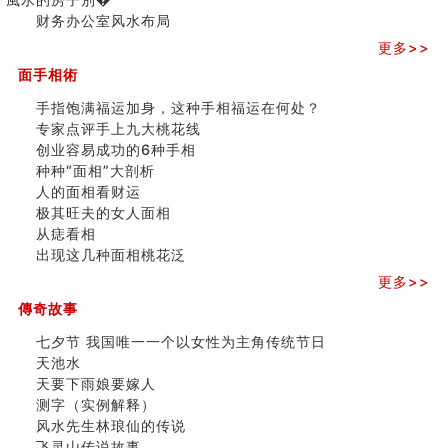
六爻算卦：测腹中胎儿是男是女
三)
财务办公室风水布局
中國改革開放總設計師鄧小平命造 (名人八字淺析八）
更多>>
测字（实例解释）
精选1000个五行属火的字
面手相術
玄空本义(七)
手指饱满福运加身，这种手相福运在何处？
刘燮鈞讲人相 手纹与命运(二)
专家点评手上九大桃花线
商铺如何摆放物品催财招财
创业容易成功的6种手相
极其旺夫的女人面相
种种“面相”大剖析
家居常見風水形煞及化解方法 (二)
人的面相看财运
居家風水懶人包！房子煞氣怎麼看？風水禁忌有哪些？有
极其旺夫的女人面相
這樣風水的房子別�
从痣看相
南半球的八字如何推排
出现这几种面相桃花泛
玄空本义(六)
额相与命运
更多>>
风水先生林琅仙的传说
傳奇故事
从痣看相
七夕节 我国唯一一个以女性为主角传统节日
姓名陰陽配置的凶吉
天池水
六爻測住宅風水 (四)
天要下雨娘要嫁人
玄空本义 (五)
测字（实例解释）
财务办公室风水布局
风水先生林琅仙的传说
精选1500个五行属木的字
飞灵山传说故事