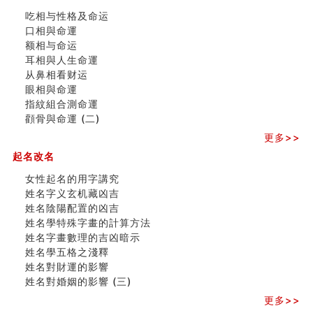
玄空本义 (三)
吃相与性格及命运
飞灵山传说故事
口相與命運
命理解说：想请问什么时候能够遇到姻缘结婚？
额相与命运
商舖選址的風水講究 (下)
耳相與人生命運
吉凶神跳上大运时的断法【四柱技巧】
从鼻相看财运
家居常見風水形煞及化解方法 (一)
眼相與命運
刘燮鈞讲人相 手纹与命运(一)
指紋組合測命運
玄空本义 (二)
顴骨與命運 (二)
大門風水五大禁忌！大門風水擺設？門中門風水解方？
更多>>
出现这几种面相桃花泛
寓意好的五行属水的汉字有哪些？五行属水的汉字大全
起名改名
玄空本义 (一)
女性起名的用字講究
女性起名的用字講究
姓名字义玄机藏凶吉
香港巨富霍英東命造 (名人八字淺析十）
姓名陰陽配置的凶吉
購房十大風水原則 (上)
姓名學特殊字畫的計算方法
七夕节 我国唯一一个以女性为主角传统节日
姓名字畫數理的吉凶暗示
商舖大門的風水原則 (下)
姓名學五格之淺釋
手指饱满福运加身，这种手相福运在何处？
姓名對財運的影響
家居常見風水形煞及化解方法 ( 四)
姓名對婚姻的影響 (三)
八字铁口直断经验总结五十条
《高岛易断》(四)
更多>>