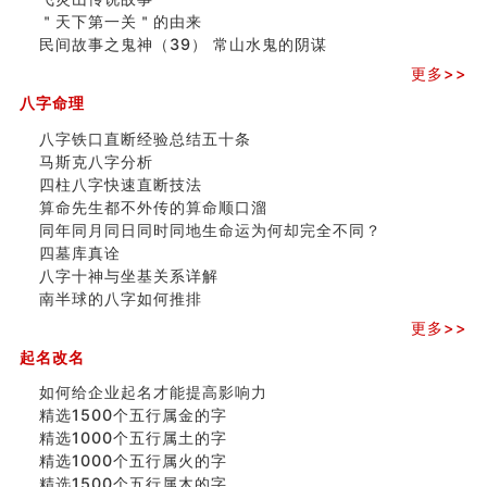
玄空本义 (四)
＂天下第一关＂的由来
八字算命：女命八字里日坐伤官克夫？
民间故事之鬼神（39） 常山水鬼的阴谋
六爻算卦：我俩之间是否还命中有未尽的缘分？
订婚就是定结婚日子吗
更多>>
清朝慈禧太后命造 (名人八字淺析七）
八字命理
玄空本义 (三)
飞灵山传说故事
八字铁口直断经验总结五十条
命理解说：想请问什么时候能够遇到姻缘结婚？
马斯克八字分析
商舖選址的風水講究 (下)
四柱八字快速直断技法
吉凶神跳上大运时的断法【四柱技巧】
算命先生都不外传的算命顺口溜
家居常見風水形煞及化解方法 (一)
同年同月同日同时同地生命运为何却完全不同？
刘燮鈞讲人相 手纹与命运(一)
四墓库真诠
玄空本义 (二)
八字十神与坐基关系详解
大門風水五大禁忌！大門風水擺設？門中門風水解方？
南半球的八字如何推排
出现这几种面相桃花泛
更多>>
寓意好的五行属水的汉字有哪些？五行属水的汉字大全
起名改名
玄空本义 (一)
如何给企业起名才能提高影响力
精选1500个五行属金的字
精选1000个五行属土的字
精选1000个五行属火的字
精选1500个五行属木的字