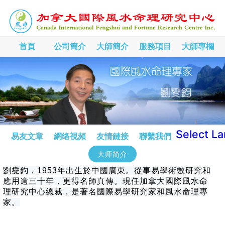
首頁
公司簡介
大師簡介
服務項目
大師專欄
Select L
易友文章
網络視頻
友情鏈接
聯繫我們
大师简介
劉燮鈞，1953年出生於中國廣東。從事易學術數研究和
應用逾三十年，更得名師真傳。現任加拿大國際風水命
理研究中心總裁，是著名國際易學研究家和風水命理專
家。