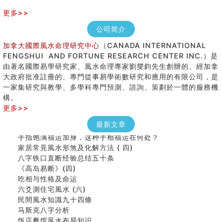
更多>>
公司简介
加拿大國際風水命理研究中心
（CANADA INTERNATIONAL
FENGSHUI AND FORTUNE RESEARCH CENTER INC.）是
由著名國際易學研究家、風水命理專家劉燮鈞先生創辦的、經加拿
大政府批准註冊的、專門從事易學術數研究和應用的有限公司，是
女性起名的用字講究
一家集研究與教學、多學科專門預測、諮詢、策劃於一體的服務機
香港巨富霍英東命造 (名人八字淺析十）
構。
購房十大風水原則 (上)
更多>>
七夕节 我国唯一一个以女性为主角传统节日
商舖大門的風水原則 (下)
最新文章
手指饱满福运加身，这种手相福运在何处？
家居常見風水形煞及化解方法 ( 四)
八字铁口直断经验总结五十条
《高岛易断》(四)
吃相与性格及命运
六爻測住宅風水 (六)
民間風水知識九十四條
马斯克八字分析
饭店餐馆风水布局知识