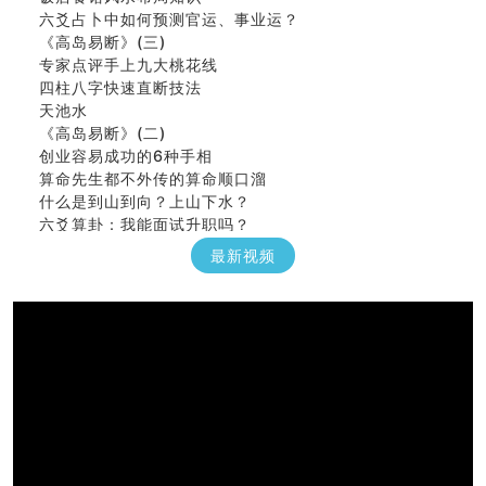
六爻占卜中如何预测官运、事业运？
《高岛易断》(三)
专家点评手上九大桃花线
四柱八字快速直断技法
天池水
《高岛易断》(二)
创业容易成功的6种手相
算命先生都不外传的算命顺口溜
什么是到山到向？上山下水？
六爻算卦：我能面试升职吗？
《高岛易断》(一)
最新视频
朱德總司命造 (名⼈⼋字淺析九）
刘燮鈞讲人相 手相论财运
如何给企业起名才能提高影响力
商铺风水布局
种种“面相”大剖析
同年同月同日同时同地生命运为何却完全不同？
商舖大門的風水原則 (上)
玄空本义(十一)
家居常見風水形煞及化解方法 (三)
天要下雨娘要嫁人