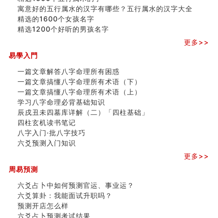
寓意好的五行属水的汉字有哪些？五行属水的汉字大全
精选的1600个女孩名字
精选1200个好听的男孩名字
更多>>
易學入門
一篇文章解答八字命理所有困惑
一篇文章搞懂八字命理所有术语（下）
一篇文章搞懂八字命理所有术语（上）
学习八字命理必背基础知识
辰戌丑未四墓库详解（二）「四柱基础」
四柱玄机读书笔记
八字入门·批八字技巧
六爻预测入门知识
更多>>
周易預測
六爻占卜中如何预测官运、事业运？
六爻算卦：我能面试升职吗？
预测开店怎么样
六爻占卜预测考试结果