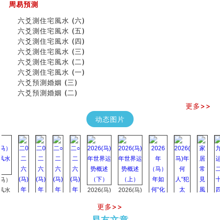
吃相与性格及命运
周易預測
六爻測住宅風水 (六)
六爻測住宅風水 (六)
民間風水知識九十四條
六爻測住宅風水 (五)
马斯克八字分析
六爻測住宅風水 (四)
饭店餐馆风水布局知识
六爻測住宅風水 (三)
六爻占卜中如何预测官运、事业运？
六爻測住宅風水 (二)
《高岛易断》(三)
六爻測住宅風水 (一)
专家点评手上九大桃花线
六爻預測婚姻 (三)
四柱八字快速直断技法
六爻預測婚姻 (二)
天池水
《高岛易断》(二)
更多>>
创业容易成功的6种手相
动态图片
算命先生都不外传的算命顺口溜
什么是到山到向？上山下水？
六爻算卦：我能面试升职吗？
《高岛易断》(一)
朱德總司命造 (名⼈⼋字淺析九）
刘燮鈞讲人相 手相论财运
如何给企业起名才能提高影响力
2026(马)
2026(马)
商铺风水布局
年世界运
年世界运
更多>>
种种“面相”大剖析
势概述
势概述
2026
2026(
同年同月同日同时同地生命运为何却完全不同？
易友文章