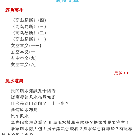
（下）
（上）
年
马)年
一篇文章解答八字命理所有困惑
（马）
何
經典著作
汽车风水
年如
人“犯
姓名字义玄机藏凶吉
《高岛易断》(四)
何“化
太
玄空本义(十)
《高岛易断》(三)
太岁”
岁”？
六爻占卜预测考试结果
《高岛易断》(二)
四墓库真诠
《高岛易断》(一)
套房風水怎麼看？ 租屋風水禁忌有哪些？搬家禁忌要注
玄空本义(十一)
二0
二0
二○
二○
家
意！
玄空本义(十)
二
二
二
二
居
九
精选1500个五行属金的字
玄空本义(九)
六
六
六
六
常
运
玄空本义(九)
玄空本义(八)
(马)
(马)
(马)
(马)
見
二
八字十神与坐基关系详解
年
年
年
年
風
⼗
更多>>
精选1000个五行属土的字
十
十
十
十
水
四
人的面相看财运
風水堪輿
二
二
二
二
形
山
玄空本义(八)
生
生
生
生
煞
飞
民間風水知識九十四條
六爻算卦：测腹中胎儿是男是女
肖
肖
肖
肖
及
星
饭店餐馆风水布局知识
中國改革開放總設計師鄧小平命造 (名人八字淺析八）
运
运
运
运
化
宅
什么是到山到向？上山下水？
测字（实例解释）
程
程
程
程
解
局
商铺风水布局
精选1000个五行属火的字
(兔
(鼠
(鸡
(马
方
浅
汽车风水
玄空本义(七)
龙
牛
狗
羊
法
析
套房風水怎麼看？ 租屋風水禁忌有哪些？搬家禁忌要注意！
刘燮鈞讲人相 手纹与命运(二)
蛇)
虎)
猪)
猴)
(一)
(
居家風水懶人包！房子煞氣怎麼看？風水禁忌有哪些？有這樣
商铺如何摆放物品催财招财
之
風水的房子別�