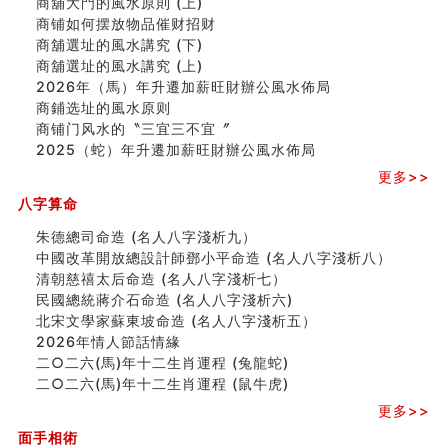
商舖大門的風水原則 (上)
玄空本义(六)
商铺如何摆放物品催财招财
额相与命运
商舖選址的風水講究 (下)
风水先生林琅仙的传说
商舖選址的風水講究 (上)
从痣看相
2026年（馬）年升遷加薪旺財辦公風水佈局
姓名陰陽配置的凶吉
商鋪选址的風水原则
六爻測住宅風水 (四)
商铺门风水的〝三宜三不宜〞
玄空本义 (五)
2025（蛇）年升遷加薪旺財辦公風水佈局
财务办公室风水布局
更多>>
精选1500个五行属木的字
八字算命
玄空本义 (四)
八字算命：女命八字里日坐伤官克夫？
朱德總司命造 (名⼈⼋字淺析九）
六爻算卦：我俩之间是否还命中有未尽的缘分？
中國改革開放總設計師鄧小平命造 (名人八字淺析八）
订婚就是定结婚日子吗
清朝慈禧太后命造 (名人八字淺析七）
清朝慈禧太后命造 (名人八字淺析七）
民國總統蔣介石命造 (名人八字淺析六)
玄空本义 (三)
北宋文學家蘇東坡命造 (名人八字淺析五）
飞灵山传说故事
2026年情人節話情緣
命理解说：想请问什么时候能够遇到姻缘结婚？
二○二六(馬)年十二生肖運程 (兔龍蛇)
商舖選址的風水講究 (下)
二○二六(馬)年十二生肖運程 (鼠牛虎)
吉凶神跳上大运时的断法【四柱技巧】
更多>>
家居常見風水形煞及化解方法 (一)
刘燮鈞讲人相 手纹与命运(一)
面手相術