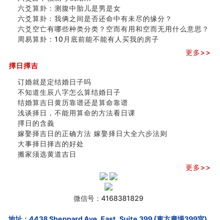
六爻算卦：测腹中胎儿是男是女
六爻算卦：我俩之间是否还命中有未尽的缘分？
六爻空亡有哪些种类分类？空而有用和空而无用什么意思？
周易算卦：10月底前能不能有人买我的房子
更多>>
擇日擇吉
订婚就是定结婚日子吗
不知道生辰八字怎么算结婚日子
结婚算吉日黄历靠谱还是算命靠谱
浅谈择日，不能用算命的方法看日课
擇日的含義
嫁娶择吉日的正确方法 嫁娶择日大全六步法则
大事择日择吉的好处
搬家须选黄道吉日
更多>>
微信号：4168381829
地址：4438 Sheppard Ave. East, Suite 399 (東方廣場399室),