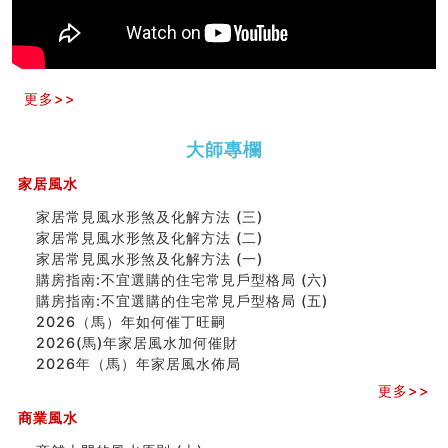
六爻占卜预测考试结果
四墓库真诠
套房風水怎麼看？ 租屋風水禁忌有哪些？搬家禁忌要注
意！
精选1500个五行属金的字
更多>>
玄空本义(九)
八字十神与坐基关系详解
大師專欄
精选1000个五行属土的字
人的面相看财运
家居風水
玄空本义(八)
六爻算卦：测腹中胎儿是男是女
家居常見風水形煞及化解方法 (三)
中國改革開放總設計師鄧小平命造 (名人八字淺析八）
家居常見風水形煞及化解方法 (二)
测字（实例解释）
家居常見風水形煞及化解方法 (一)
精选1000个五行属火的字
購房指南:不宜選購的住宅常見戶型格局 (六)
玄空本义(七)
購房指南:不宜選購的住宅常見戶型格局 (五)
刘燮鈞讲人相 手纹与命运(二)
2026（馬）年如何催丁旺嗣
商铺如何摆放物品催财招财
2026(馬)年家居風水加何催財
极其旺夫的女人面相
2026年（馬）年家居風水佈局
家居常見風水形煞及化解方法 (二)
更多>>
居家風水懶人包！房子煞氣怎麼看？風水禁忌有哪些？有
商業風水
這樣風水的房子別�
南半球的八字如何推排