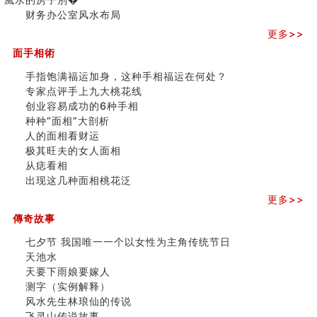
极其旺夫的女人面相
三)
财务办公室风水布局
家居常見風水形煞及化解方法 (二)
更多>>
居家風水懶人包！房子煞氣怎麼看？風水禁忌有哪些？有
這樣風水的房子別�
面手相術
南半球的八字如何推排
手指饱满福运加身，这种手相福运在何处？
玄空本义(六)
专家点评手上九大桃花线
额相与命运
创业容易成功的6种手相
风水先生林琅仙的传说
种种“面相”大剖析
从痣看相
人的面相看财运
姓名陰陽配置的凶吉
极其旺夫的女人面相
六爻測住宅風水 (四)
从痣看相
玄空本义 (五)
出现这几种面相桃花泛
财务办公室风水布局
精选1500个五行属木的字
更多>>
玄空本义 (四)
傳奇故事
八字算命：女命八字里日坐伤官克夫？
七夕节 我国唯一一个以女性为主角传统节日
六爻算卦：我俩之间是否还命中有未尽的缘分？
天池水
订婚就是定结婚日子吗
天要下雨娘要嫁人
清朝慈禧太后命造 (名人八字淺析七）
测字（实例解释）
玄空本义 (三)
风水先生林琅仙的传说
飞灵山传说故事
飞灵山传说故事