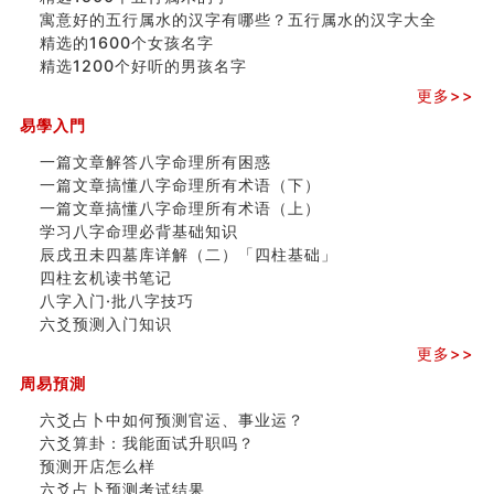
寓意好的五行属水的汉字有哪些？五行属水的汉字大全
精选的1600个女孩名字
精选1200个好听的男孩名字
更多>>
易學入門
一篇文章解答八字命理所有困惑
一篇文章搞懂八字命理所有术语（下）
一篇文章搞懂八字命理所有术语（上）
学习八字命理必背基础知识
辰戌丑未四墓库详解（二）「四柱基础」
四柱玄机读书笔记
八字入门·批八字技巧
六爻预测入门知识
更多>>
周易預測
六爻占卜中如何预测官运、事业运？
六爻算卦：我能面试升职吗？
预测开店怎么样
六爻占卜预测考试结果