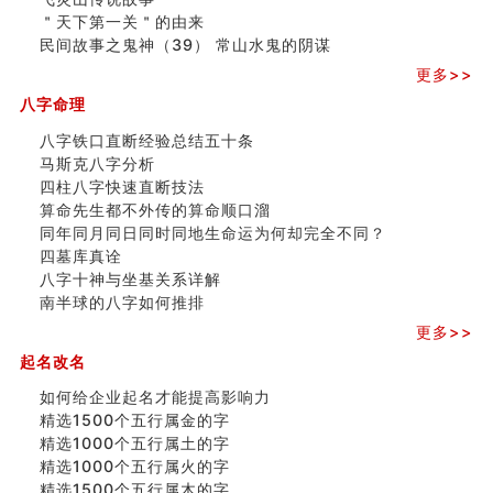
命理解说：想请问什么时候能够遇到姻缘结婚？
＂天下第一关＂的由来
商舖選址的風水講究 (下)
民间故事之鬼神（39） 常山水鬼的阴谋
吉凶神跳上大运时的断法【四柱技巧】
家居常見風水形煞及化解方法 (一)
更多>>
刘燮鈞讲人相 手纹与命运(一)
八字命理
玄空本义 (二)
大門風水五大禁忌！大門風水擺設？門中門風水解方？
八字铁口直断经验总结五十条
出现这几种面相桃花泛
马斯克八字分析
寓意好的五行属水的汉字有哪些？五行属水的汉字大全
四柱八字快速直断技法
玄空本义 (一)
算命先生都不外传的算命顺口溜
＂天下第一关＂的由来
同年同月同日同时同地生命运为何却完全不同？
无名指长的人有艺术天赋？手指长短能看出什么？
四墓库真诠
六爻測住宅風水 (三)
八字十神与坐基关系详解
別再一知半解！正解住宅風水十大禁忌
南半球的八字如何推排
《盲派命理》 ( 十六）
更多>>
姓名學特殊字畫的計算方法
起名改名
風水辟邪大全
如何给企业起名才能提高影响力
精选1500个五行属金的字
精选1000个五行属土的字
精选1000个五行属火的字
精选1500个五行属木的字