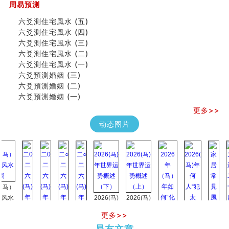
专家点评手上九大桃花线
周易預測
四柱八字快速直断技法
六爻測住宅風水 (五)
天池水
六爻測住宅風水 (四)
《高岛易断》(二)
六爻測住宅風水 (三)
创业容易成功的6种手相
六爻測住宅風水 (二)
算命先生都不外传的算命顺口溜
六爻測住宅風水 (一)
什么是到山到向？上山下水？
六爻預測婚姻 (三)
六爻算卦：我能面试升职吗？
六爻預測婚姻 (二)
《高岛易断》(一)
六爻預測婚姻 (一)
朱德總司命造 (名⼈⼋字淺析九）
刘燮鈞讲人相 手相论财运
更多>>
如何给企业起名才能提高影响力
动态图片
商铺风水布局
种种“面相”大剖析
同年同月同日同时同地生命运为何却完全不同？
商舖大門的風水原則 (上)
玄空本义(十一)
家居常見風水形煞及化解方法 (三)
）
天要下雨娘要嫁人
2026(马)
2026(马)
预测开店怎么样
年世界运
年世界运
更多>>
口相與命運
势概述
势概述
2026
2026(
六爻測住宅風水 (五)
易友文章