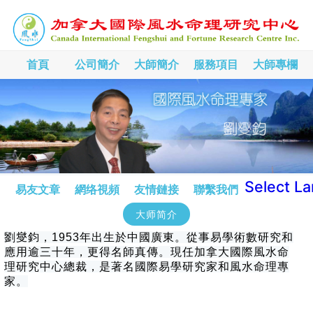
首頁
公司簡介
大師簡介
服務項目
大師專欄
Select L
易友文章
網络視頻
友情鏈接
聯繫我們
大师简介
劉燮鈞，1953年出生於中國廣東。從事易學術數研究和
應用逾三十年，更得名師真傳。現任加拿大國際風水命
理研究中心總裁，是著名國際易學研究家和風水命理專
家。