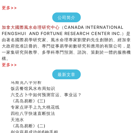
更多>>
公司简介
加拿大國際風水命理研究中心
（CANADA INTERNATIONAL
FENGSHUI AND FORTUNE RESEARCH CENTER INC.）是
由著名國際易學研究家、風水命理專家劉燮鈞先生創辦的、經加拿
大政府批准註冊的、專門從事易學術數研究和應用的有限公司，是
七夕节 我国唯一一个以女性为主角传统节日
一家集研究與教學、多學科專門預測、諮詢、策劃於一體的服務機
手指饱满福运加身，这种手相福运在何处？
構。
八字铁口直断经验总结五十条
更多>>
《高岛易断》(四)
民間風水知識九十四條
最新文章
马斯克八字分析
饭店餐馆风水布局知识
六爻占卜中如何预测官运、事业运？
《高岛易断》(三)
专家点评手上九大桃花线
四柱八字快速直断技法
天池水
《高岛易断》(二)
创业容易成功的6种手相