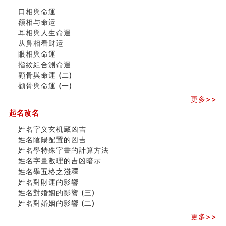
玄空本义 (二)
口相與命運
大門風水五大禁忌！大門風水擺設？門中門風水解方？
额相与命运
出现这几种面相桃花泛
耳相與人生命運
寓意好的五行属水的汉字有哪些？五行属水的汉字大全
从鼻相看财运
玄空本义 (一)
眼相與命運
＂天下第一关＂的由来
指紋組合測命運
无名指长的人有艺术天赋？手指长短能看出什么？
顴骨與命運 (二)
六爻測住宅風水 (三)
顴骨與命運 (一)
別再一知半解！正解住宅風水十大禁忌
更多>>
《盲派命理》 ( 十六）
姓名學特殊字畫的計算方法
起名改名
風水辟邪大全
姓名字义玄机藏凶吉
七夕节 我国唯一一个以女性为主角传统节日
姓名陰陽配置的凶吉
手指饱满福运加身，这种手相福运在何处？
姓名學特殊字畫的計算方法
八字铁口直断经验总结五十条
姓名字畫數理的吉凶暗示
《高岛易断》(四)
姓名學五格之淺釋
民間風水知識九十四條
姓名對財運的影響
马斯克八字分析
姓名對婚姻的影響 (三)
饭店餐馆风水布局知识
姓名對婚姻的影響 (二)
六爻占卜中如何预测官运、事业运？
《高岛易断》(三)
更多>>