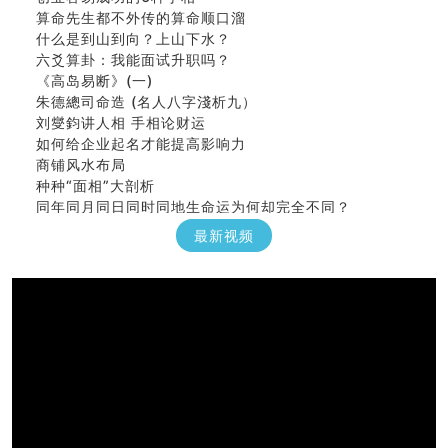
算命先生都不外传的算命顺口溜
什么是到山到向？上山下水？
六爻算卦：我能面试升职吗？
《高岛易断》(一)
朱德總司命造 (名⼈⼋字淺析九）
刘燮鈞讲人相 手相论财运
如何给企业起名才能提高影响力
商铺风水布局
种种“面相”大剖析
同年同月同日同时同地生命运为何却完全不同？
商舖大門的風水原則 (上)
最新视频
玄空本义(十一)
家居常見風水形煞及化解方法 (三)
天要下雨娘要嫁人
预测开店怎么样
口相與命運
六爻測住宅風水 (五)
一篇文章解答八字命理所有困惑
汽车风水
姓名字义玄机藏凶吉
玄空本义(十)