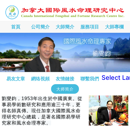
首頁
公司簡介
大師簡介
服務項目
大師專欄
Select L
易友文章
網络視頻
友情鏈接
聯繫我們
大师简介
劉燮鈞，1953年出生於中國廣東。從
事易學術數研究和應用逾三十年，更
得名師真傳。現任加拿大國際風水命
理研究中心總裁，是著名國際易學研
究家和風水命理專家。