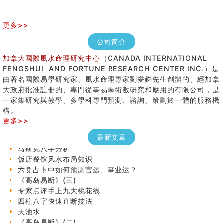
更多>>
公司简介
加拿大國際風水命理研究中心
（CANADA INTERNATIONAL
FENGSHUI AND FORTUNE RESEARCH CENTER INC.）是
由著名國際易學研究家、風水命理專家劉燮鈞先生創辦的、經加拿
大政府批准註冊的、專門從事易學術數研究和應用的有限公司，是
七夕节 我国唯一一个以女性为主角传统节日
一家集研究與教學、多學科專門預測、諮詢、策劃於一體的服務機
手指饱满福运加身，这种手相福运在何处？
構。
八字铁口直断经验总结五十条
更多>>
《高岛易断》(四)
民間風水知識九十四條
最新文章
马斯克八字分析
饭店餐馆风水布局知识
六爻占卜中如何预测官运、事业运？
《高岛易断》(三)
专家点评手上九大桃花线
四柱八字快速直断技法
天池水
《高岛易断》(二)