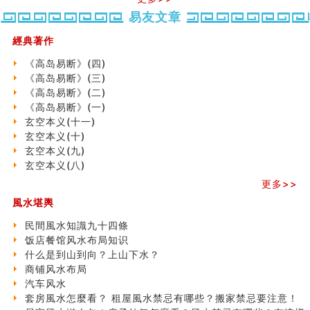
势概述
势概述
2026
2026(
六爻測住宅風水 (五)
易友文章
（下）
（上）
年
马)年
一篇文章解答八字命理所有困惑
（马）
何
汽车风水
經典著作
年如
人“犯
姓名字义玄机藏凶吉
《高岛易断》(四)
何“化
太
玄空本义(十)
《高岛易断》(三)
太岁”
岁”？
六爻占卜预测考试结果
《高岛易断》(二)
四墓库真诠
《高岛易断》(一)
套房風水怎麼看？ 租屋風水禁忌有哪些？搬家禁忌要注
玄空本义(十一)
0
二0
二○
二○
家
九
意！
玄空本义(十)
二
二
二
二
居
九
运
精选1500个五行属金的字
玄空本义(九)
六
六
六
六
常
运
二
玄空本义(九)
玄空本义(八)
马)
(马)
(马)
(马)
見
二
⼗
八字十神与坐基关系详解
年
年
年
年
風
⼗
四
更多>>
精选1000个五行属土的字
十
十
十
十
水
四
山
人的面相看财运
風水堪輿
二
二
二
二
形
山
飞
玄空本义(八)
生
生
生
生
煞
飞
星
民間風水知識九十四條
六爻算卦：测腹中胎儿是男是女
肖
肖
肖
肖
及
星
宅
饭店餐馆风水布局知识
中國改革開放總設計師鄧小平命造 (名人八字淺析八）
运
运
运
运
化
宅
局
什么是到山到向？上山下水？
测字（实例解释）
程
程
程
程
解
局
浅
商铺风水布局
精选1000个五行属火的字
兔
(鼠
(鸡
(马
方
浅
析
汽车风水
玄空本义(七)
龙
牛
狗
羊
法
析
(之
套房風水怎麼看？ 租屋風水禁忌有哪些？搬家禁忌要注意！
刘燮鈞讲人相 手纹与命运(二)
)
虎)
猪)
猴)
(一)
(
二)