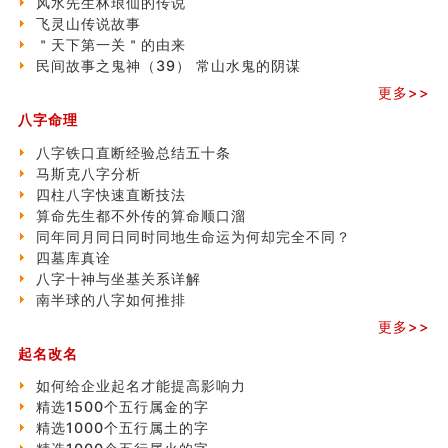
飞灵山传说故事
风水先生林琅仙的传说
命理解说：想请问什么时候能够遇到姻缘结婚？
飞灵山传说故事
商舖選址的風水講究 (下)
＂天下第一关＂的由来
吉凶神跳上大运时的断法【四柱技巧】
民间故事之鬼神（39） 常山水鬼的阴谋
家居常見風水形煞及化解方法 (一)
更多>>
刘燮鈞讲人相 手纹与命运(一)
八字命理
玄空本义 (二)
大門風水五大禁忌！大門風水擺設？門中門風水解方？
八字铁口直断经验总结五十条
出现这几种面相桃花泛
马斯克八字分析
寓意好的五行属水的汉字有哪些？五行属水的汉字大全
四柱八字快速直断技法
玄空本义 (一)
算命先生都不外传的算命顺口溜
＂天下第一关＂的由来
同年同月同日同时同地生命运为何却完全不同？
无名指长的人有艺术天赋？手指长短能看出什么？
四墓库真诠
六爻測住宅風水 (三)
八字十神与坐基关系详解
別再一知半解！正解住宅風水十大禁忌
南半球的八字如何推排
《盲派命理》 ( 十六）
更多>>
姓名學特殊字畫的計算方法
起名改名
風水辟邪大全
如何给企业起名才能提高影响力
精选1500个五行属金的字
精选1000个五行属土的字