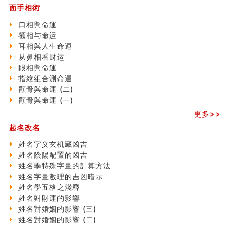
刘燮鈞讲人相 手纹与命运(一)
面手相術
玄空本义 (二)
口相與命運
大門風水五大禁忌！大門風水擺設？門中門風水解方？
额相与命运
出现这几种面相桃花泛
耳相與人生命運
寓意好的五行属水的汉字有哪些？五行属水的汉字大全
从鼻相看财运
玄空本义 (一)
眼相與命運
＂天下第一关＂的由来
指紋組合測命運
无名指长的人有艺术天赋？手指长短能看出什么？
顴骨與命運 (二)
六爻測住宅風水 (三)
顴骨與命運 (一)
別再一知半解！正解住宅風水十大禁忌
《盲派命理》 ( 十六）
更多>>
姓名學特殊字畫的計算方法
起名改名
風水辟邪大全
姓名字义玄机藏凶吉
七夕节 我国唯一一个以女性为主角传统节日
姓名陰陽配置的凶吉
手指饱满福运加身，这种手相福运在何处？
姓名學特殊字畫的計算方法
八字铁口直断经验总结五十条
姓名字畫數理的吉凶暗示
《高岛易断》(四)
姓名學五格之淺釋
民間風水知識九十四條
姓名對財運的影響
马斯克八字分析
姓名對婚姻的影響 (三)
饭店餐馆风水布局知识
姓名對婚姻的影響 (二)
六爻占卜中如何预测官运、事业运？