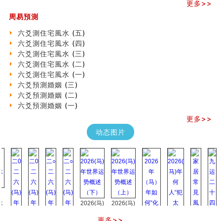
《高岛易断》(三)
更多>>
专家点评手上九大桃花线
周易預測
四柱八字快速直断技法
天池水
六爻測住宅風水 (五)
《高岛易断》(二)
六爻測住宅風水 (四)
创业容易成功的6种手相
六爻測住宅風水 (三)
算命先生都不外传的算命顺口溜
六爻測住宅風水 (二)
什么是到山到向？上山下水？
六爻測住宅風水 (一)
六爻算卦：我能面试升职吗？
六爻預測婚姻 (三)
《高岛易断》(一)
六爻預測婚姻 (二)
朱德總司命造 (名⼈⼋字淺析九）
六爻預測婚姻 (一)
刘燮鈞讲人相 手相论财运
更多>>
如何给企业起名才能提高影响力
动态图片
商铺风水布局
种种“面相”大剖析
同年同月同日同时同地生命运为何却完全不同？
商舖大門的風水原則 (上)
玄空本义(十一)
家居常見風水形煞及化解方法 (三)
天要下雨娘要嫁人
2026(马)
2026(马)
预测开店怎么样
年世界运
年世界运
口相與命運
更多>>