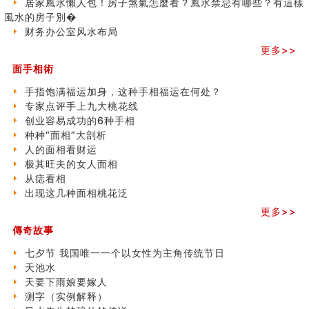
居家風水懶人包！房子煞氣怎麼看？風水禁忌有哪些？有這樣
商铺如何摆放物品催财招财
之
風水的房子別�
极其旺夫的女人面相
三)
财务办公室风水布局
家居常見風水形煞及化解方法 (二)
居家風水懶人包！房子煞氣怎麼看？風水禁忌有哪些？有
更多>>
這樣風水的房子別�
面手相術
南半球的八字如何推排
手指饱满福运加身，这种手相福运在何处？
玄空本义(六)
专家点评手上九大桃花线
额相与命运
创业容易成功的6种手相
风水先生林琅仙的传说
种种“面相”大剖析
从痣看相
人的面相看财运
姓名陰陽配置的凶吉
极其旺夫的女人面相
六爻測住宅風水 (四)
从痣看相
玄空本义 (五)
出现这几种面相桃花泛
财务办公室风水布局
精选1500个五行属木的字
更多>>
玄空本义 (四)
傳奇故事
八字算命：女命八字里日坐伤官克夫？
六爻算卦：我俩之间是否还命中有未尽的缘分？
七夕节 我国唯一一个以女性为主角传统节日
订婚就是定结婚日子吗
天池水
清朝慈禧太后命造 (名人八字淺析七）
天要下雨娘要嫁人
玄空本义 (三)
测字（实例解释）