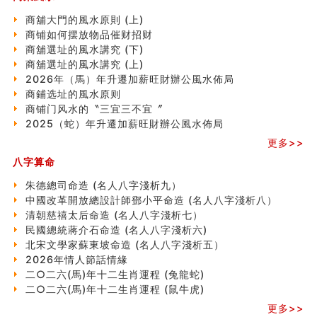
南半球的八字如何推排
商舖大門的風水原則 (上)
玄空本义(六)
商铺如何摆放物品催财招财
额相与命运
商舖選址的風水講究 (下)
风水先生林琅仙的传说
商舖選址的風水講究 (上)
从痣看相
2026年（馬）年升遷加薪旺財辦公風水佈局
姓名陰陽配置的凶吉
商鋪选址的風水原则
六爻測住宅風水 (四)
商铺门风水的〝三宜三不宜〞
玄空本义 (五)
2025（蛇）年升遷加薪旺財辦公風水佈局
财务办公室风水布局
更多>>
精选1500个五行属木的字
玄空本义 (四)
八字算命
八字算命：女命八字里日坐伤官克夫？
朱德總司命造 (名⼈⼋字淺析九）
六爻算卦：我俩之间是否还命中有未尽的缘分？
中國改革開放總設計師鄧小平命造 (名人八字淺析八）
订婚就是定结婚日子吗
清朝慈禧太后命造 (名人八字淺析七）
清朝慈禧太后命造 (名人八字淺析七）
民國總統蔣介石命造 (名人八字淺析六)
玄空本义 (三)
北宋文學家蘇東坡命造 (名人八字淺析五）
飞灵山传说故事
2026年情人節話情緣
命理解说：想请问什么时候能够遇到姻缘结婚？
二○二六(馬)年十二生肖運程 (兔龍蛇)
商舖選址的風水講究 (下)
二○二六(馬)年十二生肖運程 (鼠牛虎)
吉凶神跳上大运时的断法【四柱技巧】
家居常見風水形煞及化解方法 (一)
更多>>