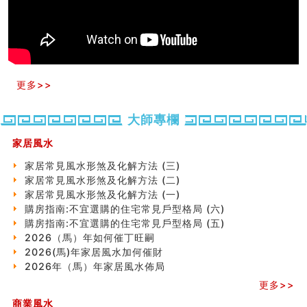
玄空本义(十)
六爻占卜预测考试结果
四墓库真诠
套房風水怎麼看？ 租屋風水禁忌有哪些？搬家禁忌要注
意！
精选1500个五行属金的字
更多>>
玄空本义(九)
八字十神与坐基关系详解
精选1000个五行属土的字
大師專欄
人的面相看财运
家居風水
玄空本义(八)
六爻算卦：测腹中胎儿是男是女
家居常見風水形煞及化解方法 (三)
中國改革開放總設計師鄧小平命造 (名人八字淺析八）
家居常見風水形煞及化解方法 (二)
测字（实例解释）
家居常見風水形煞及化解方法 (一)
精选1000个五行属火的字
購房指南:不宜選購的住宅常見戶型格局 (六)
玄空本义(七)
購房指南:不宜選購的住宅常見戶型格局 (五)
刘燮鈞讲人相 手纹与命运(二)
2026（馬）年如何催丁旺嗣
商铺如何摆放物品催财招财
2026(馬)年家居風水加何催財
极其旺夫的女人面相
2026年（馬）年家居風水佈局
家居常見風水形煞及化解方法 (二)
更多>>
居家風水懶人包！房子煞氣怎麼看？風水禁忌有哪些？有
這樣風水的房子別�
商業風水