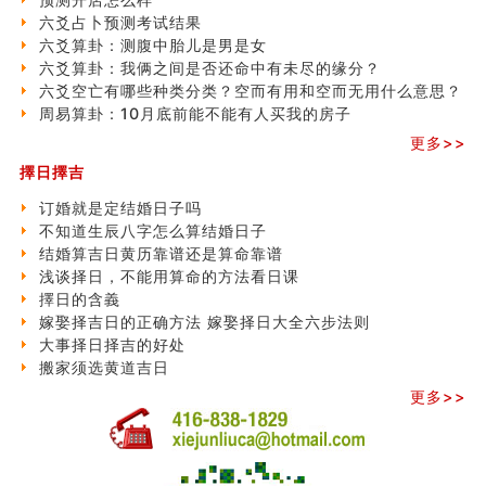
六爻占卜预测考试结果
六爻算卦：测腹中胎儿是男是女
六爻算卦：我俩之间是否还命中有未尽的缘分？
六爻空亡有哪些种类分类？空而有用和空而无用什么意思？
周易算卦：10月底前能不能有人买我的房子
更多>>
擇日擇吉
订婚就是定结婚日子吗
不知道生辰八字怎么算结婚日子
结婚算吉日黄历靠谱还是算命靠谱
浅谈择日，不能用算命的方法看日课
擇日的含義
嫁娶择吉日的正确方法 嫁娶择日大全六步法则
大事择日择吉的好处
搬家须选黄道吉日
更多>>