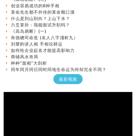
创业容易成功的6种手相
算命先生都不外传的算命顺口溜
什么是到山到向？上山下水？
六爻算卦：我能面试升职吗？
《高岛易断》(一)
朱德總司命造 (名⼈⼋字淺析九）
刘燮鈞讲人相 手相论财运
如何给企业起名才能提高影响力
商铺风水布局
种种“面相”大剖析
同年同月同日同时同地生命运为何却完全不同？
商舖大門的風水原則 (上)
玄空本义(十一)
最新视频
家居常見風水形煞及化解方法 (三)
天要下雨娘要嫁人
预测开店怎么样
口相與命運
六爻測住宅風水 (五)
一篇文章解答八字命理所有困惑
汽车风水
姓名字义玄机藏凶吉