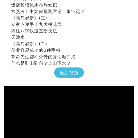
饭店餐馆风水布局知识
六爻占卜中如何预测官运、事业运？
《高岛易断》(三)
专家点评手上九大桃花线
四柱八字快速直断技法
天池水
《高岛易断》(二)
创业容易成功的6种手相
算命先生都不外传的算命顺口溜
什么是到山到向？上山下水？
六爻算卦：我能面试升职吗？
最新视频
《高岛易断》(一)
朱德總司命造 (名⼈⼋字淺析九）
刘燮鈞讲人相 手相论财运
如何给企业起名才能提高影响力
商铺风水布局
种种“面相”大剖析
同年同月同日同时同地生命运为何却完全不同？
商舖大門的風水原則 (上)
玄空本义(十一)
家居常見風水形煞及化解方法 (三)