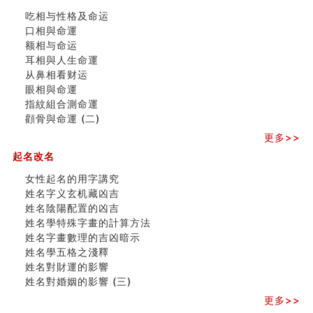
清朝慈禧太后命造 (名人八字淺析七）
吃相与性格及命运
玄空本义 (三)
口相與命運
飞灵山传说故事
额相与命运
命理解说：想请问什么时候能够遇到姻缘结婚？
耳相與人生命運
商舖選址的風水講究 (下)
从鼻相看财运
吉凶神跳上大运时的断法【四柱技巧】
眼相與命運
家居常見風水形煞及化解方法 (一)
指紋組合測命運
刘燮鈞讲人相 手纹与命运(一)
顴骨與命運 (二)
玄空本义 (二)
大門風水五大禁忌！大門風水擺設？門中門風水解方？
更多>>
出现这几种面相桃花泛
起名改名
寓意好的五行属水的汉字有哪些？五行属水的汉字大全
女性起名的用字講究
女性起名的用字講究
姓名字义玄机藏凶吉
香港巨富霍英東命造 (名人八字淺析十）
姓名陰陽配置的凶吉
購房十大風水原則 (上)
姓名學特殊字畫的計算方法
看字形结构推算出吉凶
姓名字畫數理的吉凶暗示
七夕节 我国唯一一个以女性为主角传统节日
姓名學五格之淺釋
商舖大門的風水原則 (下)
姓名對財運的影響
手指饱满福运加身，这种手相福运在何处？
姓名對婚姻的影響 (三)
家居常見風水形煞及化解方法 ( 四)
八字铁口直断经验总结五十条
更多>>