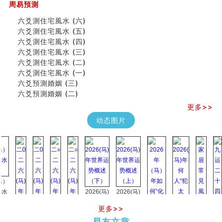
《高岛易断》(四)
周易預測
吃相与性格及命运
六爻測住宅風水 (六)
六爻測住宅風水 (六)
六爻測住宅風水 (五)
民間風水知識九十四條
六爻測住宅風水 (四)
马斯克八字分析
六爻測住宅風水 (三)
饭店餐馆风水布局知识
六爻測住宅風水 (二)
六爻占卜中如何预测官运、事业运？
六爻測住宅風水 (一)
《高岛易断》(三)
六爻預測婚姻 (三)
专家点评手上九大桃花线
六爻預測婚姻 (二)
四柱八字快速直断技法
天池水
更多>>
《高岛易断》(二)
动态图片
创业容易成功的6种手相
算命先生都不外传的算命顺口溜
什么是到山到向？上山下水？
六爻算卦：我能面试升职吗？
《高岛易断》(一)
朱德總司命造 (名⼈⼋字淺析九）
刘燮鈞讲人相 手相论财运
2026(马)
2026(马)
如何给企业起名才能提高影响力
年世界运
年世界运
商铺风水布局
更多>>
势概述
势概述
2026
2026(
种种“面相”大剖析
易友文章