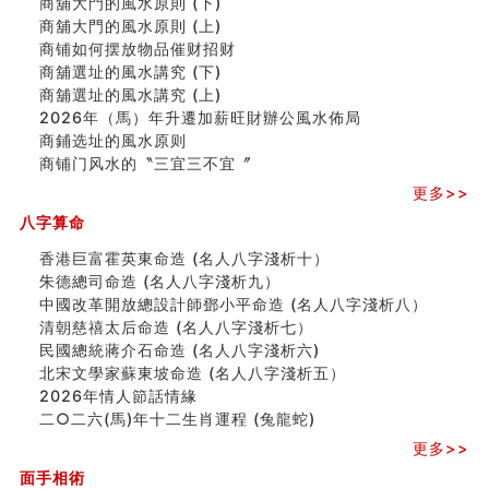
商舖大門的風水原則 (下)
玄空本义(七)
商舖大門的風水原則 (上)
刘燮鈞讲人相 手纹与命运(二)
商铺如何摆放物品催财招财
商铺如何摆放物品催财招财
商舖選址的風水講究 (下)
极其旺夫的女人面相
商舖選址的風水講究 (上)
家居常見風水形煞及化解方法 (二)
2026年（馬）年升遷加薪旺財辦公風水佈局
居家風水懶人包！房子煞氣怎麼看？風水禁忌有哪些？有
商鋪选址的風水原则
這樣風水的房子別�
商铺门风水的〝三宜三不宜〞
南半球的八字如何推排
更多>>
玄空本义(六)
额相与命运
八字算命
风水先生林琅仙的传说
香港巨富霍英東命造 (名人八字淺析十）
从痣看相
朱德總司命造 (名⼈⼋字淺析九）
姓名陰陽配置的凶吉
中國改革開放總設計師鄧小平命造 (名人八字淺析八）
六爻測住宅風水 (四)
清朝慈禧太后命造 (名人八字淺析七）
玄空本义 (五)
民國總統蔣介石命造 (名人八字淺析六)
财务办公室风水布局
北宋文學家蘇東坡命造 (名人八字淺析五）
精选1500个五行属木的字
2026年情人節話情緣
玄空本义 (四)
二○二六(馬)年十二生肖運程 (兔龍蛇)
八字算命：女命八字里日坐伤官克夫？
更多>>
六爻算卦：我俩之间是否还命中有未尽的缘分？
订婚就是定结婚日子吗
面手相術