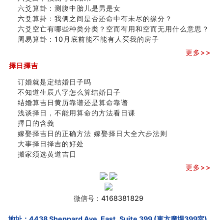
六爻算卦：测腹中胎儿是男是女
六爻算卦：我俩之间是否还命中有未尽的缘分？
六爻空亡有哪些种类分类？空而有用和空而无用什么意思？
周易算卦：10月底前能不能有人买我的房子
更多>>
擇日擇吉
订婚就是定结婚日子吗
不知道生辰八字怎么算结婚日子
结婚算吉日黄历靠谱还是算命靠谱
浅谈择日，不能用算命的方法看日课
擇日的含義
嫁娶择吉日的正确方法 嫁娶择日大全六步法则
大事择日择吉的好处
搬家须选黄道吉日
更多>>
微信号：4168381829
地址：4438 Sheppard Ave. East, Suite 399 (東方廣場399室),