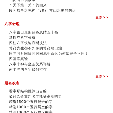
精选1500个五行属木的字
＂天下第一关＂的由来
玄空本义 (四)
民间故事之鬼神（39） 常山水鬼的阴谋
八字算命：女命八字里日坐伤官克夫？
六爻算卦：我俩之间是否还命中有未尽的缘分？
更多>>
订婚就是定结婚日子吗
八字命理
清朝慈禧太后命造 (名人八字淺析七）
玄空本义 (三)
八字铁口直断经验总结五十条
飞灵山传说故事
马斯克八字分析
命理解说：想请问什么时候能够遇到姻缘结婚？
四柱八字快速直断技法
商舖選址的風水講究 (下)
算命先生都不外传的算命顺口溜
吉凶神跳上大运时的断法【四柱技巧】
同年同月同日同时同地生命运为何却完全不同？
家居常見風水形煞及化解方法 (一)
四墓库真诠
刘燮鈞讲人相 手纹与命运(一)
八字十神与坐基关系详解
玄空本义 (二)
南半球的八字如何推排
大門風水五大禁忌！大門風水擺設？門中門風水解方？
更多>>
出现这几种面相桃花泛
起名改名
寓意好的五行属水的汉字有哪些？五行属水的汉字大全
看字形结构推算出吉凶
如何给企业起名才能提高影响力
精选1500个五行属金的字
精选1000个五行属土的字
精选1000个五行属火的字