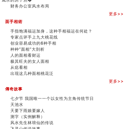
玄空本义(八)
三)
财务办公室风水布局
六爻算卦：测腹中胎儿是男是女
更多>>
中國改革開放總設計師鄧小平命造 (名人八字淺析八）
测字（实例解释）
面手相術
精选1000个五行属火的字
手指饱满福运加身，这种手相福运在何处？
玄空本义(七)
专家点评手上九大桃花线
刘燮鈞讲人相 手纹与命运(二)
创业容易成功的6种手相
商铺如何摆放物品催财招财
种种“面相”大剖析
极其旺夫的女人面相
人的面相看财运
家居常見風水形煞及化解方法 (二)
极其旺夫的女人面相
居家風水懶人包！房子煞氣怎麼看？風水禁忌有哪些？有
从痣看相
這樣風水的房子別�
出现这几种面相桃花泛
南半球的八字如何推排
玄空本义(六)
更多>>
额相与命运
傳奇故事
风水先生林琅仙的传说
七夕节 我国唯一一个以女性为主角传统节日
从痣看相
天池水
姓名陰陽配置的凶吉
天要下雨娘要嫁人
六爻測住宅風水 (四)
测字（实例解释）
玄空本义 (五)
风水先生林琅仙的传说
财务办公室风水布局
飞灵山传说故事