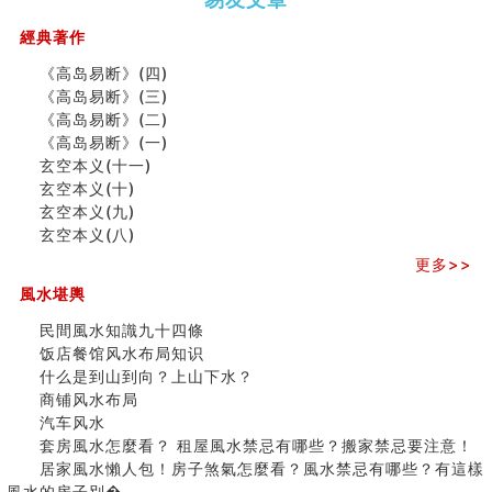
（下）
（上）
年
马)年
同年同月同日同时同地生命运为何却完全不同？
（马）
何
經典著作
商舖大門的風水原則 (上)
年如
人“犯
玄空本义(十一)
《高岛易断》(四)
何“化
太
家居常見風水形煞及化解方法 (三)
《高岛易断》(三)
太岁”
岁”？
天要下雨娘要嫁人
《高岛易断》(二)
预测开店怎么样
《高岛易断》(一)
口相與命運
玄空本义(十一)
二0
二0
二○
二○
家
六爻測住宅風水 (五)
玄空本义(十)
二
二
二
二
居
九
一篇文章解答八字命理所有困惑
玄空本义(九)
六
六
六
六
常
运
汽车风水
玄空本义(八)
(马)
(马)
(马)
(马)
見
二
姓名字义玄机藏凶吉
年
年
年
年
風
⼗
更多>>
玄空本义(十)
十
十
十
十
水
四
六爻占卜预测考试结果
風水堪輿
二
二
二
二
形
山
四墓库真诠
生
生
生
生
煞
飞
民間風水知識九十四條
套房風水怎麼看？ 租屋風水禁忌有哪些？搬家禁忌要注
肖
肖
肖
肖
及
星
饭店餐馆风水布局知识
意！
运
运
运
运
化
宅
什么是到山到向？上山下水？
精选1500个五行属金的字
程
程
程
程
解
局
商铺风水布局
玄空本义(九)
(兔
(鼠
(鸡
(马
方
浅
汽车风水
八字十神与坐基关系详解
龙
牛
狗
羊
法
析
(
套房風水怎麼看？ 租屋風水禁忌有哪些？搬家禁忌要注意！
精选1000个五行属土的字
蛇)
虎)
猪)
猴)
(一)
(
二
居家風水懶人包！房子煞氣怎麼看？風水禁忌有哪些？有這樣
人的面相看财运
之
風水的房子別�