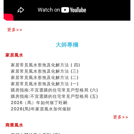
天要下雨娘要嫁人
预测开店怎么样
口相與命運
六爻測住宅風水 (五)
一篇文章解答八字命理所有困惑
更多>>
汽车风水
姓名字义玄机藏凶吉
玄空本义(十)
大師專欄
六爻占卜预测考试结果
家居風水
四墓库真诠
套房風水怎麼看？ 租屋風水禁忌有哪些？搬家禁忌要注
家居常見風水形煞及化解方法 ( 四)
意！
家居常見風水形煞及化解方法 (三)
精选1500个五行属金的字
家居常見風水形煞及化解方法 (二)
玄空本义(九)
家居常見風水形煞及化解方法 (一)
八字十神与坐基关系详解
購房指南:不宜選購的住宅常見戶型格局 (六)
精选1000个五行属土的字
購房指南:不宜選購的住宅常見戶型格局 (五)
人的面相看财运
2026（馬）年如何催丁旺嗣
玄空本义(八)
2026(馬)年家居風水加何催財
六爻算卦：测腹中胎儿是男是女
更多>>
中國改革開放總設計師鄧小平命造 (名人八字淺析八）
商業風水
测字（实例解释）
精选1000个五行属火的字