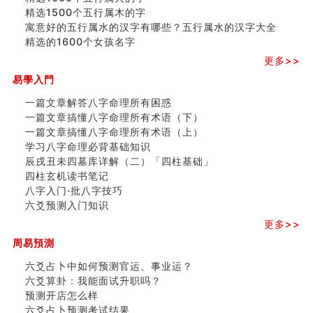
精选1500个五行属木的字
寓意好的五行属水的汉字有哪些？五行属水的汉字大全
精选的1600个女孩名字
更多>>
易學入門
一篇文章解答八字命理所有困惑
一篇文章搞懂八字命理所有术语（下）
一篇文章搞懂八字命理所有术语（上）
学习八字命理必背基础知识
辰戌丑未四墓库详解（二）「四柱基础」
四柱玄机读书笔记
八字入门·批八字技巧
六爻预测入门知识
更多>>
周易預測
六爻占卜中如何预测官运、事业运？
六爻算卦：我能面试升职吗？
预测开店怎么样
六爻占卜预测考试结果