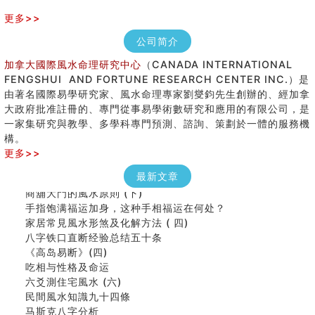
更多>>
公司简介
加拿大國際風水命理研究中心
（CANADA INTERNATIONAL
FENGSHUI AND FORTUNE RESEARCH CENTER INC.）是
由著名國際易學研究家、風水命理專家劉燮鈞先生創辦的、經加拿
大政府批准註冊的、專門從事易學術數研究和應用的有限公司，是
女性起名的用字講究
一家集研究與教學、多學科專門預測、諮詢、策劃於一體的服務機
香港巨富霍英東命造 (名人八字淺析十）
構。
購房十大風水原則 (上)
更多>>
看字形结构推算出吉凶
七夕节 我国唯一一个以女性为主角传统节日
最新文章
商舖大門的風水原則 (下)
手指饱满福运加身，这种手相福运在何处？
家居常見風水形煞及化解方法 ( 四)
八字铁口直断经验总结五十条
《高岛易断》(四)
吃相与性格及命运
六爻測住宅風水 (六)
民間風水知識九十四條
马斯克八字分析