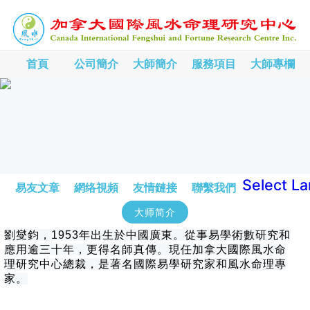
首頁
公司簡介
大師簡介
服務項目
大師專欄
Select L
易友文章
網络視頻
友情鏈接
聯繫我們
大师简介
劉燮鈞，1953年出生於中國廣東。從事易學術數研究和
應用逾三十年，更得名師真傳。現任加拿大國際風水命
理研究中心總裁，是著名國際易學研究家和風水命理專
家。