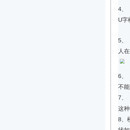
4、
U字
5、
人在
6、
不能
7、
这种
8、