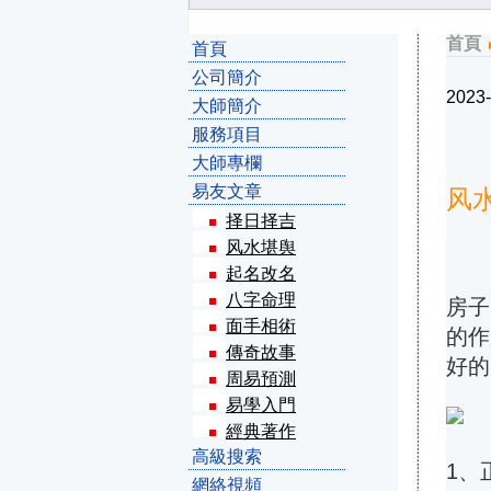
首頁
首頁
公司簡介
2023-
大師簡介
服務項目
大師專欄
易友文章
风
择日择吉
风水堪舆
起名改名
八字命理
房子
面手相術
的作
傳奇故事
好的
周易預測
易學入門
經典著作
高級搜索
1、
網絡視頻