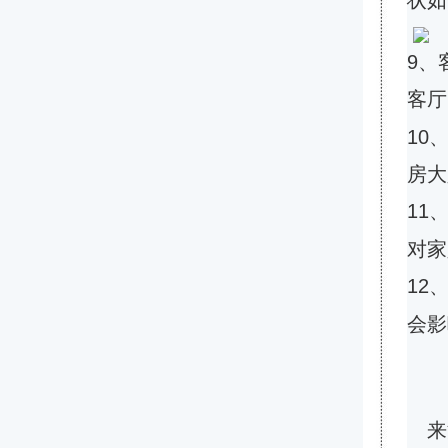
状如
9、
客厅
10
房大
11
对家
12
会影
来