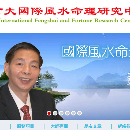
介
|
服務項目
|
大師專欄
|
易友文章
|
網络