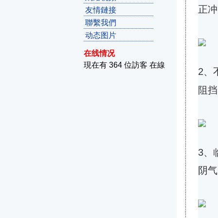
正冲
友情鏈接
聯繫我們
动态图片
在线情况
現在有 364 位訪客 在線
2、
阻挡
3、
阴气