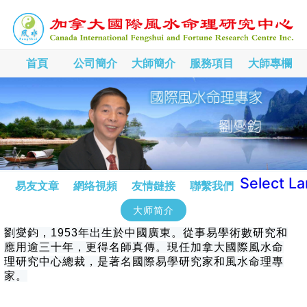
首頁
公司簡介
大師簡介
服務項目
大師專欄
Select L
易友文章
網络視頻
友情鏈接
聯繫我們
大师简介
劉燮鈞，1953年出生於中國廣東。從事易學術數研究和
應用逾三十年，更得名師真傳。現任加拿大國際風水命
理研究中心總裁，是著名國際易學研究家和風水命理專
家。