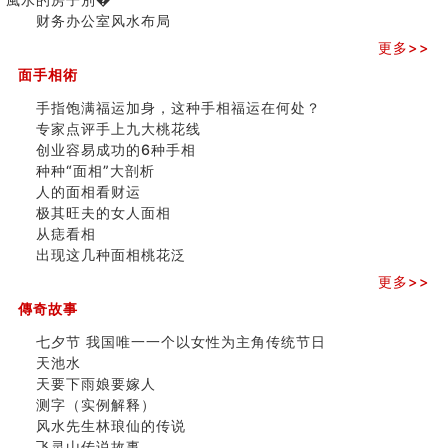
六爻算卦：测腹中胎儿是男是女
三)
财务办公室风水布局
中國改革開放總設計師鄧小平命造 (名人八字淺析八）
更多>>
测字（实例解释）
精选1000个五行属火的字
面手相術
玄空本义(七)
手指饱满福运加身，这种手相福运在何处？
刘燮鈞讲人相 手纹与命运(二)
专家点评手上九大桃花线
商铺如何摆放物品催财招财
创业容易成功的6种手相
极其旺夫的女人面相
种种“面相”大剖析
家居常見風水形煞及化解方法 (二)
人的面相看财运
居家風水懶人包！房子煞氣怎麼看？風水禁忌有哪些？有
极其旺夫的女人面相
這樣風水的房子別�
从痣看相
南半球的八字如何推排
出现这几种面相桃花泛
玄空本义(六)
额相与命运
更多>>
风水先生林琅仙的传说
傳奇故事
从痣看相
七夕节 我国唯一一个以女性为主角传统节日
姓名陰陽配置的凶吉
天池水
六爻測住宅風水 (四)
天要下雨娘要嫁人
玄空本义 (五)
测字（实例解释）
财务办公室风水布局
风水先生林琅仙的传说
精选1500个五行属木的字
飞灵山传说故事