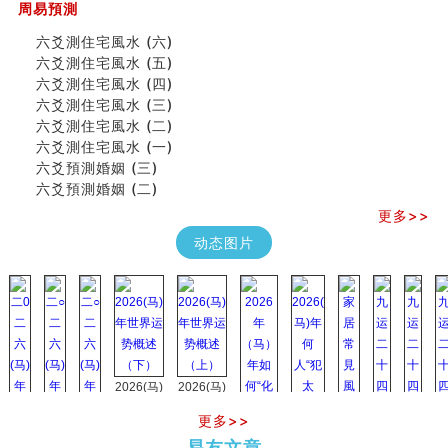
吃相与性格及命运
周易預測
六爻測住宅風水 (六)
六爻測住宅風水 (六)
民間風水知識九十四條
六爻測住宅風水 (五)
马斯克八字分析
六爻測住宅風水 (四)
饭店餐馆风水布局知识
六爻測住宅風水 (三)
六爻占卜中如何预测官运、事业运？
六爻測住宅風水 (二)
《高岛易断》(三)
六爻測住宅風水 (一)
专家点评手上九大桃花线
六爻預測婚姻 (三)
四柱八字快速直断技法
六爻預測婚姻 (二)
天池水
《高岛易断》(二)
更多>>
创业容易成功的6种手相
动态图片
算命先生都不外传的算命顺口溜
什么是到山到向？上山下水？
六爻算卦：我能面试升职吗？
《高岛易断》(一)
朱德總司命造 (名⼈⼋字淺析九）
刘燮鈞讲人相 手相论财运
如何给企业起名才能提高影响力
2026(马)
2026(马)
商铺风水布局
年世界运
年世界运
种种“面相”大剖析
更多>>
势概述
势概述
2026
2026(
同年同月同日同时同地生命运为何却完全不同？
易友文章