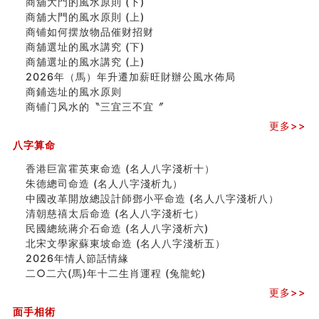
商舖大門的風水原則 (下)
刘燮鈞讲人相 手纹与命运(二)
商舖大門的風水原則 (上)
商铺如何摆放物品催财招财
商铺如何摆放物品催财招财
极其旺夫的女人面相
商舖選址的風水講究 (下)
家居常見風水形煞及化解方法 (二)
商舖選址的風水講究 (上)
居家風水懶人包！房子煞氣怎麼看？風水禁忌有哪些？有
2026年（馬）年升遷加薪旺財辦公風水佈局
這樣風水的房子別�
商鋪选址的風水原则
南半球的八字如何推排
商铺门风水的〝三宜三不宜〞
玄空本义(六)
更多>>
额相与命运
风水先生林琅仙的传说
八字算命
从痣看相
香港巨富霍英東命造 (名人八字淺析十）
姓名陰陽配置的凶吉
朱德總司命造 (名⼈⼋字淺析九）
六爻測住宅風水 (四)
中國改革開放總設計師鄧小平命造 (名人八字淺析八）
玄空本义 (五)
清朝慈禧太后命造 (名人八字淺析七）
财务办公室风水布局
民國總統蔣介石命造 (名人八字淺析六)
精选1500个五行属木的字
北宋文學家蘇東坡命造 (名人八字淺析五）
玄空本义 (四)
2026年情人節話情緣
八字算命：女命八字里日坐伤官克夫？
二○二六(馬)年十二生肖運程 (兔龍蛇)
六爻算卦：我俩之间是否还命中有未尽的缘分？
更多>>
订婚就是定结婚日子吗
清朝慈禧太后命造 (名人八字淺析七）
面手相術