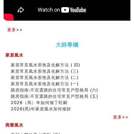
预测开店怎么样
口相與命運
六爻測住宅風水 (五)
一篇文章解答八字命理所有困惑
汽车风水
更多>>
姓名字义玄机藏凶吉
玄空本义(十)
六爻占卜预测考试结果
大師專欄
四墓库真诠
家居風水
套房風水怎麼看？ 租屋風水禁忌有哪些？搬家禁忌要注
意！
家居常見風水形煞及化解方法 ( 四)
精选1500个五行属金的字
家居常見風水形煞及化解方法 (三)
玄空本义(九)
家居常見風水形煞及化解方法 (二)
八字十神与坐基关系详解
家居常見風水形煞及化解方法 (一)
精选1000个五行属土的字
購房指南:不宜選購的住宅常見戶型格局 (六)
人的面相看财运
購房指南:不宜選購的住宅常見戶型格局 (五)
玄空本义(八)
2026（馬）年如何催丁旺嗣
六爻算卦：测腹中胎儿是男是女
2026(馬)年家居風水加何催財
中國改革開放總設計師鄧小平命造 (名人八字淺析八）
更多>>
测字（实例解释）
商業風水
精选1000个五行属火的字
玄空本义(七)