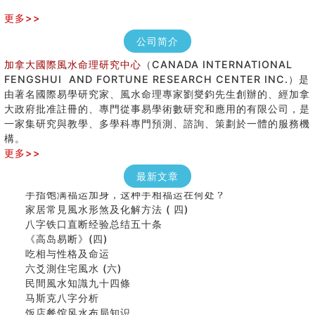
更多>>
公司简介
加拿大國際風水命理研究中心
（CANADA INTERNATIONAL
FENGSHUI AND FORTUNE RESEARCH CENTER INC.）是
由著名國際易學研究家、風水命理專家劉燮鈞先生創辦的、經加拿
女性起名的用字講究
大政府批准註冊的、專門從事易學術數研究和應用的有限公司，是
香港巨富霍英東命造 (名人八字淺析十）
一家集研究與教學、多學科專門預測、諮詢、策劃於一體的服務機
購房十大風水原則 (上)
構。
看字形结构推算出吉凶
更多>>
七夕节 我国唯一一个以女性为主角传统节日
商舖大門的風水原則 (下)
最新文章
手指饱满福运加身，这种手相福运在何处？
家居常見風水形煞及化解方法 ( 四)
八字铁口直断经验总结五十条
《高岛易断》(四)
吃相与性格及命运
六爻測住宅風水 (六)
民間風水知識九十四條
马斯克八字分析
饭店餐馆风水布局知识