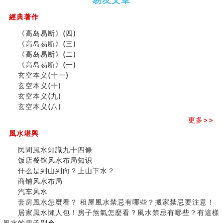
（下）
（上）
年
马)年
商舖大門的風水原則 (上)
（马）
何
經典著作
玄空本义(十一)
年如
人“犯
家居常見風水形煞及化解方法 (三)
《高岛易断》(四)
何“化
太
天要下雨娘要嫁人
《高岛易断》(三)
太岁”
岁”？
预测开店怎么样
《高岛易断》(二)
口相與命運
《高岛易断》(一)
六爻測住宅風水 (五)
玄空本义(十一)
二○
二○
家
九
九
一篇文章解答八字命理所有困惑
玄空本义(十)
二
二
居
九
运
运
汽车风水
玄空本义(九)
六
六
常
运
二
二
姓名字义玄机藏凶吉
玄空本义(八)
(马)
(马)
見
二
⼗
⼗
玄空本义(十)
年
年
風
⼗
四
四
更多>>
六爻占卜预测考试结果
十
十
水
四
山
山
四墓库真诠
風水堪輿
二
二
形
山
飞
飞
套房風水怎麼看？ 租屋風水禁忌有哪些？搬家禁忌要注
生
生
煞
飞
星
星
民間風水知識九十四條
意！
肖
肖
及
星
宅
宅
饭店餐馆风水布局知识
精选1500个五行属金的字
运
运
化
宅
局
局
什么是到山到向？上山下水？
玄空本义(九)
程
程
解
局
浅
浅
商铺风水布局
八字十神与坐基关系详解
(鸡
(马
方
浅
析
析
汽车风水
精选1000个五行属土的字
狗
羊
法
析
(之
(之
套房風水怎麼看？ 租屋風水禁忌有哪些？搬家禁忌要注意！
人的面相看财运
猪)
猴)
(一)
(
二)
一)
居家風水懶人包！房子煞氣怎麼看？風水禁忌有哪些？有這樣
玄空本义(八)
之
風水的房子別�