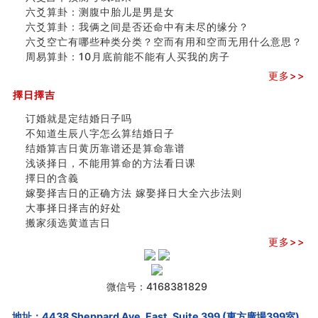
六爻算卦：测腹中胎儿是男是女
六爻算卦：我俩之间是否还命中有未尽的缘分？
六爻空亡有哪些种类分类？空而有用和空而无用什么意思？
周易算卦：10月底前能不能有人买我的房子
更多>>
擇日擇吉
订婚就是定结婚日子吗
不知道生辰八字怎么算结婚日子
结婚算吉日黄历靠谱还是算命靠谱
浅谈择日，不能用算命的方法看日课
擇日的含義
嫁娶择吉日的正确方法 嫁娶择日大全六步法则
大事择日择吉的好处
搬家须选黄道吉日
更多>>
微信号：4168381829
地址：4438 Sheppard Ave. East, Suite 399 (東方廣場399室),