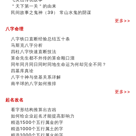
玄空本义 (四)
＂天下第一关＂的由来
八字算命：女命八字里日坐伤官克夫？
民间故事之鬼神（39） 常山水鬼的阴谋
六爻算卦：我俩之间是否还命中有未尽的缘分？
订婚就是定结婚日子吗
更多>>
清朝慈禧太后命造 (名人八字淺析七）
八字命理
玄空本义 (三)
飞灵山传说故事
八字铁口直断经验总结五十条
命理解说：想请问什么时候能够遇到姻缘结婚？
马斯克八字分析
商舖選址的風水講究 (下)
四柱八字快速直断技法
吉凶神跳上大运时的断法【四柱技巧】
算命先生都不外传的算命顺口溜
家居常見風水形煞及化解方法 (一)
同年同月同日同时同地生命运为何却完全不同？
刘燮鈞讲人相 手纹与命运(一)
四墓库真诠
玄空本义 (二)
八字十神与坐基关系详解
大門風水五大禁忌！大門風水擺設？門中門風水解方？
南半球的八字如何推排
出现这几种面相桃花泛
更多>>
寓意好的五行属水的汉字有哪些？五行属水的汉字大全
起名改名
看字形结构推算出吉凶
如何给企业起名才能提高影响力
精选1500个五行属金的字
精选1000个五行属土的字
精选1000个五行属火的字