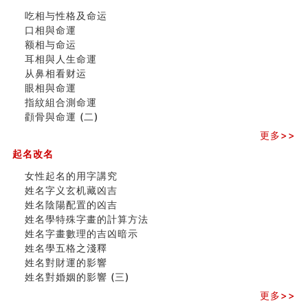
玄空本义 (三)
吃相与性格及命运
飞灵山传说故事
口相與命運
命理解说：想请问什么时候能够遇到姻缘结婚？
额相与命运
商舖選址的風水講究 (下)
耳相與人生命運
吉凶神跳上大运时的断法【四柱技巧】
从鼻相看财运
家居常見風水形煞及化解方法 (一)
眼相與命運
刘燮鈞讲人相 手纹与命运(一)
指紋組合測命運
玄空本义 (二)
顴骨與命運 (二)
大門風水五大禁忌！大門風水擺設？門中門風水解方？
出现这几种面相桃花泛
更多>>
寓意好的五行属水的汉字有哪些？五行属水的汉字大全
起名改名
女性起名的用字講究
女性起名的用字講究
香港巨富霍英東命造 (名人八字淺析十）
姓名字义玄机藏凶吉
購房十大風水原則 (上)
姓名陰陽配置的凶吉
看字形结构推算出吉凶
姓名學特殊字畫的計算方法
七夕节 我国唯一一个以女性为主角传统节日
姓名字畫數理的吉凶暗示
商舖大門的風水原則 (下)
姓名學五格之淺釋
手指饱满福运加身，这种手相福运在何处？
姓名對財運的影響
家居常見風水形煞及化解方法 ( 四)
姓名對婚姻的影響 (三)
八字铁口直断经验总结五十条
《高岛易断》(四)
更多>>