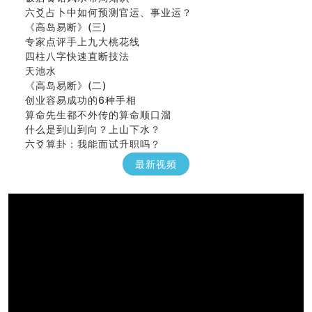
六爻占卜中如何预测官运、事业运？
《高岛易断》(三)
专家点评手上九大桃花线
四柱八字快速直断技法
天池水
《高岛易断》(二)
创业容易成功的6种手相
算命先生都不外传的算命顺口溜
什么是到山到向？上山下水？
六爻算卦：我能面试升职吗？
《高岛易断》(一)
最新视频
朱德總司命造 (名⼈⼋字淺析九）
刘燮鈞讲人相 手相论财运
如何给企业起名才能提高影响力
商铺风水布局
种种“面相”大剖析
同年同月同日同时同地生命运为何却完全不同？
商舖大門的風水原則 (上)
玄空本义(十一)
家居常見風水形煞及化解方法 (三)
天要下雨娘要嫁人