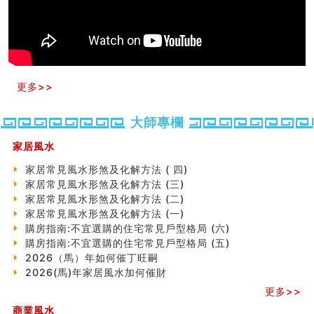
天要下雨娘要嫁人
预测开店怎么样
口相與命運
六爻測住宅風水 (五)
一篇文章解答八字命理所有困惑
汽车风水
更多>>
姓名字义玄机藏凶吉
玄空本义(十)
六爻占卜预测考试结果
大師專欄
四墓库真诠
家居風水
套房風水怎麼看？ 租屋風水禁忌有哪些？搬家禁忌要注
意！
家居常見風水形煞及化解方法 ( 四)
精选1500个五行属金的字
家居常見風水形煞及化解方法 (三)
玄空本义(九)
家居常見風水形煞及化解方法 (二)
八字十神与坐基关系详解
家居常見風水形煞及化解方法 (一)
精选1000个五行属土的字
購房指南:不宜選購的住宅常見戶型格局 (六)
人的面相看财运
購房指南:不宜選購的住宅常見戶型格局 (五)
玄空本义(八)
2026（馬）年如何催丁旺嗣
六爻算卦：测腹中胎儿是男是女
2026(馬)年家居風水加何催財
中國改革開放總設計師鄧小平命造 (名人八字淺析八）
更多>>
测字（实例解释）
商業風水
精选1000个五行属火的字