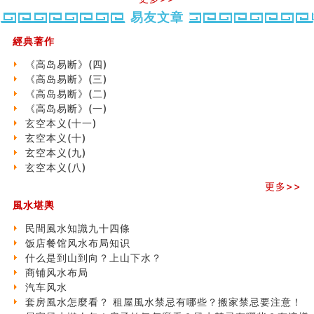
势概述
势概述
2026
2026(
同年同月同日同时同地生命运为何却完全不同？
易友文章
（下）
（上）
年
马)年
商舖大門的風水原則 (上)
（马）
何
經典著作
玄空本义(十一)
年如
人“犯
家居常見風水形煞及化解方法 (三)
《高岛易断》(四)
何“化
太
天要下雨娘要嫁人
《高岛易断》(三)
太岁”
岁”？
预测开店怎么样
《高岛易断》(二)
口相與命運
《高岛易断》(一)
六爻測住宅風水 (五)
玄空本义(十一)
二0
二0
二○
二○
家
一篇文章解答八字命理所有困惑
玄空本义(十)
二
二
二
二
居
九
汽车风水
玄空本义(九)
六
六
六
六
常
运
姓名字义玄机藏凶吉
玄空本义(八)
(马)
(马)
(马)
(马)
見
二
玄空本义(十)
年
年
年
年
風
⼗
更多>>
六爻占卜预测考试结果
十
十
十
十
水
四
四墓库真诠
風水堪輿
二
二
二
二
形
山
套房風水怎麼看？ 租屋風水禁忌有哪些？搬家禁忌要注
生
生
生
生
煞
飞
民間風水知識九十四條
意！
肖
肖
肖
肖
及
星
饭店餐馆风水布局知识
精选1500个五行属金的字
运
运
运
运
化
宅
什么是到山到向？上山下水？
玄空本义(九)
程
程
程
程
解
局
商铺风水布局
八字十神与坐基关系详解
(兔
(鼠
(鸡
(马
方
浅
汽车风水
精选1000个五行属土的字
龙
牛
狗
羊
法
析
套房風水怎麼看？ 租屋風水禁忌有哪些？搬家禁忌要注意！
人的面相看财运
蛇)
虎)
猪)
猴)
(一)
(