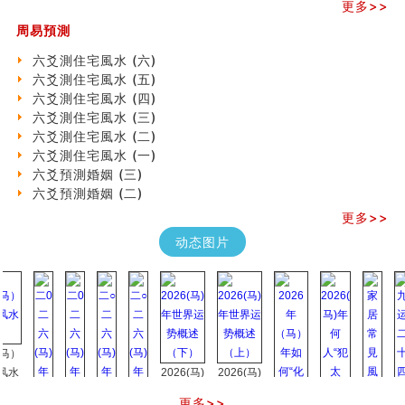
《高岛易断》(四)
更多>>
吃相与性格及命运
周易預測
六爻測住宅風水 (六)
民間風水知識九十四條
六爻測住宅風水 (六)
马斯克八字分析
六爻測住宅風水 (五)
饭店餐馆风水布局知识
六爻測住宅風水 (四)
六爻占卜中如何预测官运、事业运？
六爻測住宅風水 (三)
《高岛易断》(三)
六爻測住宅風水 (二)
专家点评手上九大桃花线
六爻測住宅風水 (一)
四柱八字快速直断技法
六爻預測婚姻 (三)
天池水
六爻預測婚姻 (二)
《高岛易断》(二)
更多>>
创业容易成功的6种手相
动态图片
算命先生都不外传的算命顺口溜
什么是到山到向？上山下水？
六爻算卦：我能面试升职吗？
《高岛易断》(一)
朱德總司命造 (名⼈⼋字淺析九）
刘燮鈞讲人相 手相论财运
如何给企业起名才能提高影响力
2026(马)
2026(马)
商铺风水布局
年世界运
年世界运
种种“面相”大剖析
更多>>