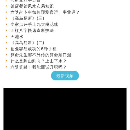
饭店餐馆风水布局知识
六爻占卜中如何预测官运、事业运？
《高岛易断》(三)
专家点评手上九大桃花线
四柱八字快速直断技法
天池水
《高岛易断》(二)
创业容易成功的6种手相
算命先生都不外传的算命顺口溜
什么是到山到向？上山下水？
六爻算卦：我能面试升职吗？
《高岛易断》(一)
最新视频
朱德總司命造 (名⼈⼋字淺析九）
刘燮鈞讲人相 手相论财运
如何给企业起名才能提高影响力
商铺风水布局
种种“面相”大剖析
同年同月同日同时同地生命运为何却完全不同？
商舖大門的風水原則 (上)
玄空本义(十一)
家居常見風水形煞及化解方法 (三)