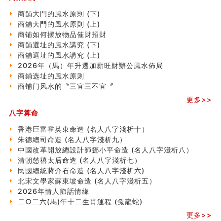
玄空本义(七)
商舖大門的風水原則 (下)
刘燮鈞讲人相 手纹与命运(二)
商舖大門的風水原則 (上)
商铺如何摆放物品催财招财
商铺如何摆放物品催财招财
极其旺夫的女人面相
商舖選址的風水講究 (下)
家居常見風水形煞及化解方法 (二)
商舖選址的風水講究 (上)
居家風水懶人包！房子煞氣怎麼看？風水禁忌有哪些？有
2026年（馬）年升遷加薪旺財辦公風水佈局
這樣風水的房子別�
商鋪选址的風水原则
南半球的八字如何推排
商铺门风水的〝三宜三不宜〞
玄空本义(六)
更多>>
额相与命运
风水先生林琅仙的传说
八字算命
从痣看相
香港巨富霍英東命造 (名人八字淺析十）
姓名陰陽配置的凶吉
朱德總司命造 (名⼈⼋字淺析九）
六爻測住宅風水 (四)
中國改革開放總設計師鄧小平命造 (名人八字淺析八）
玄空本义 (五)
清朝慈禧太后命造 (名人八字淺析七）
财务办公室风水布局
民國總統蔣介石命造 (名人八字淺析六)
精选1500个五行属木的字
北宋文學家蘇東坡命造 (名人八字淺析五）
玄空本义 (四)
2026年情人節話情緣
八字算命：女命八字里日坐伤官克夫？
二○二六(馬)年十二生肖運程 (兔龍蛇)
六爻算卦：我俩之间是否还命中有未尽的缘分？
更多>>
订婚就是定结婚日子吗