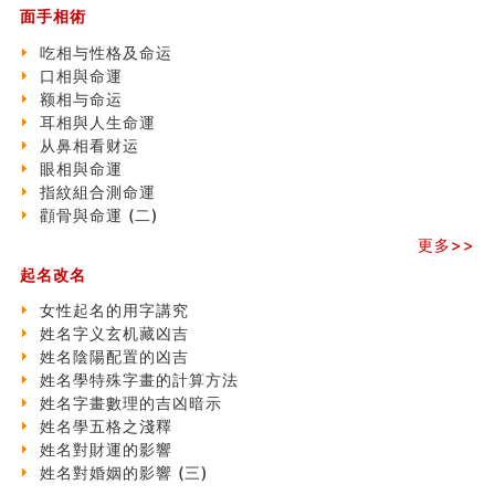
清朝慈禧太后命造 (名人八字淺析七）
面手相術
玄空本义 (三)
吃相与性格及命运
飞灵山传说故事
口相與命運
命理解说：想请问什么时候能够遇到姻缘结婚？
额相与命运
商舖選址的風水講究 (下)
耳相與人生命運
吉凶神跳上大运时的断法【四柱技巧】
从鼻相看财运
家居常見風水形煞及化解方法 (一)
眼相與命運
刘燮鈞讲人相 手纹与命运(一)
指紋組合測命運
玄空本义 (二)
顴骨與命運 (二)
大門風水五大禁忌！大門風水擺設？門中門風水解方？
出现这几种面相桃花泛
更多>>
寓意好的五行属水的汉字有哪些？五行属水的汉字大全
起名改名
玄空本义 (一)
女性起名的用字講究
女性起名的用字講究
姓名字义玄机藏凶吉
香港巨富霍英東命造 (名人八字淺析十）
姓名陰陽配置的凶吉
購房十大風水原則 (上)
姓名學特殊字畫的計算方法
七夕节 我国唯一一个以女性为主角传统节日
姓名字畫數理的吉凶暗示
商舖大門的風水原則 (下)
姓名學五格之淺釋
手指饱满福运加身，这种手相福运在何处？
姓名對財運的影響
家居常見風水形煞及化解方法 ( 四)
姓名對婚姻的影響 (三)
八字铁口直断经验总结五十条