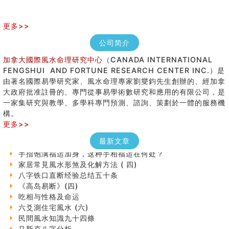
更多>>
公司简介
加拿大國際風水命理研究中心
（CANADA INTERNATIONAL
FENGSHUI AND FORTUNE RESEARCH CENTER INC.）是
由著名國際易學研究家、風水命理專家劉燮鈞先生創辦的、經加拿
大政府批准註冊的、專門從事易學術數研究和應用的有限公司，是
女性起名的用字講究
一家集研究與教學、多學科專門預測、諮詢、策劃於一體的服務機
香港巨富霍英東命造 (名人八字淺析十）
構。
購房十大風水原則 (上)
更多>>
七夕节 我国唯一一个以女性为主角传统节日
商舖大門的風水原則 (下)
最新文章
手指饱满福运加身，这种手相福运在何处？
家居常見風水形煞及化解方法 ( 四)
八字铁口直断经验总结五十条
《高岛易断》(四)
吃相与性格及命运
六爻測住宅風水 (六)
民間風水知識九十四條
马斯克八字分析