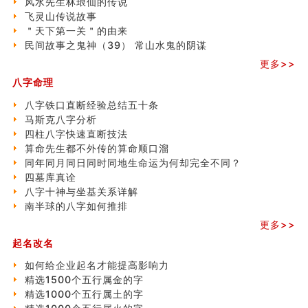
风水先生林琅仙的传说
精选1500个五行属木的字
飞灵山传说故事
玄空本义 (四)
＂天下第一关＂的由来
八字算命：女命八字里日坐伤官克夫？
民间故事之鬼神（39） 常山水鬼的阴谋
六爻算卦：我俩之间是否还命中有未尽的缘分？
订婚就是定结婚日子吗
更多>>
清朝慈禧太后命造 (名人八字淺析七）
八字命理
玄空本义 (三)
飞灵山传说故事
八字铁口直断经验总结五十条
命理解说：想请问什么时候能够遇到姻缘结婚？
马斯克八字分析
商舖選址的風水講究 (下)
四柱八字快速直断技法
吉凶神跳上大运时的断法【四柱技巧】
算命先生都不外传的算命顺口溜
家居常見風水形煞及化解方法 (一)
同年同月同日同时同地生命运为何却完全不同？
刘燮鈞讲人相 手纹与命运(一)
四墓库真诠
玄空本义 (二)
八字十神与坐基关系详解
大門風水五大禁忌！大門風水擺設？門中門風水解方？
南半球的八字如何推排
出现这几种面相桃花泛
更多>>
寓意好的五行属水的汉字有哪些？五行属水的汉字大全
起名改名
玄空本义 (一)
如何给企业起名才能提高影响力
精选1500个五行属金的字
精选1000个五行属土的字