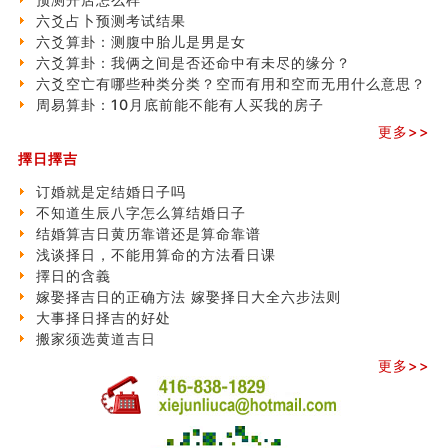
六爻占卜预测考试结果
六爻算卦：测腹中胎儿是男是女
六爻算卦：我俩之间是否还命中有未尽的缘分？
六爻空亡有哪些种类分类？空而有用和空而无用什么意思？
周易算卦：10月底前能不能有人买我的房子
更多>>
擇日擇吉
订婚就是定结婚日子吗
不知道生辰八字怎么算结婚日子
结婚算吉日黄历靠谱还是算命靠谱
浅谈择日，不能用算命的方法看日课
擇日的含義
嫁娶择吉日的正确方法 嫁娶择日大全六步法则
大事择日择吉的好处
搬家须选黄道吉日
更多>>