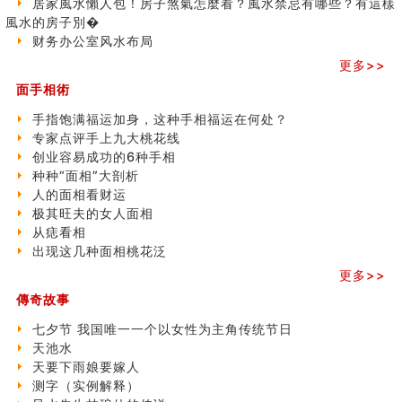
居家風水懶人包！房子煞氣怎麼看？風水禁忌有哪些？有這樣
玄空本义(八)
之
風水的房子別�
六爻算卦：测腹中胎儿是男是女
三)
财务办公室风水布局
中國改革開放總設計師鄧小平命造 (名人八字淺析八）
更多>>
测字（实例解释）
精选1000个五行属火的字
面手相術
玄空本义(七)
手指饱满福运加身，这种手相福运在何处？
刘燮鈞讲人相 手纹与命运(二)
专家点评手上九大桃花线
商铺如何摆放物品催财招财
创业容易成功的6种手相
极其旺夫的女人面相
种种“面相”大剖析
家居常見風水形煞及化解方法 (二)
人的面相看财运
居家風水懶人包！房子煞氣怎麼看？風水禁忌有哪些？有
极其旺夫的女人面相
這樣風水的房子別�
从痣看相
南半球的八字如何推排
出现这几种面相桃花泛
玄空本义(六)
额相与命运
更多>>
风水先生林琅仙的传说
傳奇故事
从痣看相
七夕节 我国唯一一个以女性为主角传统节日
姓名陰陽配置的凶吉
天池水
六爻測住宅風水 (四)
天要下雨娘要嫁人
玄空本义 (五)
测字（实例解释）
财务办公室风水布局