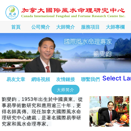
首頁
公司簡介
大師簡介
服務項目
大師專欄
Select L
易友文章
網络視頻
友情鏈接
聯繫我們
大师简介
劉燮鈞，1953年出生於中國廣東。從
事易學術數研究和應用逾三十年，更
得名師真傳。現任加拿大國際風水命
理研究中心總裁，是著名國際易學研
究家和風水命理專家。