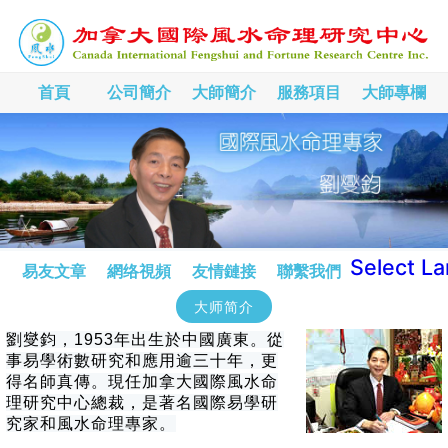
首頁
公司簡介
大師簡介
服務項目
大師專欄
Select L
易友文章
網络視頻
友情鏈接
聯繫我們
大师简介
劉燮鈞，1953年出生於中國廣東。從
事易學術數研究和應用逾三十年，更
得名師真傳。現任加拿大國際風水命
理研究中心總裁，是著名國際易學研
究家和風水命理專家。