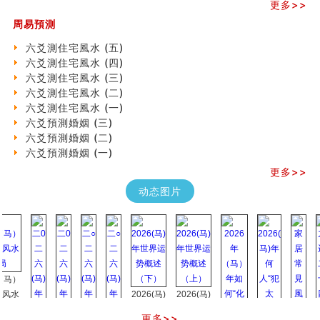
《高岛易断》(三)
更多>>
专家点评手上九大桃花线
周易預測
四柱八字快速直断技法
天池水
六爻測住宅風水 (五)
《高岛易断》(二)
六爻測住宅風水 (四)
创业容易成功的6种手相
六爻測住宅風水 (三)
算命先生都不外传的算命顺口溜
六爻測住宅風水 (二)
什么是到山到向？上山下水？
六爻測住宅風水 (一)
六爻算卦：我能面试升职吗？
六爻預測婚姻 (三)
《高岛易断》(一)
六爻預測婚姻 (二)
朱德總司命造 (名⼈⼋字淺析九）
六爻預測婚姻 (一)
刘燮鈞讲人相 手相论财运
更多>>
如何给企业起名才能提高影响力
动态图片
商铺风水布局
种种“面相”大剖析
同年同月同日同时同地生命运为何却完全不同？
商舖大門的風水原則 (上)
玄空本义(十一)
家居常見風水形煞及化解方法 (三)
天要下雨娘要嫁人
2026(马)
2026(马)
预测开店怎么样
年世界运
年世界运
口相與命運
更多>>