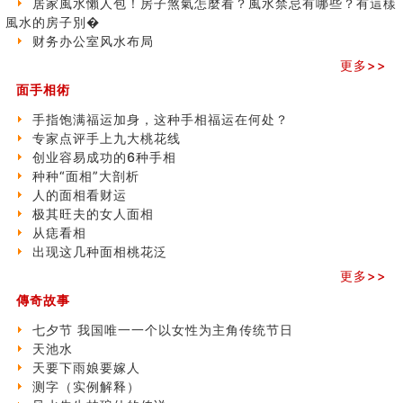
居家風水懶人包！房子煞氣怎麼看？風水禁忌有哪些？有這樣
商铺如何摆放物品催财招财
之
風水的房子別�
极其旺夫的女人面相
三)
财务办公室风水布局
家居常見風水形煞及化解方法 (二)
更多>>
居家風水懶人包！房子煞氣怎麼看？風水禁忌有哪些？有
這樣風水的房子別�
面手相術
南半球的八字如何推排
手指饱满福运加身，这种手相福运在何处？
玄空本义(六)
专家点评手上九大桃花线
额相与命运
创业容易成功的6种手相
风水先生林琅仙的传说
种种“面相”大剖析
从痣看相
人的面相看财运
姓名陰陽配置的凶吉
极其旺夫的女人面相
六爻測住宅風水 (四)
从痣看相
玄空本义 (五)
出现这几种面相桃花泛
财务办公室风水布局
精选1500个五行属木的字
更多>>
玄空本义 (四)
傳奇故事
八字算命：女命八字里日坐伤官克夫？
七夕节 我国唯一一个以女性为主角传统节日
六爻算卦：我俩之间是否还命中有未尽的缘分？
天池水
订婚就是定结婚日子吗
天要下雨娘要嫁人
清朝慈禧太后命造 (名人八字淺析七）
测字（实例解释）
玄空本义 (三)