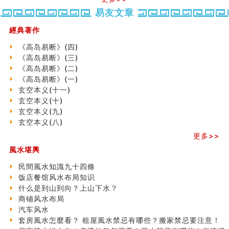
势概述
势概述
2026
2026(
六爻測住宅風水 (五)
易友文章
（下）
（上）
年
马)年
一篇文章解答八字命理所有困惑
（马）
何
經典著作
汽车风水
年如
人“犯
姓名字义玄机藏凶吉
《高岛易断》(四)
何“化
太
玄空本义(十)
《高岛易断》(三)
太岁”
岁”？
六爻占卜预测考试结果
《高岛易断》(二)
四墓库真诠
《高岛易断》(一)
套房風水怎麼看？ 租屋風水禁忌有哪些？搬家禁忌要注
玄空本义(十一)
二0
二0
二○
二○
家
意！
玄空本义(十)
二
二
二
二
居
九
精选1500个五行属金的字
玄空本义(九)
六
六
六
六
常
运
玄空本义(九)
玄空本义(八)
(马)
(马)
(马)
(马)
見
二
八字十神与坐基关系详解
年
年
年
年
風
⼗
更多>>
精选1000个五行属土的字
十
十
十
十
水
四
人的面相看财运
風水堪輿
二
二
二
二
形
山
玄空本义(八)
生
生
生
生
煞
飞
民間風水知識九十四條
六爻算卦：测腹中胎儿是男是女
肖
肖
肖
肖
及
星
饭店餐馆风水布局知识
中國改革開放總設計師鄧小平命造 (名人八字淺析八）
运
运
运
运
化
宅
什么是到山到向？上山下水？
测字（实例解释）
程
程
程
程
解
局
商铺风水布局
精选1000个五行属火的字
(兔
(鼠
(鸡
(马
方
浅
汽车风水
玄空本义(七)
龙
牛
狗
羊
法
析
套房風水怎麼看？ 租屋風水禁忌有哪些？搬家禁忌要注意！
刘燮鈞讲人相 手纹与命运(二)
蛇)
虎)
猪)
猴)
(一)
(