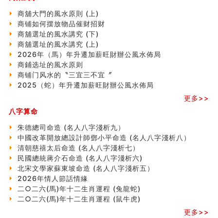
南半球的八字如何推排
商舖大門的風水原則 (上)
玄空本义(六)
商铺如何摆放物品催财招财
额相与命运
商舖選址的風水講究 (下)
风水先生林琅仙的传说
商舖選址的風水講究 (上)
从痣看相
2026年（馬）年升遷加薪旺財辦公風水佈局
姓名陰陽配置的凶吉
商鋪选址的風水原则
六爻測住宅風水 (四)
商铺门风水的〝三宜三不宜〞
玄空本义 (五)
2025（蛇）年升遷加薪旺財辦公風水佈局
财务办公室风水布局
更多>>
精选1500个五行属木的字
玄空本义 (四)
八字算命
八字算命：女命八字里日坐伤官克夫？
朱德總司命造 (名⼈⼋字淺析九）
六爻算卦：我俩之间是否还命中有未尽的缘分？
中國改革開放總設計師鄧小平命造 (名人八字淺析八）
订婚就是定结婚日子吗
清朝慈禧太后命造 (名人八字淺析七）
清朝慈禧太后命造 (名人八字淺析七）
民國總統蔣介石命造 (名人八字淺析六)
玄空本义 (三)
北宋文學家蘇東坡命造 (名人八字淺析五）
飞灵山传说故事
2026年情人節話情緣
命理解说：想请问什么时候能够遇到姻缘结婚？
二○二六(馬)年十二生肖運程 (兔龍蛇)
商舖選址的風水講究 (下)
二○二六(馬)年十二生肖運程 (鼠牛虎)
吉凶神跳上大运时的断法【四柱技巧】
更多>>
家居常見風水形煞及化解方法 (一)