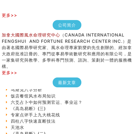
更多>>
公司简介
加拿大國際風水命理研究中心
（CANADA INTERNATIONAL
FENGSHUI AND FORTUNE RESEARCH CENTER INC.）是
由著名國際易學研究家、風水命理專家劉燮鈞先生創辦的、經加拿
大政府批准註冊的、專門從事易學術數研究和應用的有限公司，是
七夕节 我国唯一一个以女性为主角传统节日
一家集研究與教學、多學科專門預測、諮詢、策劃於一體的服務機
手指饱满福运加身，这种手相福运在何处？
構。
八字铁口直断经验总结五十条
更多>>
《高岛易断》(四)
民間風水知識九十四條
最新文章
马斯克八字分析
饭店餐馆风水布局知识
六爻占卜中如何预测官运、事业运？
《高岛易断》(三)
专家点评手上九大桃花线
四柱八字快速直断技法
天池水
《高岛易断》(二)