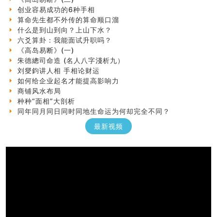
创业容易成功的6种手相
算命先生都不外传的算命顺口溜
什么是到山到向？上山下水？
六爻算卦：我能面试升职吗？
《高岛易断》(一)
朱德總司命造 (名⼈⼋字淺析九）
刘燮鈞讲人相 手相论财运
如何给企业起名才能提高影响力
商铺风水布局
种种“面相”大剖析
同年同月同日同时同地生命运为何却完全不同？
商舖大門的風水原則 (上)
最新视频
玄空本义(十一)
家居常見風水形煞及化解方法 (三)
天要下雨娘要嫁人
预测开店怎么样
口相與命運
六爻測住宅風水 (五)
一篇文章解答八字命理所有困惑
汽车风水
姓名字义玄机藏凶吉