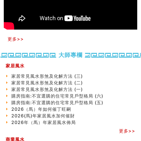
玄空本义(十)
六爻占卜预测考试结果
四墓库真诠
套房風水怎麼看？ 租屋風水禁忌有哪些？搬家禁忌要注
意！
精选1500个五行属金的字
更多>>
玄空本义(九)
八字十神与坐基关系详解
精选1000个五行属土的字
大師專欄
人的面相看财运
家居風水
玄空本义(八)
六爻算卦：测腹中胎儿是男是女
家居常見風水形煞及化解方法 (三)
中國改革開放總設計師鄧小平命造 (名人八字淺析八）
家居常見風水形煞及化解方法 (二)
测字（实例解释）
家居常見風水形煞及化解方法 (一)
精选1000个五行属火的字
購房指南:不宜選購的住宅常見戶型格局 (六)
玄空本义(七)
購房指南:不宜選購的住宅常見戶型格局 (五)
刘燮鈞讲人相 手纹与命运(二)
2026（馬）年如何催丁旺嗣
商铺如何摆放物品催财招财
2026(馬)年家居風水加何催財
极其旺夫的女人面相
2026年（馬）年家居風水佈局
家居常見風水形煞及化解方法 (二)
更多>>
居家風水懶人包！房子煞氣怎麼看？風水禁忌有哪些？有
商業風水
這樣風水的房子別�