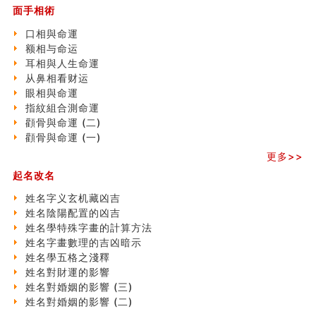
刘燮鈞讲人相 手纹与命运(一)
面手相術
玄空本义 (二)
口相與命運
大門風水五大禁忌！大門風水擺設？門中門風水解方？
额相与命运
出现这几种面相桃花泛
耳相與人生命運
寓意好的五行属水的汉字有哪些？五行属水的汉字大全
从鼻相看财运
玄空本义 (一)
眼相與命運
＂天下第一关＂的由来
指紋組合測命運
无名指长的人有艺术天赋？手指长短能看出什么？
顴骨與命運 (二)
六爻測住宅風水 (三)
顴骨與命運 (一)
別再一知半解！正解住宅風水十大禁忌
《盲派命理》 ( 十六）
更多>>
姓名學特殊字畫的計算方法
起名改名
風水辟邪大全
姓名字义玄机藏凶吉
七夕节 我国唯一一个以女性为主角传统节日
姓名陰陽配置的凶吉
手指饱满福运加身，这种手相福运在何处？
姓名學特殊字畫的計算方法
八字铁口直断经验总结五十条
姓名字畫數理的吉凶暗示
《高岛易断》(四)
姓名學五格之淺釋
民間風水知識九十四條
姓名對財運的影響
马斯克八字分析
姓名對婚姻的影響 (三)
饭店餐馆风水布局知识
姓名對婚姻的影響 (二)
六爻占卜中如何预测官运、事业运？