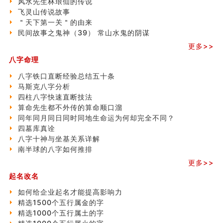
风水先生林琅仙的传说
飞灵山传说故事
飞灵山传说故事
命理解说：想请问什么时候能够遇到姻缘结婚？
＂天下第一关＂的由来
商舖選址的風水講究 (下)
民间故事之鬼神（39） 常山水鬼的阴谋
吉凶神跳上大运时的断法【四柱技巧】
家居常見風水形煞及化解方法 (一)
更多>>
刘燮鈞讲人相 手纹与命运(一)
八字命理
玄空本义 (二)
大門風水五大禁忌！大門風水擺設？門中門風水解方？
八字铁口直断经验总结五十条
出现这几种面相桃花泛
马斯克八字分析
寓意好的五行属水的汉字有哪些？五行属水的汉字大全
四柱八字快速直断技法
玄空本义 (一)
算命先生都不外传的算命顺口溜
＂天下第一关＂的由来
同年同月同日同时同地生命运为何却完全不同？
无名指长的人有艺术天赋？手指长短能看出什么？
四墓库真诠
六爻測住宅風水 (三)
八字十神与坐基关系详解
別再一知半解！正解住宅風水十大禁忌
南半球的八字如何推排
《盲派命理》 ( 十六）
更多>>
姓名學特殊字畫的計算方法
起名改名
風水辟邪大全
如何给企业起名才能提高影响力
精选1500个五行属金的字
精选1000个五行属土的字