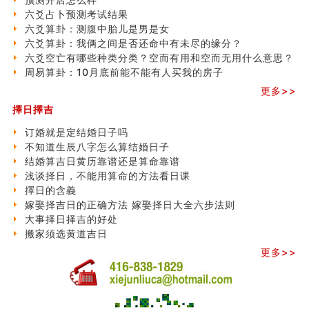
六爻占卜预测考试结果
六爻算卦：测腹中胎儿是男是女
六爻算卦：我俩之间是否还命中有未尽的缘分？
六爻空亡有哪些种类分类？空而有用和空而无用什么意思？
周易算卦：10月底前能不能有人买我的房子
更多>>
擇日擇吉
订婚就是定结婚日子吗
不知道生辰八字怎么算结婚日子
结婚算吉日黄历靠谱还是算命靠谱
浅谈择日，不能用算命的方法看日课
擇日的含義
嫁娶择吉日的正确方法 嫁娶择日大全六步法则
大事择日择吉的好处
搬家须选黄道吉日
更多>>