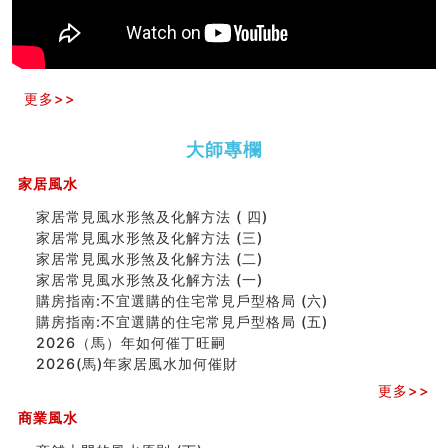
种种“面相”大剖析
同年同月同日同时同地生命运为何却完全不同？
商舖大門的風水原則 (上)
玄空本义(十一)
更多>>
家居常見風水形煞及化解方法 (三)
天要下雨娘要嫁人
预测开店怎么样
大師專欄
口相與命運
家居風水
六爻測住宅風水 (五)
一篇文章解答八字命理所有困惑
家居常見風水形煞及化解方法 ( 四)
汽车风水
家居常見風水形煞及化解方法 (三)
姓名字义玄机藏凶吉
家居常見風水形煞及化解方法 (二)
玄空本义(十)
家居常見風水形煞及化解方法 (一)
六爻占卜预测考试结果
購房指南:不宜選購的住宅常見戶型格局 (六)
四墓库真诠
購房指南:不宜選購的住宅常見戶型格局 (五)
套房風水怎麼看？ 租屋風水禁忌有哪些？搬家禁忌要注
2026（馬）年如何催丁旺嗣
意！
2026(馬)年家居風水加何催財
精选1500个五行属金的字
更多>>
玄空本义(九)
八字十神与坐基关系详解
商業風水
精选1000个五行属土的字