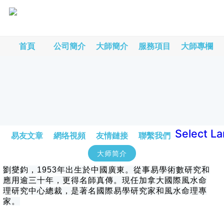
首頁
公司簡介
大師簡介
服務項目
大師專欄
Select L
易友文章
網络視頻
友情鏈接
聯繫我們
大师简介
劉燮鈞，1953年出生於中國廣東。從事易學術數研究和
應用逾三十年，更得名師真傳。現任加拿大國際風水命
理研究中心總裁，是著名國際易學研究家和風水命理專
家。