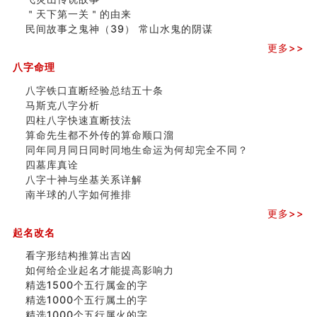
＂天下第一关＂的由来
民间故事之鬼神（39） 常山水鬼的阴谋
更多>>
八字命理
八字铁口直断经验总结五十条
马斯克八字分析
四柱八字快速直断技法
算命先生都不外传的算命顺口溜
同年同月同日同时同地生命运为何却完全不同？
四墓库真诠
八字十神与坐基关系详解
南半球的八字如何推排
更多>>
起名改名
看字形结构推算出吉凶
如何给企业起名才能提高影响力
精选1500个五行属金的字
精选1000个五行属土的字
精选1000个五行属火的字