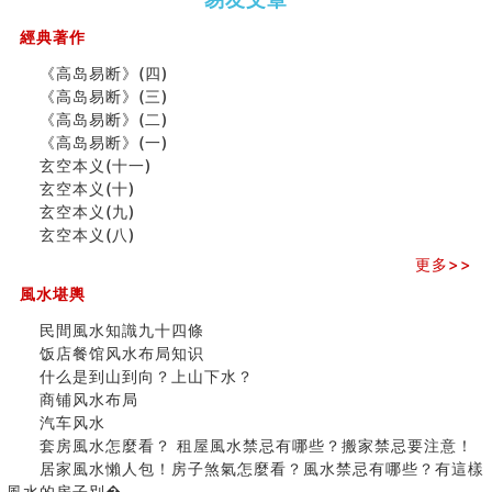
（下）
（上）
年
马)年
（马）
何
經典著作
年如
人“犯
《高岛易断》(四)
何“化
太
《高岛易断》(三)
太岁”
岁”？
《高岛易断》(二)
《高岛易断》(一)
玄空本义(十一)
二0
二0
二○
二○
家
玄空本义(十)
二
二
二
二
居
九
玄空本义(九)
六
六
六
六
常
运
玄空本义(八)
(马)
(马)
(马)
(马)
見
二
年
年
年
年
風
⼗
更多>>
十
十
十
十
水
四
風水堪輿
二
二
二
二
形
山
生
生
生
生
煞
飞
民間風水知識九十四條
肖
肖
肖
肖
及
星
饭店餐馆风水布局知识
运
运
运
运
化
宅
什么是到山到向？上山下水？
程
程
程
程
解
局
商铺风水布局
(兔
(鼠
(鸡
(马
方
浅
汽车风水
龙
牛
狗
羊
法
析
套房風水怎麼看？ 租屋風水禁忌有哪些？搬家禁忌要注意！
蛇)
虎)
猪)
猴)
(一)
(
居家風水懶人包！房子煞氣怎麼看？風水禁忌有哪些？有這樣
之
風水的房子別�