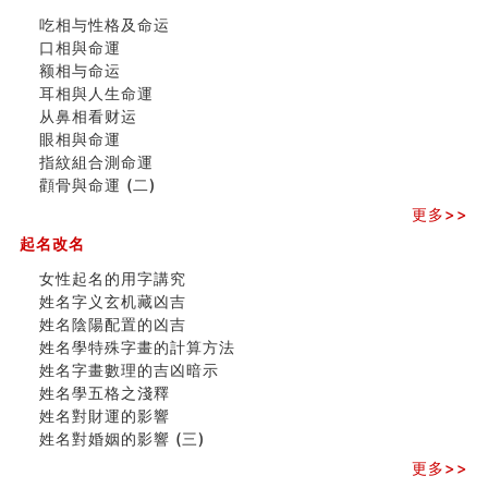
财务办公室风水布局
吃相与性格及命运
精选1500个五行属木的字
口相與命運
玄空本义 (四)
额相与命运
八字算命：女命八字里日坐伤官克夫？
耳相與人生命運
六爻算卦：我俩之间是否还命中有未尽的缘分？
从鼻相看财运
订婚就是定结婚日子吗
眼相與命運
清朝慈禧太后命造 (名人八字淺析七）
指紋組合測命運
玄空本义 (三)
顴骨與命運 (二)
飞灵山传说故事
命理解说：想请问什么时候能够遇到姻缘结婚？
更多>>
商舖選址的風水講究 (下)
起名改名
吉凶神跳上大运时的断法【四柱技巧】
家居常見風水形煞及化解方法 (一)
女性起名的用字講究
刘燮鈞讲人相 手纹与命运(一)
姓名字义玄机藏凶吉
玄空本义 (二)
姓名陰陽配置的凶吉
大門風水五大禁忌！大門風水擺設？門中門風水解方？
姓名學特殊字畫的計算方法
出现这几种面相桃花泛
姓名字畫數理的吉凶暗示
寓意好的五行属水的汉字有哪些？五行属水的汉字大全
姓名學五格之淺釋
姓名對財運的影響
姓名對婚姻的影響 (三)
更多>>