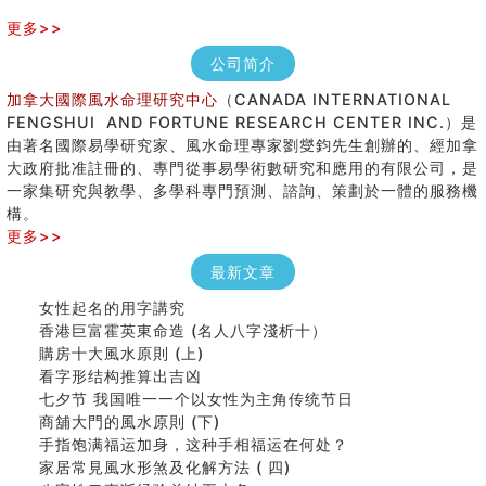
更多>>
公司简介
加拿大國際風水命理研究中心
（CANADA INTERNATIONAL
FENGSHUI AND FORTUNE RESEARCH CENTER INC.）是
由著名國際易學研究家、風水命理專家劉燮鈞先生創辦的、經加拿
大政府批准註冊的、專門從事易學術數研究和應用的有限公司，是
一家集研究與教學、多學科專門預測、諮詢、策劃於一體的服務機
構。
更多>>
最新文章
女性起名的用字講究
香港巨富霍英東命造 (名人八字淺析十）
購房十大風水原則 (上)
看字形结构推算出吉凶
七夕节 我国唯一一个以女性为主角传统节日
商舖大門的風水原則 (下)
手指饱满福运加身，这种手相福运在何处？
家居常見風水形煞及化解方法 ( 四)