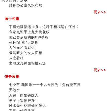
三)
财务办公室风水布局
更多>>
面手相術
手指饱满福运加身，这种手相福运在何处？
专家点评手上九大桃花线
创业容易成功的6种手相
种种“面相”大剖析
人的面相看财运
极其旺夫的女人面相
从痣看相
出现这几种面相桃花泛
更多>>
傳奇故事
七夕节 我国唯一一个以女性为主角传统节日
天池水
天要下雨娘要嫁人
测字（实例解释）
风水先生林琅仙的传说
飞灵山传说故事