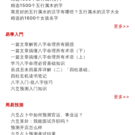
精选1500个五行属木的字
寓意好的五行属水的汉字有哪些？五行属水的汉字大全
精选的1600个女孩名字
更多>>
易學入門
一篇文章解答八字命理所有困惑
一篇文章搞懂八字命理所有术语（下）
一篇文章搞懂八字命理所有术语（上）
学习八字命理必背基础知识
辰戌丑未四墓库详解（二）「四柱基础」
四柱玄机读书笔记
八字入门·批八字技巧
六爻预测入门知识
更多>>
周易預測
六爻占卜中如何预测官运、事业运？
六爻算卦：我能面试升职吗？
预测开店怎么样
六爻占卜预测考试结果