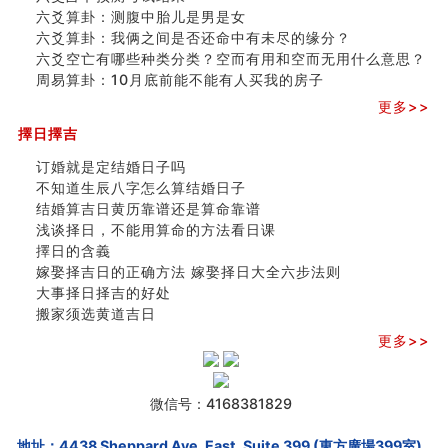
六爻算卦：测腹中胎儿是男是女
六爻算卦：我俩之间是否还命中有未尽的缘分？
六爻空亡有哪些种类分类？空而有用和空而无用什么意思？
周易算卦：10月底前能不能有人买我的房子
更多>>
擇日擇吉
订婚就是定结婚日子吗
不知道生辰八字怎么算结婚日子
结婚算吉日黄历靠谱还是算命靠谱
浅谈择日，不能用算命的方法看日课
擇日的含義
嫁娶择吉日的正确方法 嫁娶择日大全六步法则
大事择日择吉的好处
搬家须选黄道吉日
更多>>
微信号：4168381829
地址：4438 Sheppard Ave. East, Suite 399 (東方廣場399室),