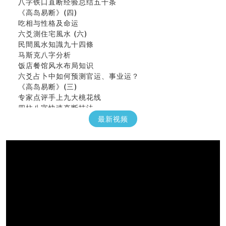
八字铁口直断经验总结五十条
《高岛易断》(四)
吃相与性格及命运
六爻測住宅風水 (六)
民間風水知識九十四條
马斯克八字分析
饭店餐馆风水布局知识
六爻占卜中如何预测官运、事业运？
《高岛易断》(三)
专家点评手上九大桃花线
四柱八字快速直断技法
天池水
最新视频
《高岛易断》(二)
创业容易成功的6种手相
算命先生都不外传的算命顺口溜
什么是到山到向？上山下水？
六爻算卦：我能面试升职吗？
《高岛易断》(一)
朱德總司命造 (名⼈⼋字淺析九）
刘燮鈞讲人相 手相论财运
如何给企业起名才能提高影响力
商铺风水布局