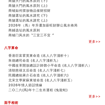
商舖大門的風水原則 (下)
人的面相看财运
商舖大門的風水原則 (上)
玄空本义(八)
商铺如何摆放物品催财招财
六爻算卦：测腹中胎儿是男是女
商舖選址的風水講究 (下)
中國改革開放總設計師鄧小平命造 (名人八字淺析八）
商舖選址的風水講究 (上)
测字（实例解释）
2026年（馬）年升遷加薪旺財辦公風水佈局
精选1000个五行属火的字
商鋪选址的風水原则
玄空本义(七)
商铺门风水的〝三宜三不宜〞
刘燮鈞讲人相 手纹与命运(二)
更多>>
商铺如何摆放物品催财招财
极其旺夫的女人面相
八字算命
家居常見風水形煞及化解方法 (二)
香港巨富霍英東命造 (名人八字淺析十）
居家風水懶人包！房子煞氣怎麼看？風水禁忌有哪些？有
朱德總司命造 (名⼈⼋字淺析九）
這樣風水的房子別�
中國改革開放總設計師鄧小平命造 (名人八字淺析八）
南半球的八字如何推排
清朝慈禧太后命造 (名人八字淺析七）
玄空本义(六)
民國總統蔣介石命造 (名人八字淺析六)
额相与命运
北宋文學家蘇東坡命造 (名人八字淺析五）
风水先生林琅仙的传说
2026年情人節話情緣
从痣看相
二○二六(馬)年十二生肖運程 (兔龍蛇)
姓名陰陽配置的凶吉
六爻測住宅風水 (四)
更多>>
玄空本义 (五)
面手相術