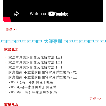
六爻占卜预测考试结果
四墓库真诠
套房風水怎麼看？ 租屋風水禁忌有哪些？搬家禁忌要注
意！
精选1500个五行属金的字
玄空本义(九)
更多>>
八字十神与坐基关系详解
精选1000个五行属土的字
大師專欄
人的面相看财运
玄空本义(八)
家居風水
六爻算卦：测腹中胎儿是男是女
家居常見風水形煞及化解方法 (三)
中國改革開放總設計師鄧小平命造 (名人八字淺析八）
家居常見風水形煞及化解方法 (二)
测字（实例解释）
家居常見風水形煞及化解方法 (一)
精选1000个五行属火的字
購房指南:不宜選購的住宅常見戶型格局 (六)
玄空本义(七)
購房指南:不宜選購的住宅常見戶型格局 (五)
刘燮鈞讲人相 手纹与命运(二)
2026（馬）年如何催丁旺嗣
商铺如何摆放物品催财招财
2026(馬)年家居風水加何催財
极其旺夫的女人面相
2026年（馬）年家居風水佈局
家居常見風水形煞及化解方法 (二)
居家風水懶人包！房子煞氣怎麼看？風水禁忌有哪些？有
更多>>
這樣風水的房子別�
商業風水