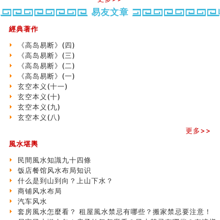
六爻測住宅風水 (五)
势概述
势概述
2026
2026(
易友文章
一篇文章解答八字命理所有困惑
（下）
（上）
年
马)年
汽车风水
（马）
何
經典著作
姓名字义玄机藏凶吉
年如
人“犯
玄空本义(十)
《高岛易断》(四)
何“化
太
六爻占卜预测考试结果
《高岛易断》(三)
太岁”
岁”？
四墓库真诠
《高岛易断》(二)
套房風水怎麼看？ 租屋風水禁忌有哪些？搬家禁忌要注
《高岛易断》(一)
意！
玄空本义(十一)
二0
二0
二○
二○
家
精选1500个五行属金的字
玄空本义(十)
二
二
二
二
居
九
玄空本义(九)
玄空本义(九)
六
六
六
六
常
运
八字十神与坐基关系详解
玄空本义(八)
(马)
(马)
(马)
(马)
見
二
精选1000个五行属土的字
年
年
年
年
風
⼗
更多>>
人的面相看财运
十
十
十
十
水
四
風水堪輿
玄空本义(八)
二
二
二
二
形
山
六爻算卦：测腹中胎儿是男是女
生
生
生
生
煞
飞
民間風水知識九十四條
中國改革開放總設計師鄧小平命造 (名人八字淺析八）
肖
肖
肖
肖
及
星
饭店餐馆风水布局知识
测字（实例解释）
运
运
运
运
化
宅
什么是到山到向？上山下水？
精选1000个五行属火的字
程
程
程
程
解
局
商铺风水布局
玄空本义(七)
(兔
(鼠
(鸡
(马
方
浅
汽车风水
刘燮鈞讲人相 手纹与命运(二)
龙
牛
狗
羊
法
析
套房風水怎麼看？ 租屋風水禁忌有哪些？搬家禁忌要注意！
商铺如何摆放物品催财招财
蛇)
虎)
猪)
猴)
(一)
(