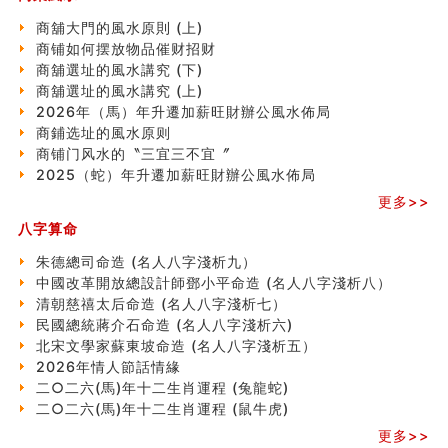
南半球的八字如何推排
玄空本义(六)
商舖大門的風水原則 (上)
额相与命运
商铺如何摆放物品催财招财
风水先生林琅仙的传说
商舖選址的風水講究 (下)
从痣看相
商舖選址的風水講究 (上)
姓名陰陽配置的凶吉
2026年（馬）年升遷加薪旺財辦公風水佈局
六爻測住宅風水 (四)
商鋪选址的風水原则
玄空本义 (五)
商铺门风水的〝三宜三不宜〞
财务办公室风水布局
2025（蛇）年升遷加薪旺財辦公風水佈局
精选1500个五行属木的字
更多>>
玄空本义 (四)
八字算命
八字算命：女命八字里日坐伤官克夫？
六爻算卦：我俩之间是否还命中有未尽的缘分？
朱德總司命造 (名⼈⼋字淺析九）
订婚就是定结婚日子吗
中國改革開放總設計師鄧小平命造 (名人八字淺析八）
清朝慈禧太后命造 (名人八字淺析七）
清朝慈禧太后命造 (名人八字淺析七）
玄空本义 (三)
民國總統蔣介石命造 (名人八字淺析六)
飞灵山传说故事
北宋文學家蘇東坡命造 (名人八字淺析五）
命理解说：想请问什么时候能够遇到姻缘结婚？
2026年情人節話情緣
商舖選址的風水講究 (下)
二○二六(馬)年十二生肖運程 (兔龍蛇)
吉凶神跳上大运时的断法【四柱技巧】
二○二六(馬)年十二生肖運程 (鼠牛虎)
家居常見風水形煞及化解方法 (一)
更多>>
刘燮鈞讲人相 手纹与命运(一)