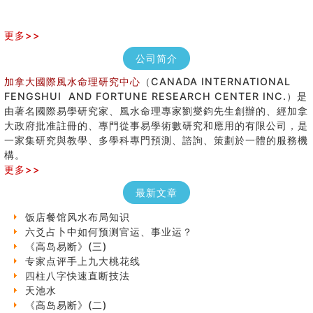
更多>>
公司简介
加拿大國際風水命理研究中心
（CANADA INTERNATIONAL
FENGSHUI AND FORTUNE RESEARCH CENTER INC.）是
由著名國際易學研究家、風水命理專家劉燮鈞先生創辦的、經加拿
大政府批准註冊的、專門從事易學術數研究和應用的有限公司，是
手指饱满福运加身，这种手相福运在何处？
一家集研究與教學、多學科專門預測、諮詢、策劃於一體的服務機
八字铁口直断经验总结五十条
構。
《高岛易断》(四)
更多>>
民間風水知識九十四條
最新文章
马斯克八字分析
饭店餐馆风水布局知识
六爻占卜中如何预测官运、事业运？
《高岛易断》(三)
专家点评手上九大桃花线
四柱八字快速直断技法
天池水
《高岛易断》(二)
创业容易成功的6种手相