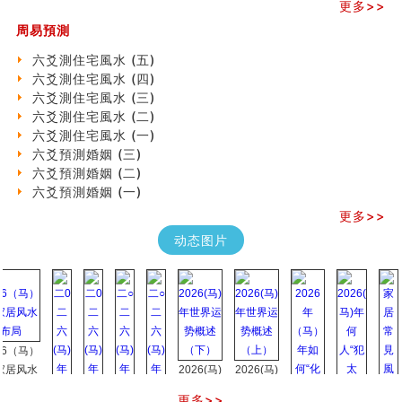
更多>>
专家点评手上九大桃花线
周易預測
四柱八字快速直断技法
天池水
六爻測住宅風水 (五)
《高岛易断》(二)
六爻測住宅風水 (四)
创业容易成功的6种手相
六爻測住宅風水 (三)
算命先生都不外传的算命顺口溜
六爻測住宅風水 (二)
什么是到山到向？上山下水？
六爻測住宅風水 (一)
六爻算卦：我能面试升职吗？
六爻預測婚姻 (三)
《高岛易断》(一)
六爻預測婚姻 (二)
朱德總司命造 (名⼈⼋字淺析九）
六爻預測婚姻 (一)
刘燮鈞讲人相 手相论财运
更多>>
如何给企业起名才能提高影响力
商铺风水布局
动态图片
种种“面相”大剖析
同年同月同日同时同地生命运为何却完全不同？
商舖大門的風水原則 (上)
玄空本义(十一)
家居常見風水形煞及化解方法 (三)
天要下雨娘要嫁人
马）
预测开店怎么样
水
2026(马)
2026(马)
口相與命運
年世界运
年世界运
更多>>