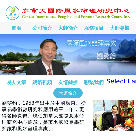
首頁
公司簡介
大師簡介
服務項目
大師專欄
Select L
易友文章
網络視頻
友情鏈接
聯繫我們
大师简介
劉燮鈞，1953年出生於中國廣東。從
事易學術數研究和應用逾三十年，更
得名師真傳。現任加拿大國際風水命
理研究中心總裁，是著名國際易學研
究家和風水命理專家。