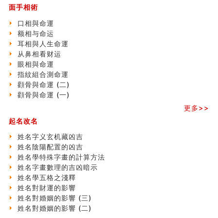
面手相術
玄空本义 (二)
大門風水五大禁忌！大門風水擺設？門中門風水解方？
口相與命運
出现这几种面相桃花泛
额相与命运
寓意好的五行属水的汉字有哪些？五行属水的汉字大全
耳相與人生命運
玄空本义 (一)
从鼻相看财运
＂天下第一关＂的由来
眼相與命運
无名指长的人有艺术天赋？手指长短能看出什么？
指紋組合測命運
六爻測住宅風水 (三)
顴骨與命運 (二)
別再一知半解！正解住宅風水十大禁忌
顴骨與命運 (一)
《盲派命理》 ( 十六）
更多>>
姓名學特殊字畫的計算方法
起名改名
風水辟邪大全
八字天干合化详解
姓名字义玄机藏凶吉
手指饱满福运加身，这种手相福运在何处？
姓名陰陽配置的凶吉
八字铁口直断经验总结五十条
姓名學特殊字畫的計算方法
《高岛易断》(四)
姓名字畫數理的吉凶暗示
民間風水知識九十四條
姓名學五格之淺釋
马斯克八字分析
姓名對財運的影響
饭店餐馆风水布局知识
姓名對婚姻的影響 (三)
六爻占卜中如何预测官运、事业运？
姓名對婚姻的影響 (二)
《高岛易断》(三)