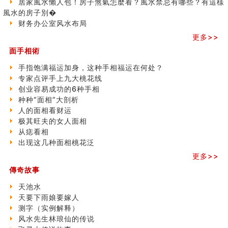
居家風水懶人包！房子煞氣怎麼看？風水禁忌有哪些？有這樣
极其旺夫的女人面相
之
風水的房子別�
家居常見風水形煞及化解方法 (二)
三)
财务办公室风水布局
居家風水懶人包！房子煞氣怎麼看？風水禁忌有哪些？有
更多>>
這樣風水的房子別�
面手相術
南半球的八字如何推排
玄空本义(六)
手指饱满福运加身，这种手相福运在何处？
额相与命运
专家点评手上九大桃花线
风水先生林琅仙的传说
创业容易成功的6种手相
从痣看相
种种“面相”大剖析
姓名陰陽配置的凶吉
人的面相看财运
六爻測住宅風水 (四)
极其旺夫的女人面相
玄空本义 (五)
从痣看相
财务办公室风水布局
出现这几种面相桃花泛
精选1500个五行属木的字
更多>>
玄空本义 (四)
傳奇故事
八字算命：女命八字里日坐伤官克夫？
六爻算卦：我俩之间是否还命中有未尽的缘分？
天池水
订婚就是定结婚日子吗
天要下雨娘要嫁人
清朝慈禧太后命造 (名人八字淺析七）
测字（实例解释）
玄空本义 (三)
风水先生林琅仙的传说
飞灵山传说故事