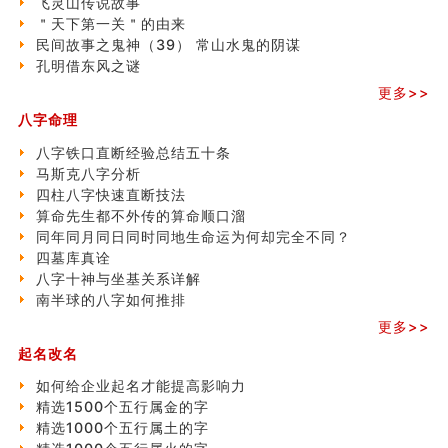
飞灵山传说故事
命理解说：想请问什么时候能够遇到姻缘结婚？
＂天下第一关＂的由来
商舖選址的風水講究 (下)
民间故事之鬼神（39） 常山水鬼的阴谋
吉凶神跳上大运时的断法【四柱技巧】
孔明借东风之谜
家居常見風水形煞及化解方法 (一)
更多>>
刘燮鈞讲人相 手纹与命运(一)
玄空本义 (二)
八字命理
大門風水五大禁忌！大門風水擺設？門中門風水解方？
八字铁口直断经验总结五十条
出现这几种面相桃花泛
马斯克八字分析
寓意好的五行属水的汉字有哪些？五行属水的汉字大全
四柱八字快速直断技法
玄空本义 (一)
算命先生都不外传的算命顺口溜
＂天下第一关＂的由来
同年同月同日同时同地生命运为何却完全不同？
无名指长的人有艺术天赋？手指长短能看出什么？
四墓库真诠
六爻測住宅風水 (三)
八字十神与坐基关系详解
別再一知半解！正解住宅風水十大禁忌
南半球的八字如何推排
《盲派命理》 ( 十六）
更多>>
姓名學特殊字畫的計算方法
風水辟邪大全
起名改名
八字天干合化详解
如何给企业起名才能提高影响力
精选1500个五行属金的字
精选1000个五行属土的字