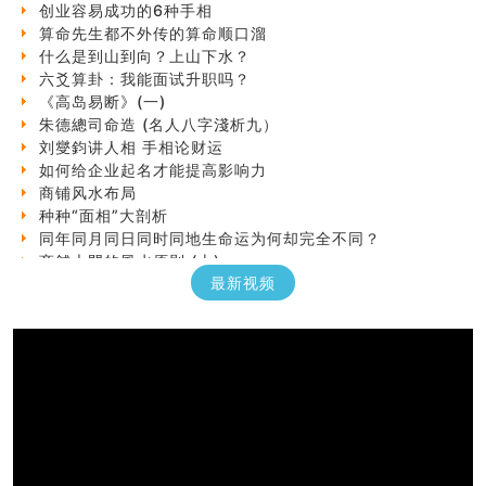
算命先生都不外传的算命顺口溜
什么是到山到向？上山下水？
六爻算卦：我能面试升职吗？
《高岛易断》(一)
朱德總司命造 (名⼈⼋字淺析九）
刘燮鈞讲人相 手相论财运
如何给企业起名才能提高影响力
商铺风水布局
种种“面相”大剖析
同年同月同日同时同地生命运为何却完全不同？
商舖大門的風水原則 (上)
玄空本义(十一)
最新视频
家居常見風水形煞及化解方法 (三)
天要下雨娘要嫁人
预测开店怎么样
口相與命運
六爻測住宅風水 (五)
一篇文章解答八字命理所有困惑
汽车风水
姓名字义玄机藏凶吉
玄空本义(十)