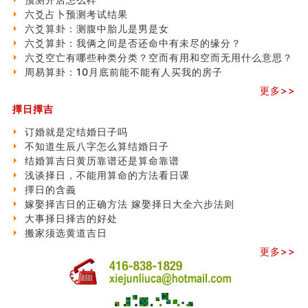
六爻占卜预测考试结果
六爻算卦：测腹中胎儿是男是女
六爻算卦：我俩之间是否还命中有未尽的缘分？
六爻空亡有哪些种类分类？空而有用和空而无用什么意思？
周易算卦：10月底前能不能有人买我的房子
更多>>
擇日擇吉
订婚就是定结婚日子吗
不知道生辰八字怎么算结婚日子
结婚算吉日黄历靠谱还是算命靠谱
浅谈择日，不能用算命的方法看日课
擇日的含義
嫁娶择吉日的正确方法 嫁娶择日大全六步法则
大事择日择吉的好处
搬家须选黄道吉日
更多>>