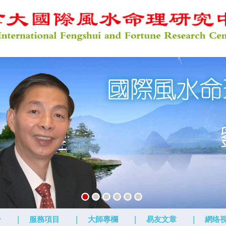
介
|
服務項目
|
大師專欄
|
易友文章
|
網络